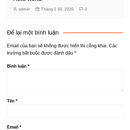
admin
Tháng 1 30, 2026
0
Để lại một bình luận
Email của bạn sẽ không được hiển thị công khai.
Các
trường bắt buộc được đánh dấu
*
Bình luận
*
Tên
*
Email
*