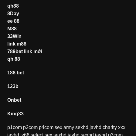
qh88
8Day
ee 88
M88
33Win
link m88
789bet link mới
qh 88
188 bet
123b
Onbet
King33
p1com
p2com
p4com
sex army
sexhd
javhd
charity xxx
javhd
tv66
select sex
sexhd
javhd
sexhd
javhd
p3com