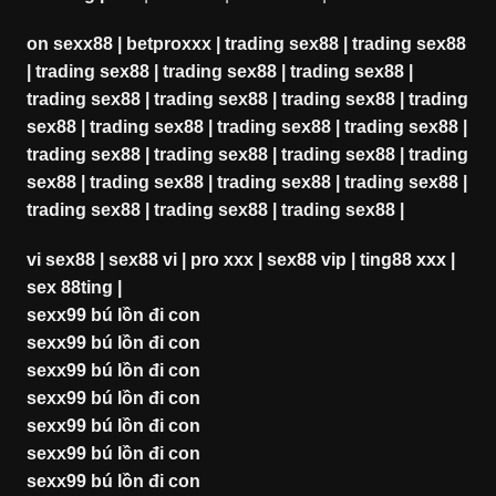
on sexx88
|
betproxxx
|
trading sex88
|
trading sex88
|
trading sex88
|
trading sex88
|
trading sex88
|
trading sex88
|
trading sex88
|
trading sex88
|
trading
sex88
|
trading sex88
|
trading sex88
|
trading sex88
|
trading sex88
|
trading sex88
|
trading sex88
|
trading
sex88
|
trading sex88
|
trading sex88
|
trading sex88
|
trading sex88
|
trading sex88
|
trading sex88
|
vi sex88
|
sex88 vi
|
pro xxx
|
sex88 vip
|
ting88 xxx
|
sex 88ting
|
sexx99 bú lồn đi con
sexx99 bú lồn đi con
sexx99 bú lồn đi con
sexx99 bú lồn đi con
sexx99 bú lồn đi con
sexx99 bú lồn đi con
sexx99 bú lồn đi con