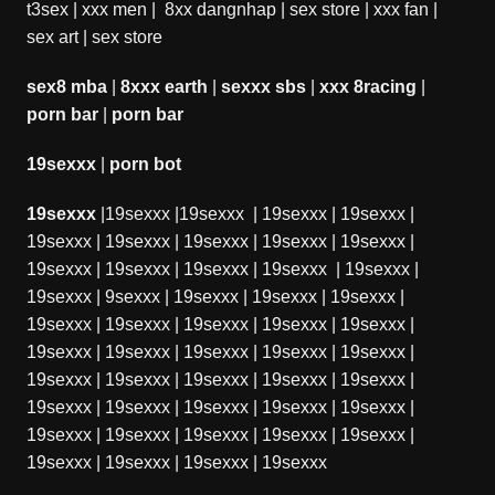
t3sex
|
xxx men
|
8xx dangnhap
|
sex store
|
xxx fan
|
sex art
|
sex store
sex8 mba
|
8xxx earth
|
sexxx sbs
|
xxx 8racing
|
porn bar
|
porn bar
19sexxx
|
porn bot
19sexxx
|
19sexxx
|
19sexxx
|
19sexxx
|
19sexxx
|
19sexxx
|
19sexxx
|
19sexxx
|
19sexxx
|
19sexxx
|
19sexxx
|
19sexxx
|
19sexxx
|
19sexxx
|
19sexxx
|
19sexxx
|
9sexxx
|
19sexxx
|
19sexxx
|
19sexxx
|
19sexxx
|
19sexxx
|
19sexxx
|
19sexxx
|
19sexxx
|
19sexxx
|
19sexxx
|
19sexxx
|
19sexxx
|
19sexxx
|
19sexxx
|
19sexxx
|
19sexxx
|
19sexxx
|
19sexxx
|
19sexxx
|
19sexxx
|
19sexxx
|
19sexxx
|
19sexxx
|
19sexxx
|
19sexxx
|
19sexxx
|
19sexxx
|
19sexxx
|
19sexxx
|
19sexxx
|
19sexxx
|
19sexxx