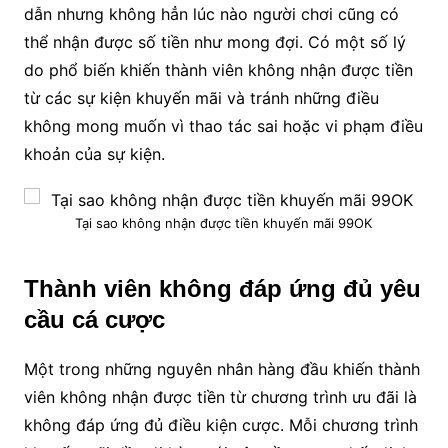
dẫn nhưng không hẳn lúc nào người chơi cũng có
thể nhận được số tiền như mong đợi. Có một số lý
do phổ biến khiến thành viên không nhận được tiền
từ các sự kiện khuyến mãi và tránh những điều
không mong muốn vì thao tác sai hoặc vi phạm điều
khoản của sự kiện.
Tại sao không nhận được tiền khuyến mãi 99OK
Thành viên không đáp ứng đủ yêu
cầu cá cược
Một trong những nguyên nhân hàng đầu khiến thành
viên không nhận được tiền từ chương trình ưu đãi là
không đáp ứng đủ điều kiện cược. Mỗi chương trình