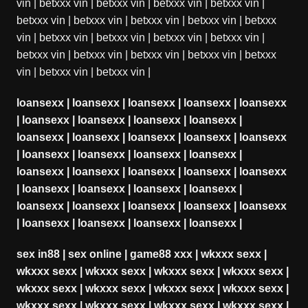
vin
|
betxxx vin
|
betxxx vin
|
betxxx vin
|
betxxx vin
|
betxxx vin
|
betxxx vin
|
betxxx vin
|
betxxx vin
|
betxxx
vin
|
betxxx vin
|
betxxx vin
|
betxxx vin
|
betxxx vin
|
betxxx vin
|
betxxx vin
|
betxxx vin
|
betxxx vin
|
betxxx
vin
|
betxxx vin
|
betxxx vin
|
loansexx
|
loansexx
|
loansexx
|
loansexx
|
loansexx
|
loansexx
|
loansexx
|
loansexx
|
loansexx
|
loansexx
|
loansexx
|
loansexx
|
loansexx
|
loansexx
|
loansexx
|
loansexx
|
loansexx
|
loansexx
|
loansexx
|
loansexx
|
loansexx
|
loansexx
|
loansexx
|
loansexx
|
loansexx
|
loansexx
|
loansexx
|
loansexx
|
loansexx
|
loansexx
|
loansexx
|
loansexx
|
loansexx
|
loansexx
|
loansexx
|
loansexx
|
sex in88
|
sex online
|
game88 xxx
|
wkxxx sexx
|
wkxxx sexx
|
wkxxx sexx
|
wkxxx sexx
|
wkxxx sexx
|
wkxxx sexx
|
wkxxx sexx
|
wkxxx sexx
|
wkxxx sexx
|
wkxxx sexx
|
wkxxx sexx
|
wkxxx sexx
|
wkxxx sexx
|