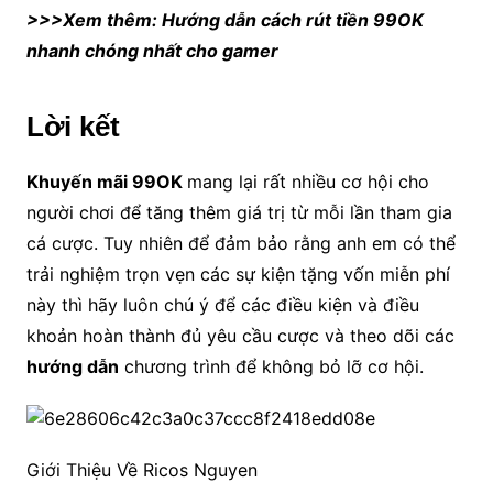
>>>Xem thêm: Hướng dẫn cách rút tiền 99OK
nhanh chóng nhất cho gamer
Lời kết
Khuyến mãi 99OK
mang lại rất nhiều cơ hội cho
người chơi để tăng thêm giá trị từ mỗi lần tham gia
cá cược. Tuy nhiên để đảm bảo rằng anh em có thể
trải nghiệm trọn vẹn các sự kiện tặng vốn miễn phí
này thì hãy luôn chú ý để các điều kiện và điều
khoản hoàn thành đủ yêu cầu cược và theo dõi các
hướng dẫn
chương trình để không bỏ lỡ cơ hội.
Giới Thiệu Về Ricos Nguyen