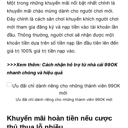
Một trong những khuyến mãi nổi bật nhất chính là
khuyến mãi chào mừng dành cho người chơi mới.
Đây chính là cách sân chơi khuyến khích người chơi
mới tham gia đăng ký và nạp tiền vào tài khoản lần
đầu. Thông thường, người chơi sẽ nhận được một
khoản tiền dựa trên số tiền nạp lần đầu tiên lên đến
giá trị 100% giá trị tiền nạp vào.
>>>Xem thêm: Cách nhận hỗ trợ từ nhà cái 99OK
nhanh chóng và hiệu quả
Ưu đãi chỉ dành riêng cho những thành viên 99OK mới
Khuyến mãi hoàn tiền nếu cược
thủ thua lỗ nhiều