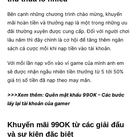
Bên cạnh những chương trình chào mừng, khuyến
mãi hoàn tiền và thưởng nạp là một trong những ưu
đãi thường xuyên được cung cấp. Đối với người chơi
lâu năm thì đây chính là cơ hội để tăng thêm ngân
sách cá cược mỗi khi nạp tiền vào tài khoản.
Với mỗi lần nạp vốn vào ví game của mình anh em
sẽ được nhận ngẫu nhiên tiền thưởng từ 5 tới 50%
giá trị số tiền đã nạp theo may mắn.
>>>Xem thêm: Quên mật khẩu 99OK – Các bước
lấy lại tài khoản của gamer
Khuyến mãi 99OK từ các giải đấu
và sự kiện đặc biệt