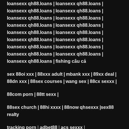
loansexx qh88.loans
|
loansexx qh88.loans
|
loansexx qh88.loans
|
loansexx qh88.loans
|
loansexx qh88.loans
|
loansexx qh88.loans
|
loansexx qh88.loans
|
loansexx qh88.loans
|
loansexx qh88.loans
|
loansexx qh88.loans
|
loansexx qh88.loans
|
loansexx qh88.loans
|
loansexx qh88.loans
|
loansexx qh88.loans
|
loansexx qh88.loans
|
loansexx qh88.loans
|
loansexx qh88.loans
|
fishing câu cá
sex 88oi xxx
|
88xxx adult
|
mbank xxx
|
89xx deal
|
88dn xxx
|
88sex courses
|
wang sex
|
88cx sexxx
|
88com porn
|
88tt sexx
|
88sex church
|
88hi xxxx
|
88now qhsexxx
|
sex88
realty
tracking porn
|
adbet88
|
acs sexxx
|