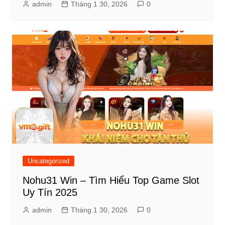
admin
Tháng 1 30, 2026
0
Uncategorized
Nohu31 Win – Tìm Hiểu Top Game Slot
Uy Tín 2025
admin
Tháng 1 30, 2026
0