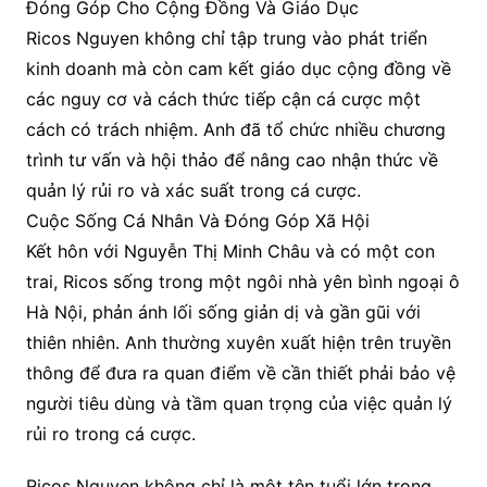
Đóng Góp Cho Cộng Đồng Và Giáo Dục
Ricos Nguyen không chỉ tập trung vào phát triển
kinh doanh mà còn cam kết giáo dục cộng đồng về
các nguy cơ và cách thức tiếp cận cá cược một
cách có trách nhiệm. Anh đã tổ chức nhiều chương
trình tư vấn và hội thảo để nâng cao nhận thức về
quản lý rủi ro và xác suất trong cá cược.
Cuộc Sống Cá Nhân Và Đóng Góp Xã Hội
Kết hôn với Nguyễn Thị Minh Châu và có một con
trai, Ricos sống trong một ngôi nhà yên bình ngoại ô
Hà Nội, phản ánh lối sống giản dị và gần gũi với
thiên nhiên. Anh thường xuyên xuất hiện trên truyền
thông để đưa ra quan điểm về cần thiết phải bảo vệ
người tiêu dùng và tầm quan trọng của việc quản lý
rủi ro trong cá cược.
Ricos Nguyen không chỉ là một tên tuổi lớn trong