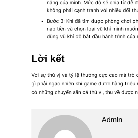
năng của mình. Mức độ sẽ chia từ dễ 
không phải cạnh tranh với nhiều đối t
Bước 3: Khi đã tìm được phòng chơi ph
nạp tiền và chọn loại vũ khí mình muố
dùng vũ khí để bắt đầu hành trình của 
Lời kết
Với sự thú vị và tỷ lệ thưởng cực cao mà trò
gì phải ngạc nhiên khi game được hàng triệu 
có những chuyến săn cá thú vị, thu về được n
Admin