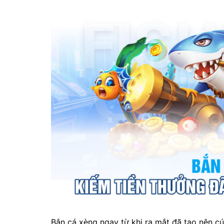
Bắn cá xèng ngay từ khi ra mắt đã tạo nên cú