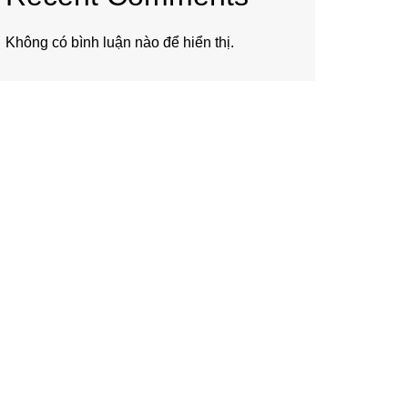
Không có bình luận nào để hiển thị.