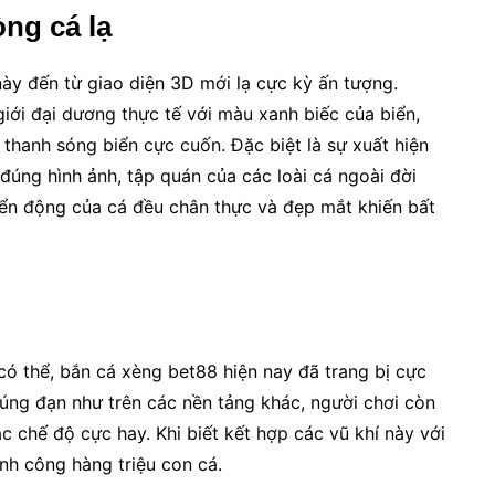
òng cá lạ
ày đến từ giao diện 3D mới lạ cực kỳ ấn tượng.
iới đại dương thực tế với màu xanh biếc của biển,
 thanh sóng biển cực cuốn. Đặc biệt là sự xuất hiện
ng hình ảnh, tập quán của các loài cá ngoài đời
yển động của cá đều chân thực và đẹp mắt khiến bất
có thể, bắn cá xèng bet88 hiện nay đã trang bị cực
 súng đạn như trên các nền tảng khác, người chơi còn
c chế độ cực hay. Khi biết kết hợp các vũ khí này với
nh công hàng triệu con cá.