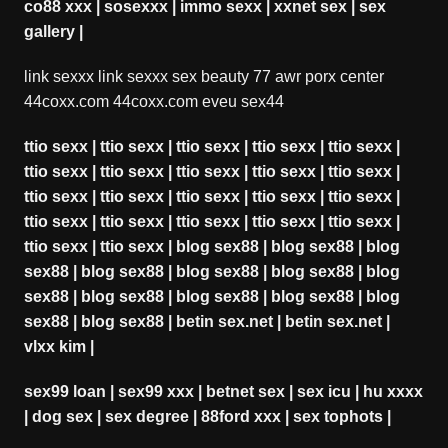
co88 xxx
|
sosexxx
|
immo sexx
|
xxnet sex
|
sex
gallery
|
link sexxx
link sexxx
sex beauty
77 awr
porx center
44coxx.com
44coxx.com
eveu sex44
ttio sexx
|
ttio sexx
|
ttio sexx
|
ttio sexx
|
ttio sexx
|
ttio sexx
|
ttio sexx
|
ttio sexx
|
ttio sexx
|
ttio sexx
|
ttio sexx
|
ttio sexx
|
ttio sexx
|
ttio sexx
|
ttio sexx
|
ttio sexx
|
ttio sexx
|
ttio sexx
|
ttio sexx
|
ttio sexx
|
ttio sexx
|
ttio sexx
|
blog sex88
|
blog sex88
|
blog
sex88
|
blog sex88
|
blog sex88
|
blog sex88
|
blog
sex88
|
blog sex88
|
blog sex88
|
blog sex88
|
blog
sex88
|
blog sex88
|
betin sex.net
|
betin sex.net
|
vlxx kim
|
sex99 loan
|
sex99 xxx
|
betnet sex
|
sex icu
|
hu xxxx
|
dog sex
|
sex degree
|
88ford xxx
|
sex tophots
|