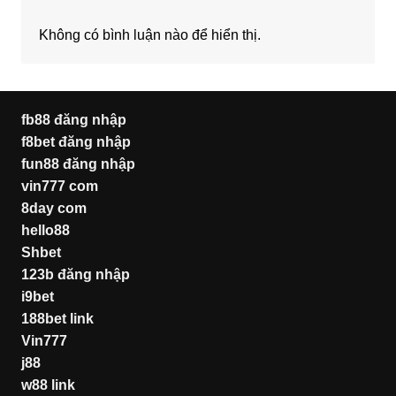
Không có bình luận nào để hiển thị.
fb88 đăng nhập
f8bet đăng nhập
fun88 đăng nhập
vin777 com
8day com
hello88
Shbet
123b đăng nhập
i9bet
188bet link
Vin777
j88
w88 link