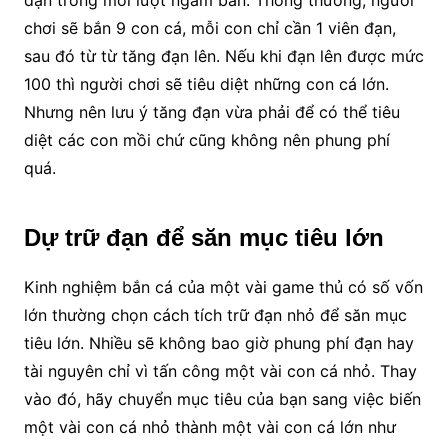
chơi sẽ bắn 9 con cá, mỗi con chỉ cần 1 viên đạn,
sau đó từ từ tăng đạn lên. Nếu khi đạn lên được mức
100 thì người chơi sẽ tiêu diệt những con cá lớn.
Nhưng nên lưu ý tăng đạn vừa phải để có thể tiêu
diệt các con mồi chứ cũng không nên phung phí
quá.
Dự trữ đạn để săn mục tiêu lớn
Kinh nghiệm bắn cá của một vài game thủ có số vốn
lớn thường chọn cách tích trữ đạn nhỏ để săn mục
tiêu lớn. Nhiều sẽ không bao giờ phung phí đạn hay
tài nguyên chỉ vì tấn công một vài con cá nhỏ. Thay
vào đó, hãy chuyển mục tiêu của bạn sang việc biến
một vài con cá nhỏ thành một vài con cá lớn như