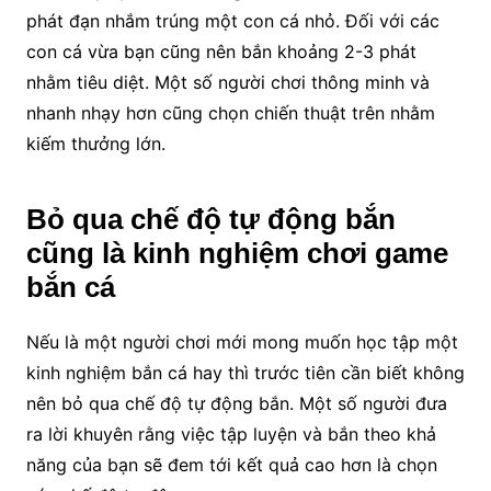
phát đạn nhắm trúng một con cá nhỏ. Đối với các
con cá vừa bạn cũng nên bắn khoảng 2-3 phát
nhằm tiêu diệt. Một số người chơi thông minh và
nhanh nhạy hơn cũng chọn chiến thuật trên nhằm
kiếm thưởng lớn.
Bỏ qua chế độ tự động bắn
cũng là kinh nghiệm chơi game
bắn cá
Nếu là một người chơi mới mong muốn học tập một
kinh nghiệm bắn cá hay thì trước tiên cần biết không
nên bỏ qua chế độ tự động bắn. Một số người đưa
ra lời khuyên rằng việc tập luyện và bắn theo khả
năng của bạn sẽ đem tới kết quả cao hơn là chọn