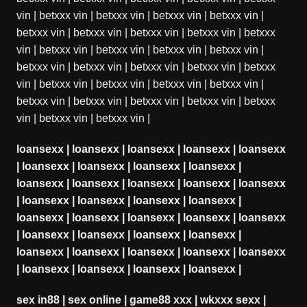
vin
|
betxxx vin
|
betxxx vin
|
betxxx vin
|
betxxx vin
|
betxxx vin
|
betxxx vin
|
betxxx vin
|
betxxx vin
|
betxxx
vin
|
betxxx vin
|
betxxx vin
|
betxxx vin
|
betxxx vin
|
betxxx vin
|
betxxx vin
|
betxxx vin
|
betxxx vin
|
betxxx
vin
|
betxxx vin
|
betxxx vin
|
betxxx vin
|
betxxx vin
|
betxxx vin
|
betxxx vin
|
betxxx vin
|
betxxx vin
|
betxxx
vin
|
betxxx vin
|
betxxx vin
|
loansexx
|
loansexx
|
loansexx
|
loansexx
|
loansexx
|
loansexx
|
loansexx
|
loansexx
|
loansexx
|
loansexx
|
loansexx
|
loansexx
|
loansexx
|
loansexx
|
loansexx
|
loansexx
|
loansexx
|
loansexx
|
loansexx
|
loansexx
|
loansexx
|
loansexx
|
loansexx
|
loansexx
|
loansexx
|
loansexx
|
loansexx
|
loansexx
|
loansexx
|
loansexx
|
loansexx
|
loansexx
|
loansexx
|
loansexx
|
loansexx
|
loansexx
|
sex in88
|
sex online
|
game88 xxx
|
wkxxx sexx
|