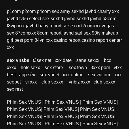
p1com
p2com
p4com
sex army
sexhd
javhd
charity xxx
javhd
tv66
select sex
sexhd
javhd
sexhd
javhd
p3com
f8vip xxx
javhd
baby report
sc sexxx
t2comxxx
vegas
sex
87comxxx
8com report
javhd
sarl sex
90tv
makeup
girl
best porn
84vn xxx
casino report
casino report
center
xxx
sex vnsbs
t3sex net
xxx date
sane sexxx
bco
xxxx
hots sexx
sex store
sex town
8xxx porn
vlxx
best
app sêx
sex vnnet
xxx online
sex vncom
xxx
seobet
vi xxx
club sexxx
vnbiz xxxx
club sexxx
sex rest
Phim Sex VNUS
|
Phim Sex VNUS
|
Phim Sex VNUS
|
Phim Sex VNUS
|
Phim Sex VNUS
|
Phim Sex VNUS
|
Phim Sex VNUS
|
Phim Sex VNUS
|
Phim Sex VNUS
|
Phim Sex VNUS
|
Phim Sex VNUS
|
Phim Sex VNUS
|