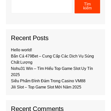
Tìm
kiếm
Recent Posts
Hello world!
Bắn Cá 479Bet – Cung Cấp Các Dịch Vụ Súng
Chất Lượng
Nohu31 Win – Tìm Hiểu Top Game Slot Uy Tín
2025
Siêu Phẩm Đình Đám Trong Casino VM88
Jili Slot – Top Game Slot Mới Năm 2025
Recent Comments