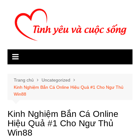
Chuyển
đến
phần
nội
dung
Trang chủ
Uncategorized
Kinh Nghiệm Bắn Cá Online Hiệu Quả #1 Cho Ngư Thủ
Win88
Kinh Nghiệm Bắn Cá Online
Hiệu Quả #1 Cho Ngư Thủ
Win88