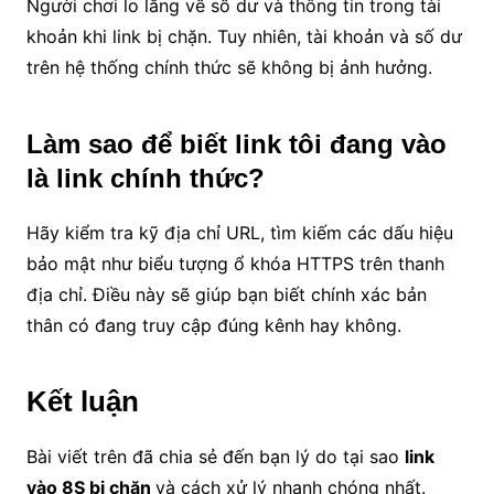
Người chơi lo lắng về số dư và thông tin trong tài
khoản khi link bị chặn. Tuy nhiên, tài khoản và số dư
trên hệ thống chính thức sẽ không bị ảnh hưởng.
Làm sao để biết link tôi đang vào
là link chính thức?
Hãy kiểm tra kỹ địa chỉ URL, tìm kiếm các dấu hiệu
bảo mật như biểu tượng ổ khóa HTTPS trên thanh
địa chỉ. Điều này sẽ giúp bạn biết chính xác bản
thân có đang truy cập đúng kênh hay không.
Kết luận
Bài viết trên đã chia sẻ đến bạn lý do tại sao
link
vào 8S bị chặn
và cách xử lý nhanh chóng nhất.