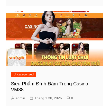
Uncategorized
Siêu Phẩm Đình Đám Trong Casino
VM88
admin
Tháng 1 30, 2026
0