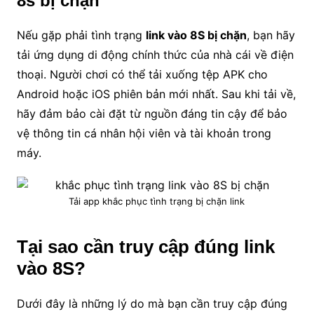
8s bị chặn
Nếu gặp phải tình trạng
link vào 8S bị chặn
, bạn hãy
tải ứng dụng di động chính thức của nhà cái về điện
thoại. Người chơi có thể tải xuống tệp APK cho
Android hoặc iOS phiên bản mới nhất. Sau khi tải về,
hãy đảm bảo cài đặt từ nguồn đáng tin cậy để bảo
vệ thông tin cá nhân hội viên và tài khoản trong
máy.
Tải app khắc phục tình trạng bị chặn link
Tại sao cần truy cập đúng link
vào 8S?
Dưới đây là những lý do mà bạn cần truy cập đúng