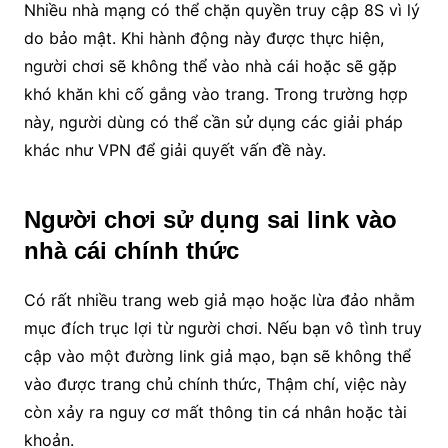
Nhiều nhà mạng có thể chặn quyền truy cập 8S vì lý
do bảo mật. Khi hành động này được thực hiện,
người chơi sẽ không thể vào nhà cái hoặc sẽ gặp
khó khăn khi cố gắng vào trang. Trong trường hợp
này, người dùng có thể cần sử dụng các giải pháp
khác như VPN để giải quyết vấn đề này.
Người chơi sử dụng sai link vào
nhà cái chính thức
Có rất nhiều trang web giả mạo hoặc lừa đảo nhằm
mục đích trục lợi từ người chơi. Nếu bạn vô tình truy
cập vào một đường link giả mạo, bạn sẽ không thể
vào được trang chủ chính thức, Thậm chí, việc này
còn xảy ra nguy cơ mất thông tin cá nhân hoặc tài
khoản.