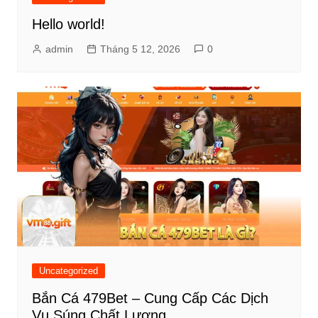
Hello world!
admin
Tháng 5 12, 2026
0
Uncategorized
Bắn Cá 479Bet – Cung Cấp Các Dịch
Vụ Súng Chất Lượng