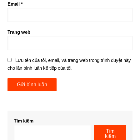
Email
*
Trang web
Lưu tên của tôi, email, và trang web trong trình duyệt này
cho lần bình luận kế tiếp của tôi.
Tìm kiếm
Tìm
kiếm