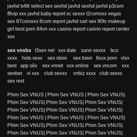
javhd
tv66
select sex
sexhd
javhd
sexhd
javhd
p3com
f8vip xxx
javhd
baby report
sc sexxx
t2comxxx
vegas
sex
87comxxx
8com report
javhd
sarl sex
90tv
makeup
girl
best porn
84vn xxx
casino report
casino report
center
xxx
sex vnsbs
t3sex net
xxx date
sane sexxx
bco
xxxx
hots sexx
sex store
sex town
8xxx porn
vlxx
best
app sêx
sex vnnet
xxx online
sex vncom
xxx
seobet
vi xxx
club sexxx
vnbiz xxxx
club sexxx
sex rest
Phim Sex VNUS
|
Phim Sex VNUS
|
Phim Sex VNUS
|
Phim Sex VNUS
|
Phim Sex VNUS
|
Phim Sex VNUS
|
Phim Sex VNUS
|
Phim Sex VNUS
|
Phim Sex VNUS
|
Phim Sex VNUS
|
Phim Sex VNUS
|
Phim Sex VNUS
|
Phim Sex VNUS
|
Phim Sex VNUS
|
Phim Sex VNUS
|
Phim Sex VNUS
|
Phim Sex VNUS
|
Phim Sex VNUS
|