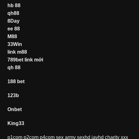
hb 88
qh88
8Day
ee 88
M88
33Win
link m88
789bet link mới
qh 88
188 bet
123b
Onbet
King33
p1com
p2com
p4com
sex army
sexhd
javhd
charity xxx