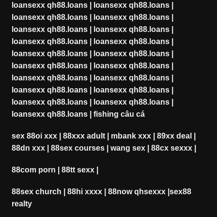
loansexx qh88.loans
|
loansexx qh88.loans
|
loansexx qh88.loans
|
loansexx qh88.loans
|
loansexx qh88.loans
|
loansexx qh88.loans
|
loansexx qh88.loans
|
loansexx qh88.loans
|
loansexx qh88.loans
|
loansexx qh88.loans
|
loansexx qh88.loans
|
loansexx qh88.loans
|
loansexx qh88.loans
|
loansexx qh88.loans
|
loansexx qh88.loans
|
loansexx qh88.loans
|
loansexx qh88.loans
|
loansexx qh88.loans
|
loansexx qh88.loans
|
fishing câu cá
sex 88oi xxx
|
88xxx adult
|
mbank xxx
|
89xx deal
|
88dn xxx
|
88sex courses
|
wang sex
|
88cx sexxx
|
88com porn
|
88tt sexx
|
88sex church
|
88hi xxxx
|
88now qhsexxx
|
sex88
realty