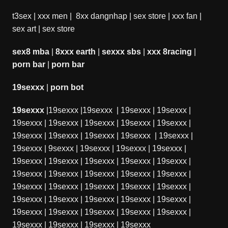
t3sex
|
xxx men
|
8xx dangnhap
|
sex store
|
xxx fan
|
sex art
|
sex store
sex8 mba
|
8xxx earth
|
sexxx sbs
|
xxx 8racing
|
porn bar
|
porn bar
19sexxx
|
porn bot
19sexxx
|
19sexxx
|
19sexxx
|
19sexxx
|
19sexxx
|
19sexxx
|
19sexxx
|
19sexxx
|
19sexxx
|
19sexxx
|
19sexxx
|
19sexxx
|
19sexxx
|
19sexxx
|
19sexxx
|
19sexxx
|
9sexxx
|
19sexxx
|
19sexxx
|
19sexxx
|
19sexxx
|
19sexxx
|
19sexxx
|
19sexxx
|
19sexxx
|
19sexxx
|
19sexxx
|
19sexxx
|
19sexxx
|
19sexxx
|
19sexxx
|
19sexxx
|
19sexxx
|
19sexxx
|
19sexxx
|
19sexxx
|
19sexxx
|
19sexxx
|
19sexxx
|
19sexxx
|
19sexxx
|
19sexxx
|
19sexxx
|
19sexxx
|
19sexxx
|
19sexxx
|
19sexxx
|
19sexxx
|
19sexxx