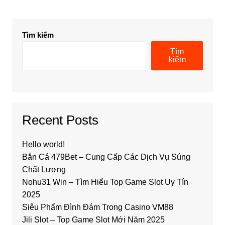
Tìm kiếm
Tìm
kiếm
Recent Posts
Hello world!
Bắn Cá 479Bet – Cung Cấp Các Dịch Vụ Súng
Chất Lượng
Nohu31 Win – Tìm Hiểu Top Game Slot Uy Tín
2025
Siêu Phẩm Đình Đám Trong Casino VM88
Jili Slot – Top Game Slot Mới Năm 2025