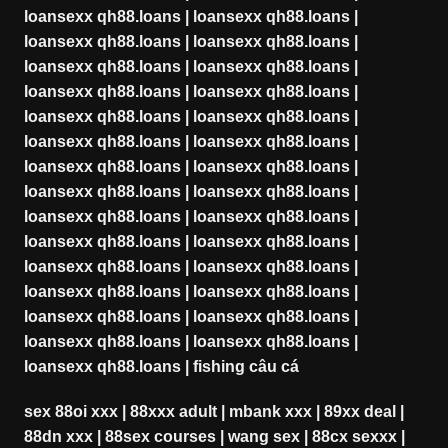
loansexx qh88.loans
|
loansexx qh88.loans
|
loansexx qh88.loans
|
loansexx qh88.loans
|
loansexx qh88.loans
|
loansexx qh88.loans
|
loansexx qh88.loans
|
loansexx qh88.loans
|
loansexx qh88.loans
|
loansexx qh88.loans
|
loansexx qh88.loans
|
loansexx qh88.loans
|
loansexx qh88.loans
|
loansexx qh88.loans
|
loansexx qh88.loans
|
loansexx qh88.loans
|
loansexx qh88.loans
|
loansexx qh88.loans
|
loansexx qh88.loans
|
loansexx qh88.loans
|
loansexx qh88.loans
|
loansexx qh88.loans
|
loansexx qh88.loans
|
loansexx qh88.loans
|
loansexx qh88.loans
|
loansexx qh88.loans
|
loansexx qh88.loans
|
loansexx qh88.loans
|
loansexx qh88.loans
|
fishing câu cá
sex 88oi xxx
|
88xxx adult
|
mbank xxx
|
89xx deal
|
88dn xxx
|
88sex courses
|
wang sex
|
88cx sexxx
|