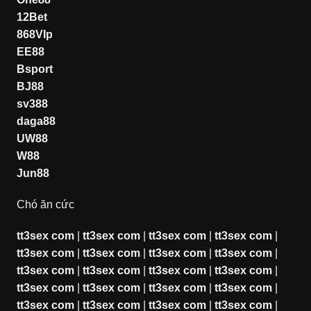
12Bet
868VIp
EE88
Bsport
BJ88
sv388
daga88
UW88
W88
Jun88
Chó ăn cức
tt3sex com
|
tt3sex com
|
tt3sex com
|
tt3sex com
|
tt3sex com
|
tt3sex com
|
tt3sex com
|
tt3sex com
|
tt3sex com
|
tt3sex com
|
tt3sex com
|
tt3sex com
|
tt3sex com
|
tt3sex com
|
tt3sex com
|
tt3sex com
|
tt3sex com
|
tt3sex com
|
tt3sex com
|
tt3sex com
|