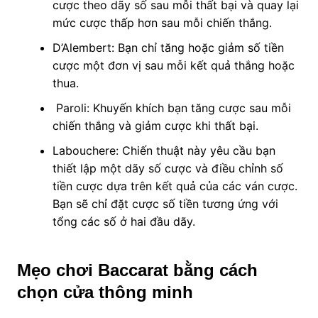
cược theo dãy số sau mỗi thất bại và quay lại
mức cược thấp hơn sau mỗi chiến thắng.
D’Alembert: Bạn chỉ tăng hoặc giảm số tiền
cược một đơn vị sau mỗi kết quả thắng hoặc
thua.
Paroli: Khuyến khích bạn tăng cược sau mỗi
chiến thắng và giảm cược khi thất bại.
Labouchere: Chiến thuật này yêu cầu bạn
thiết lập một dãy số cược và điều chỉnh số
tiền cược dựa trên kết quả của các ván cược.
Bạn sẽ chỉ đặt cược số tiền tương ứng với
tổng các số ở hai đầu dãy.
Mẹo chơi Baccarat bằng cách
chọn cửa thông minh