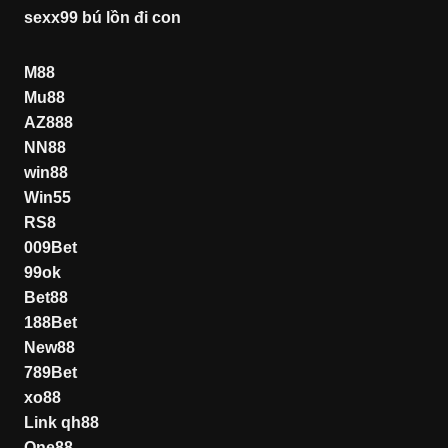
sexx99 bú lồn đi con
M88
Mu88
AZ888
NN88
win88
Win55
RS8
009Bet
99ok
Bet88
188Bet
New88
789Bet
xo88
Link qh88
One88