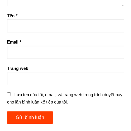
Tên
*
Email
*
Trang web
Lưu tên của tôi, email, và trang web trong trình duyệt này
cho lần bình luận kế tiếp của tôi.