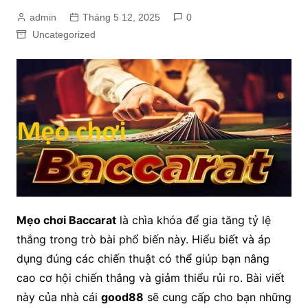
admin
Tháng 5 12, 2025
0
Uncategorized
Mẹo chơi Baccarat
là chìa khóa để gia tăng tỷ lệ
thắng trong trò bài phổ biến này. Hiểu biết và áp
dụng đúng các chiến thuật có thể giúp bạn nâng
cao cơ hội chiến thắng và giảm thiểu rủi ro. Bài viết
này của nhà cái
good88
sẽ cung cấp cho bạn những