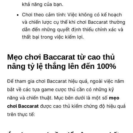
khả năng của bạn.
Chơi theo cảm tính: Việc không có kế hoạch
và chiến lược cụ thể khi chơi Baccarat thường
dẫn đến những quyết định thiếu chính xác và
thất bại trong việc kiếm lợi.
Mẹo chơi Baccarat từ cao thủ
nâng tỷ lệ thắng lên đến 100%
Để tham gia chơi Baccarat hiệu quả, ngoài việc nắm
bắt về các tựa game cược thủ cần có những kỹ
năng và chiến thuật. Mục bên dưới là một số
mẹo
chơi Baccarat
được cao thủ kiểm chứng độ hiệu quả
trên thực tế: