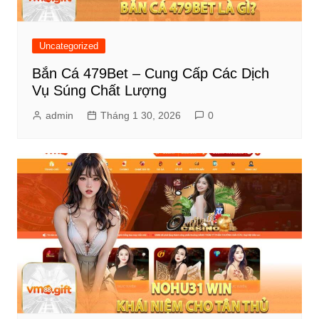
Uncategorized
Bắn Cá 479Bet – Cung Cấp Các Dịch
Vụ Súng Chất Lượng
admin
Tháng 1 30, 2026
0