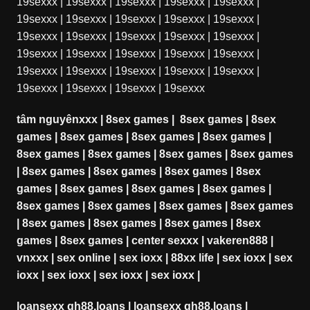
19sexxx
|
19sexxx
|
19sexxx
|
19sexxx
|
19sexxx
|
19sexxx
|
19sexxx
|
19sexxx
|
19sexxx
|
19sexxx
|
19sexxx
|
19sexxx
|
19sexxx
|
19sexxx
|
19sexxx
|
19sexxx
|
19sexxx
|
19sexxx
|
19sexxx
|
19sexxx
|
19sexxx
|
19sexxx
|
19sexxx
|
19sexxx
|
19sexxx
|
19sexxx
|
19sexxx
|
19sexxx
|
19sexxx
tâm nguyênxxx
|
8sex games
|
8sex games
|
8sex
games
|
8sex games
|
8sex games
|
8sex games
|
8sex games
|
8sex games
|
8sex games
|
8sex games
|
8sex games
|
8sex games
|
8sex games
|
8sex
games
|
8sex games
|
8sex games
|
8sex games
|
8sex games
|
8sex games
|
8sex games
|
8sex games
|
8sex games
|
8sex games
|
8sex games
|
8sex
games
|
8sex games
|
center sexxx
|
vakeren888
|
vnxxx
|
sex online
|
sex ioxx
|
88xx life
|
sex ioxx
|
sex
ioxx
|
sex ioxx
|
sex ioxx
|
sex ioxx
|
loansexx qh88.loans
|
loansexx qh88.loans
|