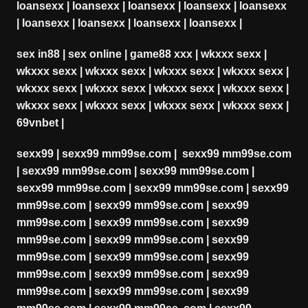
loansexx
|
loansexx
|
loansexx
|
loansexx
|
loansexx
|
loansexx
|
loansexx
|
loansexx
|
loansexx
|
sex in88
|
sex online
|
game88 xxx
|
wkxxx sexx
|
wkxxx sexx
|
wkxxx sexx
|
wkxxx sexx
|
wkxxx sexx
|
wkxxx sexx
|
wkxxx sexx
|
wkxxx sexx
|
wkxxx sexx
|
wkxxx sexx
|
wkxxx sexx
|
wkxxx sexx
|
wkxxx sexx
|
69vnbet
|
sexx99
|
sexx99 mm99se.com
|
sexx99 mm99se.com
|
sexx99 mm99se.com
|
sexx99 mm99se.com
|
sexx99 mm99se.com
|
sexx99 mm99se.com
|
sexx99
mm99se.com
|
sexx99 mm99se.com
|
sexx99
mm99se.com
|
sexx99 mm99se.com
|
sexx99
mm99se.com
|
sexx99 mm99se.com
|
sexx99
mm99se.com
|
sexx99 mm99se.com
|
sexx99
mm99se.com
|
sexx99 mm99se.com
|
sexx99
mm99se.com
|
sexx99 mm99se.com
|
sexx99