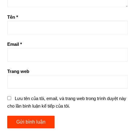
Tên
*
Email
*
Trang web
Lưu tên của tôi, email, và trang web trong trình duyệt này
cho lần bình luận kế tiếp của tôi.