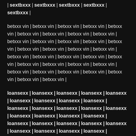
|
sextbxxx
|
sextbxxx
|
sextbxxx
|
sextbxxx
|
sextbxxx
|
betxxx vin
|
betxxx vin
|
betxxx vin
|
betxxx vin
|
betxxx
vin
|
betxxx vin
|
betxxx vin
|
betxxx vin
|
betxxx vin
|
betxxx vin
|
betxxx vin
|
betxxx vin
|
betxxx vin
|
betxxx
vin
|
betxxx vin
|
betxxx vin
|
betxxx vin
|
betxxx vin
|
betxxx vin
|
betxxx vin
|
betxxx vin
|
betxxx vin
|
betxxx
vin
|
betxxx vin
|
betxxx vin
|
betxxx vin
|
betxxx vin
|
betxxx vin
|
betxxx vin
|
betxxx vin
|
betxxx vin
|
betxxx
vin
|
betxxx vin
|
betxxx vin
|
loansexx
|
loansexx
|
loansexx
|
loansexx
|
loansexx
|
loansexx
|
loansexx
|
loansexx
|
loansexx
|
loansexx
|
loansexx
|
loansexx
|
loansexx
|
loansexx
|
loansexx
|
loansexx
|
loansexx
|
loansexx
|
loansexx
|
loansexx
|
loansexx
|
loansexx
|
loansexx
|
loansexx
|
loansexx
|
loansexx
|
loansexx
|