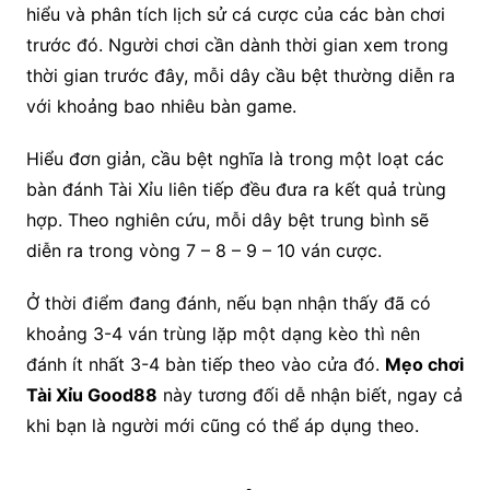
hiểu và phân tích lịch sử cá cược của các bàn chơi
trước đó. Người chơi cần dành thời gian xem trong
thời gian trước đây, mỗi dây cầu bệt thường diễn ra
với khoảng bao nhiêu bàn game.
Hiểu đơn giản, cầu bệt nghĩa là trong một loạt các
bàn đánh Tài Xỉu liên tiếp đều đưa ra kết quả trùng
hợp. Theo nghiên cứu, mỗi dây bệt trung bình sẽ
diễn ra trong vòng 7 – 8 – 9 – 10 ván cược.
Ở thời điểm đang đánh, nếu bạn nhận thấy đã có
khoảng 3-4 ván trùng lặp một dạng kèo thì nên
đánh ít nhất 3-4 bàn tiếp theo vào cửa đó.
Mẹo chơi
Tài Xỉu Good88
này tương đối dễ nhận biết, ngay cả
khi bạn là người mới cũng có thể áp dụng theo.