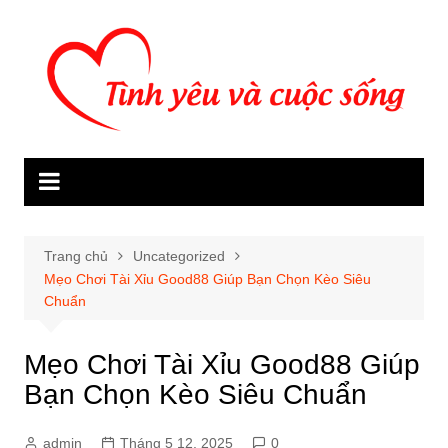
Chuyển
đến
phần
nội
dung
Trang chủ
Uncategorized
Mẹo Chơi Tài Xỉu Good88 Giúp Bạn Chọn Kèo Siêu
Chuẩn
Mẹo Chơi Tài Xỉu Good88 Giúp
Bạn Chọn Kèo Siêu Chuẩn
admin
Tháng 5 12, 2025
0