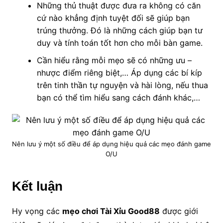
Những thủ thuật được đưa ra không có căn
cứ nào khẳng định tuyệt đối sẽ giúp bạn
trúng thưởng. Đó là những cách giúp bạn tư
duy và tính toán tốt hơn cho mỗi bàn game.
Cần hiểu rằng mỗi mẹo sẽ có những ưu –
nhược điểm riêng biệt,… Áp dụng các bí kíp
trên tinh thần tự nguyện và hài lòng, nếu thua
bạn có thể tìm hiểu sang cách đánh khác,…
Nên lưu ý một số điều để áp dụng hiệu quả các mẹo đánh game
O/U
Kết luận
Hy vọng các
mẹo chơi Tài Xỉu Good88
được giới