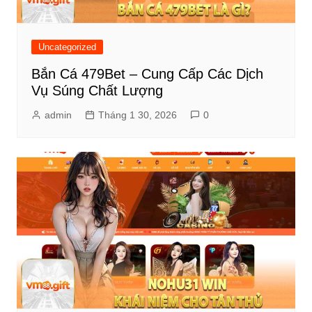
Uncategorized
Bắn Cá 479Bet – Cung Cấp Các Dịch
Vụ Súng Chất Lượng
admin
Tháng 1 30, 2026
0