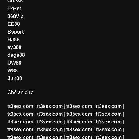
One88
12Bet
868VIp
EE88
Bsport
BJ88
sv388
daga88
UW88
W88
Jun88
Chó ăn cức
tt3sex com
|
tt3sex com
|
tt3sex com
|
tt3sex com
|
tt3sex com
|
tt3sex com
|
tt3sex com
|
tt3sex com
|
tt3sex com
|
tt3sex com
|
tt3sex com
|
tt3sex com
|
tt3sex com
|
tt3sex com
|
tt3sex com
|
tt3sex com
|
tt3sex com
|
tt3sex com
|
tt3sex com
|
tt3sex com
|