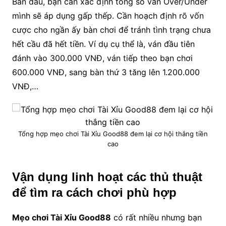
Ban đầu, bạn cần xác định tổng số ván Over/Under
mình sẽ áp dụng gấp thếp. Cần hoạch định rõ vốn
cược cho ngần ấy bàn chơi để tránh tình trạng chưa
hết cầu đã hết tiền. Ví dụ cụ thể là, ván đầu tiên
đánh vào 300.000 VNĐ, ván tiếp theo bạn chơi
600.000 VNĐ, sang bàn thứ 3 tăng lên 1.200.000
VNĐ,…
Tổng hợp mẹo chơi Tài Xỉu Good88 đem lại cơ hội thắng tiền
cao
Vận dụng linh hoạt các thủ thuật
để tìm ra cách chơi phù hợp
Mẹo chơi Tài Xỉu Good88
có rất nhiều nhưng bạn