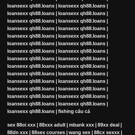
loansexx qh88.loans
|
loansexx qh88.loans
|
loansexx qh88.loans
|
loansexx qh88.loans
|
loansexx qh88.loans
|
loansexx qh88.loans
|
loansexx qh88.loans
|
loansexx qh88.loans
|
loansexx qh88.loans
|
loansexx qh88.loans
|
loansexx qh88.loans
|
loansexx qh88.loans
|
loansexx qh88.loans
|
loansexx qh88.loans
|
loansexx qh88.loans
|
loansexx qh88.loans
|
loansexx qh88.loans
|
loansexx qh88.loans
|
loansexx qh88.loans
|
loansexx qh88.loans
|
loansexx qh88.loans
|
loansexx qh88.loans
|
loansexx qh88.loans
|
loansexx qh88.loans
|
loansexx qh88.loans
|
loansexx qh88.loans
|
loansexx qh88.loans
|
loansexx qh88.loans
|
loansexx qh88.loans
|
fishing câu cá
sex 88oi xxx
|
88xxx adult
|
mbank xxx
|
89xx deal
|
88dn xxx
|
88sex courses
|
wang sex
|
88cx sexxx
|