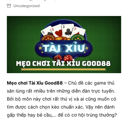
Uncategorized
Mẹo chơi Tài Xỉu Good88
– Chủ đề các game thủ
săn lùng rất nhiều trên những diễn đàn trực tuyến.
Bởi bộ môn này chơi rất thú vị và ai cũng muốn có
tìm được cách chọn kèo chuẩn xác. Vậy nên đánh
gấp thếp hay bẻ cầu,… để có cơ hội trúng thưởng?