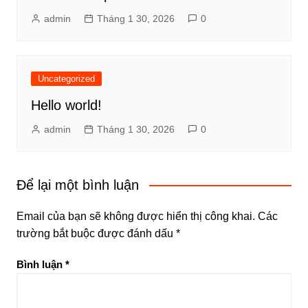
admin
Tháng 1 30, 2026
0
Uncategorized
Hello world!
admin
Tháng 1 30, 2026
0
Để lại một bình luận
Email của bạn sẽ không được hiển thị công khai.
Các
trường bắt buộc được đánh dấu
*
Bình luận
*