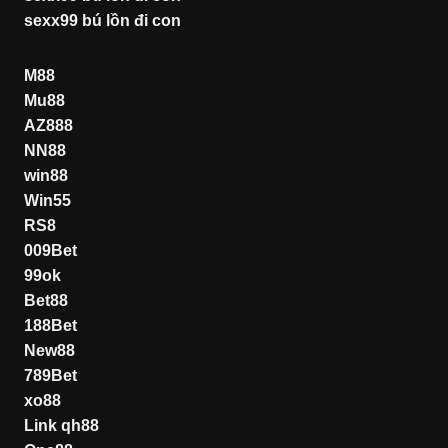
sexx99 bú lồn đi con
M88
Mu88
AZ888
NN88
win88
Win55
RS8
009Bet
99ok
Bet88
188Bet
New88
789Bet
xo88
Link qh88