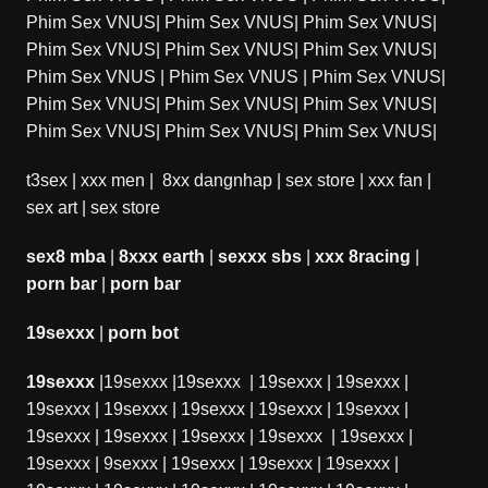
Phim Sex VNUS
|
Phim Sex VNUS
|
Phim Sex VNUS
|
Phim Sex VNUS
|
Phim Sex VNUS
|
Phim Sex VNUS
|
Phim Sex VNUS
|
Phim Sex VNUS
|
Phim Sex VNUS
|
Phim Sex VNUS
|
Phim Sex VNUS
|
Phim Sex VNUS
|
Phim Sex VNUS
|
Phim Sex VNUS
|
Phim Sex VNUS
|
t3sex
|
xxx men
|
8xx dangnhap
|
sex store
|
xxx fan
|
sex art
|
sex store
sex8 mba
|
8xxx earth
|
sexxx sbs
|
xxx 8racing
|
porn bar
|
porn bar
19sexxx
|
porn bot
19sexxx
|
19sexxx
|
19sexxx
|
19sexxx
|
19sexxx
|
19sexxx
|
19sexxx
|
19sexxx
|
19sexxx
|
19sexxx
|
19sexxx
|
19sexxx
|
19sexxx
|
19sexxx
|
19sexxx
|
19sexxx
|
9sexxx
|
19sexxx
|
19sexxx
|
19sexxx
|