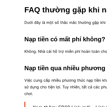
FAQ thường gặp khi n
Dưới đây là một số thắc mắc thường gặp khi n
Nạp tiền có mất phí không?
Không. Nhà cái hỗ trợ miễn phí hoàn toàn cho 
Nạp tiền qua nhiều phương
Việc cung cấp nhiều phương thức nạp tiền kh
sử dụng cho tiện lợi. Tuy nhiên, tất cả các 
chơi.