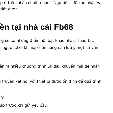
p ở trên, nhấn chuột chọn “ Nạp tiền” để xác nhận và
 đặt cược.
iền tại nhà cái Fb68
ũng sẽ có những điểm nổi bật khác nhau. Thao tác
n người chơi khi nạp tiền cũng cần lưu ý một số vấn
ễn ra nhiều chương trình ưu đãi, khuyến mãi để nhận
truyền kết nối với thiết bị được ổn định để quá trình
ng
ấp trước khi gửi yêu cầu.