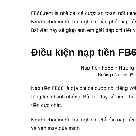
FB68.rent là nhà cái cá cược an toàn, nổi tiế
Người chơi muốn trải nghiệm cần phải nạp tiề
Bài viết này sẽ giúp anh em giải đáp chi tiết
Điều kiện nạp tiền FB6
Hướng dẫn nạp tiền
Nạp tiền FB68 là địa chỉ cá cược nổi tiếng v
tăng lên nhanh chóng. Bởi tại đây sở hữu kh
tiền cực chất.
Người chơi muốn trải nghiệm chỉ cần nạp tiền
và vận may của mình.