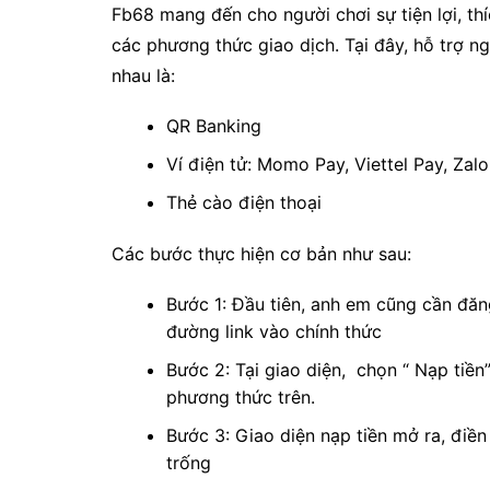
Fb68 mang đến cho người chơi sự tiện lợi, t
các phương thức giao dịch. Tại đây, hỗ trợ n
nhau là:
QR Banking
Ví điện tử: Momo Pay, Viettel Pay, Zal
Thẻ cào điện thoại
Các bước thực hiện cơ bản như sau:
Bước 1: Đầu tiên, anh em cũng cần đăn
đường link vào chính thức
Bước 2: Tại giao diện, chọn “ Nạp tiền”
phương thức trên.
Bước 3: Giao diện nạp tiền mở ra, điề
trống