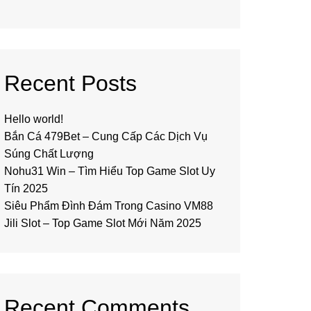
Recent Posts
Hello world!
Bắn Cá 479Bet – Cung Cấp Các Dịch Vụ
Súng Chất Lượng
Nohu31 Win – Tìm Hiểu Top Game Slot Uy
Tín 2025
Siêu Phẩm Đình Đám Trong Casino VM88
Jili Slot – Top Game Slot Mới Năm 2025
Recent Comments