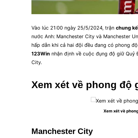
Vào lúc 21:00 ngày 25/5/2024, trận
chung kế
nước Anh: Manchester City và Manchester Uni
hấp dẫn khi cả hai đội đều đang có phong độ
123Win
nhận định về cuộc đụng độ giữ Quỷ Đ
City.
Xem xét về phong độ 
Xem xét về phong
Manchester City