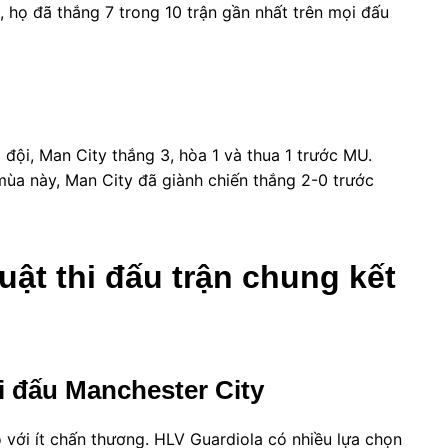
họ đã thắng 7 trong 10 trận gần nhất trên mọi đấu
 đội, Man City thắng 3, hòa 1 và thua 1 trước MU.
mùa này, Man City đã giành chiến thắng 2-0 trước
uật thi đấu trận chung kết
i đấu
Manchester City
 với ít chấn thương. HLV Guardiola có nhiều lựa chọn