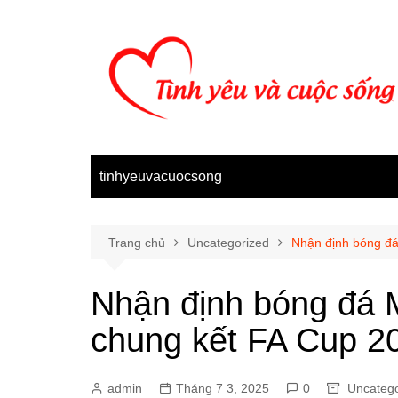
Chuyển
đến
phần
nội
dung
tinhyeuvacuocsong
Trang chủ
Uncategorized
Nhận định bóng đá
Nhận định bóng đá M
chung kết FA Cup 2
admin
Tháng 7 3, 2025
0
Uncatego