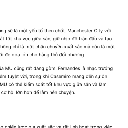
ũng sẽ là một yếu tố then chốt. Manchester City với
t tốt khu vực giữa sân, giữ nhịp độ trận đấu và tạo
hông chỉ là một chân chuyền xuất sắc mà còn là một
ối đe dọa lớn cho hàng thủ đối phương.
của MU cũng rất đáng gờm. Fernandes là nhạc trưởng
ểm tuyệt vời, trong khi Casemiro mang đến sự ổn
MU có thể kiểm soát tốt khu vực giữa sân và làm
cơ hội lớn hơn để làm nên chuyện.
 chiến lược gia xuất sắc và rất linh hoạt trong việc