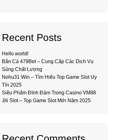
Recent Posts
Hello world!
Bắn Cá 479Bet – Cung Cấp Các Dịch Vụ
Súng Chất Lượng
Nohu31 Win – Tìm Hiểu Top Game Slot Uy
Tín 2025
Siêu Phẩm Đình Đám Trong Casino VM88
Jili Slot – Top Game Slot Mới Năm 2025
Recent Comments