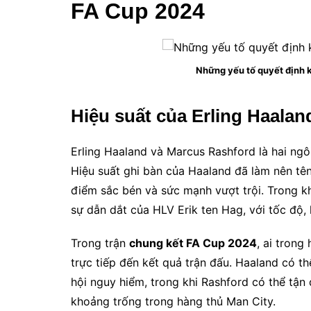
FA Cup 2024
Những yếu tố quyết định 
Hiệu suất của Erling Haala
Erling Haaland và Marcus Rashford là hai ngô
Hiệu suất ghi bàn của Haaland đã làm nên tên
điểm sắc bén và sức mạnh vượt trội. Trong kh
sự dẫn dắt của HLV Erik ten Hag, với tốc độ,
Trong trận
chung kết FA Cup 2024
, ai trong
trực tiếp đến kết quả trận đấu. Haaland có t
hội nguy hiểm, trong khi Rashford có thể tận
khoảng trống trong hàng thủ Man City.