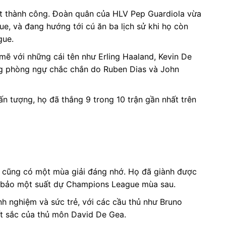
ất thành công. Đoàn quân của HLV Pep Guardiola vừa
e, và đang hướng tới cú ăn ba lịch sử khi họ còn
gue.
ẽ với những cái tên như Erling Haaland, Kevin De
àng phòng ngự chắc chắn do Ruben Dias và John
n tượng, họ đã thắng 9 trong 10 trận gần nhất trên
g cũng có một mùa giải đáng nhớ. Họ đã giành được
ảm bảo một suất dự Champions League mùa sau.
nh nghiệm và sức trẻ, với các cầu thủ như Bruno
ất sắc của thủ môn David De Gea.