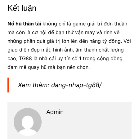
Kết luận
Nổ hũ thần tài
không chỉ là game giải trí đơn thuần
mà còn là cơ hội để bạn thử vận may và rinh về
những phần quà giá trị lớn lên đến hàng tỷ đồng. Với
giao diện đẹp mắt, hình ảnh, âm thanh chất lượng
cao, TG88 là nhà cái uy tín số 1 trong cộng đồng
đam mê quay hũ mà bạn nên chọn.
Xem thêm: dang-nhap-tg88/
Admin