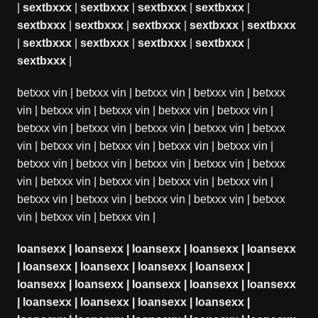
|
sextbxxx
|
sextbxxx
|
sextbxxx
|
sextbxxx
|
sextbxxx
|
sextbxxx
|
sextbxxx
|
sextbxxx
|
sextbxxx
|
sextbxxx
|
sextbxxx
|
sextbxxx
|
sextbxxx
|
sextbxxx
|
betxxx vin
|
betxxx vin
|
betxxx vin
|
betxxx vin
|
betxxx
vin
|
betxxx vin
|
betxxx vin
|
betxxx vin
|
betxxx vin
|
betxxx vin
|
betxxx vin
|
betxxx vin
|
betxxx vin
|
betxxx
vin
|
betxxx vin
|
betxxx vin
|
betxxx vin
|
betxxx vin
|
betxxx vin
|
betxxx vin
|
betxxx vin
|
betxxx vin
|
betxxx
vin
|
betxxx vin
|
betxxx vin
|
betxxx vin
|
betxxx vin
|
betxxx vin
|
betxxx vin
|
betxxx vin
|
betxxx vin
|
betxxx
vin
|
betxxx vin
|
betxxx vin
|
loansexx
|
loansexx
|
loansexx
|
loansexx
|
loansexx
|
loansexx
|
loansexx
|
loansexx
|
loansexx
|
loansexx
|
loansexx
|
loansexx
|
loansexx
|
loansexx
|
loansexx
|
loansexx
|
loansexx
|
loansexx
|