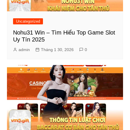
Uncategorized
Nohu31 Win – Tìm Hiểu Top Game Slot
Uy Tín 2025
admin
Tháng 1 30, 2026
0