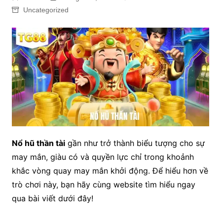
Uncategorized
Nổ hũ thần tài
gần như trở thành biểu tượng cho sự
may mắn, giàu có và quyền lực chỉ trong khoảnh
khắc vòng quay may mắn khởi động. Để hiểu hơn về
trò chơi này, bạn hãy cùng website
tìm hiểu ngay
qua bài viết dưới đây!