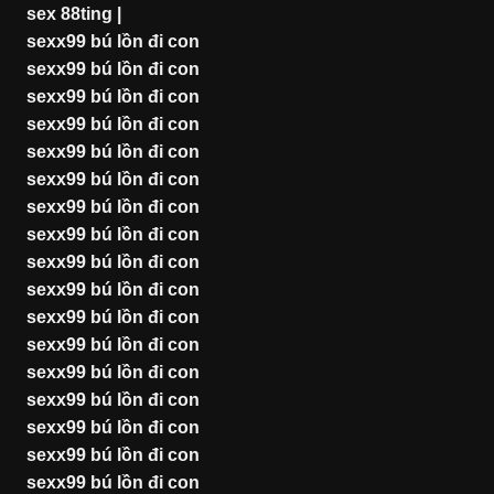
sex 88ting
|
sexx99 bú lồn đi con
sexx99 bú lồn đi con
sexx99 bú lồn đi con
sexx99 bú lồn đi con
sexx99 bú lồn đi con
sexx99 bú lồn đi con
sexx99 bú lồn đi con
sexx99 bú lồn đi con
sexx99 bú lồn đi con
sexx99 bú lồn đi con
sexx99 bú lồn đi con
sexx99 bú lồn đi con
sexx99 bú lồn đi con
sexx99 bú lồn đi con
sexx99 bú lồn đi con
sexx99 bú lồn đi con
sexx99 bú lồn đi con