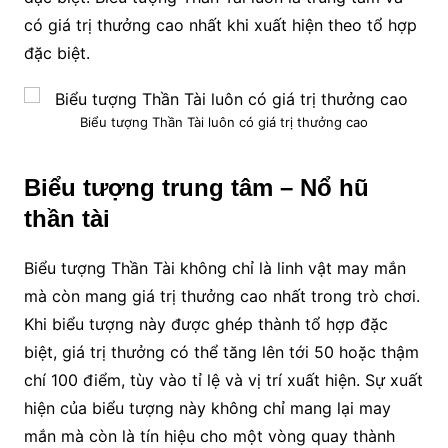
có giá trị thưởng cao nhất khi xuất hiện theo tổ hợp
đặc biệt.
Biểu tượng Thần Tài luôn có giá trị thưởng cao
Biểu tượng trung tâm –
Nổ hũ
thần tài
Biểu tượng Thần Tài không chỉ là linh vật may mắn
mà còn mang giá trị thưởng cao nhất trong trò chơi.
Khi biểu tượng này được ghép thành tổ hợp đặc
biệt, giá trị thưởng có thể tăng lên tới 50 hoặc thậm
chí 100 điểm, tùy vào tỉ lệ và vị trí xuất hiện. Sự xuất
hiện của biểu tượng này không chỉ mang lại may
mắn mà còn là tín hiệu cho một vòng quay thành