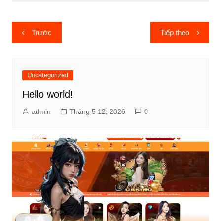
Điều
Trước
Tiếp theo
hướng
bài
viết
Uncategorized
Hello world!
admin
Tháng 5 12, 2026
0