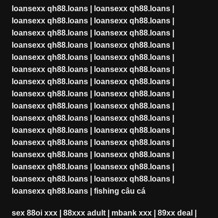
loansexx qh88.loans
|
loansexx qh88.loans
|
loansexx qh88.loans
|
loansexx qh88.loans
|
loansexx qh88.loans
|
loansexx qh88.loans
|
loansexx qh88.loans
|
loansexx qh88.loans
|
loansexx qh88.loans
|
loansexx qh88.loans
|
loansexx qh88.loans
|
loansexx qh88.loans
|
loansexx qh88.loans
|
loansexx qh88.loans
|
loansexx qh88.loans
|
loansexx qh88.loans
|
loansexx qh88.loans
|
loansexx qh88.loans
|
loansexx qh88.loans
|
loansexx qh88.loans
|
loansexx qh88.loans
|
loansexx qh88.loans
|
loansexx qh88.loans
|
loansexx qh88.loans
|
loansexx qh88.loans
|
loansexx qh88.loans
|
loansexx qh88.loans
|
loansexx qh88.loans
|
loansexx qh88.loans
|
loansexx qh88.loans
|
loansexx qh88.loans
|
fishing câu cá
sex 88oi xxx
|
88xxx adult
|
mbank xxx
|
89xx deal
|