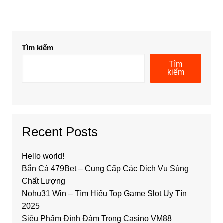
Tìm kiếm
Tìm
kiếm
Recent Posts
Hello world!
Bắn Cá 479Bet – Cung Cấp Các Dịch Vụ Súng
Chất Lượng
Nohu31 Win – Tìm Hiểu Top Game Slot Uy Tín
2025
Siêu Phẩm Đình Đám Trong Casino VM88