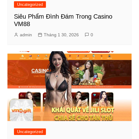
Uncategorized
Siêu Phẩm Đình Đám Trong Casino
VM88
admin
Tháng 1 30, 2026
0
Uncategorized