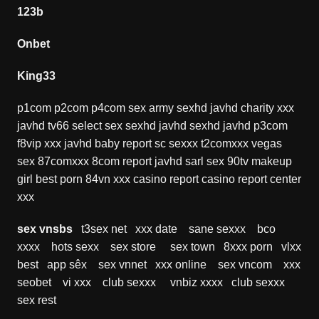
123b
Onbet
King33
p1com
p2com
p4com
sex army
sexhd
javhd
charity xxx
javhd
tv66
select sex
sexhd
javhd
sexhd
javhd
p3com
f8vip xxx
javhd
baby report
sc sexxx
t2comxxx
vegas
sex
87comxxx
8com report
javhd
sarl sex
90tv
makeup
girl
best porn
84vn xxx
casino report
casino report
center
xxx
sex vnsbs
t3sex net
xxx date
sane sexxx
bco
xxxx
hots sexx
sex store
sex town
8xxx porn
vlxx
best
app sêx
sex vnnet
xxx online
sex vncom
xxx
seobet
vi xxx
club sexxx
vnbiz xxxx
club sexxx
sex rest