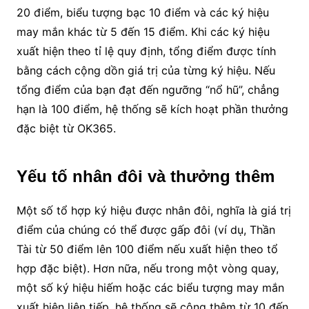
20 điểm, biểu tượng bạc 10 điểm và các ký hiệu
may mắn khác từ 5 đến 15 điểm. Khi các ký hiệu
xuất hiện theo tỉ lệ quy định, tổng điểm được tính
bằng cách cộng dồn giá trị của từng ký hiệu. Nếu
tổng điểm của bạn đạt đến ngưỡng “nổ hũ”, chẳng
hạn là 100 điểm, hệ thống sẽ kích hoạt phần thưởng
đặc biệt từ OK365.
Yếu tố nhân đôi và thưởng thêm
Một số tổ hợp ký hiệu được nhân đôi, nghĩa là giá trị
điểm của chúng có thể được gấp đôi (ví dụ, Thần
Tài từ 50 điểm lên 100 điểm nếu xuất hiện theo tổ
hợp đặc biệt). Hơn nữa, nếu trong một vòng quay,
một số ký hiệu hiếm hoặc các biểu tượng may mắn
xuất hiện liên tiếp, hệ thống sẽ cộng thêm từ 10 đến