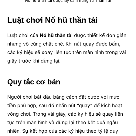
Nổ hũ thần tài được lấy cảm hứng từ Thần Tài
Luật chơi Nổ hũ thần tài
Luật chơi của
Nổ hũ thần tà
i được thiết kế đơn giản
nhưng vô cùng chặt chẽ. Khi nút quay được bấm,
các ký hiệu sẽ xoay liên tục trên màn hình trong vài
giây trước khi dừng lại.
Quy tắc cơ bản
Người chơi bắt đầu bằng cách đặt cược với mức
tiền phù hợp, sau đó nhấn nút “quay” để kích hoạt
vòng chơi. Trong vài giây, các ký hiệu sẽ quay liên
tục trên màn hình và dừng lại theo kết quả ngẫu
nhiên. Sự kết hợp của các ký hiệu theo tỷ lệ quy