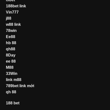
188bet link
Vin777
j88
w88 link
78win
Ee88
hb 88
qh88
8Day
ee 88
M88
33Win
link m88
789bet link mới
qh 88
188 bet