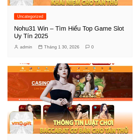
Uncategorized
Nohu31 Win – Tìm Hiểu Top Game Slot
Uy Tín 2025
admin
Tháng 1 30, 2026
0