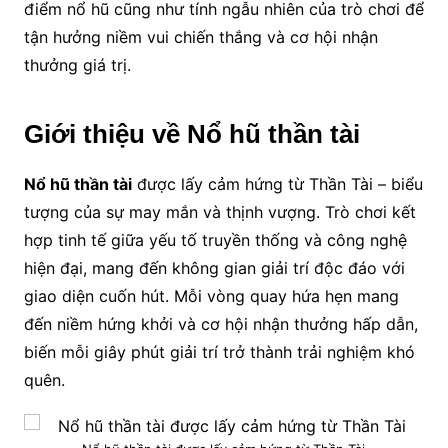
điểm nổ hũ cũng như tính ngẫu nhiên của trò chơi để
tận hưởng niềm vui chiến thắng và cơ hội nhận
thưởng giá trị.
Giới thiệu về Nổ hũ thần tài
Nổ hũ thần tài
được lấy cảm hứng từ Thần Tài – biểu
tượng của sự may mắn và thịnh vượng. Trò chơi kết
hợp tinh tế giữa yếu tố truyền thống và công nghệ
hiện đại, mang đến không gian giải trí độc đáo với
giao diện cuốn hút. Mỗi vòng quay hứa hẹn mang
đến niềm hứng khởi và cơ hội nhận thưởng hấp dẫn,
biến mỗi giây phút giải trí trở thành trải nghiệm khó
quên.