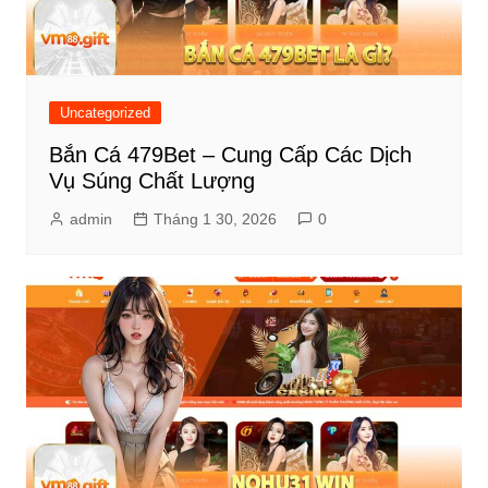
Uncategorized
Bắn Cá 479Bet – Cung Cấp Các Dịch
Vụ Súng Chất Lượng
admin
Tháng 1 30, 2026
0