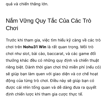
quả và chiến thắng lớn.
Nắm Vững Quy Tắc Của Các Trò
Chơi
Trước khi tham gia, việc tìm hiểu kỹ càng về các trò
chơi trên
Nohu31 Win
là rất quan trọng. Mỗi trò
chơi như slot, bài cào, baccarat, và các game đổi
thưởng khác đều có những quy định và chiến thuật
riêng biệt. Dành thời gian chơi thử miễn phí (nếu có)
sẽ giúp bạn làm quen với giao diện và cơ chế hoạt
động của từng trò chơi. Điều này sẽ giúp bạn có
được cái nhìn tổng quan và dễ dàng đưa ra quyết
định chiến lược khi tham gia cược thực tế.