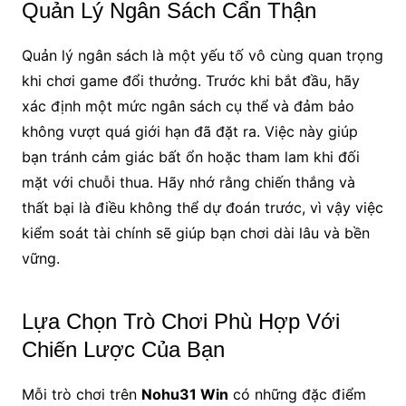
Quản Lý Ngân Sách Cẩn Thận
Quản lý ngân sách là một yếu tố vô cùng quan trọng
khi chơi game đổi thưởng. Trước khi bắt đầu, hãy
xác định một mức ngân sách cụ thể và đảm bảo
không vượt quá giới hạn đã đặt ra. Việc này giúp
bạn tránh cảm giác bất ổn hoặc tham lam khi đối
mặt với chuỗi thua. Hãy nhớ rằng chiến thắng và
thất bại là điều không thể dự đoán trước, vì vậy việc
kiểm soát tài chính sẽ giúp bạn chơi dài lâu và bền
vững.
Lựa Chọn Trò Chơi Phù Hợp Với
Chiến Lược Của Bạn
Mỗi trò chơi trên
Nohu31 Win
có những đặc điểm