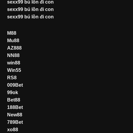
sexx99 bú lồn đi con
sexx99 bú lồn đi con
sexx99 bú lồn đi con
M88
Mu88
AZ888
NN88
win88
Win55
RS8
009Bet
99ok
Bet88
188Bet
New88
789Bet
xo88