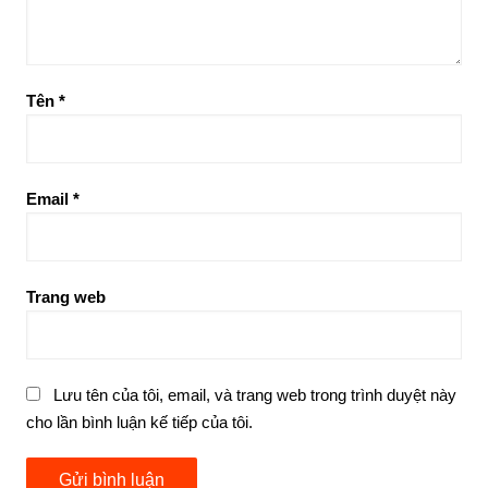
Tên
*
Email
*
Trang web
Lưu tên của tôi, email, và trang web trong trình duyệt này
cho lần bình luận kế tiếp của tôi.