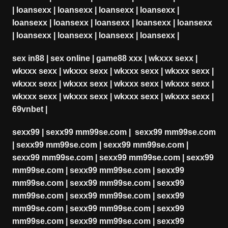
|
loansexx
|
loansexx
|
loansexx
|
loansexx
|
loansexx
|
loansexx
|
loansexx
|
loansexx
|
loansexx
|
loansexx
|
loansexx
|
loansexx
|
loansexx
|
sex in88
|
sex online
|
game88 xxx
|
wkxxx sexx
|
wkxxx sexx
|
wkxxx sexx
|
wkxxx sexx
|
wkxxx sexx
|
wkxxx sexx
|
wkxxx sexx
|
wkxxx sexx
|
wkxxx sexx
|
wkxxx sexx
|
wkxxx sexx
|
wkxxx sexx
|
wkxxx sexx
|
69vnbet
|
sexx99
|
sexx99 mm99se.com
|
sexx99 mm99se.com
|
sexx99 mm99se.com
|
sexx99 mm99se.com
|
sexx99 mm99se.com
|
sexx99 mm99se.com
|
sexx99
mm99se.com
|
sexx99 mm99se.com
|
sexx99
mm99se.com
|
sexx99 mm99se.com
|
sexx99
mm99se.com
|
sexx99 mm99se.com
|
sexx99
mm99se.com
|
sexx99 mm99se.com
|
sexx99
mm99se.com
|
sexx99 mm99se.com
|
sexx99