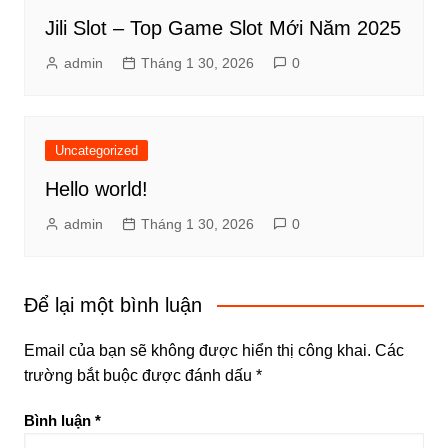
Jili Slot – Top Game Slot Mới Năm 2025
admin
Tháng 1 30, 2026
0
Uncategorized
Hello world!
admin
Tháng 1 30, 2026
0
Để lại một bình luận
Email của bạn sẽ không được hiển thị công khai.
Các
trường bắt buộc được đánh dấu
*
Bình luận
*