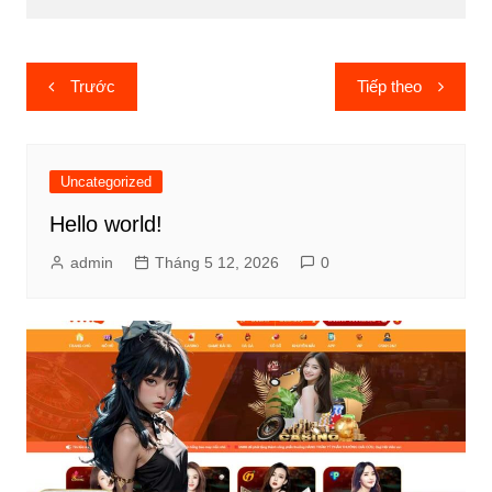
Điều
Trước
Tiếp theo
hướng
bài
viết
Uncategorized
Hello world!
admin
Tháng 5 12, 2026
0