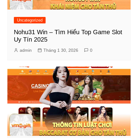
Uncategorized
Nohu31 Win – Tìm Hiểu Top Game Slot
Uy Tín 2025
admin
Tháng 1 30, 2026
0