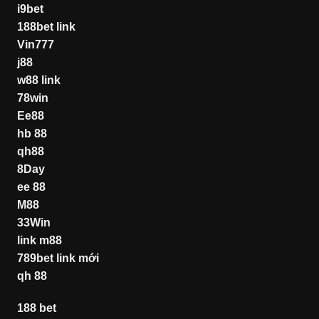
i9bet
188bet link
Vin777
j88
w88 link
78win
Ee88
hb 88
qh88
8Day
ee 88
M88
33Win
link m88
789bet link mới
qh 88
188 bet