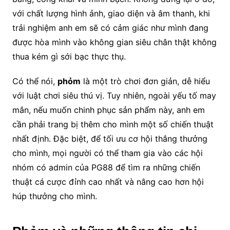
với chất lượng hình ảnh, giao diện và âm thanh, khi
trải nghiệm anh em sẽ có cảm giác như mình đang
được hòa mình vào không gian siêu chân thật không
thua kém gì sới bạc thực thụ.
Có thể nói,
phỏm
là một trò chơi đơn giản, dễ hiểu
với luật chơi siêu thú vị. Tuy nhiên, ngoài yếu tố may
mắn, nếu muốn chinh phục sản phẩm này, anh em
cần phải trang bị thêm cho mình một số chiến thuật
nhất định. Đặc biệt, để tối ưu cơ hội thắng thưởng
cho mình, mọi người có thể tham gia vào các hội
nhóm có admin của PG88 để tìm ra những chiến
thuật cá cược đỉnh cao nhất và nâng cao hơn hội
húp thưởng cho mình.