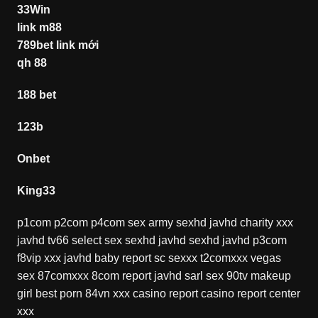
33Win
link m88
789bet link mới
qh 88
188 bet
123b
Onbet
King33
p1com
p2com
p4com
sex army
sexhd
javhd
charity xxx
javhd
tv66
select sex
sexhd
javhd
sexhd
javhd
p3com
f8vip xxx
javhd
baby report
sc sexxx
t2comxxx
vegas
sex
87comxxx
8com report
javhd
sarl sex
90tv
makeup
girl
best porn
84vn xxx
casino report
casino report
center
xxx