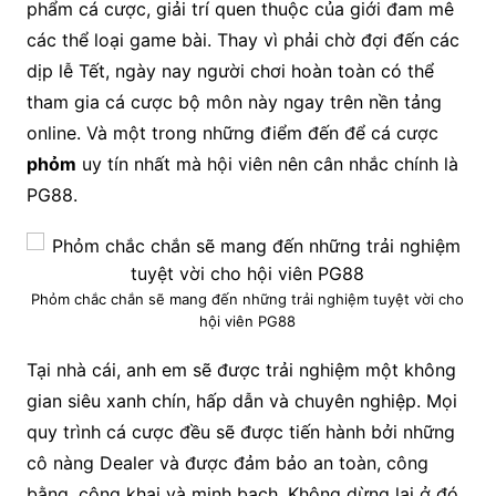
phẩm cá cược, giải trí quen thuộc của giới đam mê
các thể loại game bài. Thay vì phải chờ đợi đến các
dịp lễ Tết, ngày nay người chơi hoàn toàn có thể
tham gia cá cược bộ môn này ngay trên nền tảng
online. Và một trong những điểm đến để cá cược
phỏm
uy tín nhất mà hội viên nên cân nhắc chính là
PG88.
Phỏm chắc chắn sẽ mang đến những trải nghiệm tuyệt vời cho
hội viên PG88
Tại nhà cái, anh em sẽ được trải nghiệm một không
gian siêu xanh chín, hấp dẫn và chuyên nghiệp. Mọi
quy trình cá cược đều sẽ được tiến hành bởi những
cô nàng Dealer và được đảm bảo an toàn, công
bằng, công khai và minh bạch. Không dừng lại ở đó,