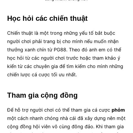
Học hỏi các chiến thuật
Chiến thuật là một trong những yếu tố bắt buộc
người chơi phải trang bị cho mình nếu muốn nhận
thưởng xanh chín từ PG88. Theo đó anh em có thể
học hỏi từ các người chơi trước hoặc tham khảo ý
kiến từ các chuyên gia để tìm kiếm cho mình những
chiến lược cá cược tối ưu nhất.
Tham gia cộng đồng
Để hỗ trợ người chơi có thể tham gia cá cược
phỏm
một cách nhanh chóng nhà cái đã xây dựng nên một
cộng đồng hội viên vô cùng đông đảo. Khi tham gia