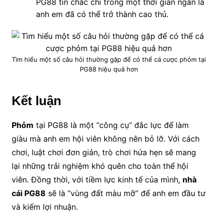
PG88 tin chắc chỉ trong một thời gian ngắn là
anh em đã có thể trở thành cao thủ.
Tìm hiểu một số câu hỏi thường gặp để có thể cá cược phỏm tại
PG88 hiệu quả hơn
Kết luận
Phỏm
tại PG88 là một “công cụ” đắc lực để làm
giàu mà anh em hội viên không nên bỏ lỡ. Với cách
chơi, luật chơi đơn giản, trò chơi hứa hẹn sẽ mang
lại những trải nghiệm khó quên cho toàn thể hội
viên. Đồng thời, với tiềm lực kinh tế của mình,
nhà
cái PG88
sẽ là “vùng đất màu mỡ” để anh em đầu tư
và kiếm lợi nhuận.