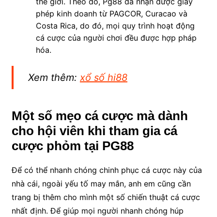
thế giới. Theo đó, Pg88 đã nhận được giấy
phép kinh doanh từ PAGCOR, Curacao và
Costa Rica, do đó, mọi quy trình hoạt động
cá cược của người chơi đều được hợp pháp
hóa.
Xem thêm:
xổ số hi88
Một số mẹo cá cược mà dành
cho hội viên khi tham gia cá
cược phỏm tại PG88
Để có thể nhanh chóng chinh phục cá cược này của
nhà cái, ngoài yếu tố may mắn, anh em cũng cần
trang bị thêm cho mình một số chiến thuật cá cược
nhất định. Để giúp mọi người nhanh chóng húp