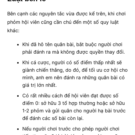
Bên cạnh các nguyên tắc vừa được kể trên, khi chơi
phỏm hội viên cũng cần chú đến một số quy luật
khác:
Khi đã hô tên quân bài, bắt buộc người chơi
phải đánh ra mà không được quyền thay đổi.
Khi cá cược, người có số điểm thấp nhất sẽ
giành chiến thắng, do đó, để tối ưu cơ hội cho
mình, anh em nên đánh ra những quân bài có
giá trị lớn nhất.
Có rất nhiều cách để hội viên đạt được số
điểm 0: sở hữu 3 tổ hợp thường hoặc sở hữu
1-2 phỏm và gửi quân cho người hạ bài trước
để đánh các số bài còn lại.
Nếu người chơi trước cho phép người chơi