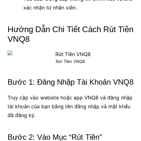
xác nhận từ nhân viên.
Hướng Dẫn Chi Tiết Cách Rút Tiền
VNQ8
Rút Tiền VNQ8
Bước 1: Đăng Nhập Tài Khoản VNQ8
Truy cập vào website hoặc app VNQ8 và đăng nhập
tài khoản của bạn bằng tên đăng nhập và mật khẩu
đã đăng ký.
Bước 2: Vào Mục “Rút Tiền”