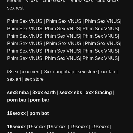
seobet
vi xxx
club sexxx
vnbiz xxxx
club sexxx
sex rest
Phim Sex VNUS
|
Phim Sex VNUS
|
Phim Sex VNUS
|
Phim Sex VNUS
|
Phim Sex VNUS
|
Phim Sex VNUS
|
Phim Sex VNUS
|
Phim Sex VNUS
|
Phim Sex VNUS
|
Phim Sex VNUS
|
Phim Sex VNUS
|
Phim Sex VNUS
|
Phim Sex VNUS
|
Phim Sex VNUS
|
Phim Sex VNUS
|
Phim Sex VNUS
|
Phim Sex VNUS
|
Phim Sex VNUS
|
t3sex
|
xxx men
|
8xx dangnhap
|
sex store
|
xxx fan
|
sex art
|
sex store
sex8 mba
|
8xxx earth
|
sexxx sbs
|
xxx 8racing
|
porn bar
|
porn bar
19sexxx
|
porn bot
19sexxx
|
19sexxx
|
19sexxx
|
19sexxx
|
19sexxx
|