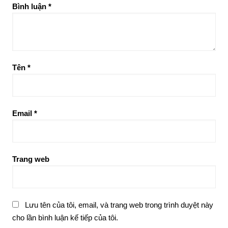
Bình luận
*
Tên
*
Email
*
Trang web
Lưu tên của tôi, email, và trang web trong trình duyệt này
cho lần bình luận kế tiếp của tôi.