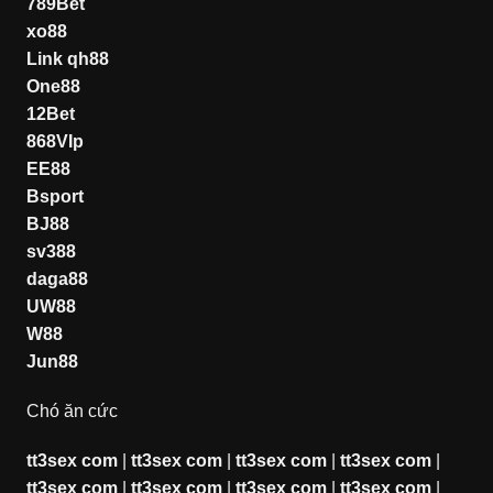
789Bet
xo88
Link qh88
One88
12Bet
868VIp
EE88
Bsport
BJ88
sv388
daga88
UW88
W88
Jun88
Chó ăn cức
tt3sex com
|
tt3sex com
|
tt3sex com
|
tt3sex com
|
tt3sex com
|
tt3sex com
|
tt3sex com
|
tt3sex com
|