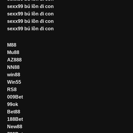
sexx99 bú lồn đi con
sexx99 bú lồn đi con
sexx99 bú lồn đi con
sexx99 bú lồn đi con
M88
Mu88
AZ888
NN88
win88
Win55
RS8
009Bet
99ok
Bet88
188Bet
New88