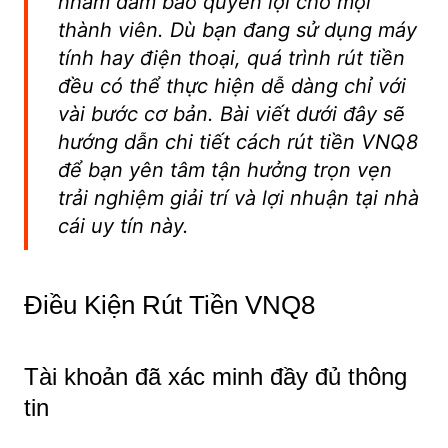
nhằm đảm bảo quyền lợi cho mọi
thành viên. Dù bạn đang sử dụng máy
tính hay điện thoại, quá trình rút tiền
đều có thể thực hiện dễ dàng chỉ với
vài bước cơ bản. Bài viết dưới đây sẽ
hướng dẫn chi tiết cách rút tiền VNQ8
để bạn yên tâm tận hưởng trọn vẹn
trải nghiệm giải trí và lợi nhuận tại nhà
cái uy tín này.
Điều Kiện Rút Tiền VNQ8
Tài khoản đã xác minh đầy đủ thông
tin