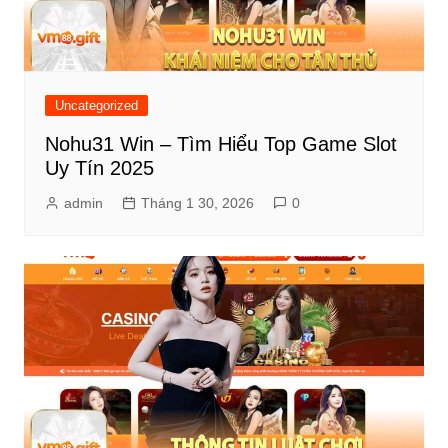
Uncategorized
Nohu31 Win – Tìm Hiểu Top Game Slot
Uy Tín 2025
admin
Tháng 1 30, 2026
0