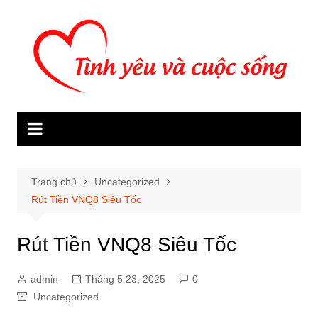
Chuyển
đến
phần
nội
dung
Trang chủ
Uncategorized
Rút Tiền VNQ8 Siêu Tốc
Rút Tiền VNQ8 Siêu Tốc
admin
Tháng 5 23, 2025
0
Uncategorized