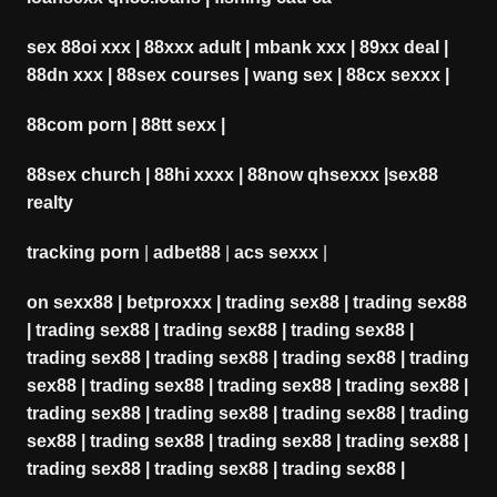
sex 88oi xxx
|
88xxx adult
|
mbank xxx
|
89xx deal
|
88dn xxx
|
88sex courses
|
wang sex
|
88cx sexxx
|
88com porn
|
88tt sexx
|
88sex church
|
88hi xxxx
|
88now qhsexxx
|
sex88
realty
tracking porn
|
adbet88
|
acs sexxx
|
on sexx88
|
betproxxx
|
trading sex88
|
trading sex88
|
trading sex88
|
trading sex88
|
trading sex88
|
trading sex88
|
trading sex88
|
trading sex88
|
trading
sex88
|
trading sex88
|
trading sex88
|
trading sex88
|
trading sex88
|
trading sex88
|
trading sex88
|
trading
sex88
|
trading sex88
|
trading sex88
|
trading sex88
|
trading sex88
|
trading sex88
|
trading sex88
|