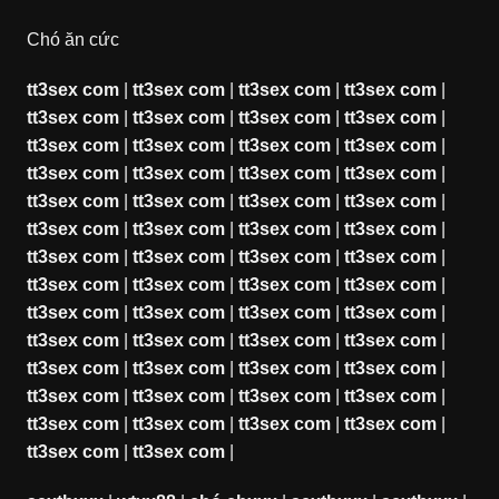
Chó ăn cức
tt3sex com
|
tt3sex com
|
tt3sex com
|
tt3sex com
|
tt3sex com
|
tt3sex com
|
tt3sex com
|
tt3sex com
|
tt3sex com
|
tt3sex com
|
tt3sex com
|
tt3sex com
|
tt3sex com
|
tt3sex com
|
tt3sex com
|
tt3sex com
|
tt3sex com
|
tt3sex com
|
tt3sex com
|
tt3sex com
|
tt3sex com
|
tt3sex com
|
tt3sex com
|
tt3sex com
|
tt3sex com
|
tt3sex com
|
tt3sex com
|
tt3sex com
|
tt3sex com
|
tt3sex com
|
tt3sex com
|
tt3sex com
|
tt3sex com
|
tt3sex com
|
tt3sex com
|
tt3sex com
|
tt3sex com
|
tt3sex com
|
tt3sex com
|
tt3sex com
|
tt3sex com
|
tt3sex com
|
tt3sex com
|
tt3sex com
|
tt3sex com
|
tt3sex com
|
tt3sex com
|
tt3sex com
|
tt3sex com
|
tt3sex com
|
tt3sex com
|
tt3sex com
|
tt3sex com
|
tt3sex com
|