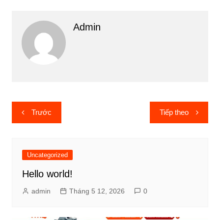
Admin
Điều
Trước
Tiếp theo
hướng
bài
viết
Uncategorized
Hello world!
admin
Tháng 5 12, 2026
0