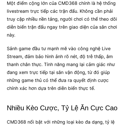
Một điểm cộng lớn của CMD368 chính là hệ thống
livestream trực tiếp các trận đấu. Không cần phải
truy cập nhiều nền tảng, người chơi có thể theo dõi
diễn biến trận đấu ngay trên giao diện của sân chơi
này.
Sảnh game đầu tư mạnh mẽ vào công nghệ Live
Stream, đảm bảo hình ảnh rõ nét, độ trễ thấp, âm
thanh chân thực. Tính năng mang lại cảm giác như
đang xem trực tiếp tại sân vận động, từ đó giúp
những game thủ có thể đưa ra quyết định cược
chính xác hơn dựa trên diễn biến thực tế.
Nhiều Kèo Cược, Tỷ Lệ Ăn Cực Cao
CMD368 nổi bật với những loại kèo đa dạng, tỷ lệ