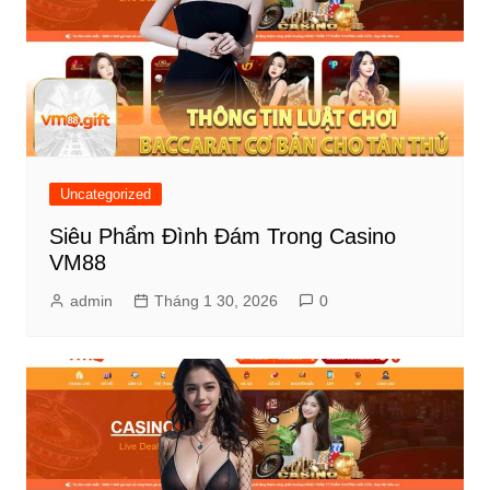
Uncategorized
Siêu Phẩm Đình Đám Trong Casino
VM88
admin
Tháng 1 30, 2026
0