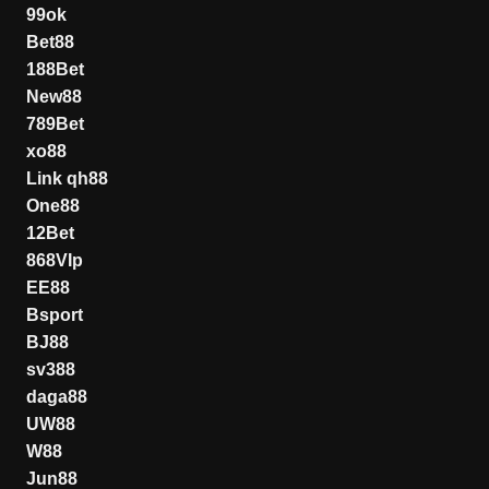
99ok
Bet88
188Bet
New88
789Bet
xo88
Link qh88
One88
12Bet
868VIp
EE88
Bsport
BJ88
sv388
daga88
UW88
W88
Jun88