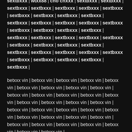
sextbxxx
|
wtxx88
|
chó chxxx
|
sextbxxx
|
sextbxxx
|
sextbxxx
|
sextbxxx
|
sextbxxx
|
sextbxxx
|
sextbxxx
|
sextbxxx
|
sextbxxx
|
sextbxxx
|
sextbxxx
|
sextbxxx
|
sextbxxx
|
sextbxxx
|
sextbxxx
|
sextbxxx
|
sextbxxx
|
sextbxxx
|
sextbxxx
|
sextbxxx
|
sextbxxx
|
sextbxxx
|
sextbxxx
|
sextbxxx
|
sextbxxx
|
sextbxxx
|
sextbxxx
|
sextbxxx
|
sextbxxx
|
sextbxxx
|
sextbxxx
|
sextbxxx
|
sextbxxx
|
sextbxxx
|
sextbxxx
|
sextbxxx
|
sextbxxx
|
sextbxxx
|
sextbxxx
|
betxxx vin
|
betxxx vin
|
betxxx vin
|
betxxx vin
|
betxxx
vin
|
betxxx vin
|
betxxx vin
|
betxxx vin
|
betxxx vin
|
betxxx vin
|
betxxx vin
|
betxxx vin
|
betxxx vin
|
betxxx
vin
|
betxxx vin
|
betxxx vin
|
betxxx vin
|
betxxx vin
|
betxxx vin
|
betxxx vin
|
betxxx vin
|
betxxx vin
|
betxxx
vin
|
betxxx vin
|
betxxx vin
|
betxxx vin
|
betxxx vin
|
betxxx vin
|
betxxx vin
|
betxxx vin
|
betxxx vin
|
betxxx
vin
|
betxxx vin
|
betxxx vin
|