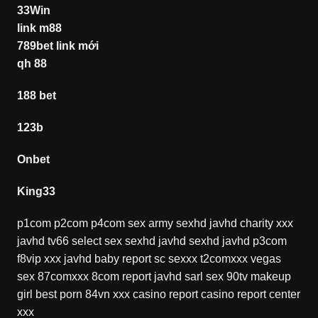
33Win
link m88
789bet link mới
qh 88
188 bet
123b
Onbet
King33
p1com
p2com
p4com
sex army
sexhd
javhd
charity xxx
javhd
tv66
select sex
sexhd
javhd
sexhd
javhd
p3com
f8vip xxx
javhd
baby report
sc sexxx
t2comxxx
vegas
sex
87comxxx
8com report
javhd
sarl sex
90tv
makeup
girl
best porn
84vn xxx
casino report
casino report
center
xxx