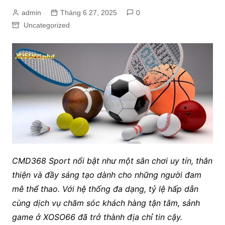
admin
Tháng 6 27, 2025
0
Uncategorized
CMD368 Sport nổi bật như một sân chơi uy tín, thân
thiện và đầy sáng tạo dành cho những người đam
mê thể thao. Với hệ thống đa dạng, tỷ lệ hấp dẫn
cùng dịch vụ chăm sóc khách hàng tận tâm, sảnh
game ở XOSO66 đã trở thành địa chỉ tin cậy.