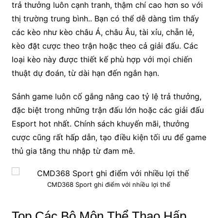
trả thưởng luôn cạnh tranh, thậm chí cao hơn so với
thị trường trung bình.. Bạn có thể dễ dàng tìm thấy
các kèo như kèo châu Á, châu Âu, tài xỉu, chẵn lẻ,
kèo đặt cược theo trận hoặc theo cả giải đấu. Các
loại kèo này được thiết kế phù hợp với mọi chiến
thuật dự đoán, từ dài hạn đến ngắn hạn.
Sảnh game luôn cố gắng nâng cao tỷ lệ trả thưởng,
đặc biệt trong những trận đấu lớn hoặc các giải đấu
Esport hot nhất. Chính sách khuyến mãi, thưởng
cược cũng rất hấp dẫn, tạo điều kiện tối ưu để game
thủ gia tăng thu nhập từ đam mê.
CMD368 Sport ghi điểm với nhiều lợi thế
Top Các Bộ Môn Thể Thao Hấp