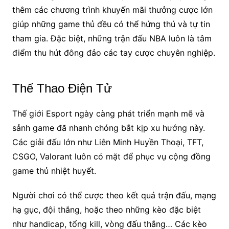
thêm các chương trình khuyến mãi thưởng cược lớn
giúp những game thủ đều có thể hứng thú và tự tin
tham gia. Đặc biệt, những trận đấu NBA luôn là tâm
điểm thu hút đông đảo các tay cược chuyên nghiệp.
Thể Thao Điện Tử
Thế giới Esport ngày càng phát triển mạnh mẽ và
sảnh game đã nhanh chóng bắt kịp xu hướng này.
Các giải đấu lớn như Liên Minh Huyền Thoại, TFT,
CSGO, Valorant luôn có mặt để phục vụ cộng đồng
game thủ nhiệt huyết.
Người chơi có thể cược theo kết quả trận đấu, mạng
hạ gục, đội thắng, hoặc theo những kèo đặc biệt
như handicap, tổng kill, vòng đấu thắng… Các kèo