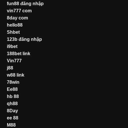
fun88 đăng nhập
vin777 com
8day com
hello88
Shbet
123b đăng nhập
i9bet
188bet link
Vin777
j88
w88 link
78win
Ee88
hb 88
qh88
8Day
ee 88
M88