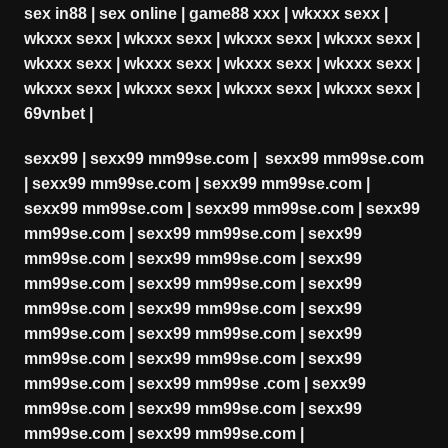
sex in88
|
sex online
|
game88 xxx
|
wkxxx sexx
|
wkxxx sexx
|
wkxxx sexx
|
wkxxx sexx
|
wkxxx sexx
|
wkxxx sexx
|
wkxxx sexx
|
wkxxx sexx
|
wkxxx sexx
|
wkxxx sexx
|
wkxxx sexx
|
wkxxx sexx
|
wkxxx sexx
|
69vnbet
|
sexx99
|
sexx99 mm99se.com
|
sexx99 mm99se.com
|
sexx99 mm99se.com
|
sexx99 mm99se.com
|
sexx99 mm99se.com
|
sexx99 mm99se.com
|
sexx99
mm99se.com
|
sexx99 mm99se.com
|
sexx99
mm99se.com
|
sexx99 mm99se.com
|
sexx99
mm99se.com
|
sexx99 mm99se.com
|
sexx99
mm99se.com
|
sexx99 mm99se.com
|
sexx99
mm99se.com
|
sexx99 mm99se.com
|
sexx99
mm99se.com
|
sexx99 mm99se.com
|
sexx99
mm99se.com
|
sexx99 mm99se .com
|
sexx99
mm99se.com
|
sexx99 mm99se.com
|
sexx99
mm99se.com
|
sexx99 mm99se.com
|