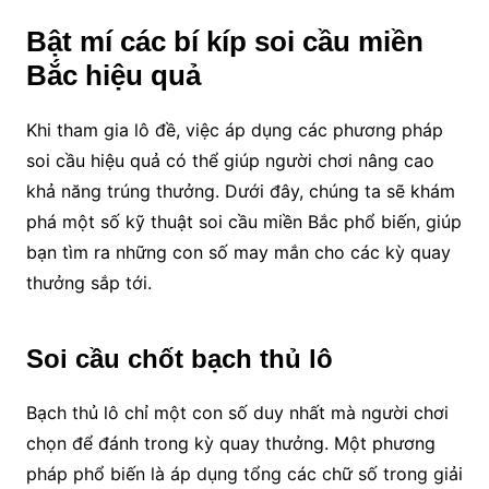
Bật mí các bí kíp soi cầu miền
Bắc hiệu quả
Khi tham gia lô đề, việc áp dụng các phương pháp
soi cầu hiệu quả có thể giúp người chơi nâng cao
khả năng trúng thưởng. Dưới đây, chúng ta sẽ khám
phá một số kỹ thuật soi cầu miền Bắc phổ biến, giúp
bạn tìm ra những con số may mắn cho các kỳ quay
thưởng sắp tới.
Soi cầu chốt bạch thủ lô
Bạch thủ lô chỉ một con số duy nhất mà người chơi
chọn để đánh trong kỳ quay thưởng. Một phương
pháp phổ biến là áp dụng tổng các chữ số trong giải