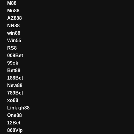
M88
Mu88
AZ888
NN88
win88
Win55
RS8
009Bet
99ok
Bet88
188Bet
New88
789Bet
xo88
Link qh88
One88
12Bet
868VIp