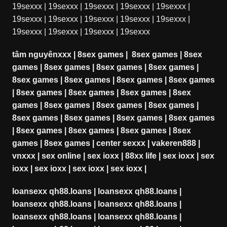
19sexxx
|
19sexxx
|
19sexxx
|
19sexxx
|
19sexxx
|
19sexxx
|
19sexxx
|
19sexxx
|
19sexxx
|
19sexxx
|
19sexxx
|
19sexxx
|
19sexxx
|
19sexxx
tâm nguyênxxx
|
8sex games
|
8sex games
|
8sex
games
|
8sex games
|
8sex games
|
8sex games
|
8sex games
|
8sex games
|
8sex games
|
8sex games
|
8sex games
|
8sex games
|
8sex games
|
8sex
games
|
8sex games
|
8sex games
|
8sex games
|
8sex games
|
8sex games
|
8sex games
|
8sex games
|
8sex games
|
8sex games
|
8sex games
|
8sex
games
|
8sex games
|
center sexxx
|
vakeren888
|
vnxxx
|
sex online
|
sex ioxx
|
88xx life
|
sex ioxx
|
sex
ioxx
|
sex ioxx
|
sex ioxx
|
sex ioxx
|
loansexx qh88.loans
|
loansexx qh88.loans
|
loansexx qh88.loans
|
loansexx qh88.loans
|
loansexx qh88.loans
|
loansexx qh88.loans
|