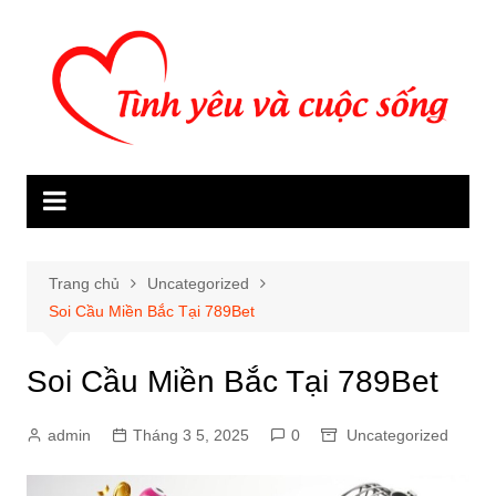
Chuyển
đến
phần
nội
dung
Trang chủ
Uncategorized
Soi Cầu Miền Bắc Tại 789Bet
Soi Cầu Miền Bắc Tại 789Bet
admin
Tháng 3 5, 2025
0
Uncategorized