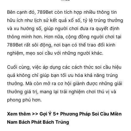
Bên cạnh đó, 789Bet còn tích hợp nhiều thông tin
hữu ích như lịch sử kết quả xổ số, tỷ lệ trúng thưởng
và xu hướng số, giúp người chơi đưa ra quyết định
thông minh hơn. Hơn nữa, cộng đồng người chơi tại
789Bet rất sôi động, nơi bạn có thể trao đổi kinh
nghiệm, mẹo soi cầu với những người khác.
Cuối cùng, việc áp dụng các cách thức soi cầu hiệu
quả không chỉ giúp bạn tối ưu hóa khả năng trúng
thưởng. Mà còn mở ra cơ hội giành được những giải
thưởng giá trị, mang lại trải nghiệm chơi thú vị và
phong phú hơn.
Xem thêm >> Gợi Ý 5+ Phương Pháp Soi Cầu Miền
Nam Bách Phát Bách Trúng