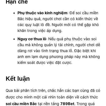
Hạn chế
Phụ thuộc vào kinh nghiệm
: Để soi cầu miền
Bắc hiệu quả, người chơi cần có kiến thức về
các quy luật lô đề. Người mới có thể gặp khó
khăn trong việc áp dụng.
Nguy cơ thua lỗ
: Nếu quá phụ thuộc vào soi
cầu mà không quản lý tài chính, người chơi dễ
dàng rơi vào tình trạng thua lỗ. Đặc biệt khi
anh em lạm dụng phương pháp này mà không
kiểm soát được việc đặt cược.
Kết luận
Qua bài phân tích trên, chắc hẳn các bạn cùng đã có
được cho mình một cái nhìn toàn diện về cách thức
soi cầu miền Bắc
tại nền tảng
789Bet
. Trong quá