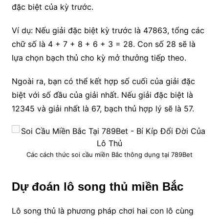
đặc biệt của kỳ trước.
Ví dụ: Nếu giải đặc biệt kỳ trước là 47863, tổng các
chữ số là 4 + 7 + 8 + 6 + 3 = 28. Con số 28 sẽ là
lựa chọn bạch thủ cho kỳ mở thưởng tiếp theo.
Ngoài ra, bạn có thể kết hợp số cuối của giải đặc
biệt với số đầu của giải nhất. Nếu giải đặc biệt là
12345 và giải nhất là 67, bạch thủ hợp lý sẽ là 57.
Các cách thức soi cầu miền Bắc thông dụng tại 789Bet
Dự đoán lô song thủ miền Bắc
Lô song thủ là phương pháp chơi hai con lô cùng