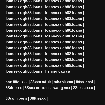
loansexx qh88.loans
|
loansexx qh88.loans
|
loansexx qh88.loans
|
loansexx qh88.loans
|
loansexx qh88.loans
|
loansexx qh88.loans
|
loansexx qh88.loans
|
loansexx qh88.loans
|
loansexx qh88.loans
|
loansexx qh88.loans
|
loansexx qh88.loans
|
loansexx qh88.loans
|
loansexx qh88.loans
|
loansexx qh88.loans
|
loansexx qh88.loans
|
loansexx qh88.loans
|
loansexx qh88.loans
|
loansexx qh88.loans
|
loansexx qh88.loans
|
loansexx qh88.loans
|
loansexx qh88.loans
|
loansexx qh88.loans
|
loansexx qh88.loans
|
loansexx qh88.loans
|
loansexx qh88.loans
|
fishing câu cá
sex 88oi xxx
|
88xxx adult
|
mbank xxx
|
89xx deal
|
88dn xxx
|
88sex courses
|
wang sex
|
88cx sexxx
|
88com porn
|
88tt sexx
|