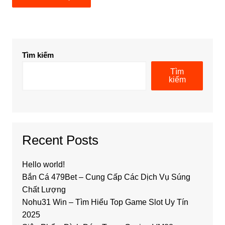
Tìm kiếm
Tìm
kiếm
Recent Posts
Hello world!
Bắn Cá 479Bet – Cung Cấp Các Dịch Vụ Súng
Chất Lượng
Nohu31 Win – Tìm Hiểu Top Game Slot Uy Tín
2025