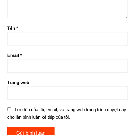
Tên
*
Email
*
Trang web
Lưu tên của tôi, email, và trang web trong trình duyệt này
cho lần bình luận kế tiếp của tôi.