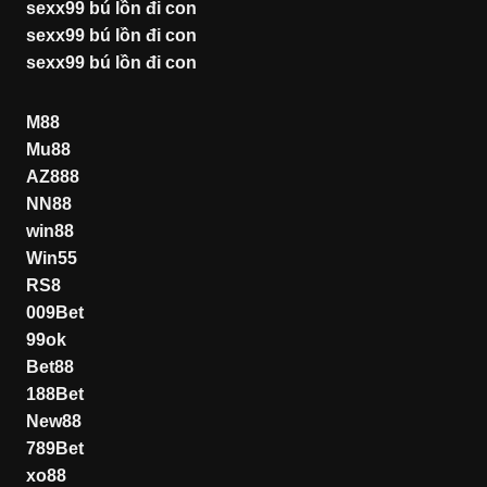
sexx99 bú lồn đi con
sexx99 bú lồn đi con
sexx99 bú lồn đi con
M88
Mu88
AZ888
NN88
win88
Win55
RS8
009Bet
99ok
Bet88
188Bet
New88
789Bet
xo88