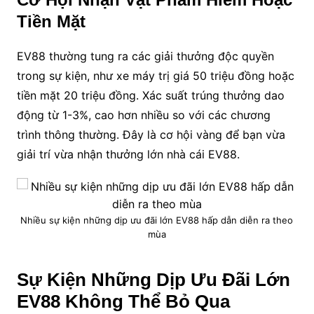
Tiền Mặt
EV88 thường tung ra các giải thưởng độc quyền
trong sự kiện, như xe máy trị giá 50 triệu đồng hoặc
tiền mặt 20 triệu đồng. Xác suất trúng thưởng dao
động từ 1-3%, cao hơn nhiều so với các chương
trình thông thường. Đây là cơ hội vàng để bạn vừa
giải trí vừa nhận thưởng lớn nhà cái EV88.
Nhiều sự kiện những dịp ưu đãi lớn EV88 hấp dẫn diễn ra theo
mùa
Sự Kiện Những Dịp Ưu Đãi Lớn
EV88 Không Thể Bỏ Qua