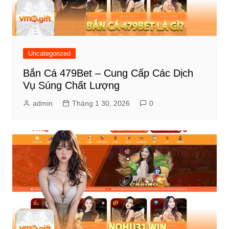
Uncategorized
Bắn Cá 479Bet – Cung Cấp Các Dịch
Vụ Súng Chất Lượng
admin
Tháng 1 30, 2026
0