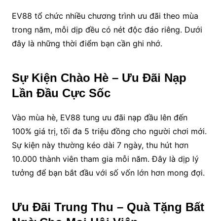
EV88 tổ chức nhiều chương trình ưu đãi theo mùa
trong năm, mỗi dịp đều có nét độc đáo riêng. Dưới
đây là những thời điểm bạn cần ghi nhớ.
Sự Kiện Chào Hè – Ưu Đãi Nạp
Lần Đầu Cực Sốc
Vào mùa hè, EV88 tung ưu đãi nạp đầu lên đến
100% giá trị, tối đa 5 triệu đồng cho người chơi mới.
Sự kiện này thường kéo dài 7 ngày, thu hút hơn
10.000 thành viên tham gia mỗi năm. Đây là dịp lý
tưởng để bạn bắt đầu với số vốn lớn hơn mong đợi.
Ưu Đãi Trung Thu – Quà Tặng Bất