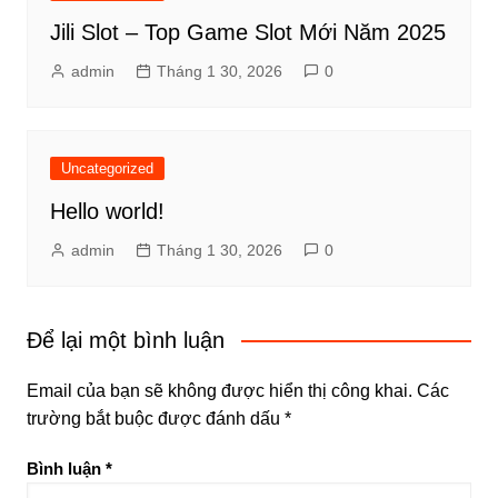
Jili Slot – Top Game Slot Mới Năm 2025
admin
Tháng 1 30, 2026
0
Uncategorized
Hello world!
admin
Tháng 1 30, 2026
0
Để lại một bình luận
Email của bạn sẽ không được hiển thị công khai.
Các
trường bắt buộc được đánh dấu
*
Bình luận
*