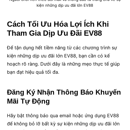
kiện những dịp ưu đãi lớn EV88
Cách Tối Ưu Hóa Lợi Ích Khi
Tham Gia Dịp Ưu Đãi EV88
Để tận dụng hết tiềm năng từ các chương trình sự
kiện những dịp ưu đãi lớn EV88, bạn cần có kế
hoạch rõ ràng. Dưới đây là những mẹo thực tế giúp
bạn đạt hiệu quả tối đa.
Đăng Ký Nhận Thông Báo Khuyến
Mãi Tự Động
Hãy bật thông báo qua email hoặc ứng dụng EV88
để không bỏ lỡ bất kỳ sự kiện những dịp ưu đãi lớn