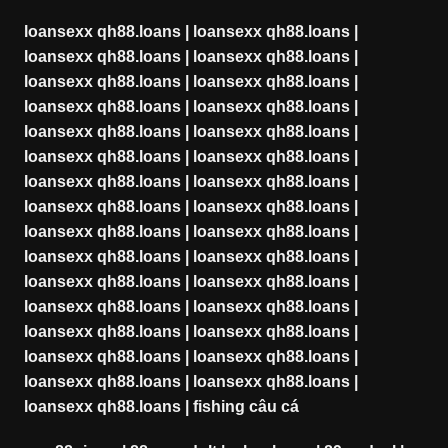
loansexx qh88.loans
|
loansexx qh88.loans
|
loansexx qh88.loans
|
loansexx qh88.loans
|
loansexx qh88.loans
|
loansexx qh88.loans
|
loansexx qh88.loans
|
loansexx qh88.loans
|
loansexx qh88.loans
|
loansexx qh88.loans
|
loansexx qh88.loans
|
loansexx qh88.loans
|
loansexx qh88.loans
|
loansexx qh88.loans
|
loansexx qh88.loans
|
loansexx qh88.loans
|
loansexx qh88.loans
|
loansexx qh88.loans
|
loansexx qh88.loans
|
loansexx qh88.loans
|
loansexx qh88.loans
|
loansexx qh88.loans
|
loansexx qh88.loans
|
loansexx qh88.loans
|
loansexx qh88.loans
|
loansexx qh88.loans
|
loansexx qh88.loans
|
loansexx qh88.loans
|
loansexx qh88.loans
|
loansexx qh88.loans
|
loansexx qh88.loans
|
fishing câu cá