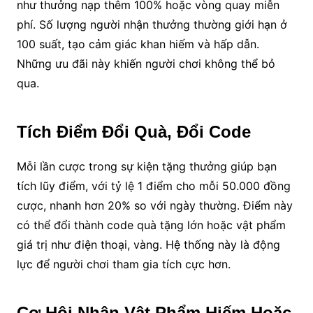
như thưởng nạp thêm 100% hoặc vòng quay miễn
phí. Số lượng người nhận thưởng thường giới hạn ở
100 suất, tạo cảm giác khan hiếm và hấp dẫn.
Những ưu đãi này khiến người chơi không thể bỏ
qua.
Tích Điểm Đổi Quà, Đổi Code
Mỗi lần cược trong sự kiện tặng thưởng giúp bạn
tích lũy điểm, với tỷ lệ 1 điểm cho mỗi 50.000 đồng
cược, nhanh hơn 20% so với ngày thường. Điểm này
có thể đổi thành code quà tặng lớn hoặc vật phẩm
giá trị như điện thoại, vàng. Hệ thống này là động
lực để người chơi tham gia tích cực hơn.
Cơ Hội Nhận Vật Phẩm Hiếm Hoặc