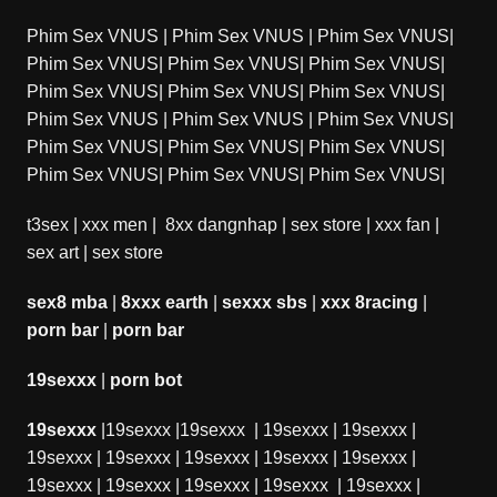
Phim Sex VNUS
|
Phim Sex VNUS
|
Phim Sex VNUS
|
Phim Sex VNUS
|
Phim Sex VNUS
|
Phim Sex VNUS
|
Phim Sex VNUS
|
Phim Sex VNUS
|
Phim Sex VNUS
|
Phim Sex VNUS
|
Phim Sex VNUS
|
Phim Sex VNUS
|
Phim Sex VNUS
|
Phim Sex VNUS
|
Phim Sex VNUS
|
Phim Sex VNUS
|
Phim Sex VNUS
|
Phim Sex VNUS
|
t3sex
|
xxx men
|
8xx dangnhap
|
sex store
|
xxx fan
|
sex art
|
sex store
sex8 mba
|
8xxx earth
|
sexxx sbs
|
xxx 8racing
|
porn bar
|
porn bar
19sexxx
|
porn bot
19sexxx
|
19sexxx
|
19sexxx
|
19sexxx
|
19sexxx
|
19sexxx
|
19sexxx
|
19sexxx
|
19sexxx
|
19sexxx
|
19sexxx
|
19sexxx
|
19sexxx
|
19sexxx
|
19sexxx
|