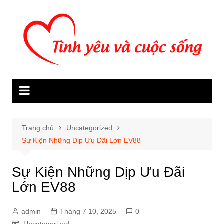
Chuyển
đến
phần
nội
dung
Trang chủ
Uncategorized
Sự Kiện Những Dịp Ưu Đãi Lớn EV88
Sự Kiện Những Dịp Ưu Đãi
Lớn EV88
admin
Tháng 7 10, 2025
0
Uncategorized