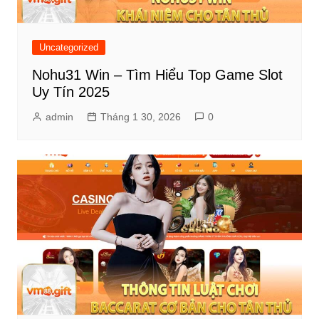
Uncategorized
Nohu31 Win – Tìm Hiểu Top Game Slot
Uy Tín 2025
admin
Tháng 1 30, 2026
0