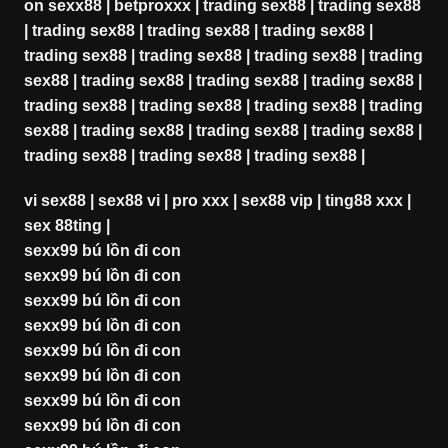
on sexx88
|
betproxxx
|
trading sex88
|
trading sex88
|
trading sex88
|
trading sex88
|
trading sex88
|
trading sex88
|
trading sex88
|
trading sex88
|
trading
sex88
|
trading sex88
|
trading sex88
|
trading sex88
|
trading sex88
|
trading sex88
|
trading sex88
|
trading
sex88
|
trading sex88
|
trading sex88
|
trading sex88
|
trading sex88
|
trading sex88
|
trading sex88
|
vi sex88
|
sex88 vi
|
pro xxx
|
sex88 vip
|
ting88 xxx
|
sex 88ting
|
sexx99 bú lồn đi con
sexx99 bú lồn đi con
sexx99 bú lồn đi con
sexx99 bú lồn đi con
sexx99 bú lồn đi con
sexx99 bú lồn đi con
sexx99 bú lồn đi con
sexx99 bú lồn đi con