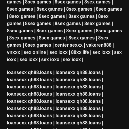
games
|
8sex games
|
8sex games
|
8sex games
|
8sex games
|
8sex games
|
8sex games
|
8sex games
|
8sex games
|
8sex games
|
8sex games
|
8sex
games
|
8sex games
|
8sex games
|
8sex games
|
8sex games
|
8sex games
|
8sex games
|
8sex games
|
8sex games
|
8sex games
|
8sex games
|
8sex
games
|
8sex games
|
center sexxx
|
vakeren888
|
vnxxx
|
sex online
|
sex ioxx
|
88xx life
|
sex ioxx
|
sex
ioxx
|
sex ioxx
|
sex ioxx
|
sex ioxx
|
loansexx qh88.loans
|
loansexx qh88.loans
|
loansexx qh88.loans
|
loansexx qh88.loans
|
loansexx qh88.loans
|
loansexx qh88.loans
|
loansexx qh88.loans
|
loansexx qh88.loans
|
loansexx qh88.loans
|
loansexx qh88.loans
|
loansexx qh88.loans
|
loansexx qh88.loans
|
loansexx qh88.loans
|
loansexx qh88.loans
|
loansexx qh88.loans
|
loansexx qh88.loans
|