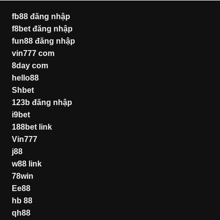
fb88 đăng nhập
f8bet đăng nhập
fun88 đăng nhập
vin777 com
8day com
hello88
Shbet
123b đăng nhập
i9bet
188bet link
Vin777
j88
w88 link
78win
Ee88
hb 88
qh88