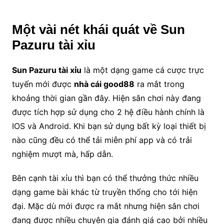
Một vài nét khái quát về Sun
Pazuru tài xỉu
Sun Pazuru tài xỉu
là một dạng game cá cược trực
tuyến mới được
nhà cái good88
ra mắt trong
khoảng thời gian gần đây. Hiện sân chơi này đang
được tích hợp sử dụng cho 2 hệ điều hành chính là
IOS và Android. Khi bạn sử dụng bất kỳ loại thiết bị
nào cũng đều có thể tải miễn phí app và có trải
nghiệm mượt mà, hấp dẫn.
Bên cạnh tài xỉu thì bạn có thể thưởng thức nhiều
dạng game bài khác từ truyền thống cho tới hiện
đại. Mặc dù mới được ra mắt nhưng hiện sân chơi
đang được nhiều chuyên gia đánh giá cao bởi nhiều