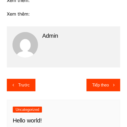
Xem thêm:
Xem thêm:
Admin
Điều
Trước
Tiếp theo
hướng
bài
viết
Uncategorized
Hello world!