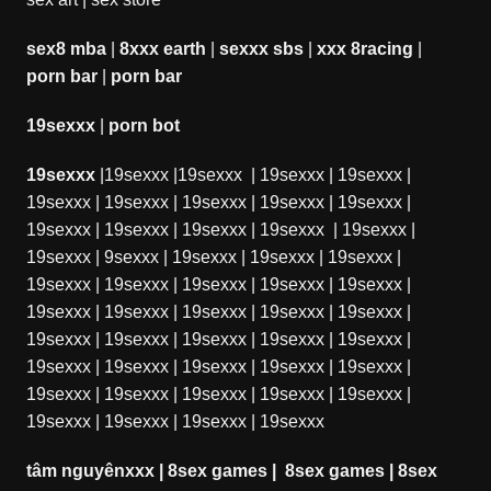
sex8 mba
|
8xxx earth
|
sexxx sbs
|
xxx 8racing
|
porn bar
|
porn bar
19sexxx
|
porn bot
19sexxx
|
19sexxx
|
19sexxx
|
19sexxx
|
19sexxx
|
19sexxx
|
19sexxx
|
19sexxx
|
19sexxx
|
19sexxx
|
19sexxx
|
19sexxx
|
19sexxx
|
19sexxx
|
19sexxx
|
19sexxx
|
9sexxx
|
19sexxx
|
19sexxx
|
19sexxx
|
19sexxx
|
19sexxx
|
19sexxx
|
19sexxx
|
19sexxx
|
19sexxx
|
19sexxx
|
19sexxx
|
19sexxx
|
19sexxx
|
19sexxx
|
19sexxx
|
19sexxx
|
19sexxx
|
19sexxx
|
19sexxx
|
19sexxx
|
19sexxx
|
19sexxx
|
19sexxx
|
19sexxx
|
19sexxx
|
19sexxx
|
19sexxx
|
19sexxx
|
19sexxx
|
19sexxx
|
19sexxx
|
19sexxx
tâm nguyênxxx
|
8sex games
|
8sex games
|
8sex