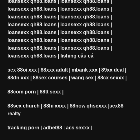
loansexx qh88.loans
|
loansexx qh88.loans
|
loansexx qh88.loans
|
loansexx qh88.loans
|
loansexx qh88.loans
|
loansexx qh88.loans
|
loansexx qh88.loans
|
loansexx qh88.loans
|
loansexx qh88.loans
|
loansexx qh88.loans
|
loansexx qh88.loans
|
loansexx qh88.loans
|
loansexx qh88.loans
|
loansexx qh88.loans
|
loansexx qh88.loans
|
fishing câu cá
sex 88oi xxx
|
88xxx adult
|
mbank xxx
|
89xx deal
|
88dn xxx
|
88sex courses
|
wang sex
|
88cx sexxx
|
88com porn
|
88tt sexx
|
88sex church
|
88hi xxxx
|
88now qhsexxx
|
sex88
realty
tracking porn
|
adbet88
|
acs sexxx
|