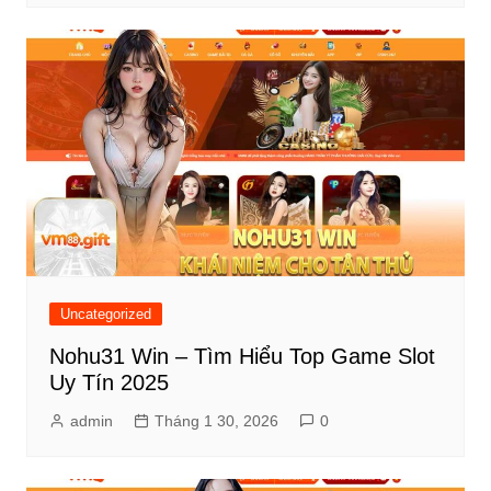
Uncategorized
Nohu31 Win – Tìm Hiểu Top Game Slot
Uy Tín 2025
admin
Tháng 1 30, 2026
0