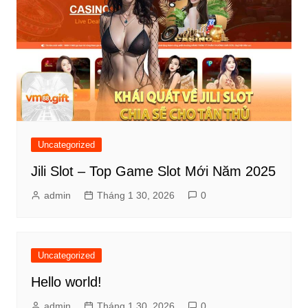
Uncategorized
Jili Slot – Top Game Slot Mới Năm 2025
admin
Tháng 1 30, 2026
0
Uncategorized
Hello world!
admin
Tháng 1 30, 2026
0