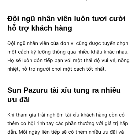
Đội ngũ nhân viên luôn tươi cười
hỗ trợ khách hàng
Đội ngũ nhân viên của đơn vị cũng được tuyển chọn
một cách kỹ lưỡng thông qua nhiều khâu khác nhau.
Họ sẽ luôn đón tiếp bạn với một thái độ vui vẻ, nồng
nhiệt, hỗ trợ người chơi một cách tốt nhất.
Sun Pazuru tài xỉu tung ra nhiều
ưu đãi
Khi tham gia trải nghiệm tài xỉu khách hàng còn có
thêm cơ hội rinh tay các phần thưởng với giá trị hấp
dẫn. Mỗi ngày liên tiếp sẽ có thêm nhiều ưu đãi và