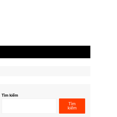
Tìm kiếm
Tìm
kiếm