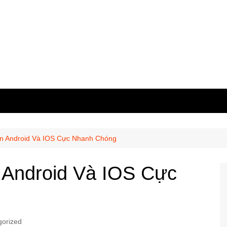
n Android Và IOS Cực Nhanh Chóng
 Android Và IOS Cực
gorized