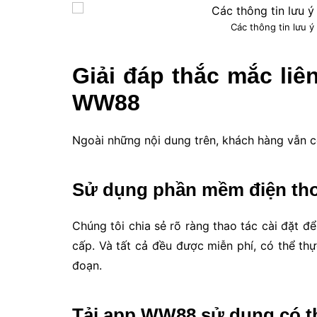
Các thông tin lưu ý
Giải đáp thắc mắc liên
WW88
Ngoài những nội dung trên, khách hàng vẫn cò
Sử dụng phần mềm điện tho
Chúng tôi chia sẻ rõ ràng thao tác cài đặt 
cấp. Và tất cả đều được miễn phí, có thể thự
đoạn.
Tải app WW88 sử dụng có t