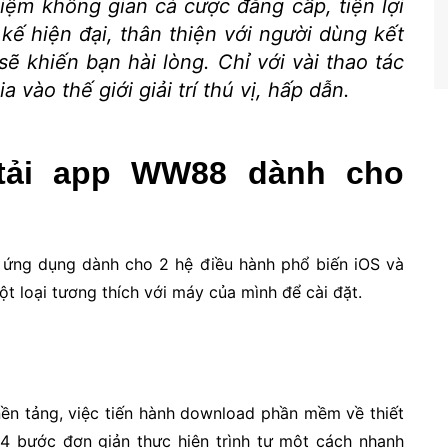
iệm không gian cá cược đẳng cấp, tiện lợi
 kế hiện đại, thân thiện với người dùng kết
 khiến bạn hài lòng. Chỉ với vài thao tác
vào thế giới giải trí thú vị, hấp dẫn.
tải app WW88 dành cho
 ứng dụng dành cho 2 hệ điều hành phổ biến iOS và
t loại tương thích với máy của mình để cài đặt.
nền tảng, việc tiến hành download phần mềm về thiết
n 4 bước đơn giản thực hiện trình tự một cách nhanh