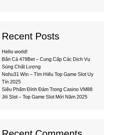
Recent Posts
Hello world!
Bắn Cá 479Bet – Cung Cấp Các Dịch Vụ
Súng Chất Lượng
Nohu31 Win – Tìm Hiểu Top Game Slot Uy
Tín 2025
Siêu Phẩm Đình Đám Trong Casino VM88
Jili Slot – Top Game Slot Mới Năm 2025
Recent Comments