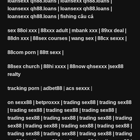
loansexx qh88.loans
|
loansexx qh88.loans
|
loansexx qh88.loans
|
loansexx qh88.loans
|
loansexx qh88.loans
|
fishing câu cá
sex 88oi xxx
|
88xxx adult
|
mbank xxx
|
89xx deal
|
88dn xxx
|
88sex courses
|
wang sex
|
88cx sexxx
|
88com porn
|
88tt sexx
|
88sex church
|
88hi xxxx
|
88now qhsexxx
|
sex88
realty
tracking porn
|
adbet88
|
acs sexxx
|
on sexx88
|
betproxxx
|
trading sex88
|
trading sex88
|
trading sex88
|
trading sex88
|
trading sex88
|
trading sex88
|
trading sex88
|
trading sex88
|
trading
sex88
|
trading sex88
|
trading sex88
|
trading sex88
|
trading sex88
|
trading sex88
|
trading sex88
|
trading