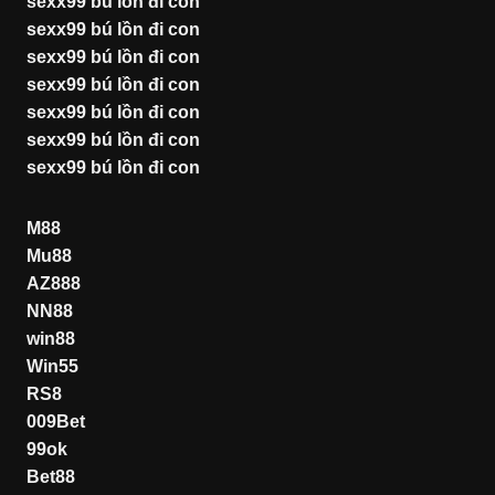
sexx99 bú lồn đi con
sexx99 bú lồn đi con
sexx99 bú lồn đi con
sexx99 bú lồn đi con
sexx99 bú lồn đi con
sexx99 bú lồn đi con
sexx99 bú lồn đi con
M88
Mu88
AZ888
NN88
win88
Win55
RS8
009Bet
99ok
Bet88