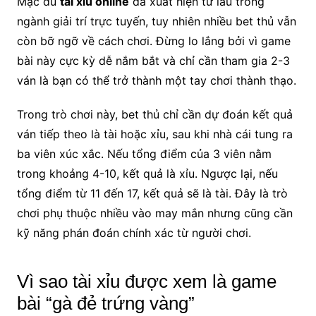
Mặc dù
tài xỉu online
đã xuất hiện từ lâu trong
ngành giải trí trực tuyến, tuy nhiên nhiều bet thủ vẫn
còn bỡ ngỡ về cách chơi. Đừng lo lắng bởi vì game
bài này cực kỳ dễ nắm bắt và chỉ cần tham gia 2-3
ván là bạn có thể trở thành một tay chơi thành thạo.
Trong trò chơi này, bet thủ chỉ cần dự đoán kết quả
ván tiếp theo là tài hoặc xỉu, sau khi nhà cái tung ra
ba viên xúc xắc. Nếu tổng điểm của 3 viên nằm
trong khoảng 4-10, kết quả là xỉu. Ngược lại, nếu
tổng điểm từ 11 đến 17, kết quả sẽ là tài. Đây là trò
chơi phụ thuộc nhiều vào may mắn nhưng cũng cần
kỹ năng phán đoán chính xác từ người chơi.
Vì sao tài xỉu được xem là game
bài “gà đẻ trứng vàng”