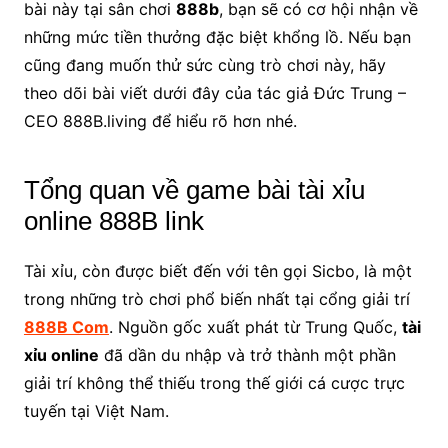
bài này tại sân chơi
888b
, bạn sẽ có cơ hội nhận về
những mức tiền thưởng đặc biệt khổng lồ. Nếu bạn
cũng đang muốn thử sức cùng trò chơi này, hãy
theo dõi bài viết dưới đây của tác giả Đức Trung –
CEO 888B.living để hiểu rõ hơn nhé.
Tổng quan về game bài tài xỉu
online 888B link
Tài xỉu, còn được biết đến với tên gọi Sicbo, là một
trong những trò chơi phổ biến nhất tại cổng giải trí
888B Com
. Nguồn gốc xuất phát từ Trung Quốc,
tài
xỉu online
đã dần du nhập và trở thành một phần
giải trí không thể thiếu trong thế giới cá cược trực
tuyến tại Việt Nam.