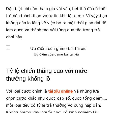
Đặc biệt chỉ cần tham gia vài ván, bet thủ đã có thể
trở nên thành thạo và tự tin khi đặt cược. Vì vậy, bạn
không cần lo lắng về việc bỏ ra một thời gian dài để
làm quen và thành tạo với từng quy tắc trong trò
chơi này.
Ưu điểm của game bài tài xỉu
Tỷ lệ chiến thắng cao với mức
thưởng khổng lồ
Với loại cược chính là
tài xỉu online
và những lựa
chọn cược khác như cược cặp số, cược tổng điểm,…
mỗi loại đều có tỷ lệ trả thưởng vô cùng hấp dẫn.
Không những vậy, người chơi có kinh nghiệm lâu