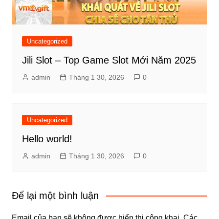
Uncategorized
Jili Slot – Top Game Slot Mới Năm 2025
admin
Tháng 1 30, 2026
0
Uncategorized
Hello world!
admin
Tháng 1 30, 2026
0
Để lại một bình luận
Email của bạn sẽ không được hiển thị công khai.
Các