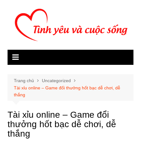
Chuyển
đến
phần
nội
dung
Trang chủ
Uncategorized
Tài xỉu online – Game đổi thưởng hốt bạc dễ chơi, dễ
thắng
Tài xỉu online – Game đổi
thưởng hốt bạc dễ chơi, dễ
thắng