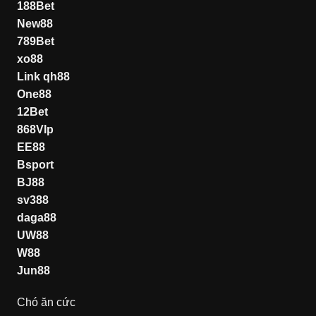
188Bet
New88
789Bet
xo88
Link qh88
One88
12Bet
868VIp
EE88
Bsport
BJ88
sv388
daga88
UW88
W88
Jun88
Chó ăn cức