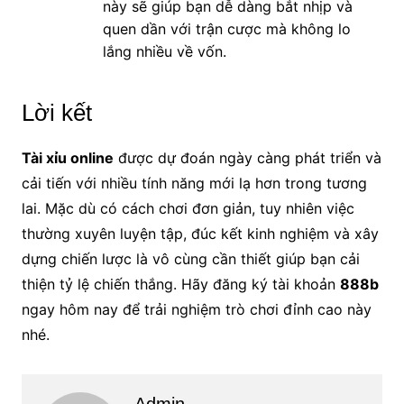
này sẽ giúp bạn dễ dàng bắt nhịp và
quen dần với trận cược mà không lo
lắng nhiều về vốn.
Lời kết
Tài xỉu online
được dự đoán ngày càng phát triển và
cải tiến với nhiều tính năng mới lạ hơn trong tương
lai. Mặc dù có cách chơi đơn giản, tuy nhiên việc
thường xuyên luyện tập, đúc kết kinh nghiệm và xây
dựng chiến lược là vô cùng cần thiết giúp bạn cải
thiện tỷ lệ chiến thắng. Hãy đăng ký tài khoản
888b
ngay hôm nay để trải nghiệm trò chơi đỉnh cao này
nhé.
Admin