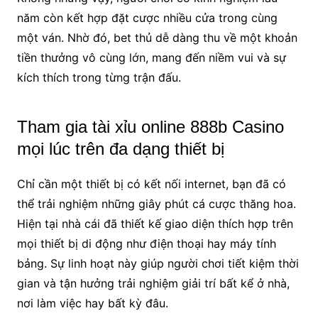
năm còn kết hợp đặt cược nhiều cửa trong cùng
một ván. Nhờ đó, bet thủ dễ dàng thu về một khoản
tiền thưởng vô cùng lớn, mang đến niềm vui và sự
kích thích trong từng trận đấu.
Tham gia tài xỉu online 888b Casino
mọi lúc trên đa dạng thiết bị
Chỉ cần một thiết bị có kết nối internet, bạn đã có
thể trải nghiệm những giây phút cá cược thăng hoa.
Hiện tại nhà cái đã thiết kế giao diện thích hợp trên
mọi thiết bị di động như điện thoại hay máy tính
bảng. Sự linh hoạt này giúp người chơi tiết kiệm thời
gian và tận hưởng trải nghiệm giải trí bất kể ở nhà,
nơi làm việc hay bất kỳ đâu.