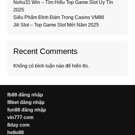
Nohu31 Win – Tìm Hiểu Top Game Slot Uy Tín
2025
Siêu Phẩm Đình Đám Trong Casino VM88
Jili Slot – Top Game Slot Mới Năm 2025
Recent Comments
Không có bình luận nào để hiển thị.
fb88 đăng nhập
f8bet đăng nhập
fun88 đăng nhập
vin777 com
8day com
hello88