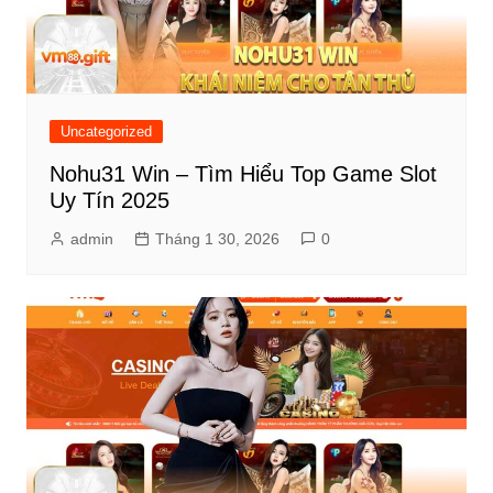
Uncategorized
Nohu31 Win – Tìm Hiểu Top Game Slot
Uy Tín 2025
admin
Tháng 1 30, 2026
0