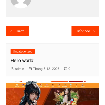
Điều
Trước
Tiếp theo
hướng
bài
viết
Uncategorized
Hello world!
admin
Tháng 5 12, 2026
0