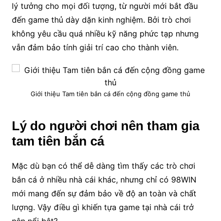
lý tưởng cho mọi đối tượng, từ người mới bắt đầu
đến game thủ dày dặn kinh nghiệm. Bởi trò chơi
không yêu cầu quá nhiều kỹ năng phức tạp nhưng
vẫn đảm bảo tính giải trí cao cho thành viên.
Giới thiệu Tam tiên bắn cá đến cộng đồng game thủ
Lý do người chơi nên tham gia
tam tiên bắn cá
Mặc dù bạn có thể dễ dàng tìm thấy các trò chơi
bắn cá ở nhiều nhà cái khác, nhưng chỉ có 98WIN
mới mang đến sự đảm bảo về độ an toàn và chất
lượng. Vậy điều gì khiến tựa game tại nhà cái trở
nên nổi bật?