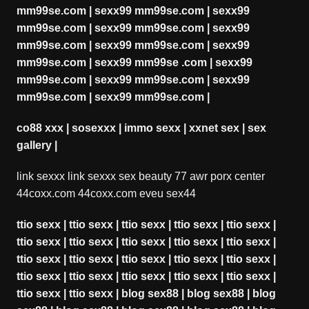
mm99se.com
|
sexx99 mm99se.com
|
sexx99
mm99se.com
|
sexx99 mm99se.com
|
sexx99
mm99se.com
|
sexx99 mm99se.com
|
sexx99
mm99se.com
|
sexx99 mm99se .com
|
sexx99
mm99se.com
|
sexx99 mm99se.com
|
sexx99
mm99se.com
|
sexx99 mm99se.com
|
co88 xxx
|
sosexxx
|
immo sexx
|
xxnet sex
|
sex
gallery
|
link sexxx
link sexxx
sex beauty
77 awr
porx center
44coxx.com
44coxx.com
eveu sex44
ttio sexx
|
ttio sexx
|
ttio sexx
|
ttio sexx
|
ttio sexx
|
ttio sexx
|
ttio sexx
|
ttio sexx
|
ttio sexx
|
ttio sexx
|
ttio sexx
|
ttio sexx
|
ttio sexx
|
ttio sexx
|
ttio sexx
|
ttio sexx
|
ttio sexx
|
ttio sexx
|
ttio sexx
|
ttio sexx
|
ttio sexx
|
ttio sexx
|
blog sex88
|
blog sex88
|
blog