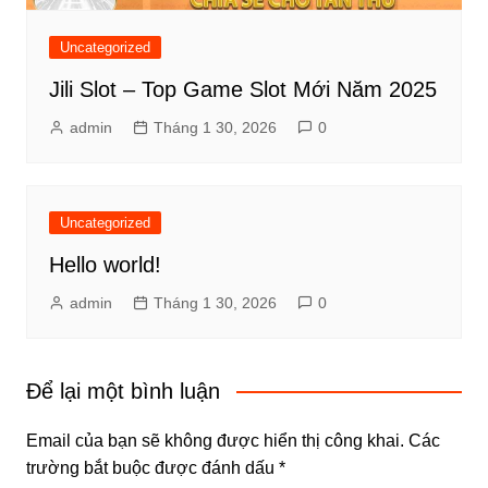
Uncategorized
Jili Slot – Top Game Slot Mới Năm 2025
admin
Tháng 1 30, 2026
0
Uncategorized
Hello world!
admin
Tháng 1 30, 2026
0
Để lại một bình luận
Email của bạn sẽ không được hiển thị công khai.
Các
trường bắt buộc được đánh dấu
*