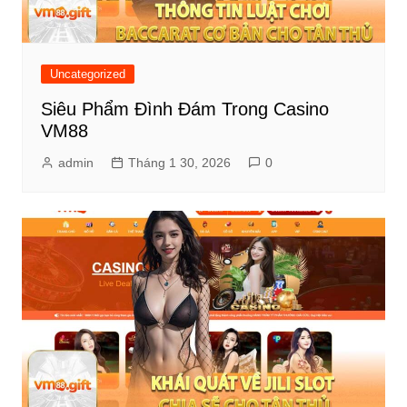
Uncategorized
Siêu Phẩm Đình Đám Trong Casino
VM88
admin
Tháng 1 30, 2026
0