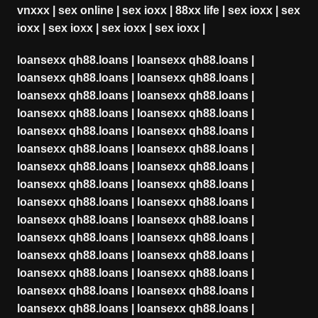
vnxxx
|
sex online
|
sex ioxx
|
88xx life
|
sex ioxx
|
sex
ioxx
|
sex ioxx
|
sex ioxx
|
sex ioxx
|
loansexx qh88.loans
|
loansexx qh88.loans
|
loansexx qh88.loans
|
loansexx qh88.loans
|
loansexx qh88.loans
|
loansexx qh88.loans
|
loansexx qh88.loans
|
loansexx qh88.loans
|
loansexx qh88.loans
|
loansexx qh88.loans
|
loansexx qh88.loans
|
loansexx qh88.loans
|
loansexx qh88.loans
|
loansexx qh88.loans
|
loansexx qh88.loans
|
loansexx qh88.loans
|
loansexx qh88.loans
|
loansexx qh88.loans
|
loansexx qh88.loans
|
loansexx qh88.loans
|
loansexx qh88.loans
|
loansexx qh88.loans
|
loansexx qh88.loans
|
loansexx qh88.loans
|
loansexx qh88.loans
|
loansexx qh88.loans
|
loansexx qh88.loans
|
loansexx qh88.loans
|
loansexx qh88.loans
|
loansexx qh88.loans
|