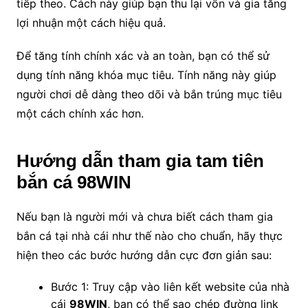
tiếp theo. Cách này giúp bạn thu lại vốn và gia tăng
lợi nhuận một cách hiệu quả.
Để tăng tính chính xác và an toàn, bạn có thể sử
dụng tính năng khóa mục tiêu. Tính năng này giúp
người chơi dễ dàng theo dõi và bắn trúng mục tiêu
một cách chính xác hơn.
Hướng dẫn tham gia tam tiên
bắn cá 98WIN
Nếu bạn là người mới và chưa biết cách tham gia
bắn cá tại nhà cái như thế nào cho chuẩn, hãy thực
hiện theo các bước hướng dẫn cực đơn giản sau:
Bước 1: Truy cập vào liên kết website của nhà
cái
98WIN
, bạn có thể sao chép đường link