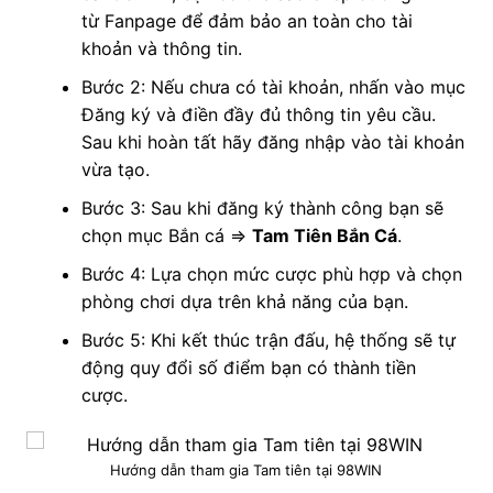
từ Fanpage để đảm bảo an toàn cho tài
khoản và thông tin.
Bước 2: Nếu chưa có tài khoản, nhấn vào mục
Đăng ký và điền đầy đủ thông tin yêu cầu.
Sau khi hoàn tất hãy đăng nhập vào tài khoản
vừa tạo.
Bước 3: Sau khi đăng ký thành công bạn sẽ
chọn mục Bắn cá =>
Tam Tiên Bắn Cá
.
Bước 4: Lựa chọn mức cược phù hợp và chọn
phòng chơi dựa trên khả năng của bạn.
Bước 5: Khi kết thúc trận đấu, hệ thống sẽ tự
động quy đổi số điểm bạn có thành tiền
cược.
Hướng dẫn tham gia Tam tiên tại 98WIN