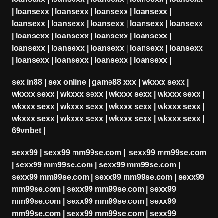
|
loansexx
|
loansexx
|
loansexx
|
loansexx
|
loansexx
|
loansexx
|
loansexx
|
loansexx
|
loansexx
|
loansexx
|
loansexx
|
loansexx
|
loansexx
|
loansexx
|
loansexx
|
loansexx
|
loansexx
|
loansexx
|
loansexx
|
loansexx
|
loansexx
|
loansexx
|
sex in88
|
sex online
|
game88 xxx
|
wkxxx sexx
|
wkxxx sexx
|
wkxxx sexx
|
wkxxx sexx
|
wkxxx sexx
|
wkxxx sexx
|
wkxxx sexx
|
wkxxx sexx
|
wkxxx sexx
|
wkxxx sexx
|
wkxxx sexx
|
wkxxx sexx
|
wkxxx sexx
|
69vnbet
|
sexx99
|
sexx99 mm99se.com
|
sexx99 mm99se.com
|
sexx99 mm99se.com
|
sexx99 mm99se.com
|
sexx99 mm99se.com
|
sexx99 mm99se.com
|
sexx99
mm99se.com
|
sexx99 mm99se.com
|
sexx99
mm99se.com
|
sexx99 mm99se.com
|
sexx99
mm99se.com
|
sexx99 mm99se.com
|
sexx99