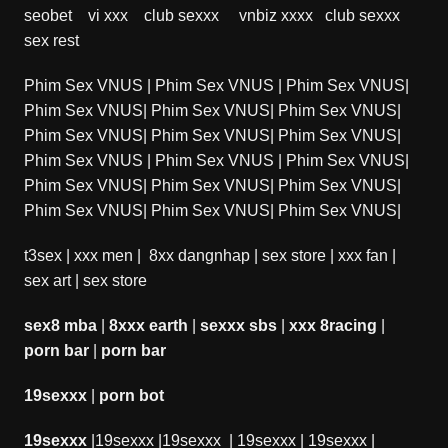
seobet
vi xxx
club sexxx
vnbiz xxxx
club sexxx
sex rest
Phim Sex VNUS
|
Phim Sex VNUS
|
Phim Sex VNUS
|
Phim Sex VNUS
|
Phim Sex VNUS
|
Phim Sex VNUS
|
Phim Sex VNUS
|
Phim Sex VNUS
|
Phim Sex VNUS
|
Phim Sex VNUS
|
Phim Sex VNUS
|
Phim Sex VNUS
|
Phim Sex VNUS
|
Phim Sex VNUS
|
Phim Sex VNUS
|
Phim Sex VNUS
|
Phim Sex VNUS
|
Phim Sex VNUS
|
t3sex
|
xxx men
|
8xx dangnhap
|
sex store
|
xxx fan
|
sex art
|
sex store
sex8 mba
|
8xxx earth
|
sexxx sbs
|
xxx 8racing
|
porn bar
|
porn bar
19sexxx
|
porn bot
19sexxx
|
19sexxx
|
19sexxx
|
19sexxx
|
19sexxx
|