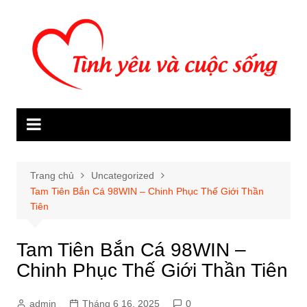
Chuyển
đến
phần
nội
dung
Trang chủ
Uncategorized
Tam Tiên Bắn Cá 98WIN – Chinh Phục Thế Giới Thần
Tiên
Tam Tiên Bắn Cá 98WIN –
Chinh Phục Thế Giới Thần Tiên
admin
Tháng 6 16, 2025
0