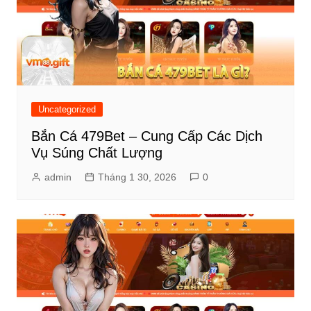
Uncategorized
Bắn Cá 479Bet – Cung Cấp Các Dịch
Vụ Súng Chất Lượng
admin
Tháng 1 30, 2026
0