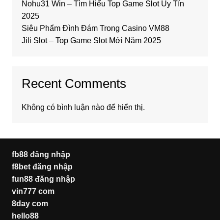
Nohu31 Win – Tìm Hiểu Top Game Slot Uy Tín
2025
Siêu Phẩm Đình Đám Trong Casino VM88
Jili Slot – Top Game Slot Mới Năm 2025
Recent Comments
Không có bình luận nào để hiển thị.
fb88 đăng nhập
f8bet đăng nhập
fun88 đăng nhập
vin777 com
8day com
hello88