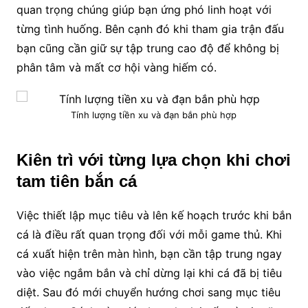
quan trọng chúng giúp bạn ứng phó linh hoạt với
từng tình huống. Bên cạnh đó khi tham gia trận đấu
bạn cũng cần giữ sự tập trung cao độ để không bị
phân tâm và mất cơ hội vàng hiếm có.
Tính lượng tiền xu và đạn bắn phù hợp
Kiên trì với từng lựa chọn khi chơi
tam tiên bắn cá
Việc thiết lập mục tiêu và lên kế hoạch trước khi bắn
cá là điều rất quan trọng đối với mỗi game thủ. Khi
cá xuất hiện trên màn hình, bạn cần tập trung ngay
vào việc ngắm bắn và chỉ dừng lại khi cá đã bị tiêu
diệt. Sau đó mới chuyển hướng chơi sang mục tiêu