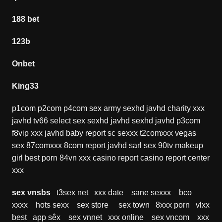
188 bet
123b
Onbet
King33
p1com
p2com
p4com
sex army
sexhd
javhd
charity xxx
javhd
tv66
select sex
sexhd
javhd
sexhd
javhd
p3com
f8vip xxx
javhd
baby report
sc sexxx
t2comxxx
vegas
sex
87comxxx
8com report
javhd
sarl sex
90tv
makeup
girl
best porn
84vn xxx
casino report
casino report
center
xxx
sex vnsbs
t3sex net
xxx date
sane sexxx
bco
xxxx
hots sexx
sex store
sex town
8xxx porn
vlxx
best
app sêx
sex vnnet
xxx online
sex vncom
xxx