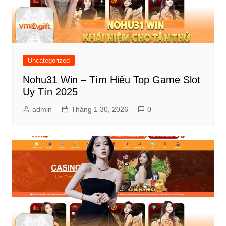
Uncategorized
Nohu31 Win – Tìm Hiểu Top Game Slot
Uy Tín 2025
admin
Tháng 1 30, 2026
0