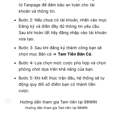
từ Fanpage để đảm bảo an toàn cho tài
khoản và thông tin.
Bước 2: Nếu chưa có tài khoản, nhấn vào mục
Đăng ký và điền đầy đủ thông tin yêu cầu.
Sau khi hoàn tất hãy đăng nhập vào tài khoản
vừa tạo.
Bước 3: Sau khi đăng ký thành công bạn sẽ
chọn mục Bắn cá =>
Tam Tiên Bắn Cá
.
Bước 4: Lựa chọn mức cược phù hợp và chọn
phòng chơi dựa trên khả năng của bạn.
Bước 5: Khi kết thúc trận đấu, hệ thống sẽ tự
động quy đổi số điểm bạn có thành tiền
cược.
Hướng dẫn tham gia Tam tiên tại 98WIN