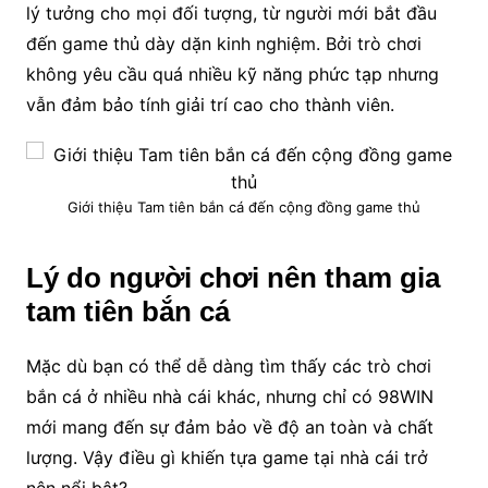
lý tưởng cho mọi đối tượng, từ người mới bắt đầu
đến game thủ dày dặn kinh nghiệm. Bởi trò chơi
không yêu cầu quá nhiều kỹ năng phức tạp nhưng
vẫn đảm bảo tính giải trí cao cho thành viên.
Giới thiệu Tam tiên bắn cá đến cộng đồng game thủ
Lý do người chơi nên tham gia
tam tiên bắn cá
Mặc dù bạn có thể dễ dàng tìm thấy các trò chơi
bắn cá ở nhiều nhà cái khác, nhưng chỉ có 98WIN
mới mang đến sự đảm bảo về độ an toàn và chất
lượng. Vậy điều gì khiến tựa game tại nhà cái trở
nên nổi bật?