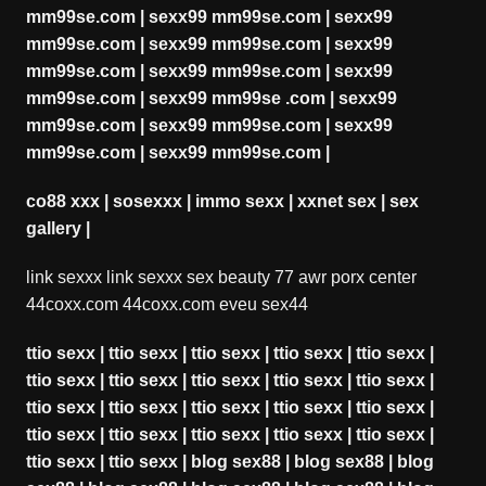
mm99se.com
|
sexx99 mm99se.com
|
sexx99
mm99se.com
|
sexx99 mm99se.com
|
sexx99
mm99se.com
|
sexx99 mm99se.com
|
sexx99
mm99se.com
|
sexx99 mm99se .com
|
sexx99
mm99se.com
|
sexx99 mm99se.com
|
sexx99
mm99se.com
|
sexx99 mm99se.com
|
co88 xxx
|
sosexxx
|
immo sexx
|
xxnet sex
|
sex
gallery
|
link sexxx
link sexxx
sex beauty
77 awr
porx center
44coxx.com
44coxx.com
eveu sex44
ttio sexx
|
ttio sexx
|
ttio sexx
|
ttio sexx
|
ttio sexx
|
ttio sexx
|
ttio sexx
|
ttio sexx
|
ttio sexx
|
ttio sexx
|
ttio sexx
|
ttio sexx
|
ttio sexx
|
ttio sexx
|
ttio sexx
|
ttio sexx
|
ttio sexx
|
ttio sexx
|
ttio sexx
|
ttio sexx
|
ttio sexx
|
ttio sexx
|
blog sex88
|
blog sex88
|
blog