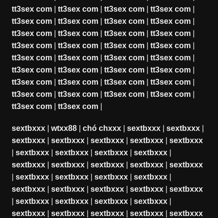
|
sextbxxx
|
sextbxxx
|
sextbxxx
|
sextbxxx
|
sextbxxx
|
sextbxxx
|
sextbxxx
|
sextbxxx
|
sextbxxx
|
sextbxxx
|
sextbxxx
|
sextbxxx
|
sextbxxx
|
sextbxxx
|
betxxx vin
|
betxxx vin
|
betxxx vin
|
betxxx vin
|
betxxx
vin
|
betxxx vin
|
betxxx vin
|
betxxx vin
|
betxxx vin
|
betxxx vin
|
betxxx vin
|
betxxx vin
|
betxxx vin
|
betxxx
vin
|
betxxx vin
|
betxxx vin
|
betxxx vin
|
betxxx vin
|
betxxx vin
|
betxxx vin
|
betxxx vin
|
betxxx vin
|
betxxx
vin
|
betxxx vin
|
betxxx vin
|
betxxx vin
|
betxxx vin
|
betxxx vin
|
betxxx vin
|
betxxx vin
|
betxxx vin
|
betxxx
vin
|
betxxx vin
|
betxxx vin
|
loansexx
|
loansexx
|
loansexx
|
loansexx
|
loansexx
|
loansexx
|
loansexx
|
loansexx
|
loansexx
|
loansexx
|
loansexx
|
loansexx
|
loansexx
|
loansexx
|
loansexx
|
loansexx
|
loansexx
|
loansexx
|