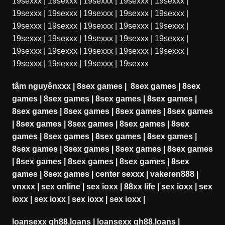
loansexx qh88.loans
|
loansexx qh88.loans
|
loansexx qh88.loans
|
loansexx qh88.loans
|
loansexx qh88.loans
|
loansexx qh88.loans
|
loansexx qh88.loans
|
loansexx qh88.loans
|
loansexx qh88.loans
|
loansexx qh88.loans
|
loansexx qh88.loans
|
loansexx qh88.loans
|
loansexx qh88.loans
|
loansexx qh88.loans
|
loansexx qh88.loans
|
loansexx qh88.loans
|
loansexx qh88.loans
|
loansexx qh88.loans
|
loansexx qh88.loans
|
loansexx qh88.loans
|
loansexx qh88.loans
|
loansexx qh88.loans
|
loansexx qh88.loans
|
loansexx qh88.loans
|
loansexx qh88.loans
|
loansexx qh88.loans
|
loansexx qh88.loans
|
loansexx qh88.loans
|
loansexx qh88.loans
|
loansexx qh88.loans
|
loansexx qh88.loans
|
fishing câu cá