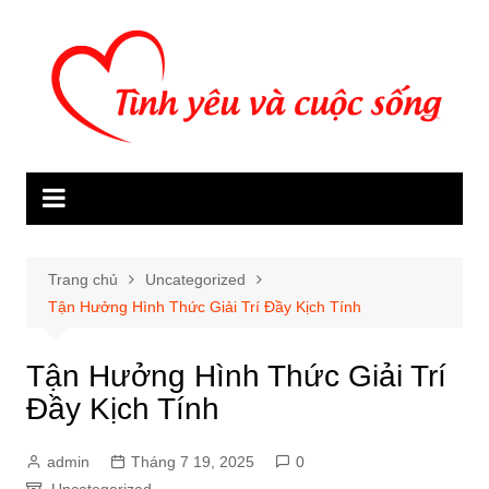
Chuyển
đến
phần
nội
dung
Trang chủ
Uncategorized
Tận Hưởng Hình Thức Giải Trí Đầy Kịch Tính
Tận Hưởng Hình Thức Giải Trí
Đầy Kịch Tính
admin
Tháng 7 19, 2025
0
Uncategorized