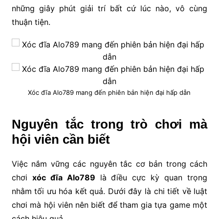
những giây phút giải trí bất cứ lúc nào, vô cùng
thuận tiện.
Xóc đĩa Alo789 mang đến phiên bản hiện đại hấp dẫn
Nguyên tắc trong trò chơi mà
hội viên cần biết
Việc nắm vững các nguyên tắc cơ bản trong cách
chơi
xóc đĩa Alo789
là điều cực kỳ quan trọng
nhằm tối ưu hóa kết quả. Dưới đây là chi tiết về luật
chơi mà hội viên nên biết để tham gia tựa game một
cách hiệu quả.