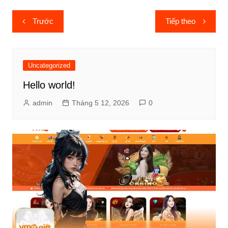
Uncategorized
Bắn Cá 479Bet – Cung Cấp Các Dịch
Vụ Súng Chất Lượng
admin
Tháng 1 30, 2026
0