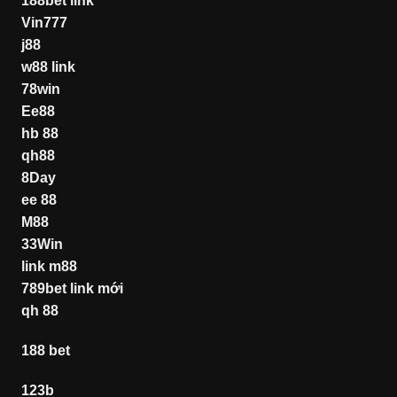
123b
Onbet
King33
p1com
p2com
p4com
sex army
sexhd
javhd
charity xxx
javhd
tv66
select sex
sexhd
javhd
sexhd
javhd
p3com
f8vip xxx
javhd
baby report
sc sexxx
t2comxxx
vegas
sex
87comxxx
8com report
javhd
sarl sex
90tv
makeup
girl
best porn
84vn xxx
casino report
casino report
center
xxx
sex vnsbs
t3sex net
xxx date
sane sexxx
bco
xxxx
hots sexx
sex store
sex town
8xxx porn
vlxx
best
app sêx
sex vnnet
xxx online
sex vncom
xxx
seobet
vi xxx
club sexxx
vnbiz xxxx
club sexxx
sex rest