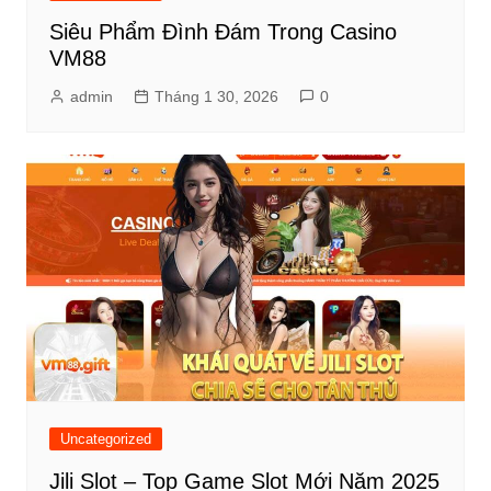
Uncategorized
Jili Slot – Top Game Slot Mới Năm 2025
admin
Tháng 1 30, 2026
0
Uncategorized
Hello world!
admin
Tháng 1 30, 2026
0
Để lại một bình luận
Email của bạn sẽ không được hiển thị công khai.
Các
trường bắt buộc được đánh dấu
*
Bình luận
*