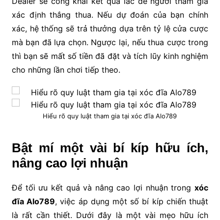
Dealer sẽ công khai kết quả lắc để người tham gia
xác định thắng thua. Nếu dự đoán của bạn chính
xác, hệ thống sẽ trả thưởng dựa trên tỷ lệ cửa cược
mà bạn đã lựa chọn. Ngược lại, nếu thua cược trong
thì bạn sẽ mất số tiền đã đặt và tích lũy kinh nghiệm
cho những lần chơi tiếp theo.
Hiểu rõ quy luật tham gia tại xóc đĩa Alo789
Bật mí một vài bí kíp hữu ích,
nâng cao lợi nhuận
Để tối ưu kết quả và nâng cao lợi nhuận trong
xóc
đĩa Alo789
, việc áp dụng một số bí kíp chiến thuật
là rất cần thiết. Dưới đây là một vài mẹo hữu ích