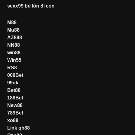
xo88
Link qh88
One88
12Bet
868VIp
EE88
Bsport
BJ88
sv388
daga88
UW88
W88
Jun88
Chó ăn cức
tt3sex com
|
tt3sex com
|
tt3sex com
|
tt3sex com
|
tt3sex com
|
tt3sex com
|
tt3sex com
|
tt3sex com
|
tt3sex com
|
tt3sex com
|
tt3sex com
|
tt3sex com
|