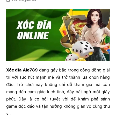
Xóc đĩa Alo789
đang gây bão trong cộng đồng giải
trí với sức hút mạnh mẽ và trở thành lựa chọn hàng
đầu. Trò chơi này không chỉ dễ tham gia mà còn
mang đến cảm giác kịch tính, đầy bất ngờ mỗi giây
phút. Đây là cơ hội tuyệt vời để khám phá sảnh
game độc đáo và tận hưởng không gian vô cùng thú
vị.