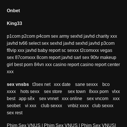
Phim Sex VNUS
|
Phim Sex VNUS
|
Phim Sex VNUS
|
Phim Sex VNUS
|
Phim Sex VNUS
|
Phim Sex VNUS
|
Phim Sex VNUS
|
Phim Sex VNUS
|
Phim Sex VNUS
|
Phim Sex VNUS
|
Phim Sex VNUS
|
Phim Sex VNUS
|
Phim Sex VNUS
|
Phim Sex VNUS
|
Phim Sex VNUS
|
Phim Sex VNUS
|
Phim Sex VNUS
|
Phim Sex VNUS
|
t3sex
|
xxx men
|
8xx dangnhap
|
sex store
|
xxx fan
|
sex art
|
sex store
sex8 mba
|
8xxx earth
|
sexxx sbs
|
xxx 8racing
|
porn bar
|
porn bar
19sexxx
|
porn bot
19sexxx
|
19sexxx
|
19sexxx
|
19sexxx
|
19sexxx
|
19sexxx
|
19sexxx
|
19sexxx
|
19sexxx
|
19sexxx
|