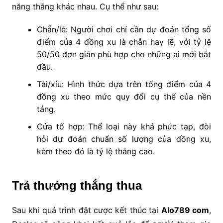
năng thắng khác nhau. Cụ thể như sau:
Chẵn/lẻ: Người chơi chỉ cần dự đoán tổng số
điểm của 4 đồng xu là chẵn hay lẽ, với tỷ lệ
50/50 đơn giản phù hợp cho những ai mới bắt
đầu.
Tài/xỉu: Hình thức dựa trên tổng điểm của 4
đồng xu theo mức quy đổi cụ thể của nền
tảng.
Cửa tổ hợp: Thể loại này khá phức tạp, đòi
hỏi dự đoán chuẩn số lượng của đồng xu,
kèm theo đó là tỷ lệ thắng cao.
Trả thưởng thắng thua
Sau khi quá trình đặt cược kết thúc tại
Alo789 com
,