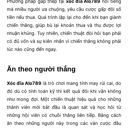
Phương pháp gấp thếp tại
xóc đĩa Alo789
nổi tiếng
mà nhiều người ưa chuộng, yêu cầu cược gấp đôi số
tiền nếu thua. Quá trình lặp lại cho đến khi bạn giành
chiến thắng, giúp bù lại khoản thua và thu được lợi
nhuận khủng. Tuy nhiên, chiến thuật đòi hỏi bạn phải
có đủ vốn và sự kiên nhẫn vì chiến thắng không phải
lúc nào cũng đến ngay.
Ăn theo người thắng
Xóc đĩa Alo789
là trò chơi mang tính may rủi cai, do
đó dù có tính toán kỹ thì kết quả đôi khi vẫn không
như mong đợi. Một chiến thuật hiệu quả cho những
thành viên mới bắt đầu là quan sát và học hỏi từ
những hội viên có chuỗi thắng liên tiếp. Bằng cách
ăn theo những người này trong các ván cược đầu