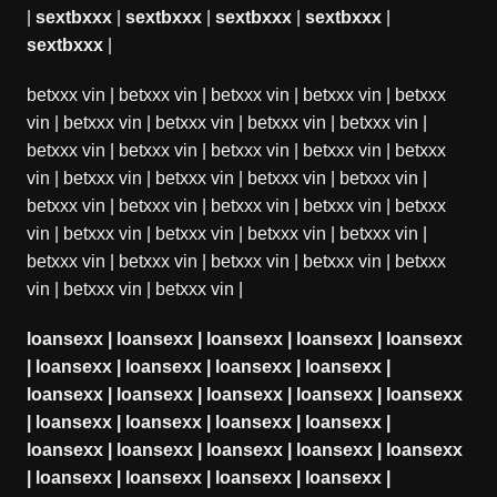
loansexx
|
loansexx
|
loansexx
|
loansexx
|
loansexx
|
loansexx
|
loansexx
|
loansexx
|
loansexx
|
loansexx
|
loansexx
|
loansexx
|
loansexx
|
loansexx
|
loansexx
|
loansexx
|
loansexx
|
loansexx
|
sex in88
|
sex online
|
game88 xxx
|
wkxxx sexx
|
wkxxx sexx
|
wkxxx sexx
|
wkxxx sexx
|
wkxxx sexx
|
wkxxx sexx
|
wkxxx sexx
|
wkxxx sexx
|
wkxxx sexx
|
wkxxx sexx
|
wkxxx sexx
|
wkxxx sexx
|
wkxxx sexx
|
69vnbet
|
sexx99
|
sexx99 mm99se.com
|
sexx99 mm99se.com
|
sexx99 mm99se.com
|
sexx99 mm99se.com
|
sexx99 mm99se.com
|
sexx99 mm99se.com
|
sexx99
mm99se.com
|
sexx99 mm99se.com
|
sexx99
mm99se.com
|
sexx99 mm99se.com
|
sexx99
mm99se.com
|
sexx99 mm99se.com
|
sexx99
mm99se.com
|
sexx99 mm99se.com
|
sexx99
mm99se.com
|
sexx99 mm99se.com
|
sexx99