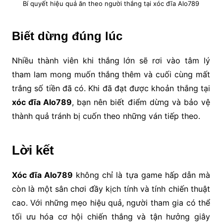
Lời kết
Xóc đĩa Alo789
không chỉ là tựa game hấp dẫn mà
còn là một sân chơi đầy kịch tính và tính chiến thuật
cao. Với những mẹo hiệu quả, người tham gia có thể
tối ưu hóa cơ hội chiến thắng và tận hưởng giây
phút đầy thú vị. Hãy luôn nhớ rằng, kiên nhẫn và biết
điểm dừng là yếu tố quan trọng để bảo vệ lợi nhuận
của bạn.
Xin chào, tôi là Trần Linh – CEO và người sáng lập
nhà cái alo789. Với hơn 10 năm kinh nghiệm trong
lĩnh vực công nghệ tài chính và giải trí trực tuyến,