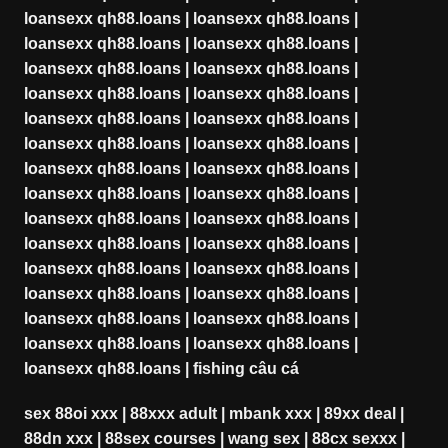
sex 88oi xxx
|
88xxx adult
|
mbank xxx
|
89xx deal
|
88dn xxx
|
88sex courses
|
wang sex
|
88cx sexxx
|
88com porn
|
88tt sexx
|
88sex church
|
88hi xxxx
|
88now qhsexxx
|
sex88
realty
tracking porn
|
adbet88
|
acs sexxx
|
on sexx88
|
betproxxx
|
trading sex88
|
trading sex88
|
trading sex88
|
trading sex88
|
trading sex88
|
trading sex88
|
trading sex88
|
trading sex88
|
trading
sex88
|
trading sex88
|
trading sex88
|
trading sex88
|
trading sex88
|
trading sex88
|
trading sex88
|
trading
sex88
|
trading sex88
|
trading sex88
|
trading sex88
|
trading sex88
|
trading sex88
|
trading sex88
|
vi sex88
|
sex88 vi
|
pro xxx
|
sex88 vip
|
ting88 xxx
|