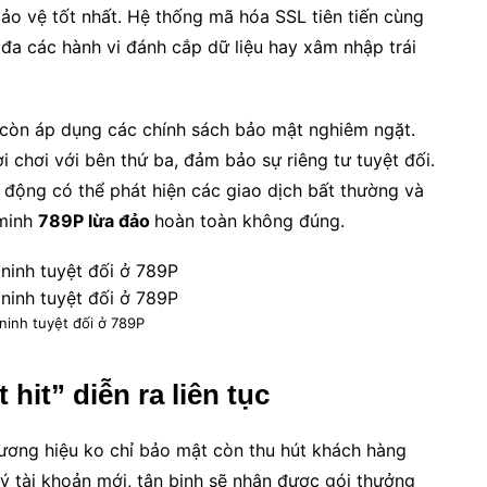
ảo vệ tốt nhất. Hệ thống mã hóa SSL tiên tiến cùng
 đa các hành vi đánh cắp dữ liệu hay xâm nhập trái
 còn áp dụng các chính sách bảo mật nghiêm ngặt.
i chơi với bên thứ ba, đảm bảo sự riêng tư tuyệt đối.
 động có thể phát hiện các giao dịch bất thường và
 minh
789P lừa đảo
hoàn toàn không đúng.
ninh tuyệt đối ở 789P
hit” diễn ra liên tục
hương hiệu ko chỉ bảo mật còn thu hút khách hàng
ký tài khoản mới, tân binh sẽ nhận được gói thưởng