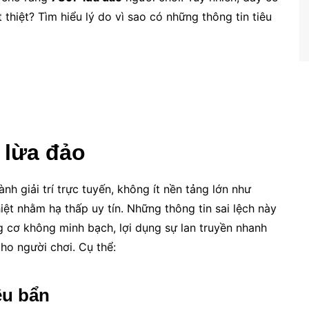
 thiệt? Tìm hiểu lý do vì sao có những thông tin tiêu
P lừa đảo
nh giải trí trực tuyến, không ít nền tảng lớn như
iệt nhằm hạ thấp uy tín. Những thông tin sai lệch này
 cơ không minh bạch, lợi dụng sự lan truyền nhanh
o người chơi. Cụ thể:
êu bẩn