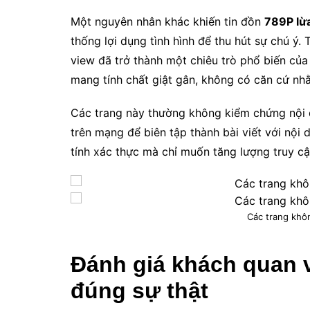
Một nguyên nhân khác khiến tin đồn
789P lừ
thống lợi dụng tình hình để thu hút sự chú ý. Tr
view đã trở thành một chiêu trò phổ biến của
mang tính chất giật gân, không có căn cứ nhằ
Các trang này thường không kiểm chứng nội 
trên mạng để biên tập thành bài viết với nội
tính xác thực mà chỉ muốn tăng lượng truy cậ
Các trang khô
Đánh giá khách quan 
đúng sự thật