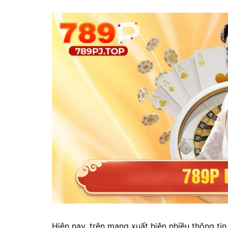
Hiện nay, trên mạng xuất hiện nhiều thông ti