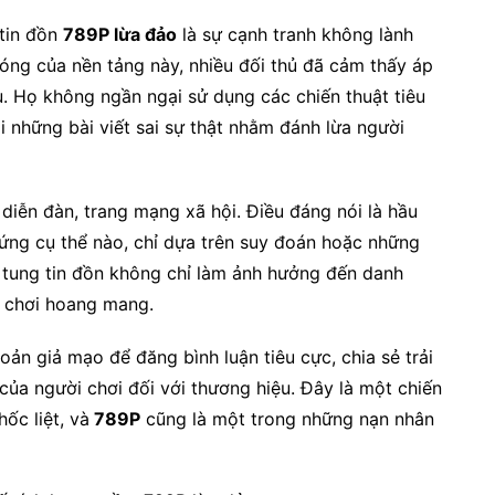
tin đồn
789P lừa đảo
là sự cạnh tranh không lành
óng của nền tảng này, nhiều đối thủ đã cảm thấy áp
ệu. Họ không ngần ngại sử dụng các chiến thuật tiêu
ải những bài viết sai sự thật nhằm đánh lừa người
 diễn đàn, trang mạng xã hội. Điều đáng nói là hầu
hứng cụ thể nào, chỉ dựa trên suy đoán hoặc những
 tung tin đồn không chỉ làm ảnh hưởng đến danh
i chơi hoang mang.
oản giả mạo để đăng bình luận tiêu cực, chia sẻ trải
ủa người chơi đối với thương hiệu. Đây là một chiến
ốc liệt, và
789P
cũng là một trong những nạn nhân