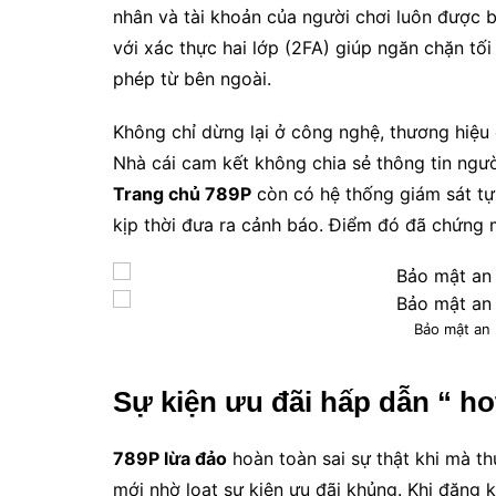
nhân và tài khoản của người chơi luôn được b
với xác thực hai lớp (2FA) giúp ngăn chặn tối
phép từ bên ngoài.
Không chỉ dừng lại ở công nghệ, thương hiệu
Nhà cái cam kết không chia sẻ thông tin ngườ
Trang chủ 789P
còn có hệ thống giám sát tự
kịp thời đưa ra cảnh báo. Điểm đó đã chứng
Bảo mật an 
Sự kiện ưu đãi hấp dẫn “ hot 
789P lừa đảo
hoàn toàn sai sự thật khi mà t
mới nhờ loạt sự kiện ưu đãi khủng. Khi đăng 