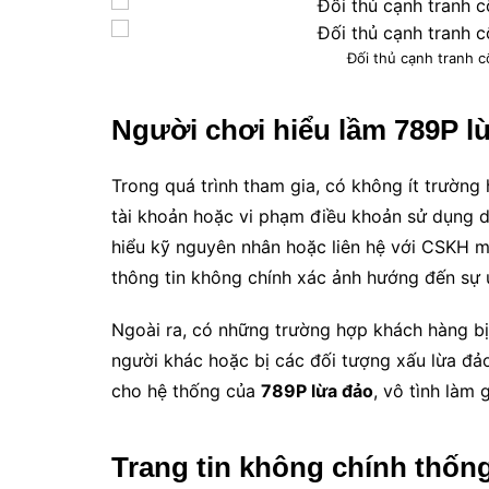
Đối thủ cạnh tranh c
Người chơi hiểu lầm
789P l
Trong quá trình tham gia, có không ít trường
tài khoản hoặc vi phạm điều khoản sử dụng dẫ
hiểu kỹ nguyên nhân hoặc liên hệ với CSKH m
thông tin không chính xác ảnh hướng đến sự u
Ngoài ra, có những trường hợp khách hàng bị 
người khác hoặc bị các đối tượng xấu lừa đảo. 
cho hệ thống của
789P lừa đảo
, vô tình làm
Trang tin không chính thống