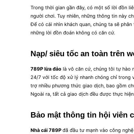
Trong thời gian gần đây, có một số lời đồn l
người chơi. Tuy nhiên, những thông tin này c
Để có cái nhìn khách quan, chúng ta sẽ phân t
những lời đồn đoán không có căn cứ.
Nạp/ siêu tốc an toàn trên 
789P lừa đảo
là vô căn cứ, chúng tôi tự hào
24/7 với tốc độ xử lý nhanh chóng chỉ trong 
trợ nhiều phương thức giao dịch, bao gồm chu
Ngoài ra, tất cả giao dịch đều được thực hiệ
Bảo mật thông tin hội viên
Nhà cái 789P
đã đầu tư mạnh vào công nghệ 