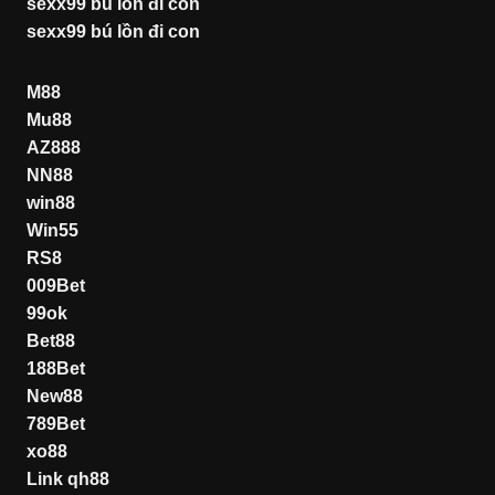
sexx99 bú lồn đi con
sexx99 bú lồn đi con
M88
Mu88
AZ888
NN88
win88
Win55
RS8
009Bet
99ok
Bet88
188Bet
New88
789Bet
xo88
Link qh88