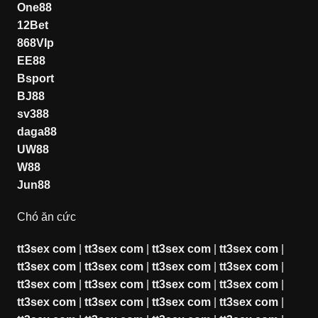
One88
12Bet
868VIp
EE88
Bsport
BJ88
sv388
daga88
UW88
W88
Jun88
Chó ăn cức
tt3sex com
|
tt3sex com
|
tt3sex com
|
tt3sex com
|
tt3sex com
|
tt3sex com
|
tt3sex com
|
tt3sex com
|
tt3sex com
|
tt3sex com
|
tt3sex com
|
tt3sex com
|
tt3sex com
|
tt3sex com
|
tt3sex com
|
tt3sex com
|