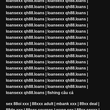
loansexx qh88.loans
|
loansexx qh88.loans
|
loansexx qh88.loans
|
loansexx qh88.loans
|
loansexx qh88.loans
|
loansexx qh88.loans
|
loansexx qh88.loans
|
loansexx qh88.loans
|
loansexx qh88.loans
|
loansexx qh88.loans
|
loansexx qh88.loans
|
loansexx qh88.loans
|
loansexx qh88.loans
|
loansexx qh88.loans
|
loansexx qh88.loans
|
loansexx qh88.loans
|
loansexx qh88.loans
|
loansexx qh88.loans
|
loansexx qh88.loans
|
loansexx qh88.loans
|
loansexx qh88.loans
|
loansexx qh88.loans
|
loansexx qh88.loans
|
loansexx qh88.loans
|
loansexx qh88.loans
|
loansexx qh88.loans
|
loansexx qh88.loans
|
loansexx qh88.loans
|
loansexx qh88.loans
|
loansexx qh88.loans
|
loansexx qh88.loans
|
fishing câu cá
sex 88oi xxx
|
88xxx adult
|
mbank xxx
|
89xx deal
|
88dn xxx
|
88sex courses
|
wang sex
|
88cx sexxx
|