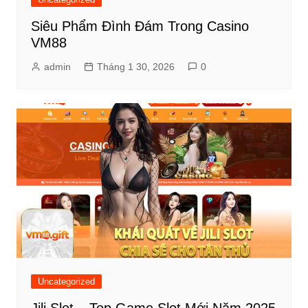
Siêu Phẩm Đình Đám Trong Casino
VM88
admin
Tháng 1 30, 2026
0
Uncategorized
Jili Slot – Top Game Slot Mới Năm 2025