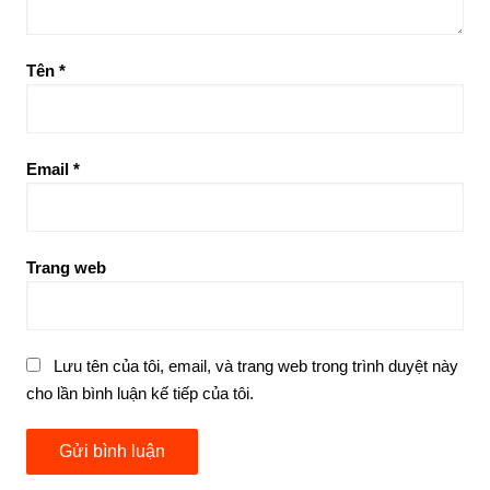
Tên
*
Email
*
Trang web
Lưu tên của tôi, email, và trang web trong trình duyệt này
cho lần bình luận kế tiếp của tôi.