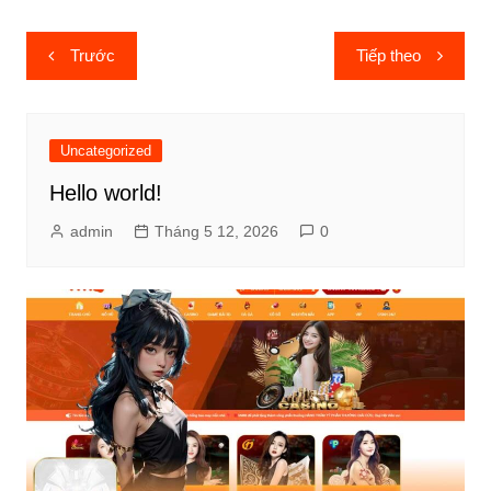
Điều
Trước
Tiếp theo
hướng
bài
viết
Uncategorized
Hello world!
admin
Tháng 5 12, 2026
0