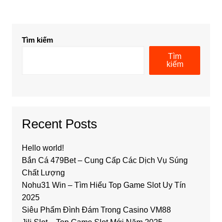
Tìm kiếm
Tìm
kiếm
Recent Posts
Hello world!
Bắn Cá 479Bet – Cung Cấp Các Dịch Vụ Súng
Chất Lượng
Nohu31 Win – Tìm Hiểu Top Game Slot Uy Tín
2025
Siêu Phẩm Đình Đám Trong Casino VM88