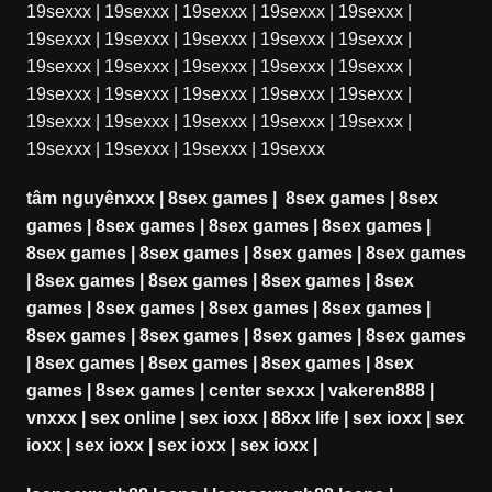
19sexxx
|
19sexxx
|
19sexxx
|
19sexxx
|
19sexxx
|
19sexxx
|
19sexxx
|
19sexxx
|
19sexxx
|
19sexxx
|
19sexxx
|
19sexxx
|
19sexxx
|
19sexxx
|
19sexxx
|
19sexxx
|
19sexxx
|
19sexxx
|
19sexxx
|
19sexxx
|
19sexxx
|
19sexxx
|
19sexxx
|
19sexxx
|
19sexxx
|
19sexxx
|
19sexxx
|
19sexxx
|
19sexxx
tâm nguyênxxx
|
8sex games
|
8sex games
|
8sex
games
|
8sex games
|
8sex games
|
8sex games
|
8sex games
|
8sex games
|
8sex games
|
8sex games
|
8sex games
|
8sex games
|
8sex games
|
8sex
games
|
8sex games
|
8sex games
|
8sex games
|
8sex games
|
8sex games
|
8sex games
|
8sex games
|
8sex games
|
8sex games
|
8sex games
|
8sex
games
|
8sex games
|
center sexxx
|
vakeren888
|
vnxxx
|
sex online
|
sex ioxx
|
88xx life
|
sex ioxx
|
sex
ioxx
|
sex ioxx
|
sex ioxx
|
sex ioxx
|