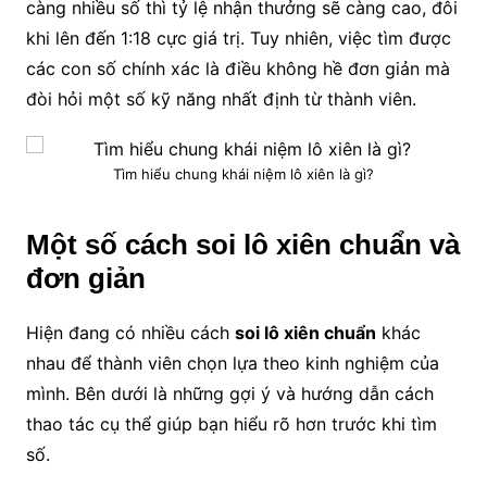
càng nhiều số thì tỷ lệ nhận thưởng sẽ càng cao, đôi
khi lên đến 1:18 cực giá trị. Tuy nhiên, việc tìm được
các con số chính xác là điều không hề đơn giản mà
đòi hỏi một số kỹ năng nhất định từ thành viên.
Tìm hiểu chung khái niệm lô xiên là gì?
Một số cách soi lô xiên chuẩn và
đơn giản
Hiện đang có nhiều cách
soi lô xiên chuẩn
khác
nhau để thành viên chọn lựa theo kinh nghiệm của
mình. Bên dưới là những gợi ý và hướng dẫn cách
thao tác cụ thể giúp bạn hiểu rõ hơn trước khi tìm
số.