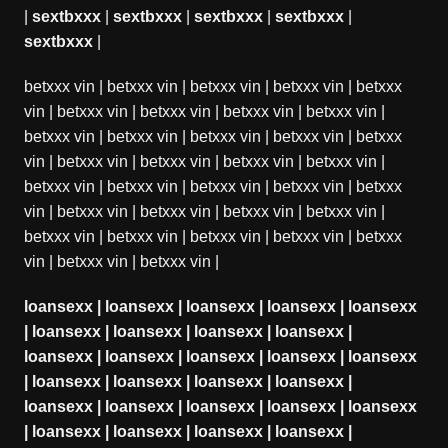
|
sextbxxx
|
sextbxxx
|
sextbxxx
|
sextbxxx
|
sextbxxx
|
betxxx vin
|
betxxx vin
|
betxxx vin
|
betxxx vin
|
betxxx
vin
|
betxxx vin
|
betxxx vin
|
betxxx vin
|
betxxx vin
|
betxxx vin
|
betxxx vin
|
betxxx vin
|
betxxx vin
|
betxxx
vin
|
betxxx vin
|
betxxx vin
|
betxxx vin
|
betxxx vin
|
betxxx vin
|
betxxx vin
|
betxxx vin
|
betxxx vin
|
betxxx
vin
|
betxxx vin
|
betxxx vin
|
betxxx vin
|
betxxx vin
|
betxxx vin
|
betxxx vin
|
betxxx vin
|
betxxx vin
|
betxxx
vin
|
betxxx vin
|
betxxx vin
|
loansexx
|
loansexx
|
loansexx
|
loansexx
|
loansexx
|
loansexx
|
loansexx
|
loansexx
|
loansexx
|
loansexx
|
loansexx
|
loansexx
|
loansexx
|
loansexx
|
loansexx
|
loansexx
|
loansexx
|
loansexx
|
loansexx
|
loansexx
|
loansexx
|
loansexx
|
loansexx
|
loansexx
|
loansexx
|
loansexx
|
loansexx
|