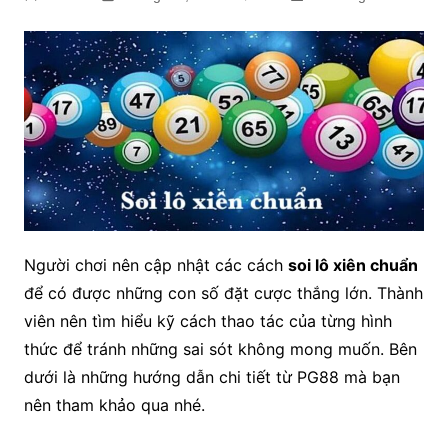
Người chơi nên cập nhật các cách
soi lô xiên chuẩn
để có được những con số đặt cược thắng lớn. Thành
viên nên tìm hiểu kỹ cách thao tác của từng hình
thức để tránh những sai sót không mong muốn. Bên
dưới là những hướng dẫn chi tiết từ PG88 mà bạn
nên tham khảo qua nhé.