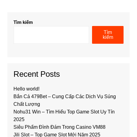
Tìm kiếm
Tìm
kiếm
Recent Posts
Hello world!
Bắn Cá 479Bet – Cung Cấp Các Dịch Vụ Súng
Chất Lượng
Nohu31 Win – Tìm Hiểu Top Game Slot Uy Tín
2025
Siêu Phẩm Đình Đám Trong Casino VM88
Jili Slot – Top Game Slot Mới Năm 2025