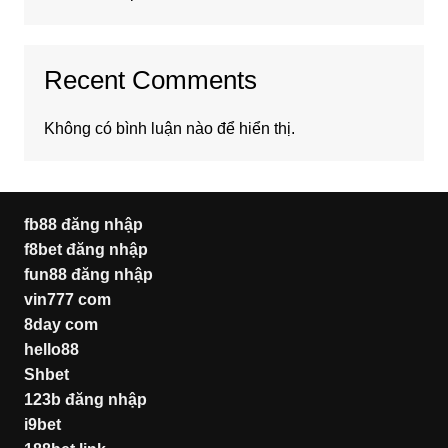
Recent Comments
Không có bình luận nào để hiển thị.
fb88 đăng nhập
f8bet đăng nhập
fun88 đăng nhập
vin777 com
8day com
hello88
Shbet
123b đăng nhập
i9bet