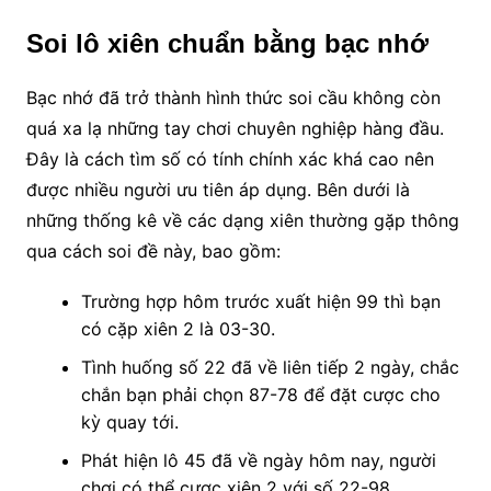
Soi lô xiên chuẩn bằng bạc nhớ
Bạc nhớ đã trở thành hình thức soi cầu không còn
quá xa lạ những tay chơi chuyên nghiệp hàng đầu.
Đây là cách tìm số có tính chính xác khá cao nên
được nhiều người ưu tiên áp dụng. Bên dưới là
những thống kê về các dạng xiên thường gặp thông
qua cách soi đề này, bao gồm:
Trường hợp hôm trước xuất hiện 99 thì bạn
có cặp xiên 2 là 03-30.
Tình huống số 22 đã về liên tiếp 2 ngày, chắc
chắn bạn phải chọn 87-78 để đặt cược cho
kỳ quay tới.
Phát hiện lô 45 đã về ngày hôm nay, người
chơi có thể cược xiên 2 với số 22-98.