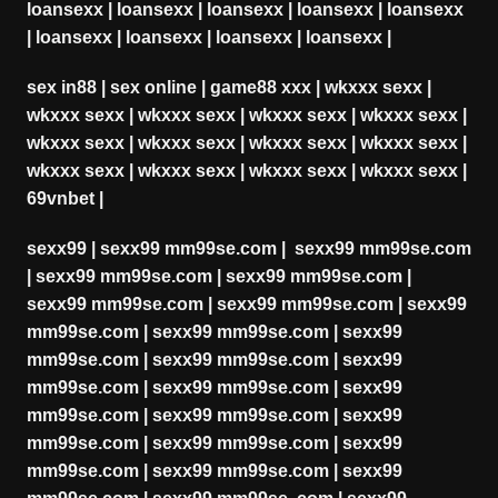
loansexx
|
loansexx
|
loansexx
|
loansexx
|
loansexx
|
loansexx
|
loansexx
|
loansexx
|
loansexx
|
sex in88
|
sex online
|
game88 xxx
|
wkxxx sexx
|
wkxxx sexx
|
wkxxx sexx
|
wkxxx sexx
|
wkxxx sexx
|
wkxxx sexx
|
wkxxx sexx
|
wkxxx sexx
|
wkxxx sexx
|
wkxxx sexx
|
wkxxx sexx
|
wkxxx sexx
|
wkxxx sexx
|
69vnbet
|
sexx99
|
sexx99 mm99se.com
|
sexx99 mm99se.com
|
sexx99 mm99se.com
|
sexx99 mm99se.com
|
sexx99 mm99se.com
|
sexx99 mm99se.com
|
sexx99
mm99se.com
|
sexx99 mm99se.com
|
sexx99
mm99se.com
|
sexx99 mm99se.com
|
sexx99
mm99se.com
|
sexx99 mm99se.com
|
sexx99
mm99se.com
|
sexx99 mm99se.com
|
sexx99
mm99se.com
|
sexx99 mm99se.com
|
sexx99
mm99se.com
|
sexx99 mm99se.com
|
sexx99