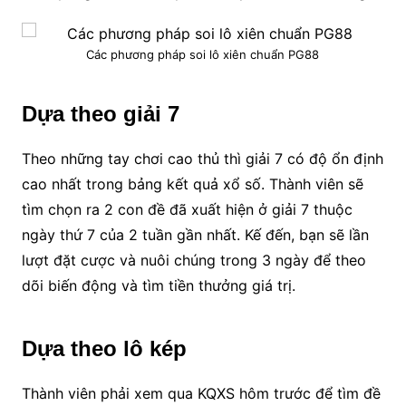
Các phương pháp soi lô xiên chuẩn PG88
Dựa theo giải 7
Theo những tay chơi cao thủ thì giải 7 có độ ổn định
cao nhất trong bảng kết quả xổ số. Thành viên sẽ
tìm chọn ra 2 con đề đã xuất hiện ở giải 7 thuộc
ngày thứ 7 của 2 tuần gần nhất. Kế đến, bạn sẽ lần
lượt đặt cược và nuôi chúng trong 3 ngày để theo
dõi biến động và tìm tiền thưởng giá trị.
Dựa theo lô kép
Thành viên phải xem qua KQXS hôm trước để tìm đề