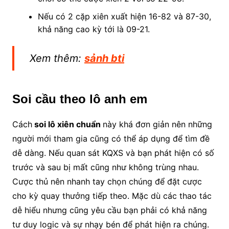
Nếu có 2 cặp xiên xuất hiện 16-82 và 87-30,
khả năng cao kỳ tới là 09-21.
Xem thêm:
sảnh bti
Soi cầu theo lô anh em
Cách
soi lô xiên chuẩn
này khá đơn giản nên những
người mới tham gia cũng có thể áp dụng để tìm đề
dễ dàng. Nếu quan sát KQXS và bạn phát hiện có số
trước và sau bị mất cũng như không trùng nhau.
Cược thủ nên nhanh tay chọn chúng để đặt cược
cho kỳ quay thưởng tiếp theo. Mặc dù các thao tác
dễ hiểu nhưng cũng yêu cầu bạn phải có khả năng
tư duy logic và sự nhạy bén để phát hiện ra chúng.