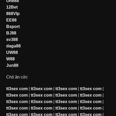
One88
12Bet
868VIp
EE88
Bsport
BJ88
sv388
daga88
UW88
W88
Jun88
Chó ăn cức
tt3sex com
|
tt3sex com
|
tt3sex com
|
tt3sex com
|
tt3sex com
|
tt3sex com
|
tt3sex com
|
tt3sex com
|
tt3sex com
|
tt3sex com
|
tt3sex com
|
tt3sex com
|
tt3sex com
|
tt3sex com
|
tt3sex com
|
tt3sex com
|
tt3sex com
|
tt3sex com
|
tt3sex com
|
tt3sex com
|