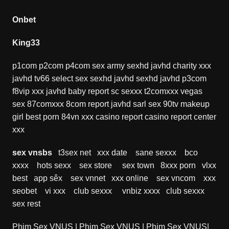
Onbet
King33
p1com
p2com
p4com
sex army
sexhd
javhd
charity xxx
javhd
tv66
select sex
sexhd
javhd
sexhd
javhd
p3com
f8vip xxx
javhd
baby report
sc sexxx
t2comxxx
vegas
sex
87comxxx
8com report
javhd
sarl sex
90tv
makeup
girl
best porn
84vn xxx
casino report
casino report
center
xxx
sex vnsbs
t3sex net
xxx date
sane sexxx
bco
xxxx
hots sexx
sex store
sex town
8xxx porn
vlxx
best
app sêx
sex vnnet
xxx online
sex vncom
xxx
seobet
vi xxx
club sexxx
vnbiz xxxx
club sexxx
sex rest
Phim Sex VNUS
|
Phim Sex VNUS
|
Phim Sex VNUS
|