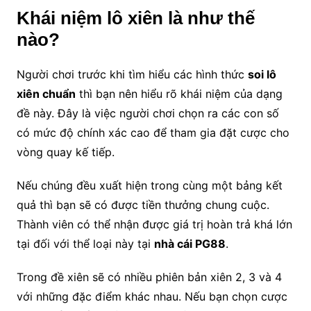
Khái niệm lô xiên là như thế
nào?
Người chơi trước khi tìm hiểu các hình thức
soi lô
xiên chuẩn
thì bạn nên hiểu rõ khái niệm của dạng
đề này. Đây là việc người chơi chọn ra các con số
có mức độ chính xác cao để tham gia đặt cược cho
vòng quay kế tiếp.
Nếu chúng đều xuất hiện trong cùng một bảng kết
quả thì bạn sẽ có được tiền thưởng chung cuộc.
Thành viên có thể nhận được giá trị hoàn trả khá lớn
tại đối với thể loại này tại
nhà cái PG88
.
Trong đề xiên sẽ có nhiều phiên bản xiên 2, 3 và 4
với những đặc điểm khác nhau. Nếu bạn chọn cược