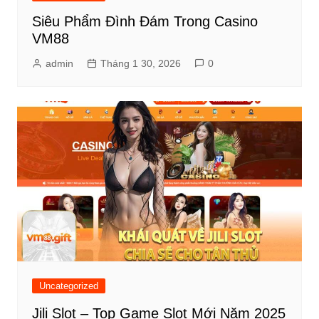
Siêu Phẩm Đình Đám Trong Casino
VM88
admin
Tháng 1 30, 2026
0
Uncategorized
Jili Slot – Top Game Slot Mới Năm 2025