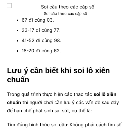
Soi cầu theo các cặp số
67 đi cùng 03.
23-17 đi cùng 77.
41-52 đi cùng 98.
18-20 đi cùng 62.
Lưu ý cần biết khi soi lô xiên
chuẩn
Trong quá trình thực hiện các thao tác
soi lô xiên
chuẩn
thì người chơi cần lưu ý các vấn đề sau đây
để hạn chế phát sinh sai sót, cụ thể là:
Tìm đúng hình thức soi cầu: Không phải cách tìm số