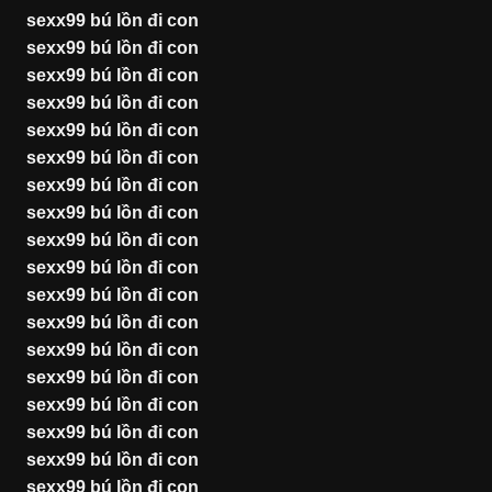
sexx99 bú lồn đi con
sexx99 bú lồn đi con
sexx99 bú lồn đi con
sexx99 bú lồn đi con
sexx99 bú lồn đi con
sexx99 bú lồn đi con
sexx99 bú lồn đi con
sexx99 bú lồn đi con
sexx99 bú lồn đi con
sexx99 bú lồn đi con
sexx99 bú lồn đi con
sexx99 bú lồn đi con
sexx99 bú lồn đi con
sexx99 bú lồn đi con
sexx99 bú lồn đi con
sexx99 bú lồn đi con
sexx99 bú lồn đi con
sexx99 bú lồn đi con