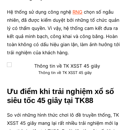
Hệ thống sử dụng công nghệ
RNG
chọn số ngẫu
nhiên, đã được kiểm duyệt bởi những tổ chức quản
lý có thẩm quyền. Vì vậy, hệ thống cam kết đưa ra
kết quả minh bạch, công khai và công bằng. Hoàn
toàn không có dấu hiệu gian lận, làm ảnh hưởng tới
trải nghiệm của khách hàng.
Thông tin về TK XSST 45 giây
Ưu điểm khi trải nghiệm xổ số
siêu tốc 45 giây tại TK88
So với những hình thức chơi lô đề truyền thống, TK
XSST 45 giây mang lại rất nhiều trải nghiệm mới lạ