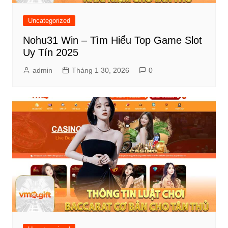
Uncategorized
Nohu31 Win – Tìm Hiểu Top Game Slot
Uy Tín 2025
admin
Tháng 1 30, 2026
0