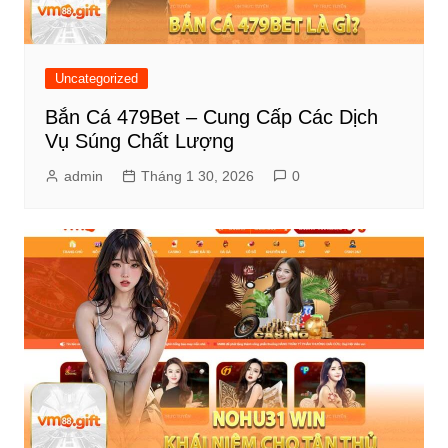
Uncategorized
Bắn Cá 479Bet – Cung Cấp Các Dịch
Vụ Súng Chất Lượng
admin
Tháng 1 30, 2026
0