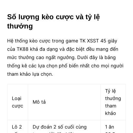
Số lượng kèo cược và tỷ lệ
thưởng
Hệ thống kèo cược trong game TK XSST 45 giây
của TK88 khá đa dạng và đặc biệt đều mang đến
mức thưởng cao ngất ngưởng. Dưới đây là bảng
thống kê các lựa chọn phổ biến nhất cho mọi người
tham khảo lựa chọn.
Tỷ lệ
Loại
thưởng
Mô tả
cược
tham
khảo
Lô 2
Dự đoán 2 số cuối cùng
1 ăn