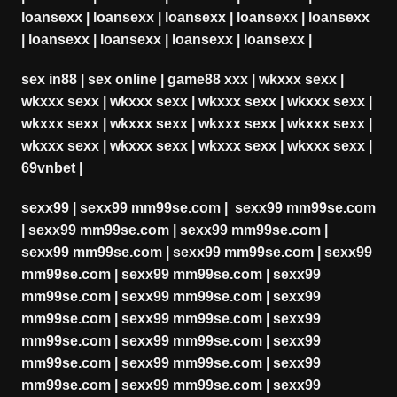
loansexx
|
loansexx
|
loansexx
|
loansexx
|
loansexx
|
loansexx
|
loansexx
|
loansexx
|
loansexx
|
sex in88
|
sex online
|
game88 xxx
|
wkxxx sexx
|
wkxxx sexx
|
wkxxx sexx
|
wkxxx sexx
|
wkxxx sexx
|
wkxxx sexx
|
wkxxx sexx
|
wkxxx sexx
|
wkxxx sexx
|
wkxxx sexx
|
wkxxx sexx
|
wkxxx sexx
|
wkxxx sexx
|
69vnbet
|
sexx99
|
sexx99 mm99se.com
|
sexx99 mm99se.com
|
sexx99 mm99se.com
|
sexx99 mm99se.com
|
sexx99 mm99se.com
|
sexx99 mm99se.com
|
sexx99
mm99se.com
|
sexx99 mm99se.com
|
sexx99
mm99se.com
|
sexx99 mm99se.com
|
sexx99
mm99se.com
|
sexx99 mm99se.com
|
sexx99
mm99se.com
|
sexx99 mm99se.com
|
sexx99
mm99se.com
|
sexx99 mm99se.com
|
sexx99
mm99se.com
|
sexx99 mm99se.com
|
sexx99