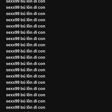
sexx99 bú lồn đi con
sexx99 bú lồn đi con
sexx99 bú lồn đi con
sexx99 bú lồn đi con
sexx99 bú lồn đi con
sexx99 bú lồn đi con
sexx99 bú lồn đi con
sexx99 bú lồn đi con
sexx99 bú lồn đi con
sexx99 bú lồn đi con
sexx99 bú lồn đi con
sexx99 bú lồn đi con
sexx99 bú lồn đi con
sexx99 bú lồn đi con
sexx99 bú lồn đi con
sexx99 bú lồn đi con
sexx99 bú lồn đi con
sexx99 bú lồn đi con