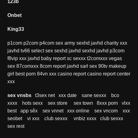
123b
Onbet
King33
p1com
p2com
p4com
sex army
sexhd
javhd
charity xxx
javhd
tv66
select sex
sexhd
javhd
sexhd
javhd
p3com
f8vip xxx
javhd
baby report
sc sexxx
t2comxxx
vegas
sex
87comxxx
8com report
javhd
sarl sex
90tv
makeup
girl
best porn
84vn xxx
casino report
casino report
center
xxx
sex vnsbs
t3sex net
xxx date
sane sexxx
bco
xxxx
hots sexx
sex store
sex town
8xxx porn
vlxx
best
app sêx
sex vnnet
xxx online
sex vncom
xxx
seobet
vi xxx
club sexxx
vnbiz xxxx
club sexxx
sex rest