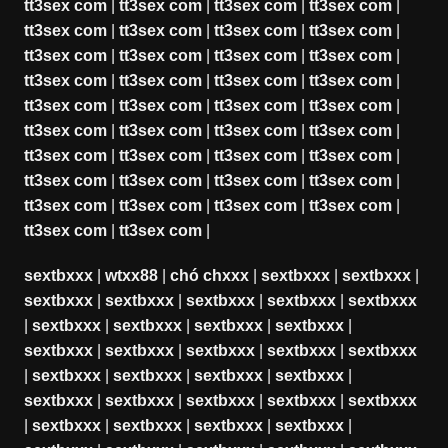
tt3sex com
|
tt3sex com
|
tt3sex com
|
tt3sex com
|
tt3sex com
|
tt3sex com
|
tt3sex com
|
tt3sex com
|
tt3sex com
|
tt3sex com
|
tt3sex com
|
tt3sex com
|
tt3sex com
|
tt3sex com
|
tt3sex com
|
tt3sex com
|
tt3sex com
|
tt3sex com
|
tt3sex com
|
tt3sex com
|
tt3sex com
|
tt3sex com
|
tt3sex com
|
tt3sex com
|
tt3sex com
|
tt3sex com
|
tt3sex com
|
tt3sex com
|
tt3sex com
|
tt3sex com
|
tt3sex com
|
tt3sex com
|
tt3sex com
|
tt3sex com
|
tt3sex com
|
tt3sex com
|
tt3sex com
|
tt3sex com
|
sextbxxx
|
wtxx88
|
chó chxxx
|
sextbxxx
|
sextbxxx
|
sextbxxx
|
sextbxxx
|
sextbxxx
|
sextbxxx
|
sextbxxx
|
sextbxxx
|
sextbxxx
|
sextbxxx
|
sextbxxx
|
sextbxxx
|
sextbxxx
|
sextbxxx
|
sextbxxx
|
sextbxxx
|
sextbxxx
|
sextbxxx
|
sextbxxx
|
sextbxxx
|
sextbxxx
|
sextbxxx
|
sextbxxx
|
sextbxxx
|
sextbxxx
|
sextbxxx
|
sextbxxx
|
sextbxxx
|
sextbxxx
|