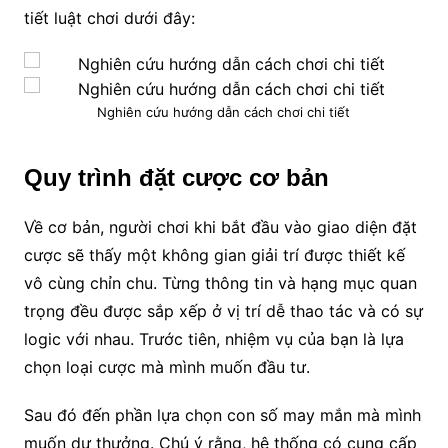
tiết luật chơi dưới đây:
Nghiên cứu hướng dẫn cách chơi chi tiết
Quy trình đặt cược cơ bản
Về cơ bản, người chơi khi bắt đầu vào giao diện đặt
cược sẽ thấy một không gian giải trí được thiết kế
vô cùng chỉn chu. Từng thông tin và hạng mục quan
trọng đều được sắp xếp ở vị trí dễ thao tác và có sự
logic với nhau. Trước tiên, nhiệm vụ của bạn là lựa
chọn loại cược mà mình muốn đầu tư.
Sau đó đến phần lựa chọn con số may mắn mà mình
muốn dự thưởng. Chú ý rằng, hệ thống có cung cấp