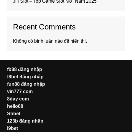
Jili Slot – Top Game Slot Mới Năm 2025
Recent Comments
Không có bình luận nào để hiển thị.
fb88 đăng nhập
f8bet đăng nhập
fun88 đăng nhập
vin777 com
8day com
hello88
Shbet
123b đăng nhập
i9bet