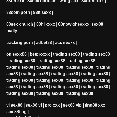
88dn xxx
|
88sex courses
|
wang sex
|
88cx sexxx
|
88com porn
|
88tt sexx
|
88sex church
|
88hi xxxx
|
88now qhsexxx
|
sex88
realty
tracking porn
|
adbet88
|
acs sexxx
|
on sexx88
|
betproxxx
|
trading sex88
|
trading sex88
|
trading sex88
|
trading sex88
|
trading sex88
|
trading sex88
|
trading sex88
|
trading sex88
|
trading
sex88
|
trading sex88
|
trading sex88
|
trading sex88
|
trading sex88
|
trading sex88
|
trading sex88
|
trading
sex88
|
trading sex88
|
trading sex88
|
trading sex88
|
trading sex88
|
trading sex88
|
trading sex88
|
vi sex88
|
sex88 vi
|
pro xxx
|
sex88 vip
|
ting88 xxx
|
sex 88ting
|