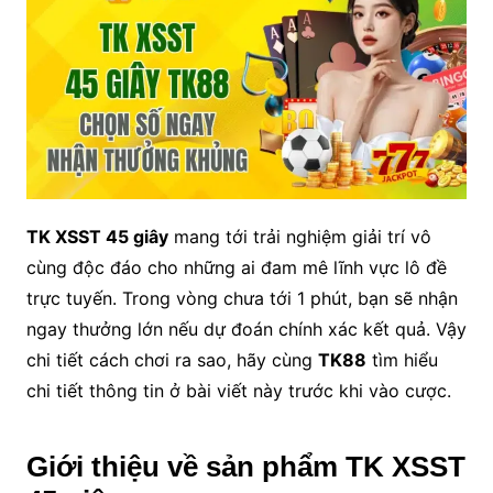
TK XSST 45 giây
mang tới trải nghiệm giải trí vô
cùng độc đáo cho những ai đam mê lĩnh vực lô đề
trực tuyến. Trong vòng chưa tới 1 phút, bạn sẽ nhận
ngay thưởng lớn nếu dự đoán chính xác kết quả. Vậy
chi tiết cách chơi ra sao, hãy cùng
TK88
tìm hiểu
chi tiết thông tin ở bài viết này trước khi vào cược.
Giới thiệu về sản phẩm TK XSST