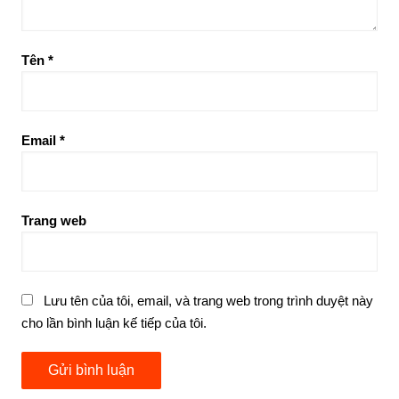
Tên
*
Email
*
Trang web
Lưu tên của tôi, email, và trang web trong trình duyệt này
cho lần bình luận kế tiếp của tôi.