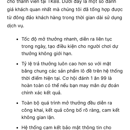
cho thành viên tại TK88. Dưới đây là một số đánh
giá khách quan nhất mà chúng tôi đã tổng hợp được
từ đông đảo khách hàng trong thời gian dài sử dụng
dịch vụ.
Tốc độ mở thưởng nhanh, diễn ra liên tục
trong ngày, tạo điều kiện cho người chơi dự
thưởng không giới hạn.
Tỷ lệ trả thưởng luôn cao hơn so với mặt
bằng chung các sản phẩm lô đề trên hệ thống
thời điểm hiện tại. Cơ hội đánh 1 ăn 99 là
hoàn toàn có thể nếu bạn may mắn dự đoán
chính xác kết quả.
Toàn bộ quá trình mở thưởng đều diễn ra
công khai, kết quả công bố rõ ràng, cam kết
không gian lận.
Hệ thống cam kết bảo mật thông tin cho