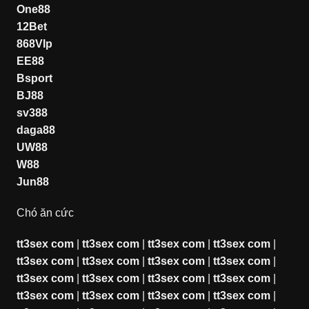
One88
12Bet
868VIp
EE88
Bsport
BJ88
sv388
daga88
UW88
W88
Jun88
Chó ăn cức
tt3sex com
|
tt3sex com
|
tt3sex com
|
tt3sex com
|
tt3sex com
|
tt3sex com
|
tt3sex com
|
tt3sex com
|
tt3sex com
|
tt3sex com
|
tt3sex com
|
tt3sex com
|
tt3sex com
|
tt3sex com
|
tt3sex com
|
tt3sex com
|