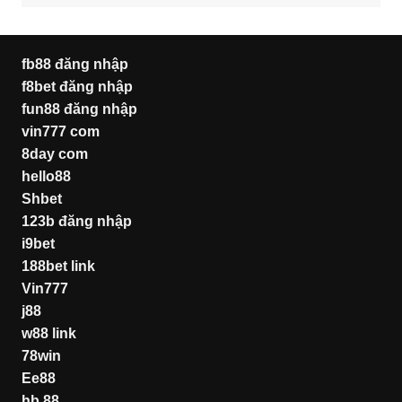
fb88 đăng nhập
f8bet đăng nhập
fun88 đăng nhập
vin777 com
8day com
hello88
Shbet
123b đăng nhập
i9bet
188bet link
Vin777
j88
w88 link
78win
Ee88
hb 88