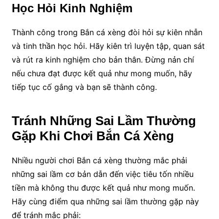
Học Hỏi Kinh Nghiệm
Thành công trong Bắn cá xèng đòi hỏi sự kiên nhẫn
và tinh thần học hỏi. Hãy kiên trì luyện tập, quan sát
và rút ra kinh nghiệm cho bản thân. Đừng nản chí
nếu chưa đạt được kết quả như mong muốn, hãy
tiếp tục cố gắng và bạn sẽ thành công.
Tránh Những Sai Lầm Thường
Gặp Khi Chơi Bắn Cá Xèng
Nhiều người chơi Bắn cá xèng thường mắc phải
những sai lầm cơ bản dẫn đến việc tiêu tốn nhiều
tiền mà không thu được kết quả như mong muốn.
Hãy cùng điểm qua những sai lầm thường gặp này
để tránh mắc phải: