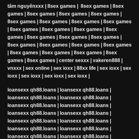
tâm nguyênxxx
|
8sex games
|
8sex games
|
8sex
games
|
8sex games
|
8sex games
|
8sex games
|
8sex games
|
8sex games
|
8sex games
|
8sex games
|
8sex games
|
8sex games
|
8sex games
|
8sex
games
|
8sex games
|
8sex games
|
8sex games
|
8sex games
|
8sex games
|
8sex games
|
8sex games
|
8sex games
|
8sex games
|
8sex games
|
8sex
games
|
8sex games
|
center sexxx
|
vakeren888
|
vnxxx
|
sex online
|
sex ioxx
|
88xx life
|
sex ioxx
|
sex
ioxx
|
sex ioxx
|
sex ioxx
|
sex ioxx
|
loansexx qh88.loans
|
loansexx qh88.loans
|
loansexx qh88.loans
|
loansexx qh88.loans
|
loansexx qh88.loans
|
loansexx qh88.loans
|
loansexx qh88.loans
|
loansexx qh88.loans
|
loansexx qh88.loans
|
loansexx qh88.loans
|
loansexx qh88.loans
|
loansexx qh88.loans
|
loansexx qh88.loans
|
loansexx qh88.loans
|