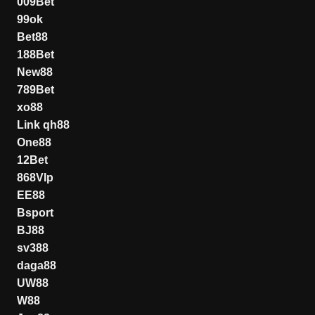
009Bet
99ok
Bet88
188Bet
New88
789Bet
xo88
Link qh88
One88
12Bet
868VIp
EE88
Bsport
BJ88
sv388
daga88
UW88
W88