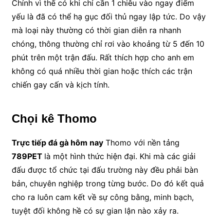
Chính vì thế có khi chỉ cần 1 chiêu vào ngay điểm
yếu là đã có thể hạ gục đối thủ ngay lập tức. Do vậy
mà loại này thường có thời gian diễn ra nhanh
chóng, thông thường chỉ rơi vào khoảng từ 5 đến 10
phút trên một trận đấu. Rất thích hợp cho anh em
không có quá nhiều thời gian hoặc thích các trận
chiến gay cấn và kịch tính.
Chọi kê Thomo
Trực tiếp đá gà hôm nay
Thomo với nền tảng
789PET
là một hình thức hiện đại. Khi mà các giải
đấu được tổ chức tại đấu trường này đều phải bàn
bản, chuyên nghiệp trong từng bước. Do đó kết quả
cho ra luôn cam kết về sự công bằng, minh bạch,
tuyệt đối không hề có sự gian lận nào xảy ra.