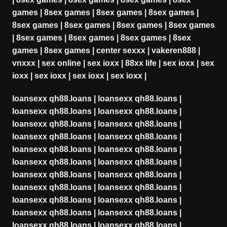
games
|
8sex games
|
8sex games
|
8sex games
|
8sex games
|
8sex games
|
8sex games
|
8sex games
|
8sex games
|
8sex games
|
8sex games
|
8sex
games
|
8sex games
|
center sexxx
|
vakeren888
|
vnxxx
|
sex online
|
sex ioxx
|
88xx life
|
sex ioxx
|
sex
ioxx
|
sex ioxx
|
sex ioxx
|
sex ioxx
|
loansexx qh88.loans
|
loansexx qh88.loans
|
loansexx qh88.loans
|
loansexx qh88.loans
|
loansexx qh88.loans
|
loansexx qh88.loans
|
loansexx qh88.loans
|
loansexx qh88.loans
|
loansexx qh88.loans
|
loansexx qh88.loans
|
loansexx qh88.loans
|
loansexx qh88.loans
|
loansexx qh88.loans
|
loansexx qh88.loans
|
loansexx qh88.loans
|
loansexx qh88.loans
|
loansexx qh88.loans
|
loansexx qh88.loans
|
loansexx qh88.loans
|
loansexx qh88.loans
|
loansexx qh88.loans
|
loansexx qh88.loans
|