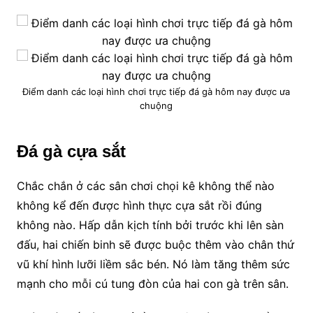
Điểm danh các loại hình chơi trực tiếp đá gà hôm nay được ưa
chuộng
Đá gà cựa sắt
Chắc chắn ở các sân chơi chọi kê không thể nào
không kể đến được hình thực cựa sắt rồi đúng
không nào. Hấp dẫn kịch tính bởi trước khi lên sàn
đấu, hai chiến binh sẽ được buộc thêm vào chân thứ
vũ khí hình lưỡi liềm sắc bén. Nó làm tăng thêm sức
mạnh cho mỗi cú tung đòn của hai con gà trên sân.