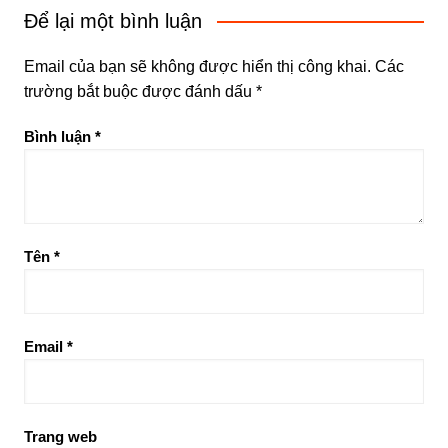
Để lại một bình luận
Email của bạn sẽ không được hiển thị công khai.
Các
trường bắt buộc được đánh dấu
*
Bình luận
*
Tên
*
Email
*
Trang web