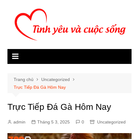
Chuyển
đến
phần
nội
dung
Trang chủ
Uncategorized
Trực Tiếp Đá Gà Hôm Nay
Trực Tiếp Đá Gà Hôm Nay
admin
Tháng 5 3, 2025
0
Uncategorized