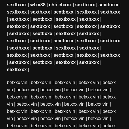
sextbxxx
|
wtxx88
|
chó chxxx
|
sextbxxx
|
sextbxxx
|
sextbxxx
|
sextbxxx
|
sextbxxx
|
sextbxxx
|
sextbxxx
|
sextbxxx
|
sextbxxx
|
sextbxxx
|
sextbxxx
|
sextbxxx
|
sextbxxx
|
sextbxxx
|
sextbxxx
|
sextbxxx
|
sextbxxx
|
sextbxxx
|
sextbxxx
|
sextbxxx
|
sextbxxx
|
sextbxxx
|
sextbxxx
|
sextbxxx
|
sextbxxx
|
sextbxxx
|
sextbxxx
|
sextbxxx
|
sextbxxx
|
sextbxxx
|
sextbxxx
|
sextbxxx
|
sextbxxx
|
sextbxxx
|
sextbxxx
|
sextbxxx
|
sextbxxx
|
sextbxxx
|
sextbxxx
|
betxxx vin
|
betxxx vin
|
betxxx vin
|
betxxx vin
|
betxxx
vin
|
betxxx vin
|
betxxx vin
|
betxxx vin
|
betxxx vin
|
betxxx vin
|
betxxx vin
|
betxxx vin
|
betxxx vin
|
betxxx
vin
|
betxxx vin
|
betxxx vin
|
betxxx vin
|
betxxx vin
|
betxxx vin
|
betxxx vin
|
betxxx vin
|
betxxx vin
|
betxxx
vin
|
betxxx vin
|
betxxx vin
|
betxxx vin
|
betxxx vin
|
betxxx vin
|
betxxx vin
|
betxxx vin
|
betxxx vin
|
betxxx