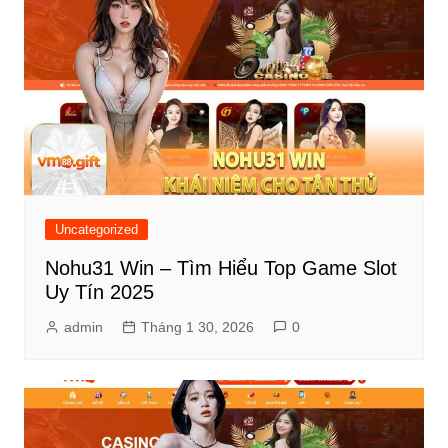
Uncategorized
Nohu31 Win – Tìm Hiểu Top Game Slot
Uy Tín 2025
admin
Tháng 1 30, 2026
0