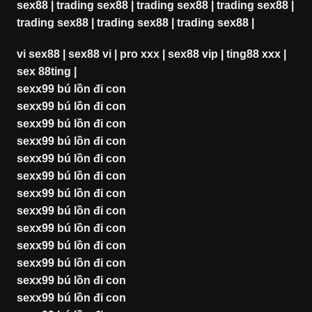
sex88
|
trading sex88
|
trading sex88
|
trading sex88
|
trading sex88
|
trading sex88
|
trading sex88
|
vi sex88
|
sex88 vi
|
pro xxx
|
sex88 vip
|
ting88 xxx
|
sex 88ting
|
sexx99 bú lồn đi con
sexx99 bú lồn đi con
sexx99 bú lồn đi con
sexx99 bú lồn đi con
sexx99 bú lồn đi con
sexx99 bú lồn đi con
sexx99 bú lồn đi con
sexx99 bú lồn đi con
sexx99 bú lồn đi con
sexx99 bú lồn đi con
sexx99 bú lồn đi con
sexx99 bú lồn đi con
sexx99 bú lồn đi con