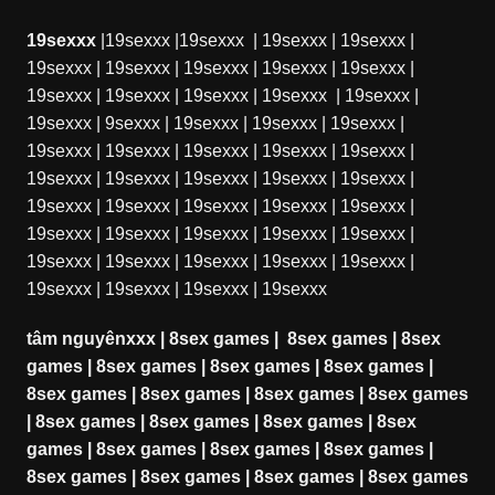
19sexxx
|
19sexxx
|
19sexxx
|
19sexxx
|
19sexxx
|
19sexxx
|
19sexxx
|
19sexxx
|
19sexxx
|
19sexxx
|
19sexxx
|
19sexxx
|
19sexxx
|
19sexxx
|
19sexxx
|
19sexxx
|
9sexxx
|
19sexxx
|
19sexxx
|
19sexxx
|
19sexxx
|
19sexxx
|
19sexxx
|
19sexxx
|
19sexxx
|
19sexxx
|
19sexxx
|
19sexxx
|
19sexxx
|
19sexxx
|
19sexxx
|
19sexxx
|
19sexxx
|
19sexxx
|
19sexxx
|
19sexxx
|
19sexxx
|
19sexxx
|
19sexxx
|
19sexxx
|
19sexxx
|
19sexxx
|
19sexxx
|
19sexxx
|
19sexxx
|
19sexxx
|
19sexxx
|
19sexxx
|
19sexxx
tâm nguyênxxx
|
8sex games
|
8sex games
|
8sex
games
|
8sex games
|
8sex games
|
8sex games
|
8sex games
|
8sex games
|
8sex games
|
8sex games
|
8sex games
|
8sex games
|
8sex games
|
8sex
games
|
8sex games
|
8sex games
|
8sex games
|
8sex games
|
8sex games
|
8sex games
|
8sex games