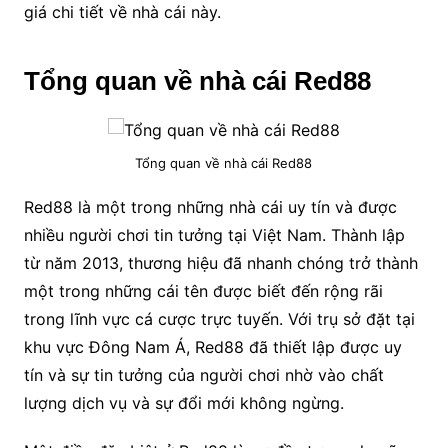
giá chi tiết về nhà cái này.
Tổng quan về nhà cái Red88
Tổng quan về nhà cái Red88
Red88 là một trong những nhà cái uy tín và được
nhiều người chơi tin tưởng tại Việt Nam. Thành lập
từ năm 2013, thương hiệu đã nhanh chóng trở thành
một trong những cái tên được biết đến rộng rãi
trong lĩnh vực cá cược trực tuyến. Với trụ sở đặt tại
khu vực Đông Nam Á, Red88 đã thiết lập được uy
tín và sự tin tưởng của người chơi nhờ vào chất
lượng dịch vụ và sự đổi mới không ngừng.