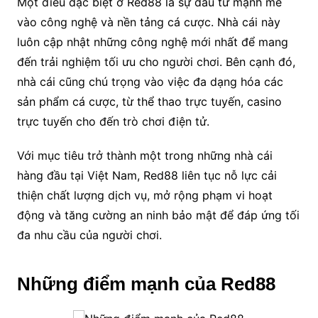
Một điều đặc biệt ở Red88 là sự đầu tư mạnh mẽ
vào công nghệ và nền tảng cá cược. Nhà cái này
luôn cập nhật những công nghệ mới nhất để mang
đến trải nghiệm tối ưu cho người chơi. Bên cạnh đó,
nhà cái cũng chú trọng vào việc đa dạng hóa các
sản phẩm cá cược, từ thể thao trực tuyến, casino
trực tuyến cho đến trò chơi điện tử.
Với mục tiêu trở thành một trong những nhà cái
hàng đầu tại Việt Nam, Red88 liên tục nỗ lực cải
thiện chất lượng dịch vụ, mở rộng phạm vi hoạt
động và tăng cường an ninh bảo mật để đáp ứng tối
đa nhu cầu của người chơi.
Những điểm mạnh của Red88