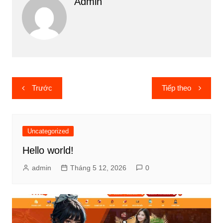
Admin
Điều
Trước
Tiếp theo
hướng
bài
viết
Uncategorized
Hello world!
admin
Tháng 5 12, 2026
0