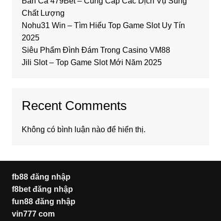
Bắn Cá 479Bet – Cung Cấp Các Dịch Vụ Súng
Chất Lượng
Nohu31 Win – Tìm Hiểu Top Game Slot Uy Tín
2025
Siêu Phẩm Đình Đám Trong Casino VM88
Jili Slot – Top Game Slot Mới Năm 2025
Recent Comments
Không có bình luận nào để hiển thị.
fb88 đăng nhập
f8bet đăng nhập
fun88 đăng nhập
vin777 com