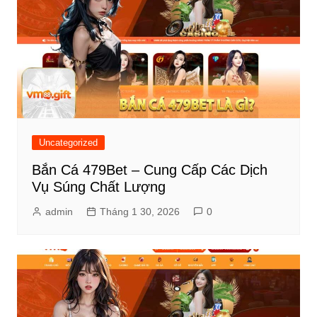
Uncategorized
Bắn Cá 479Bet – Cung Cấp Các Dịch
Vụ Súng Chất Lượng
admin
Tháng 1 30, 2026
0