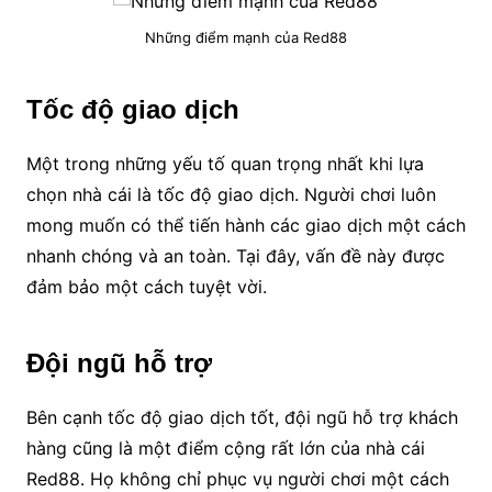
Những điểm mạnh của Red88
Tốc độ giao dịch
Một trong những yếu tố quan trọng nhất khi lựa
chọn nhà cái là tốc độ giao dịch. Người chơi luôn
mong muốn có thể tiến hành các giao dịch một cách
nhanh chóng và an toàn. Tại đây, vấn đề này được
đảm bảo một cách tuyệt vời.
Đội ngũ hỗ trợ
Bên cạnh tốc độ giao dịch tốt, đội ngũ hỗ trợ khách
hàng cũng là một điểm cộng rất lớn của nhà cái
Red88. Họ không chỉ phục vụ người chơi một cách