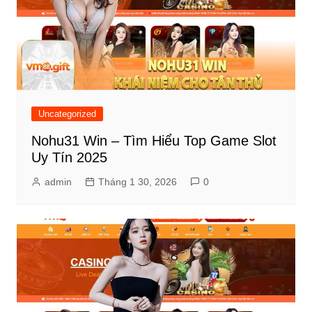
Uncategorized
Nohu31 Win – Tìm Hiểu Top Game Slot
Uy Tín 2025
admin
Tháng 1 30, 2026
0