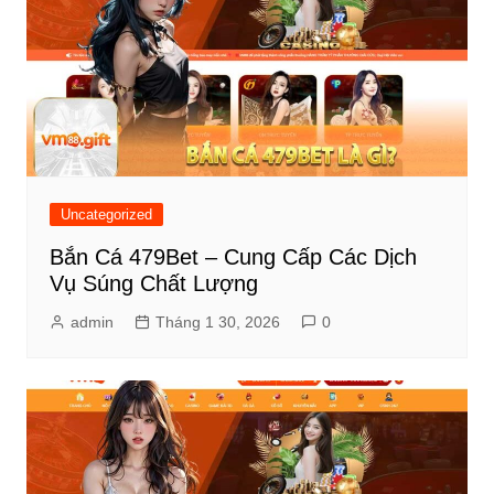
Uncategorized
Bắn Cá 479Bet – Cung Cấp Các Dịch
Vụ Súng Chất Lượng
admin
Tháng 1 30, 2026
0