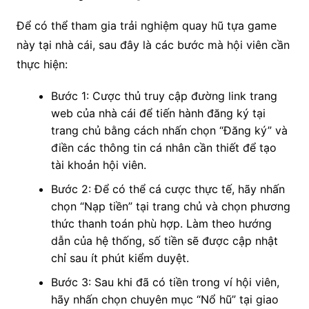
Để có thể tham gia trải nghiệm quay hũ tựa game
này tại nhà cái, sau đây là các bước mà hội viên cần
thực hiện:
Bước 1: Cược thủ truy cập đường link trang
web của nhà cái để tiến hành đăng ký tại
trang chủ bằng cách nhấn chọn “Đăng ký” và
điền các thông tin cá nhân cần thiết để tạo
tài khoản hội viên.
Bước 2: Để có thể cá cược thực tế, hãy nhấn
chọn “Nạp tiền” tại trang chủ và chọn phương
thức thanh toán phù hợp. Làm theo hướng
dẫn của hệ thống, số tiền sẽ được cập nhật
chỉ sau ít phút kiểm duyệt.
Bước 3: Sau khi đã có tiền trong ví hội viên,
hãy nhấn chọn chuyên mục “Nổ hũ” tại giao