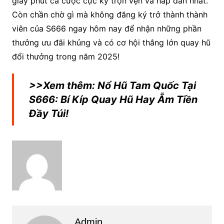
giây phút cá cược cực kỳ trọn vẹn và hấp dẫn nhất.
Còn chần chờ gì mà không đăng ký trở thành thành
viên của S666 ngay hôm nay để nhận những phần
thưởng ưu đãi khủng và có cơ hội thắng lớn quay hũ
đổi thưởng trong năm 2025!
>>Xem thêm: Nổ Hũ Tam Quốc Tại
S666: Bí Kíp Quay Hũ Hay Ẵm Tiền
Đầy Túi!
Admin