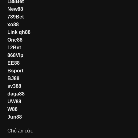
188Bet
New88
789Bet
xo88
Link qh88
One88
12Bet
868VIp
EE88
Bsport
BJ88
sv388
daga88
UW88
W88
Jun88
Chó ăn cức