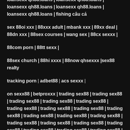
loansexx qh88.loans
|
loansexx qh88.loans
|
loansexx qh88.loans
|
fishing câu cá
sex 88oi xxx
|
88xxx adult
|
mbank xxx
|
89xx deal
|
88dn xxx
|
88sex courses
|
wang sex
|
88cx sexxx
|
88com porn
|
88tt sexx
|
88sex church
|
88hi xxxx
|
88now qhsexxx
|
sex88
realty
tracking porn
|
adbet88
|
acs sexxx
|
on sexx88
|
betproxxx
|
trading sex88
|
trading sex88
|
trading sex88
|
trading sex88
|
trading sex88
|
trading sex88
|
trading sex88
|
trading sex88
|
trading
sex88
|
trading sex88
|
trading sex88
|
trading sex88
|
trading sex88
|
trading sex88
|
trading sex88
|
trading