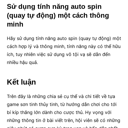
Sử dụng tính năng auto spin
(quay tự động) một cách thông
minh
Hãy sử dụng tính năng auto spin (quay tự động) một
cách hợp lý và thông minh, tính năng này có thể hữu
ích, tuy nhiên việc sử dụng vô tội vạ sẽ dẫn đến
nhiều hậu quả.
Kết luận
Trên đây là những chia sẻ cụ thể và chi tiết về tựa
game sơn tinh thủy tinh, từ hướng dẫn chơi cho tới
bí kíp thắng lớn dành cho cược thủ. Hy vọng với
những thông tin ở bài viết trên, hội viên sẽ có những