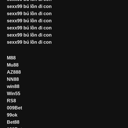
sexx99 bú lồn đi con
sexx99 bú lồn đi con
sexx99 bú lồn đi con
sexx99 bú lồn đi con
sexx99 bú lồn đi con
sexx99 bú lồn đi con
M88
Mu88
AZ888
NN88
win88
Win55
RS8
009Bet
99ok
Bet88