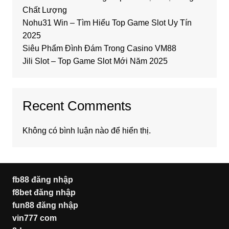
Chất Lượng
Nohu31 Win – Tìm Hiểu Top Game Slot Uy Tín
2025
Siêu Phẩm Đình Đám Trong Casino VM88
Jili Slot – Top Game Slot Mới Năm 2025
Recent Comments
Không có bình luận nào để hiển thị.
fb88 đăng nhập
f8bet đăng nhập
fun88 đăng nhập
vin777 com