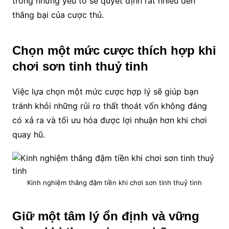
trong những yếu tố sẽ quyết định rất nhiều đến
thắng bại của cược thủ.
Chọn một mức cược thích hợp khi
chơi sơn tinh thuỷ tinh
Việc lựa chọn một mức cược hợp lý sẽ giúp bạn
tránh khỏi những rủi ro thất thoát vốn không đáng
có xả ra và tối ưu hóa được lợi nhuận hơn khi chơi
quay hũ.
Kinh nghiệm thắng đậm tiền khi chơi sơn tinh thuỷ tinh
Giữ một tâm lý ổn định và vững