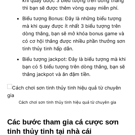
khi quay được 3 biểu tượng trên dòng thắng
thì bạn sẽ được thêm vòng quay miễn phí.
Biểu tượng Bonus: Đây là những biểu tượng
mà khi quay được ít nhất 3 biểu tượng trên
dòng thắng, bạn sẽ mở khóa bonus game và
có cơ hội thắng được nhiều phần thưởng sơn
tinh thủy tinh hấp dẫn.
Biểu tượng jackpot: Đây là biểu tượng mà khi
bạn có 5 biểu tượng trên dòng thắng, bạn sẽ
thắng jackpot và ăn đậm tiền.
Cách chơi sơn tinh thủy tinh hiệu quả từ chuyên gia
Các bước tham gia cá cược sơn
tinh thủy tinh tại nhà cái