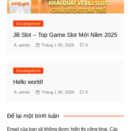
Uncategorized
Jili Slot – Top Game Slot Mới Năm 2025
admin
Tháng 1 30, 2026
0
Uncategorized
Hello world!
admin
Tháng 1 30, 2026
0
Để lại một bình luận
Email của bạn sẽ không được hiển thị công khai.
Các