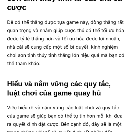
cược
Để có thể thắng được tựa game này, dòng thắng rất
quan trọng và nhằm giúp cược thủ có thể tối ưu hóa
được tỷ lệ thắng hơn và tối ưu hóa được lợi nhuận,
nhà cái sẽ cung cấp một số bí quyết, kinh nghiệm
chơi sơn tinh thủy tinh thắng lớn hiệu quả mà bạn có
thể tham khảo:
Hiểu và nắm vững các quy tắc,
luật chơi của game quay hũ
Việc hiểu rõ và nắm vững các luật chơi và quy tắc
của game sẽ giúp bạn có thể tự tin hơn mỗi khi đưa
ra quyết định đặt cược. Bên cạnh đó, đây sẽ là một