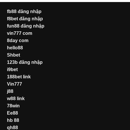
fb88 đăng nhập
f8bet đăng nhập
fun88 đăng nhập
vin777 com
8day com
hello88
Shbet
123b đăng nhập
i9bet
188bet link
Vin777
j88
w88 link
78win
Ee88
hb 88
qh88