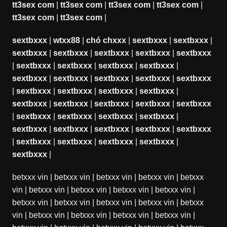
tt3sex com
|
tt3sex com
|
tt3sex com
|
tt3sex com
|
tt3sex com
|
tt3sex com
|
sextbxxx
|
wtxx88
|
chó chxxx
|
sextbxxx
|
sextbxxx
|
sextbxxx
|
sextbxxx
|
sextbxxx
|
sextbxxx
|
sextbxxx
|
sextbxxx
|
sextbxxx
|
sextbxxx
|
sextbxxx
|
sextbxxx
|
sextbxxx
|
sextbxxx
|
sextbxxx
|
sextbxxx
|
sextbxxx
|
sextbxxx
|
sextbxxx
|
sextbxxx
|
sextbxxx
|
sextbxxx
|
sextbxxx
|
sextbxxx
|
sextbxxx
|
sextbxxx
|
sextbxxx
|
sextbxxx
|
sextbxxx
|
sextbxxx
|
sextbxxx
|
sextbxxx
|
sextbxxx
|
sextbxxx
|
sextbxxx
|
sextbxxx
|
sextbxxx
|
sextbxxx
|
sextbxxx
|
betxxx vin
|
betxxx vin
|
betxxx vin
|
betxxx vin
|
betxxx
vin
|
betxxx vin
|
betxxx vin
|
betxxx vin
|
betxxx vin
|
betxxx vin
|
betxxx vin
|
betxxx vin
|
betxxx vin
|
betxxx
vin
|
betxxx vin
|
betxxx vin
|
betxxx vin
|
betxxx vin
|