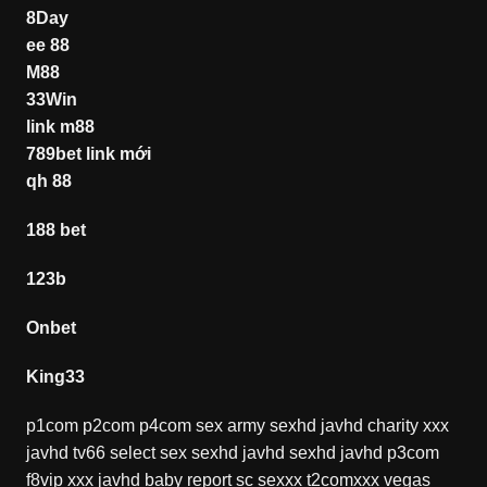
8Day
ee 88
M88
33Win
link m88
789bet link mới
qh 88
188 bet
123b
Onbet
King33
p1com
p2com
p4com
sex army
sexhd
javhd
charity xxx
javhd
tv66
select sex
sexhd
javhd
sexhd
javhd
p3com
f8vip xxx
javhd
baby report
sc sexxx
t2comxxx
vegas