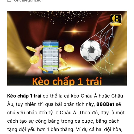
Kèo chấp 1 trái
có thể là cả kèo Châu Á hoặc Châu
Âu, tuy nhiên thì qua bài phân tích này,
888Bet
sẽ
chủ yếu nhắc đến tỷ lệ Châu Á. Theo đó, đây là một
cách tạo sự công bằng trong cá cược, bằng cách
tặng đội yếu hơn 1 bàn thắng. Ví dụ cả hai đội hòa,