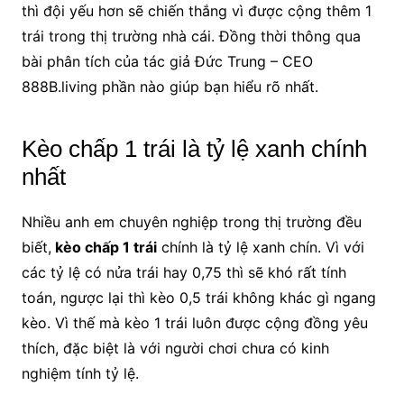
thì đội yếu hơn sẽ chiến thắng vì được cộng thêm 1
trái trong thị trường nhà cái. Đồng thời thông qua
bài phân tích của tác giả Đức Trung – CEO
888B.living phần nào giúp bạn hiểu rõ nhất.
Kèo chấp 1 trái là tỷ lệ xanh chính
nhất
Nhiều anh em chuyên nghiệp trong thị trường đều
biết,
kèo chấp 1 trái
chính là tỷ lệ xanh chín. Vì với
các tỷ lệ có nửa trái hay 0,75 thì sẽ khó rất tính
toán, ngược lại thì kèo 0,5 trái không khác gì ngang
kèo. Vì thế mà kèo 1 trái luôn được cộng đồng yêu
thích, đặc biệt là với người chơi chưa có kinh
nghiệm tính tỷ lệ.