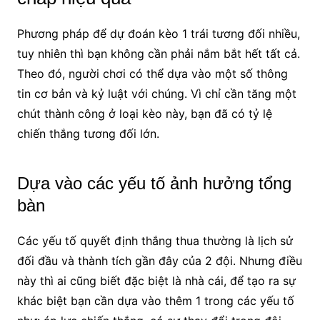
Phương pháp để dự đoán kèo 1 trái tương đối nhiều,
tuy nhiên thì bạn không cần phải nắm bắt hết tất cả.
Theo đó, người chơi có thể dựa vào một số thông
tin cơ bản và kỷ luật với chúng. Vì chỉ cần tăng một
chút thành công ở loại kèo này, bạn đã có tỷ lệ
chiến thắng tương đối lớn.
Dựa vào các yếu tố ảnh hưởng tổng
bàn
Các yếu tố quyết định thắng thua thường là lịch sử
đối đầu và thành tích gần đây của 2 đội. Nhưng điều
này thì ai cũng biết đặc biệt là nhà cái, để tạo ra sự
khác biệt bạn cần dựa vào thêm 1 trong các yếu tố