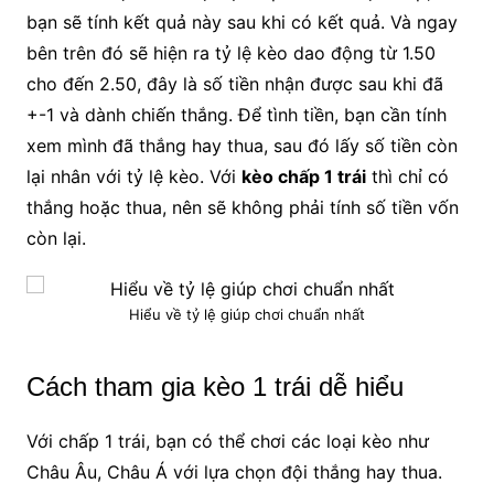
bạn sẽ tính kết quả này sau khi có kết quả. Và ngay
bên trên đó sẽ hiện ra tỷ lệ kèo dao động từ 1.50
cho đến 2.50, đây là số tiền nhận được sau khi đã
+-1 và dành chiến thắng. Để tình tiền, bạn cần tính
xem mình đã thắng hay thua, sau đó lấy số tiền còn
lại nhân với tỷ lệ kèo. Với
kèo chấp 1 trái
thì chỉ có
thắng hoặc thua, nên sẽ không phải tính số tiền vốn
còn lại.
Hiểu về tỷ lệ giúp chơi chuẩn nhất
Cách tham gia kèo 1 trái dễ hiểu
Với chấp 1 trái, bạn có thể chơi các loại kèo như
Châu Âu, Châu Á với lựa chọn đội thắng hay thua.