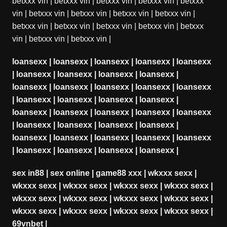
betxxx vin
|
betxxx vin
|
betxxx vin
|
betxxx vin
|
betxxx
vin
|
betxxx vin
|
betxxx vin
|
betxxx vin
|
betxxx vin
|
betxxx vin
|
betxxx vin
|
betxxx vin
|
betxxx vin
|
betxxx
vin
|
betxxx vin
|
betxxx vin
|
loansexx
|
loansexx
|
loansexx
|
loansexx
|
loansexx
|
loansexx
|
loansexx
|
loansexx
|
loansexx
|
loansexx
|
loansexx
|
loansexx
|
loansexx
|
loansexx
|
loansexx
|
loansexx
|
loansexx
|
loansexx
|
loansexx
|
loansexx
|
loansexx
|
loansexx
|
loansexx
|
loansexx
|
loansexx
|
loansexx
|
loansexx
|
loansexx
|
loansexx
|
loansexx
|
loansexx
|
loansexx
|
loansexx
|
loansexx
|
loansexx
|
loansexx
|
sex in88
|
sex online
|
game88 xxx
|
wkxxx sexx
|
wkxxx sexx
|
wkxxx sexx
|
wkxxx sexx
|
wkxxx sexx
|
wkxxx sexx
|
wkxxx sexx
|
wkxxx sexx
|
wkxxx sexx
|
wkxxx sexx
|
wkxxx sexx
|
wkxxx sexx
|
wkxxx sexx
|
69vnbet
|