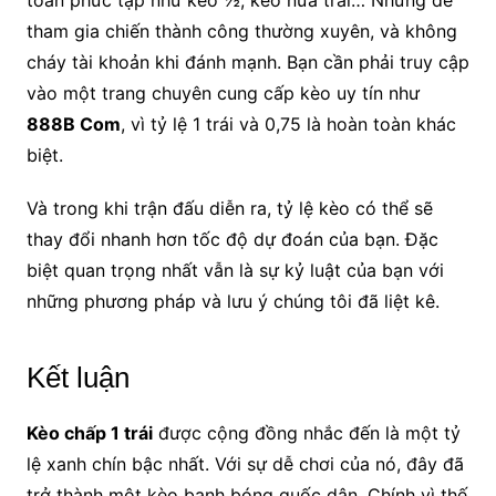
tham gia chiến thành công thường xuyên, và không
cháy tài khoản khi đánh mạnh. Bạn cần phải truy cập
vào một trang chuyên cung cấp kèo uy tín như
888B Com
, vì tỷ lệ 1 trái và 0,75 là hoàn toàn khác
biệt.
Và trong khi trận đấu diễn ra, tỷ lệ kèo có thể sẽ
thay đổi nhanh hơn tốc độ dự đoán của bạn. Đặc
biệt quan trọng nhất vẫn là sự kỷ luật của bạn với
những phương pháp và lưu ý chúng tôi đã liệt kê.
Kết luận
Kèo chấp 1 trái
được cộng đồng nhắc đến là một tỷ
lệ xanh chín bậc nhất. Với sự dễ chơi của nó, đây đã
trở thành một kèo banh bóng quốc dân. Chính vì thế