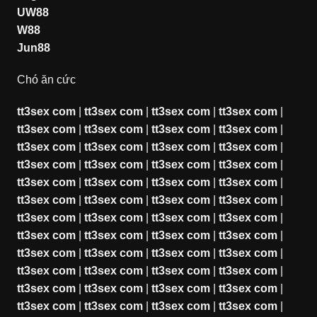
UW88
W88
Jun88
Chó ăn cức
tt3sex com
|
tt3sex com
|
tt3sex com
|
tt3sex com
|
tt3sex com
|
tt3sex com
|
tt3sex com
|
tt3sex com
|
tt3sex com
|
tt3sex com
|
tt3sex com
|
tt3sex com
|
tt3sex com
|
tt3sex com
|
tt3sex com
|
tt3sex com
|
tt3sex com
|
tt3sex com
|
tt3sex com
|
tt3sex com
|
tt3sex com
|
tt3sex com
|
tt3sex com
|
tt3sex com
|
tt3sex com
|
tt3sex com
|
tt3sex com
|
tt3sex com
|
tt3sex com
|
tt3sex com
|
tt3sex com
|
tt3sex com
|
tt3sex com
|
tt3sex com
|
tt3sex com
|
tt3sex com
|
tt3sex com
|
tt3sex com
|
tt3sex com
|
tt3sex com
|
tt3sex com
|
tt3sex com
|
tt3sex com
|
tt3sex com
|
tt3sex com
|
tt3sex com
|
tt3sex com
|
tt3sex com
|