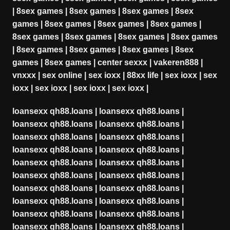
|
8sex games
|
8sex games
|
8sex games
|
8sex
games
|
8sex games
|
8sex games
|
8sex games
|
8sex games
|
8sex games
|
8sex games
|
8sex games
|
8sex games
|
8sex games
|
8sex games
|
8sex
games
|
8sex games
|
center sexxx
|
vakeren888
|
vnxxx
|
sex online
|
sex ioxx
|
88xx life
|
sex ioxx
|
sex
ioxx
|
sex ioxx
|
sex ioxx
|
sex ioxx
|
loansexx qh88.loans
|
loansexx qh88.loans
|
loansexx qh88.loans
|
loansexx qh88.loans
|
loansexx qh88.loans
|
loansexx qh88.loans
|
loansexx qh88.loans
|
loansexx qh88.loans
|
loansexx qh88.loans
|
loansexx qh88.loans
|
loansexx qh88.loans
|
loansexx qh88.loans
|
loansexx qh88.loans
|
loansexx qh88.loans
|
loansexx qh88.loans
|
loansexx qh88.loans
|
loansexx qh88.loans
|
loansexx qh88.loans
|
loansexx qh88.loans
|
loansexx qh88.loans
|