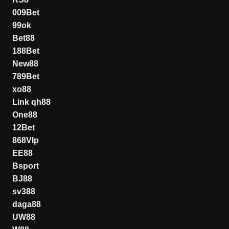
009Bet
99ok
Bet88
188Bet
New88
789Bet
xo88
Link qh88
One88
12Bet
868VIp
EE88
Bsport
BJ88
sv388
daga88
UW88