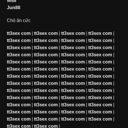
W88
Jun88
Chó ăn cức
tt3sex com
|
tt3sex com
|
tt3sex com
|
tt3sex com
|
tt3sex com
|
tt3sex com
|
tt3sex com
|
tt3sex com
|
tt3sex com
|
tt3sex com
|
tt3sex com
|
tt3sex com
|
tt3sex com
|
tt3sex com
|
tt3sex com
|
tt3sex com
|
tt3sex com
|
tt3sex com
|
tt3sex com
|
tt3sex com
|
tt3sex com
|
tt3sex com
|
tt3sex com
|
tt3sex com
|
tt3sex com
|
tt3sex com
|
tt3sex com
|
tt3sex com
|
tt3sex com
|
tt3sex com
|
tt3sex com
|
tt3sex com
|
tt3sex com
|
tt3sex com
|
tt3sex com
|
tt3sex com
|
tt3sex com
|
tt3sex com
|
tt3sex com
|
tt3sex com
|
tt3sex com
|
tt3sex com
|
tt3sex com
|
tt3sex com
|
tt3sex com
|
tt3sex com
|
tt3sex com
|
tt3sex com
|
tt3sex com
|
tt3sex com
|
tt3sex com
|
tt3sex com
|
tt3sex com
|
tt3sex com
|