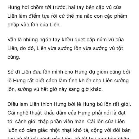
Hưng hơi chồm tới trước, hai tay bên cặp vú của
Liên làm điểm tựa rồi cứ thế mà nắc con cặc phầm
phập vào lồn của Liên.
Vẫn là những ngón tay khều quẹt cặp núm vú của
Liên, do đó, Liên vừa sướng lồn vừa sướng vú tột
cùng.
Sở dĩ Liên đưa lồn mình cho Hưng đụ giùm cũng bởi
lẽ Hưng rất biết cách làm tình khiến cho Liên sướng
lồn, sướng vú hết giờ này sang giờ khác.
Diều làm Liên thích Hưng bởi lẽ Hưng bú lồn rất giỏi.
Cái nghệ thuật khẩu dâm của Hưng phải nói là đạt
tới cảnh giới thập phần viên mãn. Cái lồn của Liên
luôn có cảm giác nhột nhạt khó tả, cộng với đôi bàn
tay cù lét cái nách của Liên, cù lét hai gan bàn chân