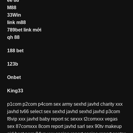
ee 88
M88
33Win
link m88
789bet link mới
qh 88
188 bet
123b
Onbet
King33
p1com
p2com
p4com
sex army
sexhd
javhd
charity xxx
javhd
tv66
select sex
sexhd
javhd
sexhd
javhd
p3com
f8vip xxx
javhd
baby report
sc sexxx
t2comxxx
vegas
sex
87comxxx
8com report
javhd
sarl sex
90tv
makeup