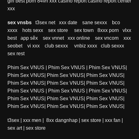
girl
best porn
84vn xxx
casino report
casino report
center
xxx
sex vnsbs
t3sex net
xxx date
sane sexxx
bco
xxxx
hots sexx
sex store
sex town
8xxx porn
vlxx
best
app sêx
sex vnnet
xxx online
sex vncom
xxx
seobet
vi xxx
club sexxx
vnbiz xxxx
club sexxx
sex rest
Phim Sex VNUS
|
Phim Sex VNUS
|
Phim Sex VNUS
|
Phim Sex VNUS
|
Phim Sex VNUS
|
Phim Sex VNUS
|
Phim Sex VNUS
|
Phim Sex VNUS
|
Phim Sex VNUS
|
Phim Sex VNUS
|
Phim Sex VNUS
|
Phim Sex VNUS
|
Phim Sex VNUS
|
Phim Sex VNUS
|
Phim Sex VNUS
|
Phim Sex VNUS
|
Phim Sex VNUS
|
Phim Sex VNUS
|
t3sex
|
xxx men
|
8xx dangnhap
|
sex store
|
xxx fan
|
sex art
|
sex store