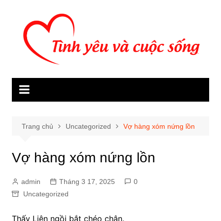
Chuyển
đến
phần
nội
dung
Trang chủ
Uncategorized
Vợ hàng xóm nứng lồn
Vợ hàng xóm nứng lồn
admin
Tháng 3 17, 2025
0
Uncategorized
Thấy Liên ngồi bắt chéo chân.