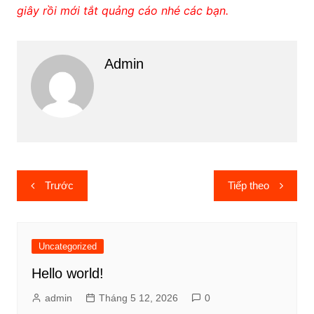
giây rồi mới tắt quảng cáo nhé các bạn.
Admin
Điều
Trước
Tiếp theo
hướng
bài
viết
Uncategorized
Hello world!
admin
Tháng 5 12, 2026
0