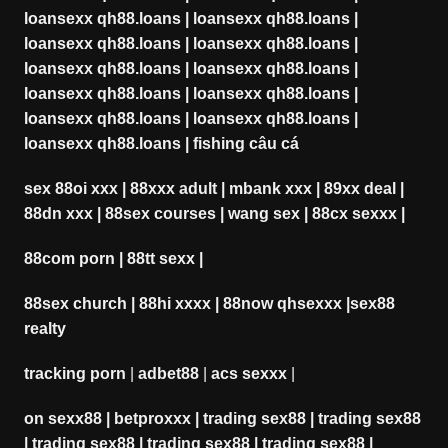
loansexx qh88.loans
|
loansexx qh88.loans
|
loansexx qh88.loans
|
loansexx qh88.loans
|
loansexx qh88.loans
|
loansexx qh88.loans
|
loansexx qh88.loans
|
loansexx qh88.loans
|
loansexx qh88.loans
|
loansexx qh88.loans
|
loansexx qh88.loans
|
fishing câu cá
sex 88oi xxx
|
88xxx adult
|
mbank xxx
|
89xx deal
|
88dn xxx
|
88sex courses
|
wang sex
|
88cx sexxx
|
88com porn
|
88tt sexx
|
88sex church
|
88hi xxxx
|
88now qhsexxx
|
sex88
realty
tracking porn
|
adbet88
|
acs sexxx
|
on sexx88
|
betproxxx
|
trading sex88
|
trading sex88
|
trading sex88
|
trading sex88
|
trading sex88
|