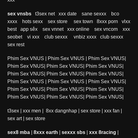
sex vnsbs
t3sex net
xxx date
sane sexxx
bco
xxxx
hots sexx
sex store
sex town
8xxx porn
vlxx
best
app sêx
sex vnnet
xxx online
sex vncom
xxx
seobet
vi xxx
club sexxx
vnbiz xxxx
club sexxx
sex rest
Phim Sex VNUS
|
Phim Sex VNUS
|
Phim Sex VNUS
|
Phim Sex VNUS
|
Phim Sex VNUS
|
Phim Sex VNUS
|
Phim Sex VNUS
|
Phim Sex VNUS
|
Phim Sex VNUS
|
Phim Sex VNUS
|
Phim Sex VNUS
|
Phim Sex VNUS
|
Phim Sex VNUS
|
Phim Sex VNUS
|
Phim Sex VNUS
|
Phim Sex VNUS
|
Phim Sex VNUS
|
Phim Sex VNUS
|
t3sex
|
xxx men
|
8xx dangnhap
|
sex store
|
xxx fan
|
sex art
|
sex store
sex8 mba
|
8xxx earth
|
sexxx sbs
|
xxx 8racing
|