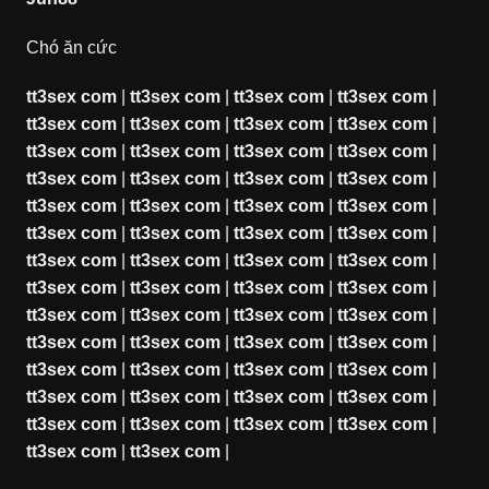
Chó ăn cức
tt3sex com
|
tt3sex com
|
tt3sex com
|
tt3sex com
|
tt3sex com
|
tt3sex com
|
tt3sex com
|
tt3sex com
|
tt3sex com
|
tt3sex com
|
tt3sex com
|
tt3sex com
|
tt3sex com
|
tt3sex com
|
tt3sex com
|
tt3sex com
|
tt3sex com
|
tt3sex com
|
tt3sex com
|
tt3sex com
|
tt3sex com
|
tt3sex com
|
tt3sex com
|
tt3sex com
|
tt3sex com
|
tt3sex com
|
tt3sex com
|
tt3sex com
|
tt3sex com
|
tt3sex com
|
tt3sex com
|
tt3sex com
|
tt3sex com
|
tt3sex com
|
tt3sex com
|
tt3sex com
|
tt3sex com
|
tt3sex com
|
tt3sex com
|
tt3sex com
|
tt3sex com
|
tt3sex com
|
tt3sex com
|
tt3sex com
|
tt3sex com
|
tt3sex com
|
tt3sex com
|
tt3sex com
|
tt3sex com
|
tt3sex com
|
tt3sex com
|
tt3sex com
|
tt3sex com
|
tt3sex com
|