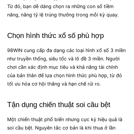
Từ đó, bạn dễ dàng chọn ra những con số tiềm
năng, nâng tỷ lệ trúng thưởng trong mỗi kỳ quay.
Chọn hình thức xổ số phù hợp
98WIN cung cấp đa dạng các loại hình xổ số 3 miền
như truyền thống, siêu tốc và lô đề 3 miền. Người
chơi cần xác định mục tiêu và khả năng tài chính
của bản thân để lựa chọn hình thức phù hợp, từ đó
tối ưu hóa cơ hội thắng và hạn chế rủi ro.
Tận dụng chiến thuật soi cầu bệt
Một chiến thuật phổ biến nhưng cực kỳ hiệu quả là
soi cầu bệt. Nguyên tắc cơ bản là khi thua ở lần