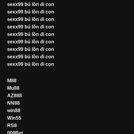
sexx99 bú lồn đi con
sexx99 bú lồn đi con
sexx99 bú lồn đi con
sexx99 bú lồn đi con
sexx99 bú lồn đi con
sexx99 bú lồn đi con
sexx99 bú lồn đi con
sexx99 bú lồn đi con
sexx99 bú lồn đi con
M88
Mu88
AZ888
NN88
win88
Win55
RS8
009Bet