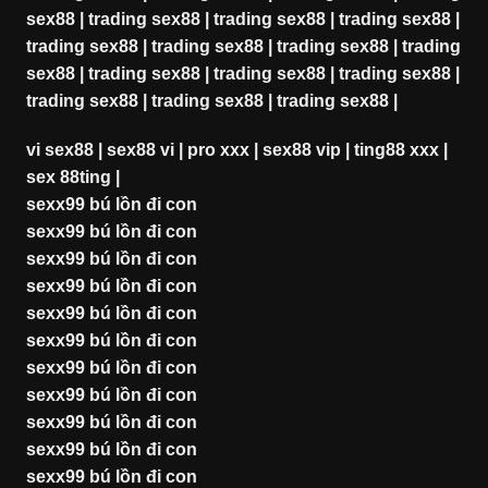
sex88
|
trading sex88
|
trading sex88
|
trading sex88
|
trading sex88
|
trading sex88
|
trading sex88
|
trading
sex88
|
trading sex88
|
trading sex88
|
trading sex88
|
trading sex88
|
trading sex88
|
trading sex88
|
vi sex88
|
sex88 vi
|
pro xxx
|
sex88 vip
|
ting88 xxx
|
sex 88ting
|
sexx99 bú lồn đi con
sexx99 bú lồn đi con
sexx99 bú lồn đi con
sexx99 bú lồn đi con
sexx99 bú lồn đi con
sexx99 bú lồn đi con
sexx99 bú lồn đi con
sexx99 bú lồn đi con
sexx99 bú lồn đi con
sexx99 bú lồn đi con
sexx99 bú lồn đi con