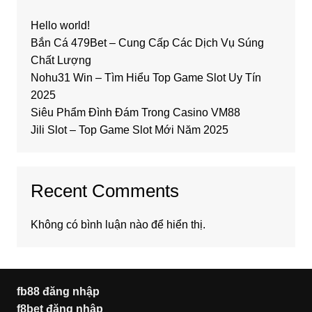
Hello world!
Bắn Cá 479Bet – Cung Cấp Các Dịch Vụ Súng
Chất Lượng
Nohu31 Win – Tìm Hiểu Top Game Slot Uy Tín
2025
Siêu Phẩm Đình Đám Trong Casino VM88
Jili Slot – Top Game Slot Mới Năm 2025
Recent Comments
Không có bình luận nào để hiển thị.
fb88 đăng nhập
f8bet đăng nhập