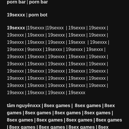
porn bar
|
porn bar
19sexxx
|
porn bot
19sexxx
|
19sexxx
|
19sexxx
|
19sexxx
|
19sexxx
|
19sexxx
|
19sexxx
|
19sexxx
|
19sexxx
|
19sexxx
|
19sexxx
|
19sexxx
|
19sexxx
|
19sexxx
|
19sexxx
|
19sexxx
|
9sexxx
|
19sexxx
|
19sexxx
|
19sexxx
|
19sexxx
|
19sexxx
|
19sexxx
|
19sexxx
|
19sexxx
|
19sexxx
|
19sexxx
|
19sexxx
|
19sexxx
|
19sexxx
|
19sexxx
|
19sexxx
|
19sexxx
|
19sexxx
|
19sexxx
|
19sexxx
|
19sexxx
|
19sexxx
|
19sexxx
|
19sexxx
|
19sexxx
|
19sexxx
|
19sexxx
|
19sexxx
|
19sexxx
|
19sexxx
|
19sexxx
|
19sexxx
|
19sexxx
tâm nguyênxxx
|
8sex games
|
8sex games
|
8sex
games
|
8sex games
|
8sex games
|
8sex games
|
8sex games
|
8sex games
|
8sex games
|
8sex games
|
8sex games
|
8sex games
|
8sex games
|
8sex