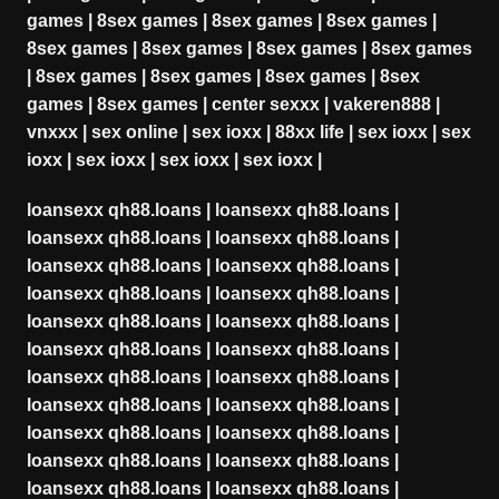
games
|
8sex games
|
8sex games
|
8sex games
|
8sex games
|
8sex games
|
8sex games
|
8sex games
|
8sex games
|
8sex games
|
8sex games
|
8sex
games
|
8sex games
|
center sexxx
|
vakeren888
|
vnxxx
|
sex online
|
sex ioxx
|
88xx life
|
sex ioxx
|
sex
ioxx
|
sex ioxx
|
sex ioxx
|
sex ioxx
|
loansexx qh88.loans
|
loansexx qh88.loans
|
loansexx qh88.loans
|
loansexx qh88.loans
|
loansexx qh88.loans
|
loansexx qh88.loans
|
loansexx qh88.loans
|
loansexx qh88.loans
|
loansexx qh88.loans
|
loansexx qh88.loans
|
loansexx qh88.loans
|
loansexx qh88.loans
|
loansexx qh88.loans
|
loansexx qh88.loans
|
loansexx qh88.loans
|
loansexx qh88.loans
|
loansexx qh88.loans
|
loansexx qh88.loans
|
loansexx qh88.loans
|
loansexx qh88.loans
|
loansexx qh88.loans
|
loansexx qh88.loans
|