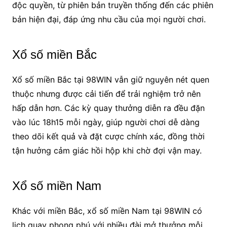
độc quyền, từ phiên bản truyền thống đến các phiên
bản hiện đại, đáp ứng nhu cầu của mọi người chơi.
Xổ số miền Bắc
Xổ số miền Bắc tại 98WIN vẫn giữ nguyên nét quen
thuộc nhưng được cải tiến để trải nghiệm trở nên
hấp dẫn hơn. Các kỳ quay thưởng diễn ra đều đặn
vào lúc 18h15 mỗi ngày, giúp người chơi dễ dàng
theo dõi kết quả và đặt cược chính xác, đồng thời
tận hưởng cảm giác hồi hộp khi chờ đợi vận may.
Xổ số miền Nam
Khác với miền Bắc, xổ số miền Nam tại 98WIN có
lịch quay phong phú với nhiều đài mở thưởng mỗi