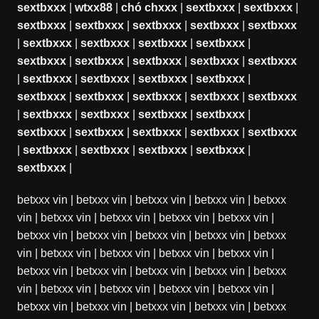
sextbxxx
|
wtxx88
|
chó chxxx
|
sextbxxx
|
sextbxxx
|
sextbxxx
|
sextbxxx
|
sextbxxx
|
sextbxxx
|
sextbxxx
|
sextbxxx
|
sextbxxx
|
sextbxxx
|
sextbxxx
|
sextbxxx
|
sextbxxx
|
sextbxxx
|
sextbxxx
|
sextbxxx
|
sextbxxx
|
sextbxxx
|
sextbxxx
|
sextbxxx
|
sextbxxx
|
sextbxxx
|
sextbxxx
|
sextbxxx
|
sextbxxx
|
sextbxxx
|
sextbxxx
|
sextbxxx
|
sextbxxx
|
sextbxxx
|
sextbxxx
|
sextbxxx
|
sextbxxx
|
sextbxxx
|
sextbxxx
|
sextbxxx
|
sextbxxx
|
sextbxxx
|
sextbxxx
|
betxxx vin
|
betxxx vin
|
betxxx vin
|
betxxx vin
|
betxxx
vin
|
betxxx vin
|
betxxx vin
|
betxxx vin
|
betxxx vin
|
betxxx vin
|
betxxx vin
|
betxxx vin
|
betxxx vin
|
betxxx
vin
|
betxxx vin
|
betxxx vin
|
betxxx vin
|
betxxx vin
|
betxxx vin
|
betxxx vin
|
betxxx vin
|
betxxx vin
|
betxxx
vin
|
betxxx vin
|
betxxx vin
|
betxxx vin
|
betxxx vin
|
betxxx vin
|
betxxx vin
|
betxxx vin
|
betxxx vin
|
betxxx