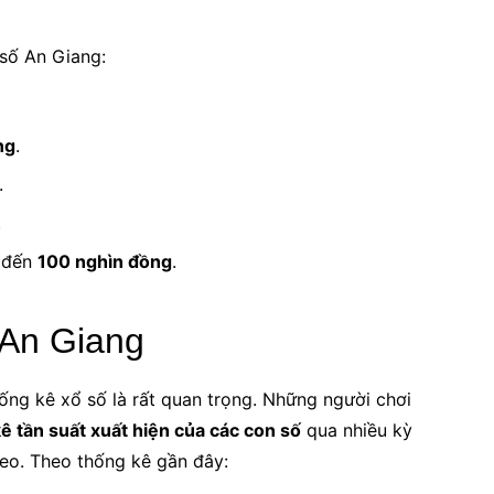
 số An Giang:
ng
.
.
.
đến
100 nghìn đồng
.
 An Giang
hống kê xổ số là rất quan trọng. Những người chơi
ê tần suất xuất hiện của các con số
qua nhiều kỳ
eo. Theo thống kê gần đây: