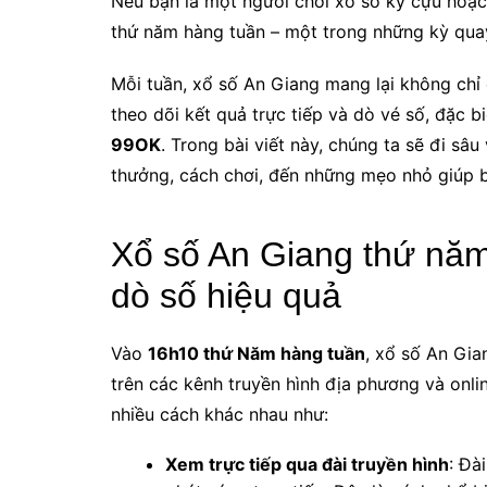
Nếu bạn là một người chơi xổ số kỳ cựu hoặ
thứ năm hàng tuần – một trong những kỳ qua
Mỗi tuần, xổ số An Giang mang lại không chỉ c
theo dõi kết quả trực tiếp và dò vé số, đặc b
99OK
. Trong bài viết này, chúng ta sẽ đi sâu
thưởng, cách chơi, đến những mẹo nhỏ giúp b
Xổ số An Giang thứ năm
dò số hiệu quả
Vào
16h10 thứ Năm hàng tuần
, xổ số An Gia
trên các kênh truyền hình địa phương và onli
nhiều cách khác nhau như:
Xem trực tiếp qua đài truyền hình
: Đà