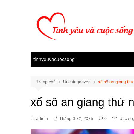
Chuyển
đến
phần
nội
dung
tinhyeuvacuocsong
Trang chủ
Uncategorized
xổ số an giang th
xổ số an giang thứ 
admin
Tháng 3 22, 2025
0
Uncate