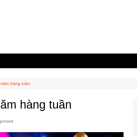
ứ năm hàng tuần
năm hàng tuần
gorized