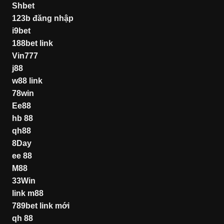
Shbet
123b đăng nhập
i9bet
188bet link
Vin777
j88
w88 link
78win
Ee88
hb 88
qh88
8Day
ee 88
M88
33Win
link m88
789bet link mới
qh 88