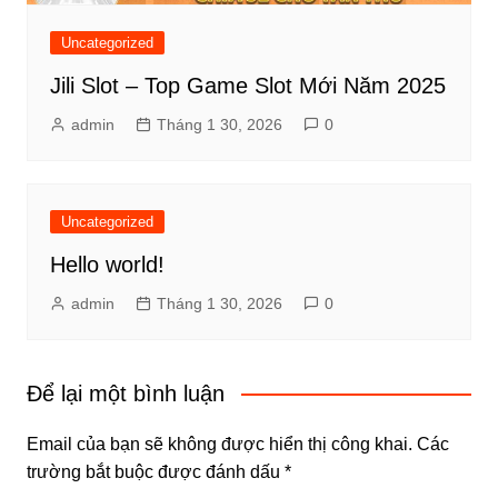
Uncategorized
Jili Slot – Top Game Slot Mới Năm 2025
admin
Tháng 1 30, 2026
0
Uncategorized
Hello world!
admin
Tháng 1 30, 2026
0
Để lại một bình luận
Email của bạn sẽ không được hiển thị công khai.
Các
trường bắt buộc được đánh dấu
*