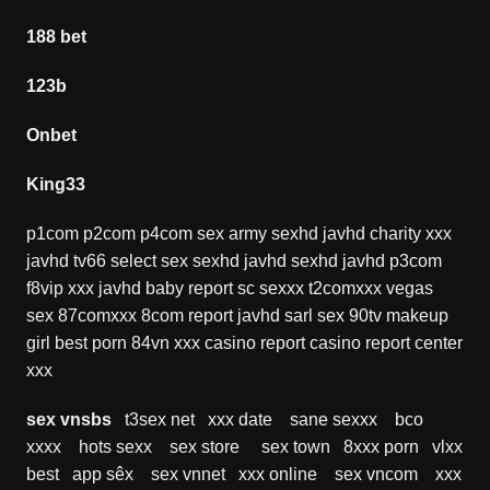
188 bet
123b
Onbet
King33
p1com
p2com
p4com
sex army
sexhd
javhd
charity xxx
javhd
tv66
select sex
sexhd
javhd
sexhd
javhd
p3com
f8vip xxx
javhd
baby report
sc sexxx
t2comxxx
vegas
sex
87comxxx
8com report
javhd
sarl sex
90tv
makeup
girl
best porn
84vn xxx
casino report
casino report
center
xxx
sex vnsbs
t3sex net
xxx date
sane sexxx
bco
xxxx
hots sexx
sex store
sex town
8xxx porn
vlxx
best
app sêx
sex vnnet
xxx online
sex vncom
xxx