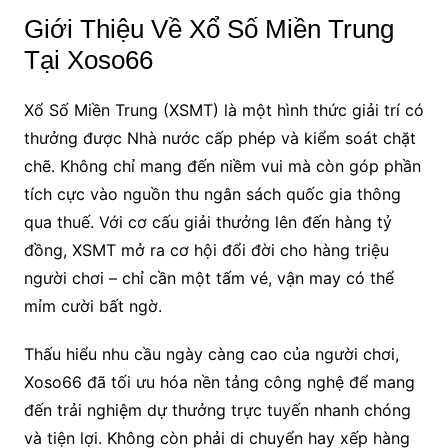
Giới Thiệu Về Xổ Số Miền Trung
Tại Xoso66
Xổ Số Miền Trung
(XSMT) là một hình thức giải trí có
thưởng được Nhà nước cấp phép và kiểm soát chặt
chẽ. Không chỉ mang đến niềm vui mà còn góp phần
tích cực vào nguồn thu ngân sách quốc gia thông
qua thuế. Với cơ cấu giải thưởng lên đến hàng tỷ
đồng, XSMT mở ra cơ hội đổi đời cho hàng triệu
người chơi – chỉ cần một tấm vé, vận may có thể
mỉm cười bất ngờ.
Thấu hiểu nhu cầu ngày càng cao của người chơi,
Xoso66 đã tối ưu hóa nền tảng công nghệ để mang
đến trải nghiệm dự thưởng trực tuyến nhanh chóng
và tiện lợi. Không còn phải di chuyển hay xếp hàng