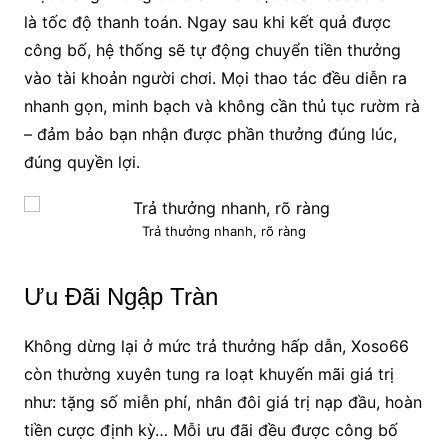
là tốc độ thanh toán. Ngay sau khi kết quả được
công bố, hệ thống sẽ tự động chuyển tiền thưởng
vào tài khoản người chơi. Mọi thao tác đều diễn ra
nhanh gọn, minh bạch và không cần thủ tục rườm rà
– đảm bảo bạn nhận được phần thưởng đúng lúc,
đúng quyền lợi.
Trả thưởng nhanh, rõ ràng
Ưu Đãi Ngập Tràn
Không dừng lại ở mức trả thưởng hấp dẫn, Xoso66
còn thường xuyên tung ra loạt khuyến mãi giá trị
như: tặng số miễn phí, nhân đôi giá trị nạp đầu, hoàn
tiền cược định kỳ… Mỗi ưu đãi đều được công bố