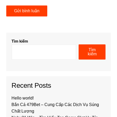
Tìm kiếm
Tìm
kiếm
Recent Posts
Hello world!
Bắn Cá 479Bet – Cung Cấp Các Dịch Vụ Súng
Chất Lượng