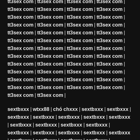
tt3sex com
|
tt3sex com
|
tt3sex com
|
tt3sex com
|
tt3sex com
|
tt3sex com
|
tt3sex com
|
tt3sex com
|
tt3sex com
|
tt3sex com
|
tt3sex com
|
tt3sex com
|
tt3sex com
|
tt3sex com
|
tt3sex com
|
tt3sex com
|
tt3sex com
|
tt3sex com
|
tt3sex com
|
tt3sex com
|
tt3sex com
|
tt3sex com
|
tt3sex com
|
tt3sex com
|
tt3sex com
|
tt3sex com
|
tt3sex com
|
tt3sex com
|
tt3sex com
|
tt3sex com
|
tt3sex com
|
tt3sex com
|
tt3sex com
|
tt3sex com
|
tt3sex com
|
tt3sex com
|
tt3sex com
|
tt3sex com
|
tt3sex com
|
tt3sex com
|
tt3sex com
|
tt3sex com
|
tt3sex com
|
tt3sex com
|
tt3sex com
|
tt3sex com
|
tt3sex com
|
tt3sex com
|
tt3sex com
|
tt3sex com
|
sextbxxx
|
wtxx88
|
chó chxxx
|
sextbxxx
|
sextbxxx
|
sextbxxx
|
sextbxxx
|
sextbxxx
|
sextbxxx
|
sextbxxx
|
sextbxxx
|
sextbxxx
|
sextbxxx
|
sextbxxx
|
sextbxxx
|
sextbxxx
|
sextbxxx
|
sextbxxx
|
sextbxxx