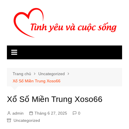
Chuyển
đến
phần
nội
dung
Trang chủ
Uncategorized
Xổ Số Miền Trung Xoso66
Xổ Số Miền Trung Xoso66
admin
Tháng 6 27, 2025
0
Uncategorized