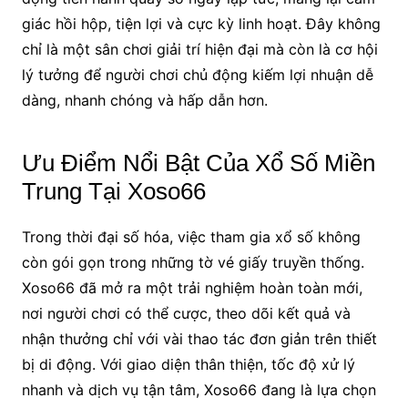
giác hồi hộp, tiện lợi và cực kỳ linh hoạt. Đây không
chỉ là một sân chơi giải trí hiện đại mà còn là cơ hội
lý tưởng để người chơi chủ động kiếm lợi nhuận dễ
dàng, nhanh chóng và hấp dẫn hơn.
Ưu Điểm Nổi Bật Của Xổ Số Miền
Trung Tại Xoso66
Trong thời đại số hóa, việc tham gia xổ số không
còn gói gọn trong những tờ vé giấy truyền thống.
Xoso66 đã mở ra một trải nghiệm hoàn toàn mới,
nơi người chơi có thể cược, theo dõi kết quả và
nhận thưởng chỉ với vài thao tác đơn giản trên thiết
bị di động. Với giao diện thân thiện, tốc độ xử lý
nhanh và dịch vụ tận tâm, Xoso66 đang là lựa chọn