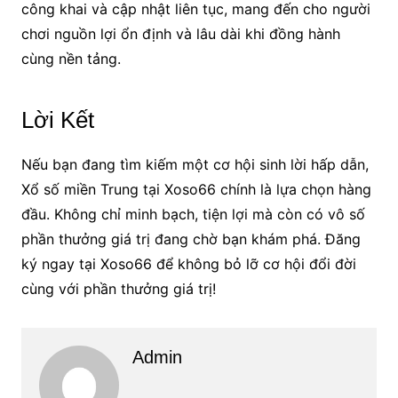
công khai và cập nhật liên tục, mang đến cho người
chơi nguồn lợi ổn định và lâu dài khi đồng hành
cùng nền tảng.
Lời Kết
Nếu bạn đang tìm kiếm một cơ hội sinh lời hấp dẫn,
Xổ số miền Trung
tại Xoso66 chính là lựa chọn hàng
đầu. Không chỉ minh bạch, tiện lợi mà còn có vô số
phần thưởng giá trị đang chờ bạn khám phá. Đăng
ký ngay tại Xoso66 để không bỏ lỡ cơ hội đổi đời
cùng với phần thưởng giá trị!
Admin