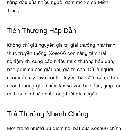
hàng đầu của nhiều người đam mê
xổ số Miền
Trung
.
Tiền Thưởng Hấp Dẫn
Không chỉ giữ nguyên giá trị giải thưởng như hình
thức truyền thống, Xoso66 còn nâng tầm trải
nghiệm khi cung cấp nhiều mức thưởng hấp dẫn,
bao gồm cả các giải phụ giá trị cao. Dù là người
chơi mới hay tay chơi lão luyện, bạn đều có cơ hội
nhận thưởng gấp nhiều lần số vốn ban đầu, giúp tối
ưu hóa lợi nhuận chỉ trong thời gian ngắn.
Trả Thưởng Nhanh Chóng
Một trong những ưu điểm nổi bật của Xoso66 chính