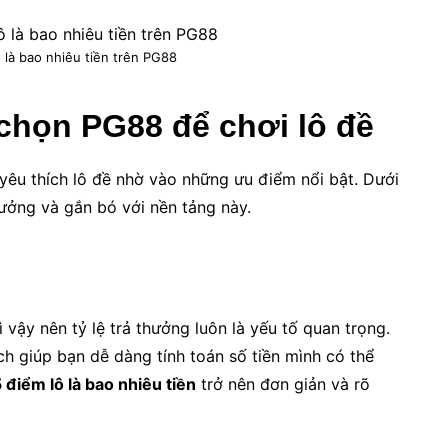
ô là bao nhiêu tiền trên PG88
 chọn PG88 để chơi lô đề
yêu thích lô đề nhờ vào những ưu điểm nổi bật. Dưới
tưởng và gắn bó với nền tảng này.
 vậy nên tỷ lệ trả thưởng luôn là yếu tố quan trọng.
ạch giúp bạn dễ dàng tính toán số tiền mình có thể
 điểm lô là bao nhiêu tiền
trở nên đơn giản và rõ