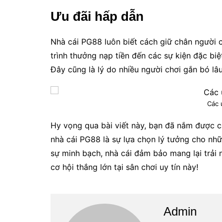
Ưu đãi hấp dẫn
Nhà cái PG88 luôn biết cách giữ chân người 
trình thưởng nạp tiền đến các sự kiện đặc biệ
Đây cũng là lý do nhiều người chơi gắn bó lâu
Các 
Hy vọng qua bài viết này, bạn đã nắm được c
nhà cái PG88 là sự lựa chọn lý tưởng cho nhữ
sự minh bạch, nhà cái đảm bảo mang lại trải
cơ hội thắng lớn tại sân chơi uy tín này!
Admin