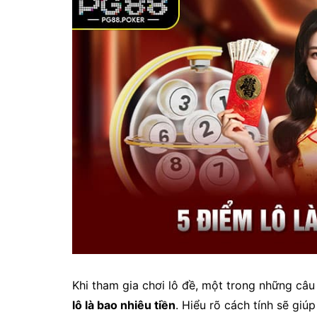
Khi tham gia chơi lô đề, một trong những câ
lô là bao nhiêu tiền
. Hiểu rõ cách tính sẽ giú