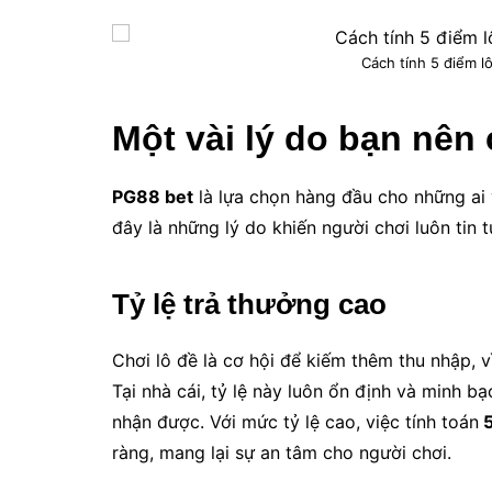
Cách tính 5 điểm l
Một vài lý do bạn nên
PG88 bet
là lựa chọn hàng đầu cho những ai 
đây là những lý do khiến người chơi luôn tin 
Tỷ lệ trả thưởng cao
Chơi lô đề là cơ hội để kiếm thêm thu nhập, vì
Tại nhà cái, tỷ lệ này luôn ổn định và minh b
nhận được. Với mức tỷ lệ cao, việc tính toán
5
ràng, mang lại sự an tâm cho người chơi.