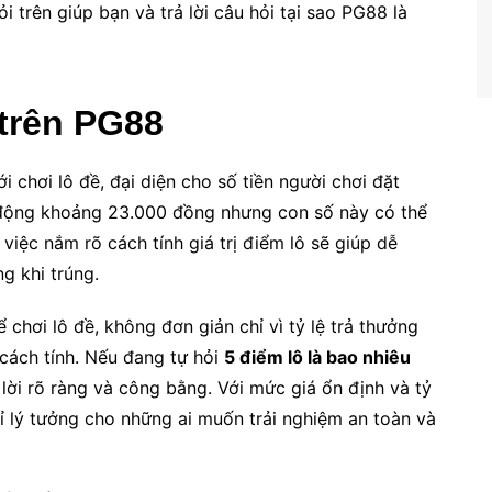
ỏi trên giúp bạn và trả lời câu hỏi tại sao PG88 là
 trên PG88
i chơi lô đề, đại diện cho số tiền người chơi đặt
o động khoảng 23.000 đồng nhưng con số này có thể
 việc nắm rõ cách tính giá trị điểm lô sẽ giúp dễ
g khi trúng.
 chơi lô đề, không đơn giản chỉ vì tỷ lệ trả thưởng
cách tính. Nếu đang tự hỏi
5 điểm lô là bao nhiêu
ả lời rõ ràng và công bằng. Với mức giá ổn định và tỷ
hỉ lý tưởng cho những ai muốn trải nghiệm an toàn và