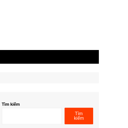
Tìm kiếm
Tìm
kiếm