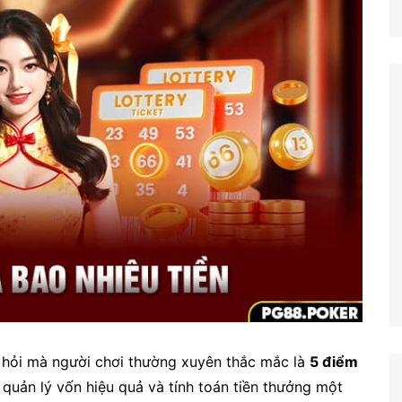
u hỏi mà người chơi thường xuyên thắc mắc là
5 điểm
p quản lý vốn hiệu quả và tính toán tiền thưởng một