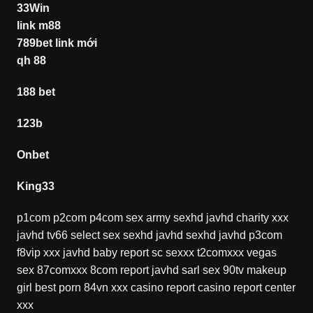
33Win
link m88
789bet link mới
qh 88
188 bet
123b
Onbet
King33
p1com
p2com
p4com
sex army
sexhd
javhd
charity xxx
javhd
tv66
select sex
sexhd
javhd
sexhd
javhd
p3com
f8vip xxx
javhd
baby report
sc sexxx
t2comxxx
vegas
sex
87comxxx
8com report
javhd
sarl sex
90tv
makeup
girl
best porn
84vn xxx
casino report
casino report
center
xxx