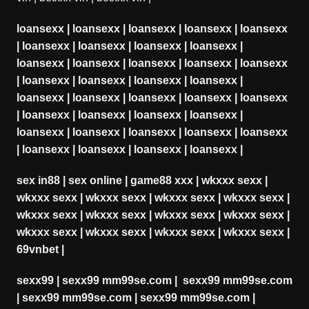
loansexx
|
loansexx
|
loansexx
|
loansexx
|
loansexx
|
loansexx
|
loansexx
|
loansexx
|
loansexx
|
loansexx
|
loansexx
|
loansexx
|
loansexx
|
loansexx
|
loansexx
|
loansexx
|
loansexx
|
loansexx
|
loansexx
|
loansexx
|
loansexx
|
loansexx
|
loansexx
|
loansexx
|
loansexx
|
loansexx
|
loansexx
|
loansexx
|
loansexx
|
loansexx
|
loansexx
|
loansexx
|
loansexx
|
loansexx
|
loansexx
|
loansexx
|
sex in88
|
sex online
|
game88 xxx
|
wkxxx sexx
|
wkxxx sexx
|
wkxxx sexx
|
wkxxx sexx
|
wkxxx sexx
|
wkxxx sexx
|
wkxxx sexx
|
wkxxx sexx
|
wkxxx sexx
|
wkxxx sexx
|
wkxxx sexx
|
wkxxx sexx
|
wkxxx sexx
|
69vnbet
|
sexx99
|
sexx99 mm99se.com
|
sexx99 mm99se.com
|
sexx99 mm99se.com
|
sexx99 mm99se.com
|