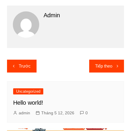
Admin
Điều
Trước
Tiếp theo
hướng
bài
viết
Uncategorized
Hello world!
admin
Tháng 5 12, 2026
0