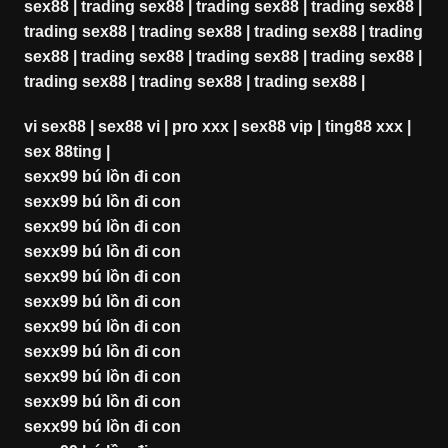
sex88
|
trading sex88
|
trading sex88
|
trading sex88
|
trading sex88
|
trading sex88
|
trading sex88
|
trading
sex88
|
trading sex88
|
trading sex88
|
trading sex88
|
trading sex88
|
trading sex88
|
trading sex88
|
vi sex88
|
sex88 vi
|
pro xxx
|
sex88 vip
|
ting88 xxx
|
sex 88ting
|
sexx99 bú lồn đi con
sexx99 bú lồn đi con
sexx99 bú lồn đi con
sexx99 bú lồn đi con
sexx99 bú lồn đi con
sexx99 bú lồn đi con
sexx99 bú lồn đi con
sexx99 bú lồn đi con
sexx99 bú lồn đi con
sexx99 bú lồn đi con
sexx99 bú lồn đi con