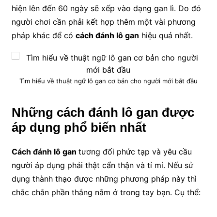
hiện lên đến 60 ngày sẽ xếp vào dạng gan lì. Do đó
người chơi cần phải kết hợp thêm một vài phương
pháp khác để có
cách đánh lô gan
hiệu quả nhất.
Tìm hiểu về thuật ngữ lô gan cơ bản cho người mới bắt đầu
Những cách đánh lô gan được
áp dụng phổ biến nhất
Cách đánh lô gan
tương đối phức tạp và yêu cầu
người áp dụng phải thật cẩn thận và tỉ mỉ. Nếu sử
dụng thành thạo được những phương pháp này thì
chắc chắn phần thắng nằm ở trong tay bạn. Cụ thể: