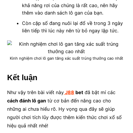
khả năng rơi của chúng là rất cao, nên hãy
thêm vào danh sách lô gan của bạn.
Còn cặp số đang nuôi lại đổ về trong 3 ngày
liên tiếp thì lúc này nên từ bỏ ngay lập tức.
Kinh nghiệm chơi lô gan tăng xác suất trúng thưởng cao nhất
Kết luận
Như vậy trên bài viết này
J88
bet
đã bật mí các
cách đánh lô gan
từ cơ bản đến nâng cao cho
những ai chưa hiểu rõ. Hy vọng qua đây sẽ giúp
người chơi tích lũy được thêm kiến thức chơi xổ số
hiệu quả nhất nhé!