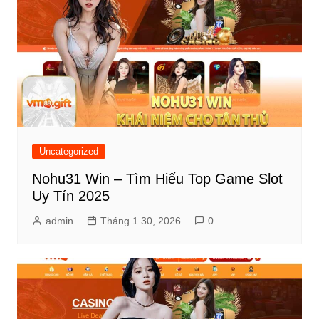
Uncategorized
Nohu31 Win – Tìm Hiểu Top Game Slot
Uy Tín 2025
admin
Tháng 1 30, 2026
0