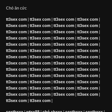
Chó ăn cức
tt3sex com
|
tt3sex com
|
tt3sex com
|
tt3sex com
|
tt3sex com
|
tt3sex com
|
tt3sex com
|
tt3sex com
|
tt3sex com
|
tt3sex com
|
tt3sex com
|
tt3sex com
|
tt3sex com
|
tt3sex com
|
tt3sex com
|
tt3sex com
|
tt3sex com
|
tt3sex com
|
tt3sex com
|
tt3sex com
|
tt3sex com
|
tt3sex com
|
tt3sex com
|
tt3sex com
|
tt3sex com
|
tt3sex com
|
tt3sex com
|
tt3sex com
|
tt3sex com
|
tt3sex com
|
tt3sex com
|
tt3sex com
|
tt3sex com
|
tt3sex com
|
tt3sex com
|
tt3sex com
|
tt3sex com
|
tt3sex com
|
tt3sex com
|
tt3sex com
|
tt3sex com
|
tt3sex com
|
tt3sex com
|
tt3sex com
|
tt3sex com
|
tt3sex com
|
tt3sex com
|
tt3sex com
|
tt3sex com
|
tt3sex com
|
tt3sex com
|
tt3sex com
|
tt3sex com
|
tt3sex com
|
sextbxxx
|
wtxx88
|
chó chxxx
|
sextbxxx
|
sextbxxx
|