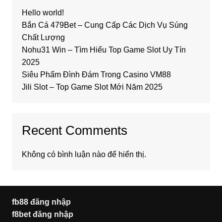
Hello world!
Bắn Cá 479Bet – Cung Cấp Các Dịch Vụ Súng
Chất Lượng
Nohu31 Win – Tìm Hiểu Top Game Slot Uy Tín
2025
Siêu Phẩm Đình Đám Trong Casino VM88
Jili Slot – Top Game Slot Mới Năm 2025
Recent Comments
Không có bình luận nào để hiển thị.
fb88 đăng nhập
f8bet đăng nhập