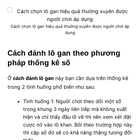
Cách chọn lô gan hiệu quả thường xuyên được người chơi áp
dụng
Cách đánh lô gan theo phương
pháp thống kê số
Ở
cách đánh lô gan
này bạn cần dựa trên thống kê
trong 2 tình huống phổ biến như sau:
Tình huống 1: Người chơi theo dõi một số
trong khung 3 ngày liên tiếp mà không xuất
hiện và chỉ thấy đầu lô về thì nên xem xét đặt
cược nó vào lô khan. Bởi theo trường hợp này
thì cặp số đó sẽ có khả năng thắng tương đối