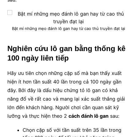
Bật mí những mẹo đánh lô gan hay từ cao thủ truyền đạt lại
Nghiên cứu lô gan bằng thống kê
100 ngày liên tiếp
Hãy ưu tiên chọn những cặp số mà bạn thấy xuất
hiện ít hơn tần suất 40 lần trong cả 100 ngày gần
đây. Bởi đây là dấu hiệu chứng tỏ lô gan có khả
năng đổ về rất cao và mang lại xác suất thắng giải
lớn đến khách hàng. Người chơi cần quan sát kỹ
lưỡng và thực hiện theo 2
cách đánh lô gan
sau:
Chọn cặp số với tần suất trên 35 lần trong