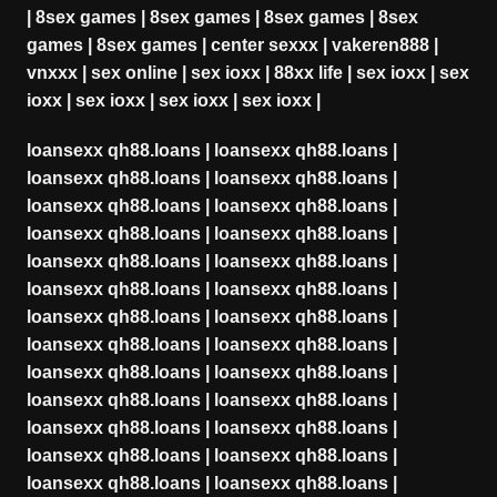
|
8sex games
|
8sex games
|
8sex games
|
8sex
games
|
8sex games
|
center sexxx
|
vakeren888
|
vnxxx
|
sex online
|
sex ioxx
|
88xx life
|
sex ioxx
|
sex
ioxx
|
sex ioxx
|
sex ioxx
|
sex ioxx
|
loansexx qh88.loans
|
loansexx qh88.loans
|
loansexx qh88.loans
|
loansexx qh88.loans
|
loansexx qh88.loans
|
loansexx qh88.loans
|
loansexx qh88.loans
|
loansexx qh88.loans
|
loansexx qh88.loans
|
loansexx qh88.loans
|
loansexx qh88.loans
|
loansexx qh88.loans
|
loansexx qh88.loans
|
loansexx qh88.loans
|
loansexx qh88.loans
|
loansexx qh88.loans
|
loansexx qh88.loans
|
loansexx qh88.loans
|
loansexx qh88.loans
|
loansexx qh88.loans
|
loansexx qh88.loans
|
loansexx qh88.loans
|
loansexx qh88.loans
|
loansexx qh88.loans
|
loansexx qh88.loans
|
loansexx qh88.loans
|