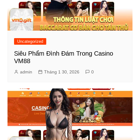
Uncategorized
Siêu Phẩm Đình Đám Trong Casino
VM88
admin
Tháng 1 30, 2026
0