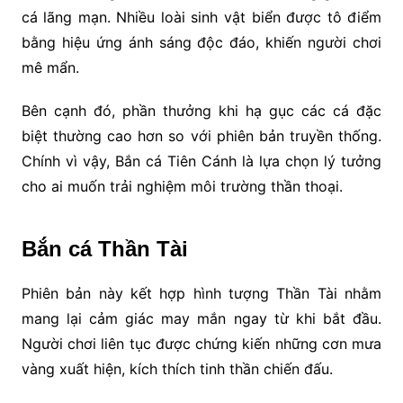
cá lãng mạn. Nhiều loài sinh vật biển được tô điểm
bằng hiệu ứng ánh sáng độc đáo, khiến người chơi
mê mẩn.
Bên cạnh đó, phần thưởng khi hạ gục các cá đặc
biệt thường cao hơn so với phiên bản truyền thống.
Chính vì vậy, Bắn cá Tiên Cánh là lựa chọn lý tưởng
cho ai muốn trải nghiệm môi trường thần thoại.
Bắn cá Thần Tài
Phiên bản này kết hợp hình tượng Thần Tài nhằm
mang lại cảm giác may mắn ngay từ khi bắt đầu.
Người chơi liên tục được chứng kiến những cơn mưa
vàng xuất hiện, kích thích tinh thần chiến đấu.