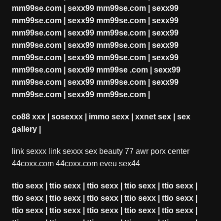
mm99se.com
|
sexx99 mm99se.com
|
sexx99
mm99se.com
|
sexx99 mm99se.com
|
sexx99
mm99se.com
|
sexx99 mm99se.com
|
sexx99
mm99se.com
|
sexx99 mm99se.com
|
sexx99
mm99se.com
|
sexx99 mm99se.com
|
sexx99
mm99se.com
|
sexx99 mm99se .com
|
sexx99
mm99se.com
|
sexx99 mm99se.com
|
sexx99
mm99se.com
|
sexx99 mm99se.com
|
co88 xxx
|
sosexxx
|
immo sexx
|
xxnet sex
|
sex
gallery
|
link sexxx
link sexxx
sex beauty
77 awr
porx center
44coxx.com
44coxx.com
eveu sex44
ttio sexx
|
ttio sexx
|
ttio sexx
|
ttio sexx
|
ttio sexx
|
ttio sexx
|
ttio sexx
|
ttio sexx
|
ttio sexx
|
ttio sexx
|
ttio sexx
|
ttio sexx
|
ttio sexx
|
ttio sexx
|
ttio sexx
|