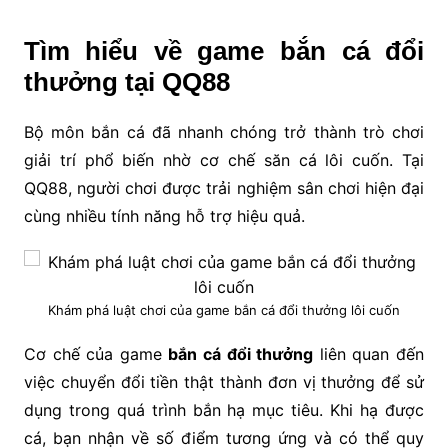
Tìm hiểu về game bắn cá đổi
thưởng tại QQ88
Bộ môn bắn cá đã nhanh chóng trở thành trò chơi
giải trí phổ biến nhờ cơ chế săn cá lôi cuốn. Tại
QQ88, người chơi được trải nghiệm sân chơi hiện đại
cùng nhiều tính năng hỗ trợ hiệu quả.
Khám phá luật chơi của game bắn cá đổi thưởng lôi cuốn
Cơ chế của game
bắn cá đổi thưởng
liên quan đến
việc chuyển đổi tiền thật thành đơn vị thưởng để sử
dụng trong quá trình bắn hạ mục tiêu. Khi hạ được
cá, bạn nhận về số điểm tương ứng và có thể quy