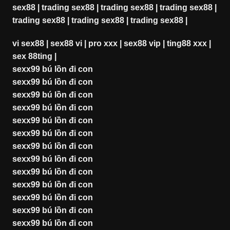
sex88
|
trading sex88
|
trading sex88
|
trading sex88
|
trading sex88
|
trading sex88
|
trading sex88
|
vi sex88
|
sex88 vi
|
pro xxx
|
sex88 vip
|
ting88 xxx
|
sex 88ting
|
sexx99 bú lồn đi con
sexx99 bú lồn đi con
sexx99 bú lồn đi con
sexx99 bú lồn đi con
sexx99 bú lồn đi con
sexx99 bú lồn đi con
sexx99 bú lồn đi con
sexx99 bú lồn đi con
sexx99 bú lồn đi con
sexx99 bú lồn đi con
sexx99 bú lồn đi con
sexx99 bú lồn đi con
sexx99 bú lồn đi con