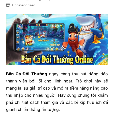
Uncategorized
Bắn Cá Đổi Thưởng
ngày càng thu hút đông đảo
thành viên bởi lối chơi linh hoạt. Trò chơi này sẽ
mang lại sự giải trí cao và mở ra tiềm năng nâng cao
thu nhập cho nhiều người. Hãy cùng chúng tôi khám
phá chi tiết cách tham gia và các bí kíp hữu ích để
giành chiến thắng ấn tượng.