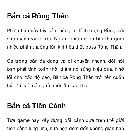
Bắn cá Rồng Thần
Phiên bản này lấy cảm hứng từ hình tượng Rồng với
sức mạnh vượt trội. Người chơi có cơ hội thu gom
nhiều phần thưởng lớn khi tiêu diệt boss Rồng Thần.
Cá trong bàn đa dạng và di chuyển nhanh, đòi hỏi
bạn phải tính toán thời điểm nổ súng hiệu quả. Nhờ
lối chơi tốc độ cao, Bắn cá Rồng Thần trở nên cuốn
hút đối với cả người mới lẫn cao thủ.
Bắn cá Tiên Cánh
Tựa game này xây dựng bối cảnh dựa trên thế giới
tiên cảnh lung linh, hứa hẹn đem đến không gian bắn