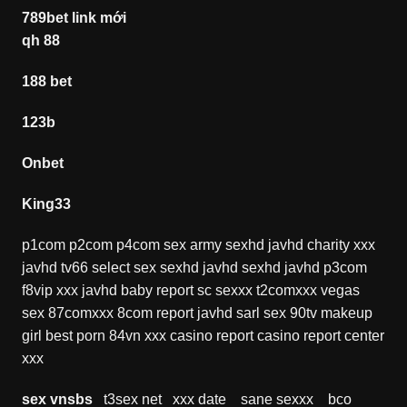
789bet link mới
qh 88
188 bet
123b
Onbet
King33
p1com
p2com
p4com
sex army
sexhd
javhd
charity xxx
javhd
tv66
select sex
sexhd
javhd
sexhd
javhd
p3com
f8vip xxx
javhd
baby report
sc sexxx
t2comxxx
vegas
sex
87comxxx
8com report
javhd
sarl sex
90tv
makeup
girl
best porn
84vn xxx
casino report
casino report
center
xxx
sex vnsbs
t3sex net
xxx date
sane sexxx
bco