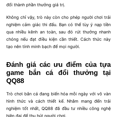
đổi thành phần thưởng giá trị.
Không chỉ vậy, trò này còn cho phép người chơi trải
nghiệm cảm giác thi đấu. Bạn có thể tùy ý nạp tiền
qua nhiều kênh an toàn, sau đó rút thưởng nhanh
chóng nếu đạt điều kiện cần thiết. Cách thức này
tạo nên tính minh bạch để mọi người.
Đánh giá các ưu điểm của tựa
game bắn cá đổi thưởng tại
QQ88
Trò chơi bắn cá đang biến hóa mỗi ngày với vô vàn
hình thức và cách thiết kế. Nhằm mang đến trải
nghiệm tốt nhất, QQ88 đã đầu tư nhiều công nghệ
hiện đại để thu hút người chơi.