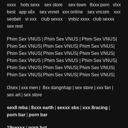
xxxx
hots sexx
sex store
sex town
8xxx porn
vlxx
best
app sêx
sex vnnet
xxx online
sex vncom
xxx
seobet
vi xxx
club sexxx
vnbiz xxxx
club sexxx
sex rest
Phim Sex VNUS
|
Phim Sex VNUS
|
Phim Sex VNUS
|
Phim Sex VNUS
|
Phim Sex VNUS
|
Phim Sex VNUS
|
Phim Sex VNUS
|
Phim Sex VNUS
|
Phim Sex VNUS
|
Phim Sex VNUS
|
Phim Sex VNUS
|
Phim Sex VNUS
|
Phim Sex VNUS
|
Phim Sex VNUS
|
Phim Sex VNUS
|
Phim Sex VNUS
|
Phim Sex VNUS
|
Phim Sex VNUS
|
t3sex
|
xxx men
|
8xx dangnhap
|
sex store
|
xxx fan
|
sex art
|
sex store
sex8 mba
|
8xxx earth
|
sexxx sbs
|
xxx 8racing
|
porn bar
|
porn bar
19sexxx
|
porn bot