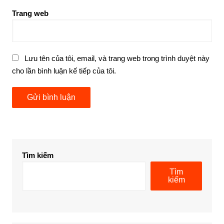
Trang web
Lưu tên của tôi, email, và trang web trong trình duyệt này
cho lần bình luận kế tiếp của tôi.
Tìm kiếm
Tìm
kiếm