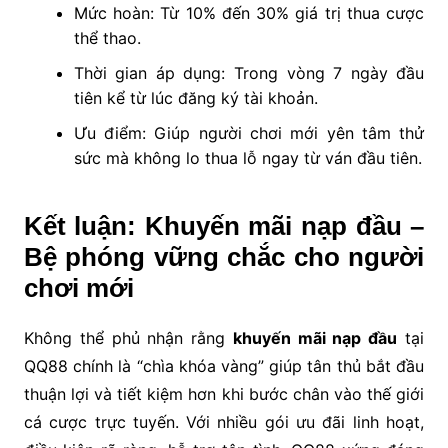
Mức hoàn: Từ 10% đến 30% giá trị thua cược
thể thao.
Thời gian áp dụng: Trong vòng 7 ngày đầu
tiên kể từ lúc đăng ký tài khoản.
Ưu điểm: Giúp người chơi mới yên tâm thử
sức mà không lo thua lỗ ngay từ ván đầu tiên.
Kết luận: Khuyến mãi nạp đầu –
Bệ phóng vững chắc cho người
chơi mới
Không thể phủ nhận rằng
khuyến mãi nạp đầu
tại
QQ88 chính là “chìa khóa vàng” giúp tân thủ bắt đầu
thuận lợi và tiết kiệm hơn khi bước chân vào thế giới
cá cược trực tuyến. Với nhiều gói ưu đãi linh hoạt,