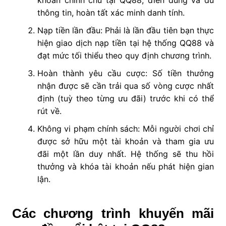
thông tin, hoàn tất xác minh danh tính.
Nạp tiền lần đầu: Phải là lần đầu tiên bạn thực
hiện giao dịch nạp tiền tại hệ thống QQ88 và
đạt mức tối thiểu theo quy định chương trình.
Hoàn thành yêu cầu cược: Số tiền thưởng
nhận được sẽ cần trải qua số vòng cược nhất
định (tuỳ theo từng ưu đãi) trước khi có thể
rút về.
Không vi phạm chính sách: Mỗi người chơi chỉ
được sở hữu một tài khoản và tham gia ưu
đãi một lần duy nhất. Hệ thống sẽ thu hồi
thưởng và khóa tài khoản nếu phát hiện gian
lận.
Các chương trình khuyến mãi