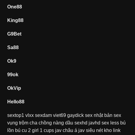
One88
King88
G9Bet
Sa88
Ok9
99ok
OkVip
Hello88
sextop1
vlxx
sexdam
viet69
gaydick
sex nhật bản
sex
vụng trộm
cha chồng nàng dầu
sexhd
javhd
sex less
bú
lồn
bú cu
2 girl 1 cups
jav châu á
jav siêu nét
kho link