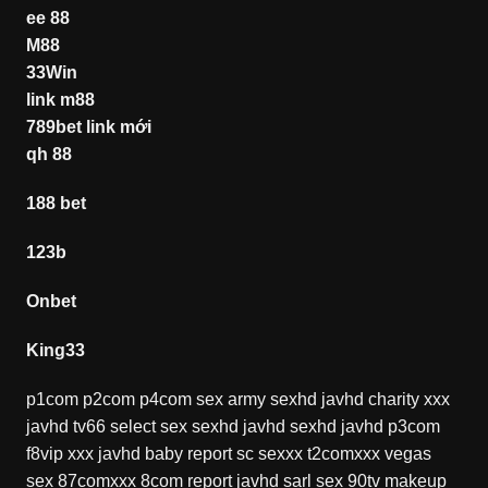
ee 88
M88
33Win
link m88
789bet link mới
qh 88
188 bet
123b
Onbet
King33
p1com
p2com
p4com
sex army
sexhd
javhd
charity xxx
javhd
tv66
select sex
sexhd
javhd
sexhd
javhd
p3com
f8vip xxx
javhd
baby report
sc sexxx
t2comxxx
vegas
sex
87comxxx
8com report
javhd
sarl sex
90tv
makeup