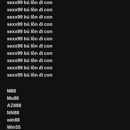
sexx99 bú lồn đi con
sexx99 bú lồn đi con
sexx99 bú lồn đi con
sexx99 bú lồn đi con
sexx99 bú lồn đi con
sexx99 bú lồn đi con
sexx99 bú lồn đi con
sexx99 bú lồn đi con
sexx99 bú lồn đi con
sexx99 bú lồn đi con
sexx99 bú lồn đi con
M88
Mu88
AZ888
NN88
win88
Win55