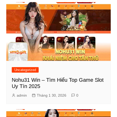
Uncategorized
Nohu31 Win – Tìm Hiểu Top Game Slot
Uy Tín 2025
admin
Tháng 1 30, 2026
0