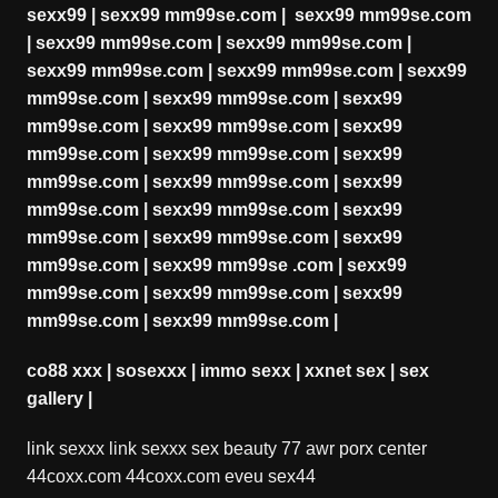
sexx99
|
sexx99 mm99se.com
|
sexx99 mm99se.com
|
sexx99 mm99se.com
|
sexx99 mm99se.com
|
sexx99 mm99se.com
|
sexx99 mm99se.com
|
sexx99
mm99se.com
|
sexx99 mm99se.com
|
sexx99
mm99se.com
|
sexx99 mm99se.com
|
sexx99
mm99se.com
|
sexx99 mm99se.com
|
sexx99
mm99se.com
|
sexx99 mm99se.com
|
sexx99
mm99se.com
|
sexx99 mm99se.com
|
sexx99
mm99se.com
|
sexx99 mm99se.com
|
sexx99
mm99se.com
|
sexx99 mm99se .com
|
sexx99
mm99se.com
|
sexx99 mm99se.com
|
sexx99
mm99se.com
|
sexx99 mm99se.com
|
co88 xxx
|
sosexxx
|
immo sexx
|
xxnet sex
|
sex
gallery
|
link sexxx
link sexxx
sex beauty
77 awr
porx center
44coxx.com
44coxx.com
eveu sex44