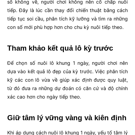
số không về, người chơi không nên cố chấp nuôi
tiếp. Đây là lúc cần thay đổi chiến thuật bằng cách
tiếp tục soi cầu, phân tích kỹ lưỡng và tìm ra những
con số mới phù hợp hơn cho chu kỳ nuôi tiếp theo.
Tham khảo kết quả lô kỳ trước
Để chọn số nuôi lô khung 1 ngày, người chơi nên
dựa vào kết quả lô đẹp của kỳ trước. Việc phân tích
kỹ các con lô vừa về giúp xác định được quy luật,
từ đó đưa ra những dự đoán có căn cứ và độ chính
xác cao hơn cho ngày tiếp theo.
Giữ tâm lý vững vàng và kiên định
Khi áp dụng cách nuôi lô khung 1 ngày, yếu tố tâm lý