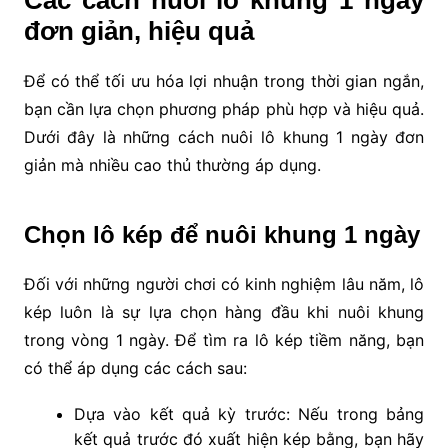
đơn giản, hiệu quả
Để có thể tối ưu hóa lợi nhuận trong thời gian ngắn,
bạn cần lựa chọn phương pháp phù hợp và hiệu quả.
Dưới đây là những cách nuôi lô khung 1 ngày đơn
giản mà nhiều cao thủ thường áp dụng.
Chọn lô kép để nuôi khung 1 ngày
Đối với những người chơi có kinh nghiệm lâu năm, lô
kép luôn là sự lựa chọn hàng đầu khi nuôi khung
trong vòng 1 ngày. Để tìm ra lô kép tiềm năng, bạn
có thể áp dụng các cách sau:
Dựa vào kết quả kỳ trước: Nếu trong bảng
kết quả trước đó xuất hiện kép bằng, bạn hãy