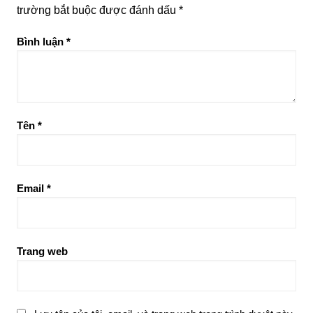
trường bắt buộc được đánh dấu
*
Bình luận
*
Tên
*
Email
*
Trang web