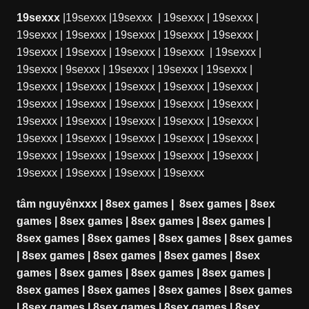
19sexxx
|
19sexxx
|
19sexxx
|
19sexxx
|
19sexxx
|
19sexxx
|
19sexxx
|
19sexxx
|
19sexxx
|
19sexxx
|
19sexxx
|
19sexxx
|
19sexxx
|
19sexxx
|
19sexxx
|
19sexxx
|
9sexxx
|
19sexxx
|
19sexxx
|
19sexxx
|
19sexxx
|
19sexxx
|
19sexxx
|
19sexxx
|
19sexxx
|
19sexxx
|
19sexxx
|
19sexxx
|
19sexxx
|
19sexxx
|
19sexxx
|
19sexxx
|
19sexxx
|
19sexxx
|
19sexxx
|
19sexxx
|
19sexxx
|
19sexxx
|
19sexxx
|
19sexxx
|
19sexxx
|
19sexxx
|
19sexxx
|
19sexxx
|
19sexxx
|
19sexxx
|
19sexxx
|
19sexxx
|
19sexxx
tâm nguyênxxx
|
8sex games
|
8sex games
|
8sex
games
|
8sex games
|
8sex games
|
8sex games
|
8sex games
|
8sex games
|
8sex games
|
8sex games
|
8sex games
|
8sex games
|
8sex games
|
8sex
games
|
8sex games
|
8sex games
|
8sex games
|
8sex games
|
8sex games
|
8sex games
|
8sex games
|
8sex games
|
8sex games
|
8sex games
|
8sex