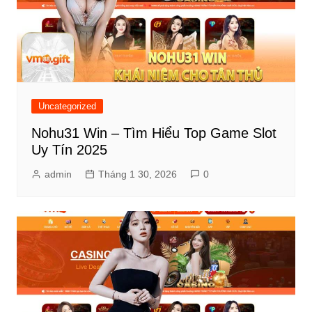
Uncategorized
Nohu31 Win – Tìm Hiểu Top Game Slot
Uy Tín 2025
admin
Tháng 1 30, 2026
0