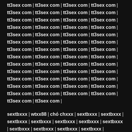
tt3sex com
|
tt3sex com
|
tt3sex com
|
tt3sex com
|
tt3sex com
|
tt3sex com
|
tt3sex com
|
tt3sex com
|
tt3sex com
|
tt3sex com
|
tt3sex com
|
tt3sex com
|
tt3sex com
|
tt3sex com
|
tt3sex com
|
tt3sex com
|
tt3sex com
|
tt3sex com
|
tt3sex com
|
tt3sex com
|
tt3sex com
|
tt3sex com
|
tt3sex com
|
tt3sex com
|
tt3sex com
|
tt3sex com
|
tt3sex com
|
tt3sex com
|
tt3sex com
|
tt3sex com
|
tt3sex com
|
tt3sex com
|
tt3sex com
|
tt3sex com
|
tt3sex com
|
tt3sex com
|
tt3sex com
|
tt3sex com
|
tt3sex com
|
tt3sex com
|
tt3sex com
|
tt3sex com
|
tt3sex com
|
tt3sex com
|
tt3sex com
|
tt3sex com
|
tt3sex com
|
tt3sex com
|
tt3sex com
|
tt3sex com
|
tt3sex com
|
tt3sex com
|
tt3sex com
|
tt3sex com
|
sextbxxx
|
wtxx88
|
chó chxxx
|
sextbxxx
|
sextbxxx
|
sextbxxx
|
sextbxxx
|
sextbxxx
|
sextbxxx
|
sextbxxx
|
sextbxxx
|
sextbxxx
|
sextbxxx
|
sextbxxx
|