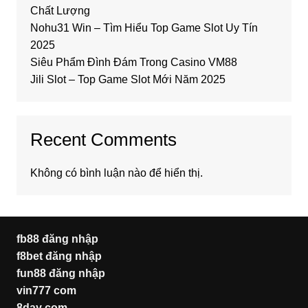
Chất Lượng
Nohu31 Win – Tìm Hiểu Top Game Slot Uy Tín
2025
Siêu Phẩm Đình Đám Trong Casino VM88
Jili Slot – Top Game Slot Mới Năm 2025
Recent Comments
Không có bình luận nào để hiển thị.
fb88 đăng nhập
f8bet đăng nhập
fun88 đăng nhập
vin777 com
8day com