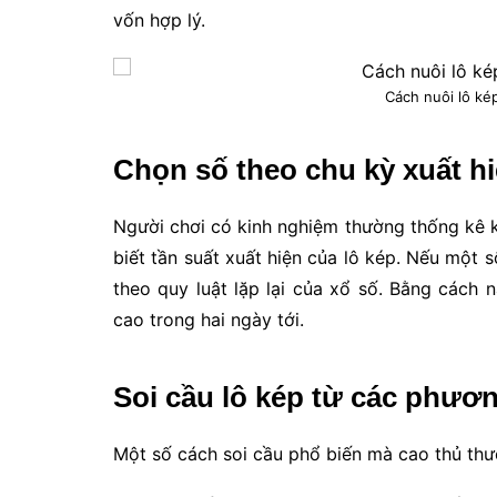
vốn hợp lý.
Cách nuôi lô ké
Chọn số theo chu kỳ xuất h
Người chơi có kinh nghiệm thường thống kê 
biết tần suất xuất hiện của lô kép. Nếu một 
theo quy luật lặp lại của xổ số. Bằng cách
cao trong hai ngày tới.
Soi cầu lô kép từ các phươ
Một số cách soi cầu phổ biến mà cao thủ th