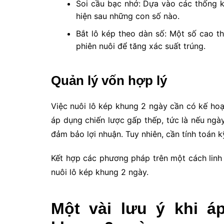
Soi cầu bạc nhớ: Dựa vào các thống k
hiện sau những con số nào.
Bắt lô kép theo dàn số: Một số cao t
phiên nuôi để tăng xác suất trúng.
Quản lý vốn hợp lý
Việc nuôi lô kép khung 2 ngày cần có kế hoạ
áp dụng chiến lược gấp thếp, tức là nếu ngà
đảm bảo lợi nhuận. Tuy nhiên, cần tính toán k
Kết hợp các phương pháp trên một cách linh 
nuôi lô kép khung 2 ngày.
Một vài lưu ý khi á