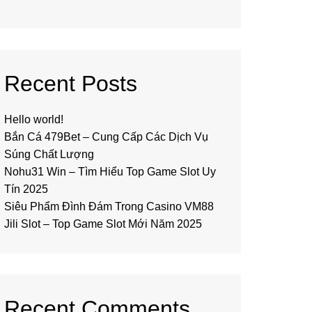
Recent Posts
Hello world!
Bắn Cá 479Bet – Cung Cấp Các Dịch Vụ
Súng Chất Lượng
Nohu31 Win – Tìm Hiểu Top Game Slot Uy
Tín 2025
Siêu Phẩm Đình Đám Trong Casino VM88
Jili Slot – Top Game Slot Mới Năm 2025
Recent Comments