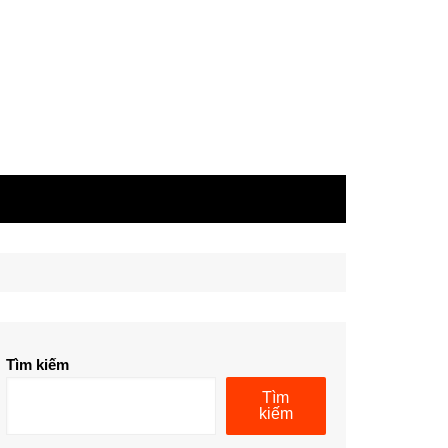
Tìm kiếm
Tìm
kiếm