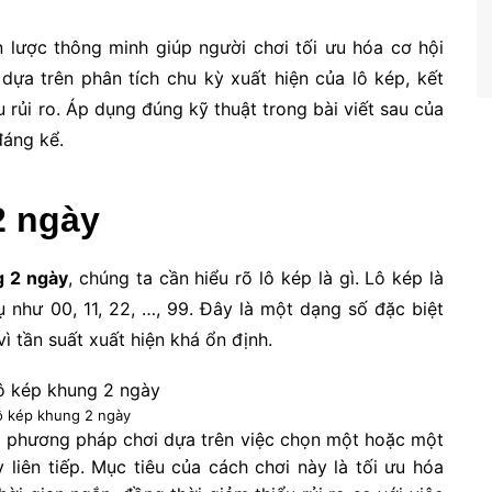
 lược thông minh giúp người chơi tối ưu hóa cơ hội
dựa trên phân tích chu kỳ xuất hiện của lô kép, kết
 rủi ro. Áp dụng đúng kỹ thuật trong bài viết sau của
đáng kể.
2 ngày
g 2 ngày
, chúng ta cần hiểu rõ lô kép là gì. Lô kép là
ụ như 00, 11, 22, …, 99. Đây là một dạng số đặc biệt
ì tần suất xuất hiện khá ổn định.
ô kép khung 2 ngày
là phương pháp chơi dựa trên việc chọn một hoặc một
 liên tiếp. Mục tiêu của cách chơi này là tối ưu hóa