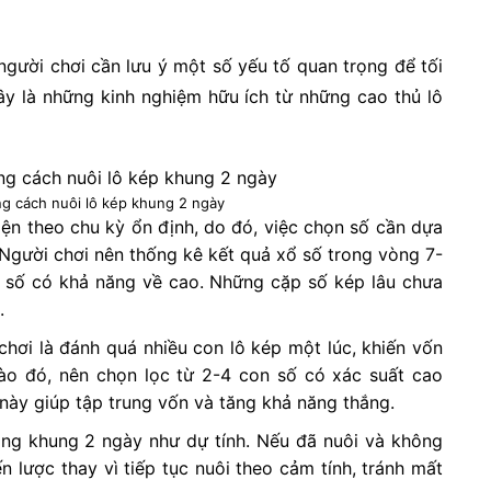
 người chơi cần lưu ý một số yếu tố quan trọng để tối
đây là những kinh nghiệm hữu ích từ những cao thủ lô
ụng cách nuôi lô kép khung 2 ngày
iện theo chu kỳ ổn định, do đó, việc chọn số cần dựa
. Người chơi nên thống kê kết quả xổ số trong vòng 7-
n số có khả năng về cao. Những cặp số kép lâu chưa
.
chơi là đánh quá nhiều con lô kép một lúc, khiến vốn
vào đó, nên chọn lọc từ 2-4 con số có xác suất cao
 này giúp tập trung vốn và tăng khả năng thắng.
ong khung 2 ngày như dự tính. Nếu đã nuôi và không
ến lược thay vì tiếp tục nuôi theo cảm tính, tránh mất