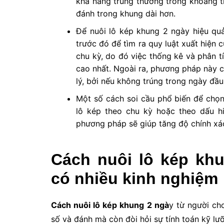
khả năng trúng thưởng trong khoảng thờ
đánh trong khung dài hơn.
Để nuôi lô kép khung 2 ngày hiệu qu
trước đó để tìm ra quy luật xuất hiện 
chu kỳ, do đó việc thống kê và phân 
cao nhất. Ngoài ra, phương pháp này c
lý, bởi nếu không trúng trong ngày đầu
Một số cách soi cầu phổ biến để chọ
lô kép theo chu kỳ hoặc theo dấu hi
phương pháp sẽ giúp tăng độ chính xác
Cách nuôi lô kép kh
có nhiều kinh nghiệm
Cách nuôi lô kép khung 2 ngà
y từ người ch
số và đánh mà còn đòi hỏi sự tính toán kỹ lưỡ