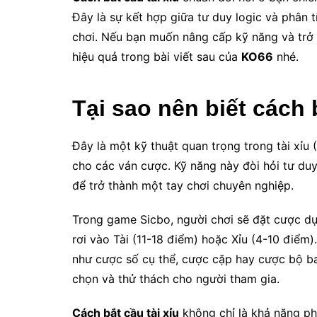
Đây là sự kết hợp giữa tư duy logic và phân 
chơi. Nếu bạn muốn nâng cấp kỹ năng và trở 
hiệu quả trong bài viết sau của
KO66
nhé.
Tại sao nên biết cách 
Đây là một kỹ thuật quan trọng trong tài xỉu
cho các ván cược. Kỹ năng này đòi hỏi tư duy
để trở thành một tay chơi chuyên nghiệp.
Trong game Sicbo, người chơi sẽ đặt cược dự
rơi vào Tài (11-18 điểm) hoặc Xỉu (4-10 điểm
như cược số cụ thể, cược cặp hay cược bộ b
chọn và thử thách cho người tham gia.
Cách bắt cầu tài xỉu
không chỉ là khả năng ph