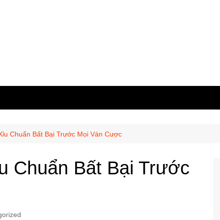
Xỉu Chuẩn Bất Bại Trước Mọi Ván Cược
ỉu Chuẩn Bất Bại Trước
gorized