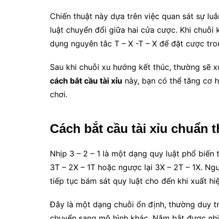
Chiến thuật này dựa trên việc quan sát sự luâ
luật chuyển đổi giữa hai cửa cược. Khi chuỗi
dụng nguyên tắc T – X -T – X để đặt cược tr
Sau khi chuỗi xu hướng kết thúc, thường sẽ x
cách bắt cầu tài xỉu
này, bạn có thể tăng cơ h
chơi.
Cách bắt cầu tài xỉu chuẩn t
Nhịp 3 – 2 – 1 là một dạng quy luật phổ biến 
3T – 2X – 1T hoặc ngược lại 3X – 2T – 1X. Ngư
tiếp tục bám sát quy luật cho đến khi xuất hiệ
Đây là một dạng chuỗi ổn định, thường duy trì
chuyển sang mô hình khác. Nắm bắt được nhịp