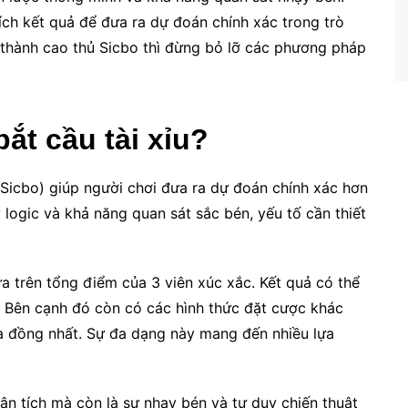
tích kết quả để đưa ra dự đoán chính xác trong trò
thành cao thủ Sicbo thì đừng bỏ lỡ các phương pháp
bắt cầu tài xỉu?
 (Sicbo) giúp người chơi đưa ra dự đoán chính xác hơn
 logic và khả năng quan sát sắc bén, yếu tố cần thiết
a trên tổng điểm của 3 viên xúc xắc. Kết quả có thể
). Bên cạnh đó còn có các hình thức đặt cược khác
a đồng nhất. Sự đa dạng này mang đến nhiều lựa
ân tích mà còn là sự nhạy bén và tư duy chiến thuật