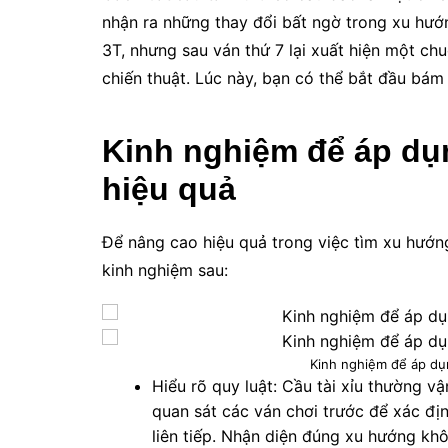
nhận ra những thay đổi bất ngờ trong xu hướng
3T, nhưng sau ván thứ 7 lại xuất hiện một chu
chiến thuật. Lúc này, bạn có thể bắt đầu bá
Kinh nghiệm để áp dụn
hiệu quả
Để nâng cao hiệu quả trong việc tìm xu hướn
kinh nghiệm sau:
Kinh nghiệm để áp dụn
Hiểu rõ quy luật: Cầu tài xỉu thường v
quan sát các ván chơi trước để xác đị
liên tiếp. Nhận diện đúng xu hướng kh