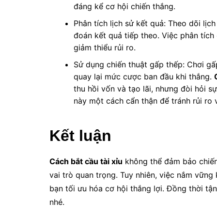
đáng kể cơ hội chiến thắng.
Phân tích lịch sử kết quả: Theo dõi lịc
đoán kết quả tiếp theo. Việc phân tích 
giảm thiểu rủi ro.
Sử dụng chiến thuật gấp thếp: Chơi gấ
quay lại mức cược ban đầu khi thắng.
thu hồi vốn và tạo lãi, nhưng đòi hỏi s
này một cách cẩn thận để tránh rủi ro 
Kết luận
Cách bắt cầu tài xỉu
không thể đảm bảo chiến 
vai trò quan trọng. Tuy nhiên, việc nắm vững
bạn tối ưu hóa cơ hội thắng lợi. Đồng thời tậ
nhé.