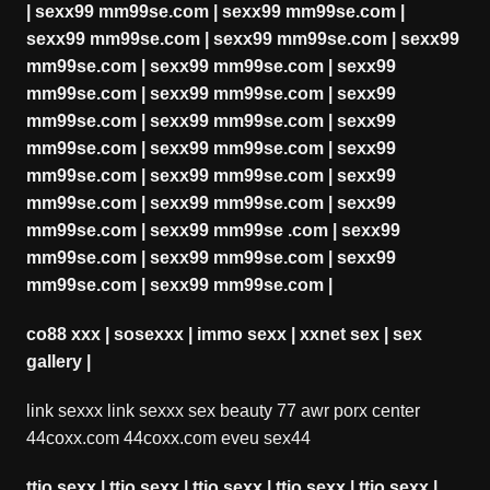
|
sexx99 mm99se.com
|
sexx99 mm99se.com
|
sexx99 mm99se.com
|
sexx99 mm99se.com
|
sexx99
mm99se.com
|
sexx99 mm99se.com
|
sexx99
mm99se.com
|
sexx99 mm99se.com
|
sexx99
mm99se.com
|
sexx99 mm99se.com
|
sexx99
mm99se.com
|
sexx99 mm99se.com
|
sexx99
mm99se.com
|
sexx99 mm99se.com
|
sexx99
mm99se.com
|
sexx99 mm99se.com
|
sexx99
mm99se.com
|
sexx99 mm99se .com
|
sexx99
mm99se.com
|
sexx99 mm99se.com
|
sexx99
mm99se.com
|
sexx99 mm99se.com
|
co88 xxx
|
sosexxx
|
immo sexx
|
xxnet sex
|
sex
gallery
|
link sexxx
link sexxx
sex beauty
77 awr
porx center
44coxx.com
44coxx.com
eveu sex44
ttio sexx
|
ttio sexx
|
ttio sexx
|
ttio sexx
|
ttio sexx
|