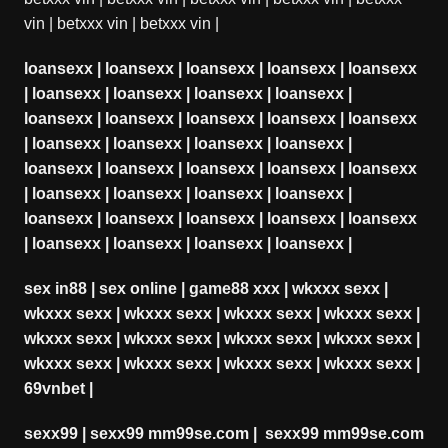
vin
|
betxxx vin
|
betxxx vin
|
loansexx
|
loansexx
|
loansexx
|
loansexx
|
loansexx
|
loansexx
|
loansexx
|
loansexx
|
loansexx
|
loansexx
|
loansexx
|
loansexx
|
loansexx
|
loansexx
|
loansexx
|
loansexx
|
loansexx
|
loansexx
|
loansexx
|
loansexx
|
loansexx
|
loansexx
|
loansexx
|
loansexx
|
loansexx
|
loansexx
|
loansexx
|
loansexx
|
loansexx
|
loansexx
|
loansexx
|
loansexx
|
loansexx
|
loansexx
|
loansexx
|
loansexx
|
sex in88
|
sex online
|
game88 xxx
|
wkxxx sexx
|
wkxxx sexx
|
wkxxx sexx
|
wkxxx sexx
|
wkxxx sexx
|
wkxxx sexx
|
wkxxx sexx
|
wkxxx sexx
|
wkxxx sexx
|
wkxxx sexx
|
wkxxx sexx
|
wkxxx sexx
|
wkxxx sexx
|
69vnbet
|
sexx99
|
sexx99 mm99se.com
|
sexx99 mm99se.com