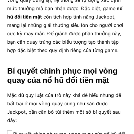
mức thưởng mà bạn nhận được. Đặc biệt, game
nổ
hũ đổi tiền mặt
còn tích hợp tính năng Jackpot,
mang lại những giải thưởng siêu lớn cho người chơi
cực kỳ may mắn. Để giành được phần thưởng này,
bạn cần quay trúng các biểu tượng tạo thành tập
hợp đặc biệt theo quy định riêng của từng game.
Bí quyết chinh phục mọi vòng
quay của nổ hũ đổi tiền mặt
Mặc dù quy luật của trò này khá dễ hiểu nhưng để
bất bại ở mọi vòng quay cũng như săn được
Jackpot, bần cần bỏ túi thêm một số bí quyết sau
đây: