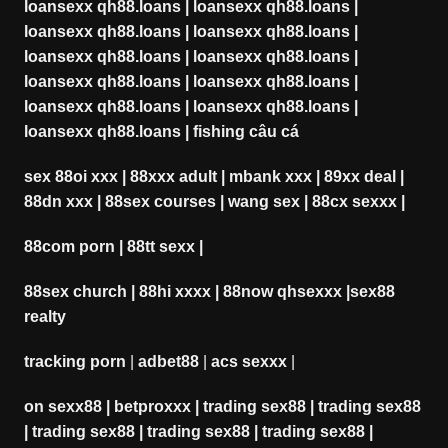
loansexx qh88.loans
|
loansexx qh88.loans
|
loansexx qh88.loans
|
loansexx qh88.loans
|
loansexx qh88.loans
|
loansexx qh88.loans
|
loansexx qh88.loans
|
loansexx qh88.loans
|
loansexx qh88.loans
|
loansexx qh88.loans
|
loansexx qh88.loans
|
fishing câu cá
sex 88oi xxx
|
88xxx adult
|
mbank xxx
|
89xx deal
|
88dn xxx
|
88sex courses
|
wang sex
|
88cx sexxx
|
88com porn
|
88tt sexx
|
88sex church
|
88hi xxxx
|
88now qhsexxx
|
sex88
realty
tracking porn
|
adbet88
|
acs sexxx
|
on sexx88
|
betproxxx
|
trading sex88
|
trading sex88
|
trading sex88
|
trading sex88
|
trading sex88
|