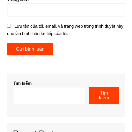
Lưu tên của tôi, email, và trang web trong trình duyệt này
cho lần bình luận kế tiếp của tôi.
Tìm kiếm
Tìm
kiếm