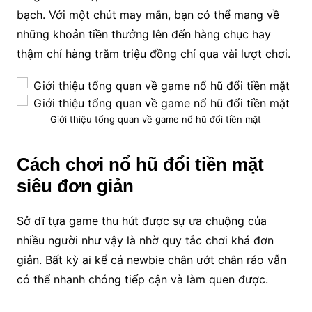
bạch. Với một chút may mắn, bạn có thể mang về
những khoản tiền thưởng lên đến hàng chục hay
thậm chí hàng trăm triệu đồng chỉ qua vài lượt chơi.
Giới thiệu tổng quan về game nổ hũ đổi tiền mặt
Cách chơi nổ hũ đổi tiền mặt
siêu đơn giản
Sở dĩ tựa game thu hút được sự ưa chuộng của
nhiều người như vậy là nhờ quy tắc chơi khá đơn
giản. Bất kỳ ai kể cả newbie chân ướt chân ráo vẫn
có thể nhanh chóng tiếp cận và làm quen được.