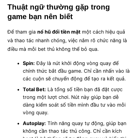
Thuật ngữ thường gặp trong
game bạn nên biết
Để tham gia
nổ hũ đổi tiền mặt
một cách hiệu quả
và thao tác nhanh chóng, việc nắm rõ chức năng là
điều mà mỗi bet thủ không thể bỏ qua.
Spin:
Đây là nút khởi động vòng quay để
chính thức bắt đầu game. Chỉ cần nhấn vào là
các cuộn sẽ chuyển động để tạo ra kết quả.
Total Bet:
Là tổng số tiền bạn đã đặt cược
trong một lượt chơi. Nút này giúp bạn dễ
dàng kiểm soát số tiền mình đầu tư vào mỗi
vòng quay.
Autoplay:
Tính năng quay tự động, giúp bạn
không cần thao tác thủ công. Chỉ cần kích