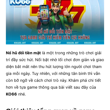
Nổ hũ đổi tiền mặt
là một trong những trò chơi giải
trí đầy sức hút. Nổi bật nhờ lối chơi đơn giản và giao
diện bắt mắt nên thu hút lượng lớn người chơi tham
gia mỗi ngày. Tuy nhiên, với những tân binh thì vẫn
còn bỡ ngỡ về cách chơi trò này. Khám phá chi tiết
hơn về tựa game thông qua bài viết sau đây của
KO66
nhé.