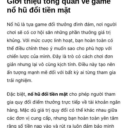
Giới thiệu tổng quan về game
nổ hũ đổi tiền mặt
Nổ hũ là tựa game đổi thưởng đình đám, nơi người
chơi sẽ có cơ hội săn những phần thưởng giá trị
khủng. Với mức cược linh hoạt, bạn hoàn toàn có
thể điều chỉnh theo ý muốn sao cho phù hợp với
chiến lược của mình. Đây là trò có cách chơi đơn
giản nhưng lại vô cùng kịch tính. Điều này tạo nên
ấn tượng mạnh mẽ đối với bất kỳ ai từng tham gia
trải nghiệm.
Đặc biệt,
nổ hũ đổi tiền mặt
cho phép người tham
gia quy đổi điểm thưởng trực tiếp về tài khoản ngân
hàng. Mặc dù giá trị quy đổi có thể khác nhau giữa
các đơn vị cung cấp, nhưng bạn hoàn toàn yên tâm
rằng số tiền nạp vào và rút ra luôn đảm bảo minh