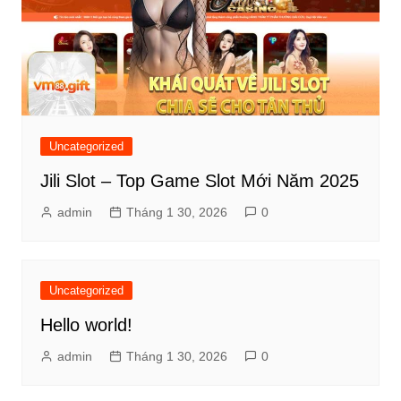
Uncategorized
Jili Slot – Top Game Slot Mới Năm 2025
admin
Tháng 1 30, 2026
0
Uncategorized
Hello world!
admin
Tháng 1 30, 2026
0