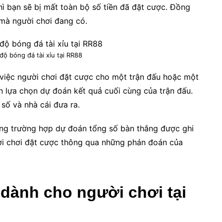
ì bạn sẽ bị mất toàn bộ số tiền đã đặt cược. Đồng
 mà người chơi đang có.
độ bóng đá tài xỉu tại RR88
 việc người chơi đặt cược cho một trận đấu hoặc một
ần lựa chọn dự đoán kết quả cuối cùng của trận đấu.
số và nhà cái đưa ra.
ong trường hợp dự đoán tổng số bàn thắng được ghi
ười chơi đặt cược thông qua những phán đoán của
u dành cho người chơi tại