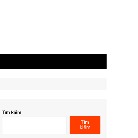
Tìm kiếm
Tìm
kiếm