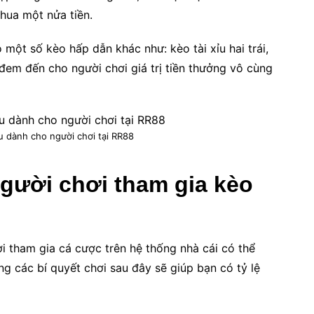
thua một nửa tiền.
một số kèo hấp dẫn khác như: kèo tài xỉu hai trái,
 đem đến cho người chơi giá trị tiền thưởng vô cùng
ỉu dành cho người chơi tại RR88
người chơi tham gia kèo
i tham gia cá cược trên hệ thống nhà cái có thể
g các bí quyết chơi sau đây sẽ giúp bạn có tỷ lệ