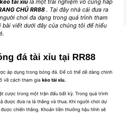
kèo tài xỉu
là một trải nghiệm vô cùng hấp
RANG CHỦ RR88
. Tại đây nhà cái đưa ra
người chơi đa dạng trong quá trình tham
 bài viết dưới đây của chúng tôi để hiểu
é.
ng đá tài xỉu tại RR88
ược áp dụng trong bóng đá. Để có thể dễ dàng chinh
rõ về cách tham gia
kèo tài xỉu.
ặt cược trong một trận đấu bất kỳ. Trong quá trình
uả được đưa ra là thắng và thua. Khi người chơi dự
 được chiến thắng. Khoản tiền thưởng hậu hĩnh sẽ