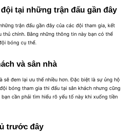
đội tại những trận đấu gần đây
 những trận đấu gần đây của các đội tham gia, kết
 thủ chính. Bằng những thông tin này bạn có thể
đội bóng cụ thể.
hách và sân nhà
à sẽ đem lại ưu thế nhiều hơn. Đặc biệt là sự ủng hộ
u đội bóng tham gia thi đấu tại sân khách nhưng cũng
 bạn cần phải tìm hiểu rõ yếu tố này khi xuống tiền
hủ trước đây