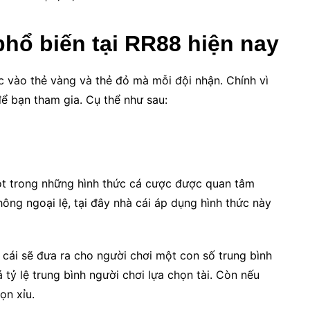
phổ biến tại RR88 hiện nay
c vào thẻ vàng và thẻ đỏ mà mỗi đội nhận. Chính vì
để bạn tham gia. Cụ thể như sau:
một trong những hình thức cá cược được quan tâm
ng ngoại lệ, tại đây nhà cái áp dụng hình thức này
 cái sẽ đưa ra cho người chơi một con số trung bình
tỷ lệ trung bình người chơi lựa chọn tài. Còn nếu
họn xỉu.