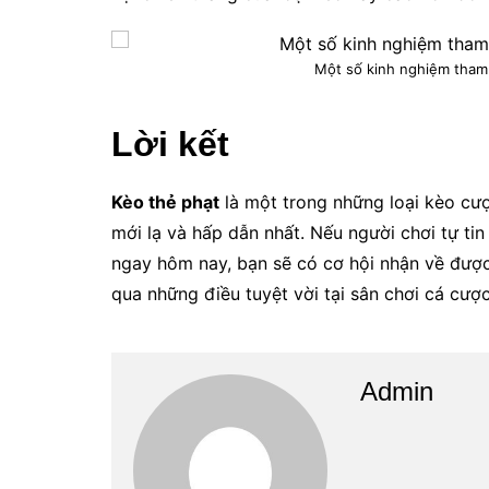
Một số kinh nghiệm tham 
Lời kết
Kèo thẻ phạt
là một trong những loại kèo cư
mới lạ và hấp dẫn nhất. Nếu người chơi tự ti
ngay hôm nay, bạn sẽ có cơ hội nhận về được
qua những điều tuyệt vời tại sân chơi cá cượ
Admin