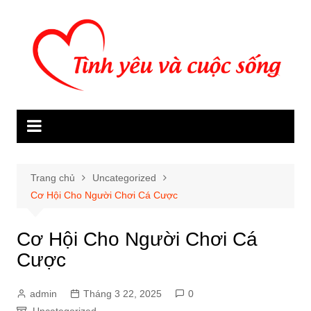
Chuyển
đến
phần
nội
dung
Trang chủ
Uncategorized
Cơ Hội Cho Người Chơi Cá Cược
Cơ Hội Cho Người Chơi Cá
Cược
admin
Tháng 3 22, 2025
0
Uncategorized