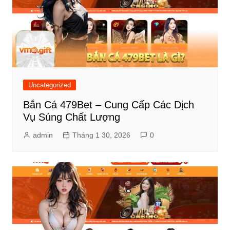
Uncategorized
Bắn Cá 479Bet – Cung Cấp Các Dịch
Vụ Súng Chất Lượng
admin
Tháng 1 30, 2026
0