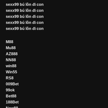
sexx99 bú lồn đi con
sexx99 bú lồn đi con
sexx99 bú lồn đi con
sexx99 bú lồn đi con
sexx99 bú lồn đi con
M88
Mu88
AZ888
NN88
win88
Win55
RS8
009Bet
99ok
Bet88
188Bet