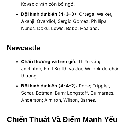
Kovacic vẫn còn bỏ ngỏ.
Đội hình dự kiến (4-3-3):
Ortega; Walker,
Akanji, Gvardiol, Sergio Gomez; Phillips,
Nunes; Doku, Lewis, Bobb; Haaland.
Newcastle
Chấn thương và treo giò:
Thiếu vắng
Joelinton, Emil Krafth và Joe Willock do chấn
thương.
Đội hình dự kiến (4-4-2):
Pope; Trippier,
Schar, Botman, Burn; Longstaff, Guimaraes,
Anderson; Almiron, Wilson, Barnes.
Chiến Thuật Và Điểm Mạnh Yếu