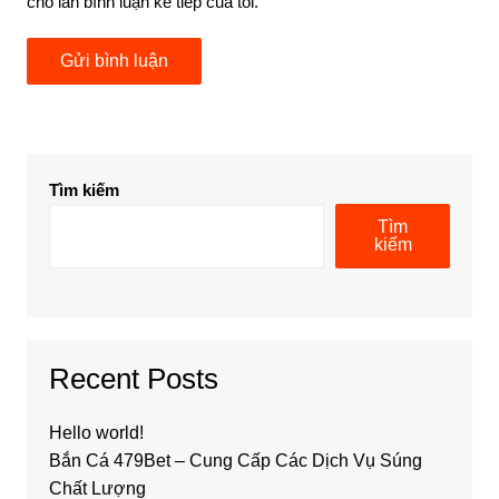
cho lần bình luận kế tiếp của tôi.
Tìm kiếm
Tìm
kiếm
Recent Posts
Hello world!
Bắn Cá 479Bet – Cung Cấp Các Dịch Vụ Súng
Chất Lượng