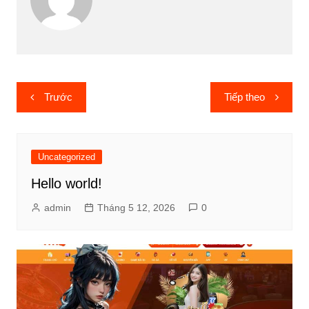
Điều
Trước
Tiếp theo
hướng
bài
viết
Uncategorized
Hello world!
admin
Tháng 5 12, 2026
0