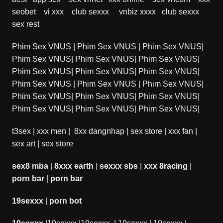
seobet
vi xxx
club sexxx
vnbiz xxxx
club sexxx
sex rest
Phim Sex VNUS
|
Phim Sex VNUS
|
Phim Sex VNUS
|
Phim Sex VNUS
|
Phim Sex VNUS
|
Phim Sex VNUS
|
Phim Sex VNUS
|
Phim Sex VNUS
|
Phim Sex VNUS
|
Phim Sex VNUS
|
Phim Sex VNUS
|
Phim Sex VNUS
|
Phim Sex VNUS
|
Phim Sex VNUS
|
Phim Sex VNUS
|
Phim Sex VNUS
|
Phim Sex VNUS
|
Phim Sex VNUS
|
t3sex
|
xxx men
|
8xx dangnhap
|
sex store
|
xxx fan
|
sex art
|
sex store
sex8 mba
|
8xxx earth
|
sexxx sbs
|
xxx 8racing
|
porn bar
|
porn bar
19sexxx
|
porn bot