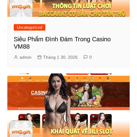
Uncategorized
Siêu Phẩm Đình Đám Trong Casino
VM88
admin
Tháng 1 30, 2026
0