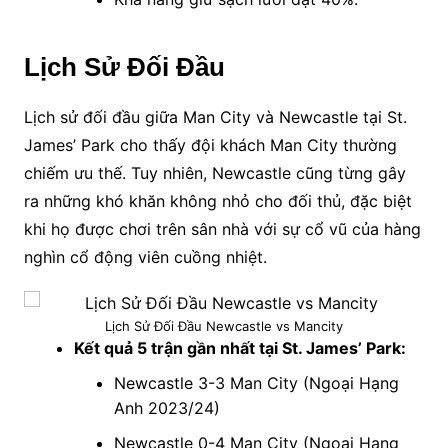
Lịch Sử Đối Đầu
Lịch sử đối đầu giữa Man City và Newcastle tại St.
James’ Park cho thấy đội khách Man City thường
chiếm ưu thế. Tuy nhiên, Newcastle cũng từng gây
ra những khó khăn không nhỏ cho đối thủ, đặc biệt
khi họ được chơi trên sân nhà với sự cổ vũ của hàng
nghìn cổ động viên cuồng nhiệt.
Lịch Sử Đối Đầu Newcastle vs Mancity
Kết quả 5 trận gần nhất tại St. James’ Park:
Newcastle 3-3 Man City (Ngoại Hạng
Anh 2023/24)
Newcastle 0-4 Man City (Ngoại Hạng