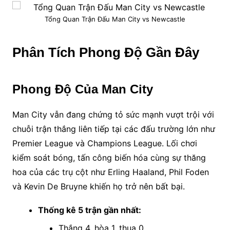
Tổng Quan Trận Đấu Man City vs Newcastle
Phân Tích Phong Độ Gần Đây
Phong Độ Của Man City
Man City vẫn đang chứng tỏ sức mạnh vượt trội với
chuỗi trận thắng liên tiếp tại các đấu trường lớn như
Premier League và Champions League. Lối chơi
kiểm soát bóng, tấn công biến hóa cùng sự thăng
hoa của các trụ cột như Erling Haaland, Phil Foden
và Kevin De Bruyne khiến họ trở nên bất bại.
Thống kê 5 trận gần nhất:
Thắng 4, hòa 1, thua 0.