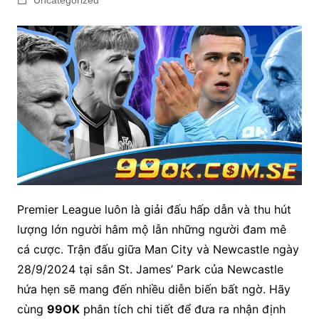
Premier League luôn là giải đấu hấp dẫn và thu hút
lượng lớn người hâm mộ lẫn những người đam mê
cá cược. Trận đấu giữa Man City và Newcastle ngày
28/9/2024 tại sân St. James’ Park của Newcastle
hứa hẹn sẽ mang đến nhiều diễn biến bất ngờ. Hãy
cùng
99OK
phân tích chi tiết để đưa ra nhận định