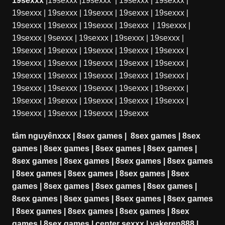
19sexxx
|
19sexxx
|
19sexxx
|
19sexxx
|
19sexxx
|
19sexxx
|
19sexxx
|
19sexxx
|
19sexxx
|
19sexxx
|
19sexxx
|
19sexxx
|
19sexxx
|
19sexxx
|
19sexxx
|
19sexxx
|
9sexxx
|
19sexxx
|
19sexxx
|
19sexxx
|
19sexxx
|
19sexxx
|
19sexxx
|
19sexxx
|
19sexxx
|
19sexxx
|
19sexxx
|
19sexxx
|
19sexxx
|
19sexxx
|
19sexxx
|
19sexxx
|
19sexxx
|
19sexxx
|
19sexxx
|
19sexxx
|
19sexxx
|
19sexxx
|
19sexxx
|
19sexxx
|
19sexxx
|
19sexxx
|
19sexxx
|
19sexxx
|
19sexxx
|
19sexxx
|
19sexxx
|
19sexxx
|
19sexxx
tâm nguyênxxx
|
8sex games
|
8sex games
|
8sex
games
|
8sex games
|
8sex games
|
8sex games
|
8sex games
|
8sex games
|
8sex games
|
8sex games
|
8sex games
|
8sex games
|
8sex games
|
8sex
games
|
8sex games
|
8sex games
|
8sex games
|
8sex games
|
8sex games
|
8sex games
|
8sex games
|
8sex games
|
8sex games
|
8sex games
|
8sex
games
|
8sex games
|
center sexxx
|
vakeren888
|