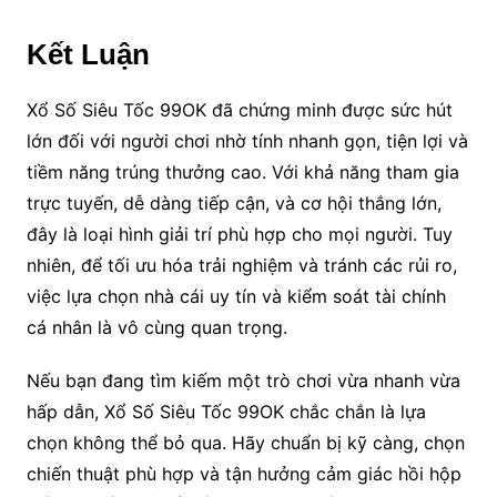
Kết Luận
Xổ Số Siêu Tốc 99OK đã chứng minh được sức hút
lớn đối với người chơi nhờ tính nhanh gọn, tiện lợi và
tiềm năng trúng thưởng cao. Với khả năng tham gia
trực tuyến, dễ dàng tiếp cận, và cơ hội thắng lớn,
đây là loại hình giải trí phù hợp cho mọi người. Tuy
nhiên, để tối ưu hóa trải nghiệm và tránh các rủi ro,
việc lựa chọn nhà cái uy tín và kiểm soát tài chính
cá nhân là vô cùng quan trọng.
Nếu bạn đang tìm kiếm một trò chơi vừa nhanh vừa
hấp dẫn, Xổ Số Siêu Tốc 99OK chắc chắn là lựa
chọn không thể bỏ qua. Hãy chuẩn bị kỹ càng, chọn
chiến thuật phù hợp và tận hưởng cảm giác hồi hộp