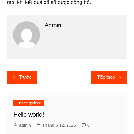
mỗi khi kết quả xổ số được công bố.
Admin
Điều
Trước
Tiếp theo
hướng
bài
viết
Uncategorized
Hello world!
admin
Tháng 5 12, 2026
0