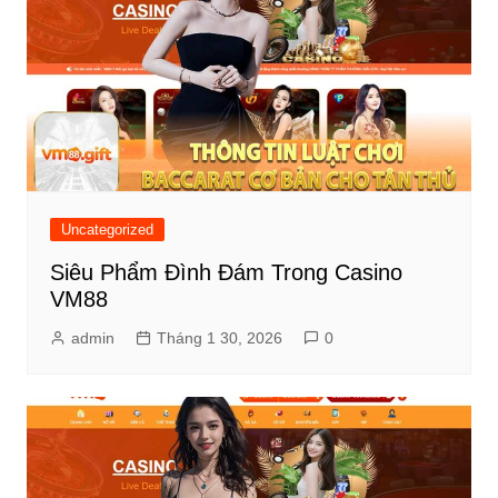
Uncategorized
Siêu Phẩm Đình Đám Trong Casino
VM88
admin
Tháng 1 30, 2026
0