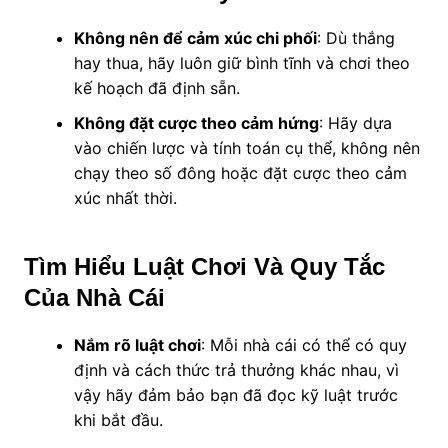
Không nên để cảm xúc chi phối
: Dù thắng
hay thua, hãy luôn giữ bình tĩnh và chơi theo
kế hoạch đã định sẵn.
Không đặt cược theo cảm hứng
: Hãy dựa
vào chiến lược và tính toán cụ thể, không nên
chạy theo số đông hoặc đặt cược theo cảm
xúc nhất thời.
Tìm Hiểu Luật Chơi Và Quy Tắc
Của Nhà Cái
Nắm rõ luật chơi
: Mỗi nhà cái có thể có quy
định và cách thức trả thưởng khác nhau, vì
vậy hãy đảm bảo bạn đã đọc kỹ luật trước
khi bắt đầu.