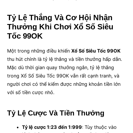
Tỷ Lệ Thắng Và Cơ Hội Nhận
Thưởng Khi Chơi Xổ Số Siêu
Tốc 99OK
Một trong những điều khiến
Xổ Số Siêu Tốc 99OK
thu hút chính là tỷ lệ thắng và tiền thưởng hấp dẫn.
Mặc dù thời gian quay thưởng ngắn, tỷ lệ thắng
trong Xổ Số Siêu Tốc 99OK vẫn rất cạnh tranh, và
người chơi có thể kiếm được những khoản tiền lớn
với số tiền cược nhỏ.
Tỷ Lệ Cược Và Tiền Thưởng
Tỷ lệ cược 1:23 đến 1:999
: Tùy thuộc vào