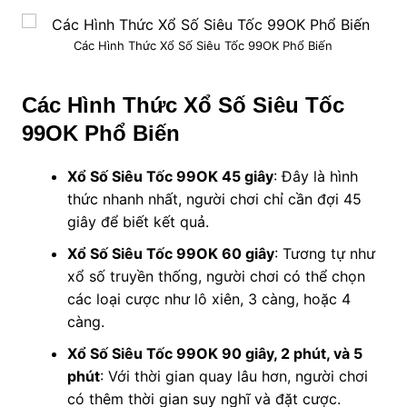
Các Hình Thức Xổ Số Siêu Tốc 99OK Phổ Biến
Các Hình Thức Xổ Số Siêu Tốc
99OK Phổ Biến
Xổ Số Siêu Tốc 99OK 45 giây
: Đây là hình
thức nhanh nhất, người chơi chỉ cần đợi 45
giây để biết kết quả.
Xổ Số Siêu Tốc 99OK 60 giây
: Tương tự như
xổ số truyền thống, người chơi có thể chọn
các loại cược như lô xiên, 3 càng, hoặc 4
càng.
Xổ Số Siêu Tốc 99OK 90 giây, 2 phút, và 5
phút
: Với thời gian quay lâu hơn, người chơi
có thêm thời gian suy nghĩ và đặt cược.