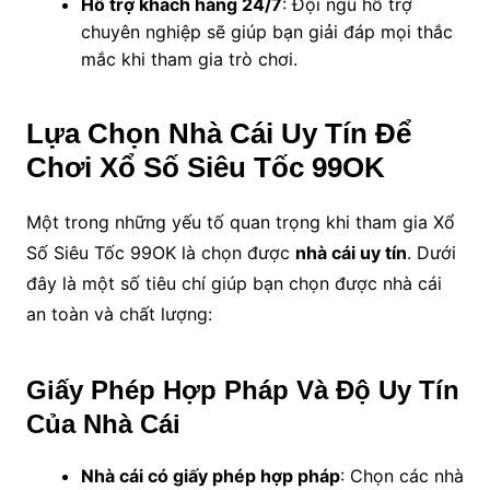
Hỗ trợ khách hàng 24/7
: Đội ngũ hỗ trợ
chuyên nghiệp sẽ giúp bạn giải đáp mọi thắc
mắc khi tham gia trò chơi.
Lựa Chọn Nhà Cái Uy Tín Để
Chơi Xổ Số Siêu Tốc 99OK
Một trong những yếu tố quan trọng khi tham gia Xổ
Số Siêu Tốc 99OK là chọn được
nhà cái uy tín
. Dưới
đây là một số tiêu chí giúp bạn chọn được nhà cái
an toàn và chất lượng:
Giấy Phép Hợp Pháp Và Độ Uy Tín
Của Nhà Cái
Nhà cái có giấy phép hợp pháp
: Chọn các nhà