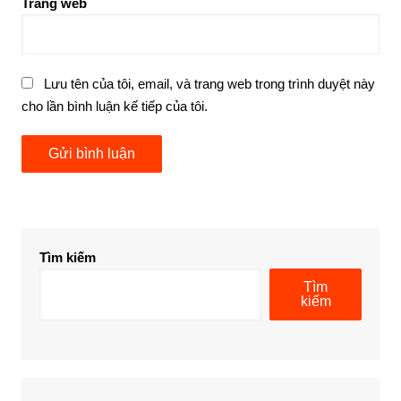
Trang web
Lưu tên của tôi, email, và trang web trong trình duyệt này
cho lần bình luận kế tiếp của tôi.
Tìm kiếm
Tìm
kiếm