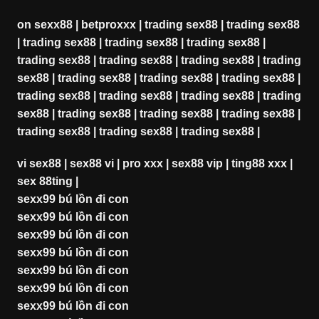
on sexx88
|
betproxxx
|
trading sex88
|
trading sex88
|
trading sex88
|
trading sex88
|
trading sex88
|
trading sex88
|
trading sex88
|
trading sex88
|
trading
sex88
|
trading sex88
|
trading sex88
|
trading sex88
|
trading sex88
|
trading sex88
|
trading sex88
|
trading
sex88
|
trading sex88
|
trading sex88
|
trading sex88
|
trading sex88
|
trading sex88
|
trading sex88
|
vi sex88
|
sex88 vi
|
pro xxx
|
sex88 vip
|
ting88 xxx
|
sex 88ting
|
sexx99 bú lồn đi con
sexx99 bú lồn đi con
sexx99 bú lồn đi con
sexx99 bú lồn đi con
sexx99 bú lồn đi con
sexx99 bú lồn đi con
sexx99 bú lồn đi con