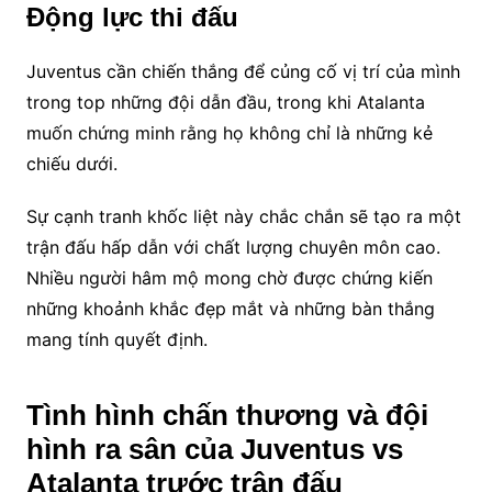
Động lực thi đấu
Juventus cần chiến thắng để củng cố vị trí của mình
trong top những đội dẫn đầu, trong khi Atalanta
muốn chứng minh rằng họ không chỉ là những kẻ
chiếu dưới.
Sự cạnh tranh khốc liệt này chắc chắn sẽ tạo ra một
trận đấu hấp dẫn với chất lượng chuyên môn cao.
Nhiều người hâm mộ mong chờ được chứng kiến
những khoảnh khắc đẹp mắt và những bàn thắng
mang tính quyết định.
Tình hình chấn thương và đội
hình ra sân của Juventus vs
Atalanta trước trận đấu