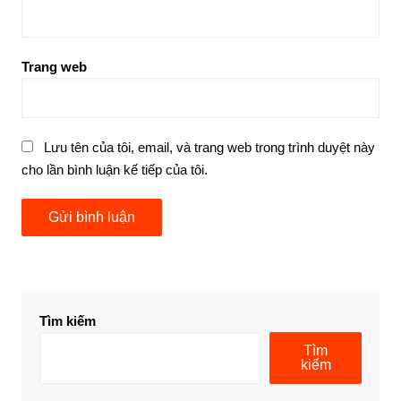
Trang web
Lưu tên của tôi, email, và trang web trong trình duyệt này
cho lần bình luận kế tiếp của tôi.
Tìm kiếm
Tìm
kiếm