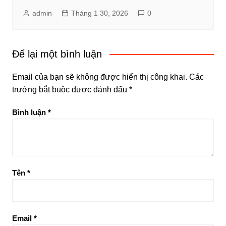
admin
Tháng 1 30, 2026
0
Để lại một bình luận
Email của bạn sẽ không được hiển thị công khai.
Các
trường bắt buộc được đánh dấu
*
Bình luận
*
Tên
*
Email
*