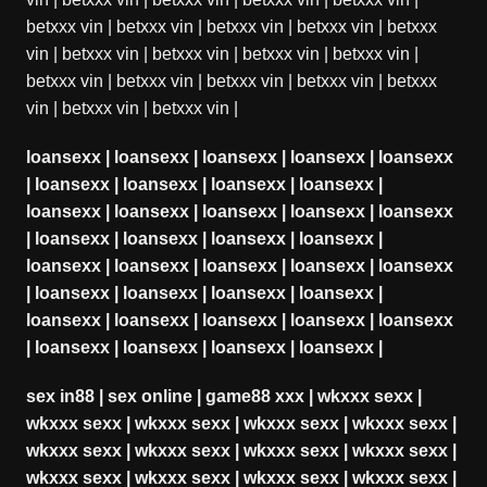
betxxx vin
|
betxxx vin
|
betxxx vin
|
betxxx vin
|
betxxx
vin
|
betxxx vin
|
betxxx vin
|
betxxx vin
|
betxxx vin
|
betxxx vin
|
betxxx vin
|
betxxx vin
|
betxxx vin
|
betxxx
vin
|
betxxx vin
|
betxxx vin
|
loansexx
|
loansexx
|
loansexx
|
loansexx
|
loansexx
|
loansexx
|
loansexx
|
loansexx
|
loansexx
|
loansexx
|
loansexx
|
loansexx
|
loansexx
|
loansexx
|
loansexx
|
loansexx
|
loansexx
|
loansexx
|
loansexx
|
loansexx
|
loansexx
|
loansexx
|
loansexx
|
loansexx
|
loansexx
|
loansexx
|
loansexx
|
loansexx
|
loansexx
|
loansexx
|
loansexx
|
loansexx
|
loansexx
|
loansexx
|
loansexx
|
loansexx
|
sex in88
|
sex online
|
game88 xxx
|
wkxxx sexx
|
wkxxx sexx
|
wkxxx sexx
|
wkxxx sexx
|
wkxxx sexx
|
wkxxx sexx
|
wkxxx sexx
|
wkxxx sexx
|
wkxxx sexx
|
wkxxx sexx
|
wkxxx sexx
|
wkxxx sexx
|
wkxxx sexx
|