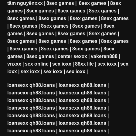
tâm nguyênxxx
|
8sex games
|
8sex games
|
8sex
games
|
8sex games
|
8sex games
|
8sex games
|
8sex games
|
8sex games
|
8sex games
|
8sex games
|
8sex games
|
8sex games
|
8sex games
|
8sex
games
|
8sex games
|
8sex games
|
8sex games
|
8sex games
|
8sex games
|
8sex games
|
8sex games
|
8sex games
|
8sex games
|
8sex games
|
8sex
games
|
8sex games
|
center sexxx
|
vakeren888
|
vnxxx
|
sex online
|
sex ioxx
|
88xx life
|
sex ioxx
|
sex
ioxx
|
sex ioxx
|
sex ioxx
|
sex ioxx
|
loansexx qh88.loans
|
loansexx qh88.loans
|
loansexx qh88.loans
|
loansexx qh88.loans
|
loansexx qh88.loans
|
loansexx qh88.loans
|
loansexx qh88.loans
|
loansexx qh88.loans
|
loansexx qh88.loans
|
loansexx qh88.loans
|
loansexx qh88.loans
|
loansexx qh88.loans
|
loansexx qh88.loans
|
loansexx qh88.loans
|