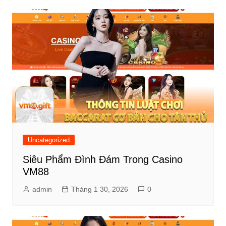
Uncategorized
Siêu Phẩm Đình Đám Trong Casino
VM88
admin
Tháng 1 30, 2026
0