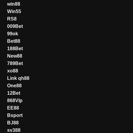
win88
Win55
RS8
009Bet
99ok
Bet88
188Bet
New88
789Bet
xo88
Link qh88
One88
12Bet
868VIp
EE88
Bsport
BJ88
sv388