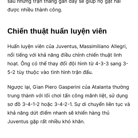
sau những trận thắng gần đây sẽ giúp họ gặt hái
được nhiều thành công.
Chiến thuật huấn luyện viên
Huấn luyện viên của Juventus, Massimiliano Allegri,
nổi tiếng với khả năng điều chỉnh chiến thuật linh
hoạt. Ông có thể thay đổi đội hình từ 4-3-3 sang 3-
5-2 tùy thuộc vào tình hình trận đấu.
Ngược lại, Gian Piero Gasperini của Atalanta thường
trung thành với lối chơi tấn công mãnh liệt, sử dụng
sơ đồ 3-4-1-2 hoặc 3-4-2-1. Sự di chuyển liên tục và
khả năng dứt điểm nhanh sẽ khiến hàng thủ
Juventus gặp rất nhiều khó khăn.