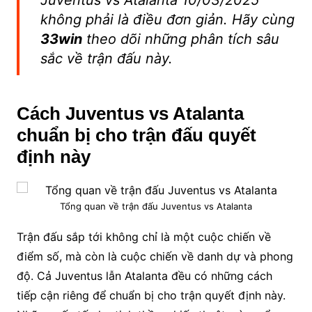
không phải là điều đơn giản. Hãy cùng
33win
theo dõi những phân tích sâu
sắc về trận đấu này.
Cách Juventus vs Atalanta
chuẩn bị cho trận đấu quyết
định này
Tổng quan về trận đấu Juventus vs Atalanta
Trận đấu sắp tới không chỉ là một cuộc chiến về
điểm số, mà còn là cuộc chiến về danh dự và phong
độ. Cả Juventus lẫn Atalanta đều có những cách
tiếp cận riêng để chuẩn bị cho trận quyết định này.