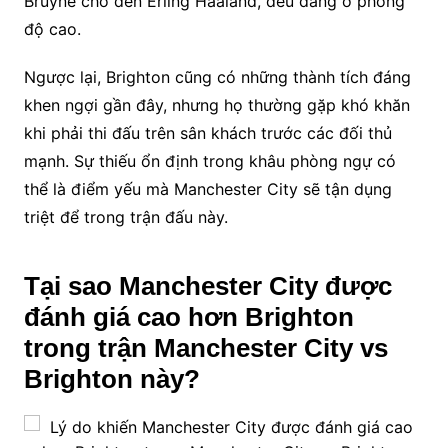
Bruyne cho đến Erling Haaland, đều đang ở phong
độ cao.
Ngược lại, Brighton cũng có những thành tích đáng
khen ngợi gần đây, nhưng họ thường gặp khó khăn
khi phải thi đấu trên sân khách trước các đối thủ
mạnh. Sự thiếu ổn định trong khâu phòng ngự có
thể là điểm yếu mà Manchester City sẽ tận dụng
triệt để trong trận đấu này.
Tại sao Manchester City được
đánh giá cao hơn Brighton
trong trận Manchester City vs
Brighton
này?