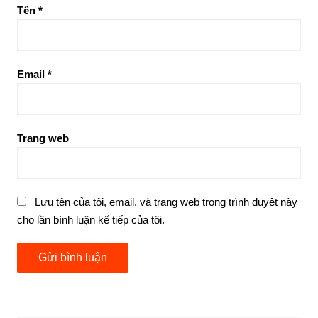
Tên
*
Email
*
Trang web
Lưu tên của tôi, email, và trang web trong trình duyệt này
cho lần bình luận kế tiếp của tôi.