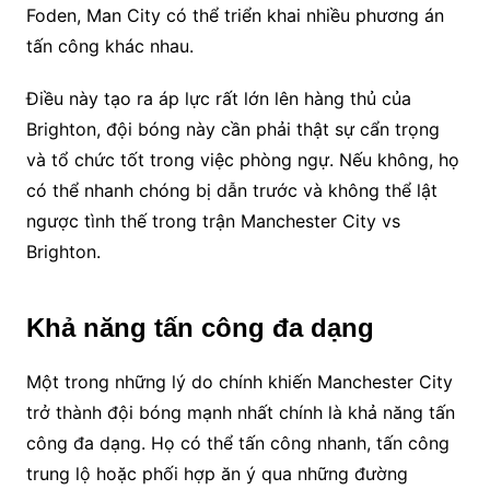
Foden, Man City có thể triển khai nhiều phương án
tấn công khác nhau.
Điều này tạo ra áp lực rất lớn lên hàng thủ của
Brighton, đội bóng này cần phải thật sự cẩn trọng
và tổ chức tốt trong việc phòng ngự. Nếu không, họ
có thể nhanh chóng bị dẫn trước và không thể lật
ngược tình thế trong trận Manchester City vs
Brighton.
Khả năng tấn công đa dạng
Một trong những lý do chính khiến Manchester City
trở thành đội bóng mạnh nhất chính là khả năng tấn
công đa dạng. Họ có thể tấn công nhanh, tấn công
trung lộ hoặc phối hợp ăn ý qua những đường