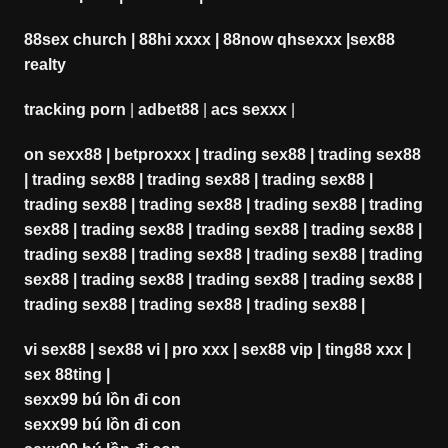
88sex church
|
88hi xxxx
|
88now qhsexxx
|
sex88
realty
tracking porn
|
adbet88
|
acs sexxx
|
on sexx88
|
betproxxx
|
trading sex88
|
trading sex88
|
trading sex88
|
trading sex88
|
trading sex88
|
trading sex88
|
trading sex88
|
trading sex88
|
trading
sex88
|
trading sex88
|
trading sex88
|
trading sex88
|
trading sex88
|
trading sex88
|
trading sex88
|
trading
sex88
|
trading sex88
|
trading sex88
|
trading sex88
|
trading sex88
|
trading sex88
|
trading sex88
|
vi sex88
|
sex88 vi
|
pro xxx
|
sex88 vip
|
ting88 xxx
|
sex 88ting
|
sexx99 bú lồn đi con
sexx99 bú lồn đi con