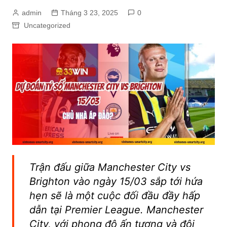
admin
Tháng 3 23, 2025
0
Uncategorized
Trận đấu giữa Manchester City vs
Brighton vào ngày 15/03 sắp tới hứa
hẹn sẽ là một cuộc đối đầu đầy hấp
dẫn tại Premier League. Manchester
City, với phong độ ấn tượng và đội