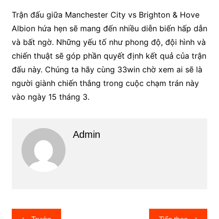
Trận đấu giữa Manchester City vs Brighton & Hove
Albion hứa hẹn sẽ mang đến nhiều diễn biến hấp dẫn
và bất ngờ. Những yếu tố như phong độ, đội hình và
chiến thuật sẽ góp phần quyết định kết quả của trận
đấu này. Chúng ta hãy cùng 33win chờ xem ai sẽ là
người giành chiến thắng trong cuộc chạm trán này
vào ngày 15 tháng 3.
Admin
Điều