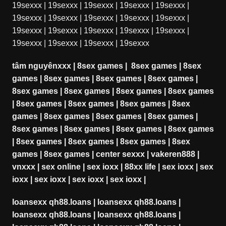
19sexxx
|
19sexxx
|
19sexxx
|
19sexxx
|
19sexxx
|
19sexxx
|
19sexxx
|
19sexxx
|
19sexxx
|
19sexxx
|
19sexxx
|
19sexxx
|
19sexxx
|
19sexxx
|
19sexxx
|
19sexxx
|
19sexxx
|
19sexxx
|
19sexxx
tâm nguyênxxx
|
8sex games
|
8sex games
|
8sex
games
|
8sex games
|
8sex games
|
8sex games
|
8sex games
|
8sex games
|
8sex games
|
8sex games
|
8sex games
|
8sex games
|
8sex games
|
8sex
games
|
8sex games
|
8sex games
|
8sex games
|
8sex games
|
8sex games
|
8sex games
|
8sex games
|
8sex games
|
8sex games
|
8sex games
|
8sex
games
|
8sex games
|
center sexxx
|
vakeren888
|
vnxxx
|
sex online
|
sex ioxx
|
88xx life
|
sex ioxx
|
sex
ioxx
|
sex ioxx
|
sex ioxx
|
sex ioxx
|
loansexx qh88.loans
|
loansexx qh88.loans
|
loansexx qh88.loans
|
loansexx qh88.loans
|