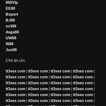
868VIp
EE88
Bsport
BJ88
sv388
daga88
UW88
W88
Jun88
Chó ăn cức
tt3sex com
|
tt3sex com
|
tt3sex com
|
tt3sex com
|
tt3sex com
|
tt3sex com
|
tt3sex com
|
tt3sex com
|
tt3sex com
|
tt3sex com
|
tt3sex com
|
tt3sex com
|
tt3sex com
|
tt3sex com
|
tt3sex com
|
tt3sex com
|
tt3sex com
|
tt3sex com
|
tt3sex com
|
tt3sex com
|
tt3sex com
|
tt3sex com
|
tt3sex com
|
tt3sex com
|