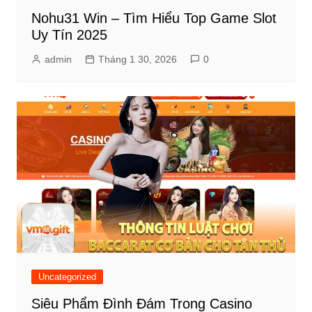
Nohu31 Win – Tìm Hiểu Top Game Slot
Uy Tín 2025
admin
Tháng 1 30, 2026
0
Uncategorized
Siêu Phẩm Đình Đám Trong Casino