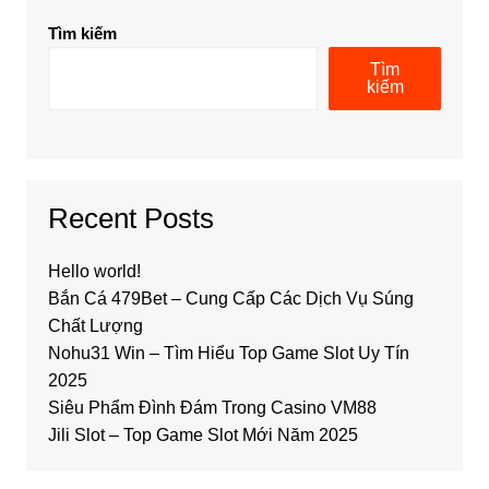
Tìm kiếm
Tìm
kiếm
Recent Posts
Hello world!
Bắn Cá 479Bet – Cung Cấp Các Dịch Vụ Súng
Chất Lượng
Nohu31 Win – Tìm Hiểu Top Game Slot Uy Tín
2025
Siêu Phẩm Đình Đám Trong Casino VM88
Jili Slot – Top Game Slot Mới Năm 2025