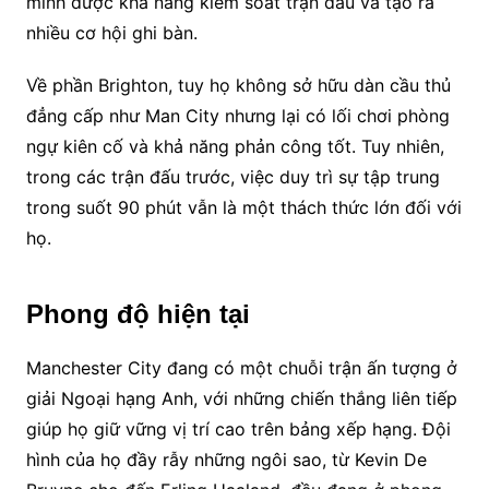
minh được khả năng kiểm soát trận đấu và tạo ra
nhiều cơ hội ghi bàn.
Về phần Brighton, tuy họ không sở hữu dàn cầu thủ
đẳng cấp như Man City nhưng lại có lối chơi phòng
ngự kiên cố và khả năng phản công tốt. Tuy nhiên,
trong các trận đấu trước, việc duy trì sự tập trung
trong suốt 90 phút vẫn là một thách thức lớn đối với
họ.
Phong độ hiện tại
Manchester City đang có một chuỗi trận ấn tượng ở
giải Ngoại hạng Anh, với những chiến thắng liên tiếp
giúp họ giữ vững vị trí cao trên bảng xếp hạng. Đội
hình của họ đầy rẫy những ngôi sao, từ Kevin De