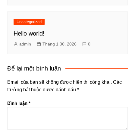
Uncategorized
Hello world!
admin
Tháng 1 30, 2026
0
Để lại một bình luận
Email của bạn sẽ không được hiển thị công khai.
Các
trường bắt buộc được đánh dấu
*
Bình luận
*