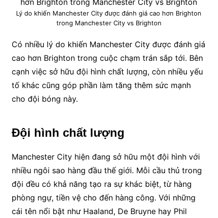
Lý do khiến Manchester City được đánh giá cao hơn Brighton
trong Manchester City vs Brighton
Có nhiều lý do khiến Manchester City được đánh giá
cao hơn Brighton trong cuộc chạm trán sắp tới. Bên
cạnh việc sở hữu đội hình chất lượng, còn nhiều yếu
tố khác cũng góp phần làm tăng thêm sức mạnh
cho đội bóng này.
Đội hình chất lượng
Manchester City hiện đang sở hữu một đội hình với
nhiều ngôi sao hàng đầu thế giới. Mỗi cầu thủ trong
đội đều có khả năng tạo ra sự khác biệt, từ hàng
phòng ngự, tiền vệ cho đến hàng công. Với những
cái tên nổi bật như Haaland, De Bruyne hay Phil