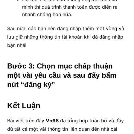
mình thì quá trình thanh toán được diễn ra
nhanh chóng hơn nữa.
Sau nữa, các bạn nên đăng nhập thêm một vòng và
lưu giữ những thông tin tài khoản khi đã đăng nhập
bạn nhé!
Bước 3: Chọn mục chấp thuận
một vài yêu cầu và sau đấy bấm
nút “đăng ký”
Kết Luận
Bài viết trên đây
Vn68
đã tổng hợp toàn bộ và đầy
đủ tất cả một vài thông tin liên quan đến nhà cái