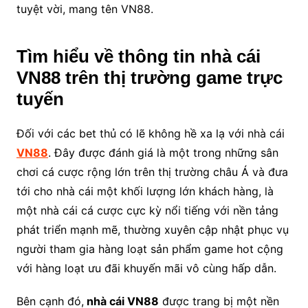
tuyệt vời, mang tên VN88.
Tìm hiểu về thông tin nhà cái
VN88 trên thị trường game trực
tuyến
Đối với các bet thủ có lẽ không hề xa lạ với nhà cái
VN88
. Đây được đánh giá là một trong những sân
chơi cá cược rộng lớn trên thị trường châu Á và đưa
tới cho nhà cái một khối lượng lớn khách hàng, là
một nhà cái cá cược cực kỳ nổi tiếng với nền tảng
phát triển mạnh mẽ, thường xuyên cập nhật phục vụ
người tham gia hàng loạt sản phẩm game hot cộng
với hàng loạt ưu đãi khuyến mãi vô cùng hấp dẫn.
Bên cạnh đó,
nhà cái VN88
được trang bị một nền