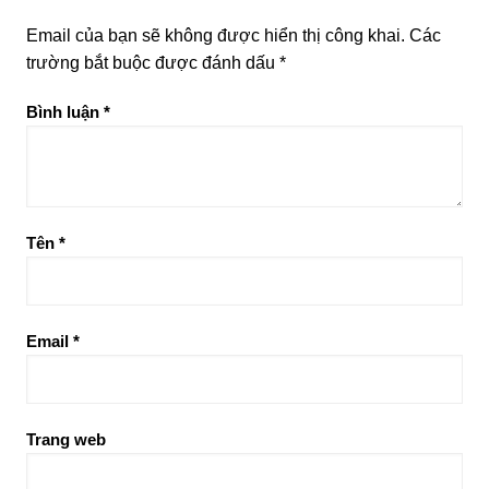
Email của bạn sẽ không được hiển thị công khai.
Các
trường bắt buộc được đánh dấu
*
Bình luận
*
Tên
*
Email
*
Trang web