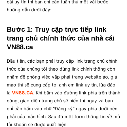
cái uy tín thì bạn chỉ cần tuân thủ một vài bước
hướng dẫn dưới đây:
Bước 1: Truy cập trực tiếp link
trang chủ chính thức của nhà cái
VN88.ca
Đầu tiên, các bạn phải truy cập link trang chủ chính
thức của chúng tôi theo đúng link chính thống còn
nhằm đề phòng việc vấp phải trang website ảo, giả
mạo thì sẽ cung cấp tới anh em link uy tín, lừa đảo
là
VN88.CA
. Khi bấm vào đường link phía trên thành
công, giao diện trang chủ sẽ hiển thị ngay và bạn
chỉ cần bấm vào chữ “Đăng ký” ngay phía dưới bên
phải của màn hình. Sau đó một form thông tin về mở
tài khoản sẽ được xuất hiện.