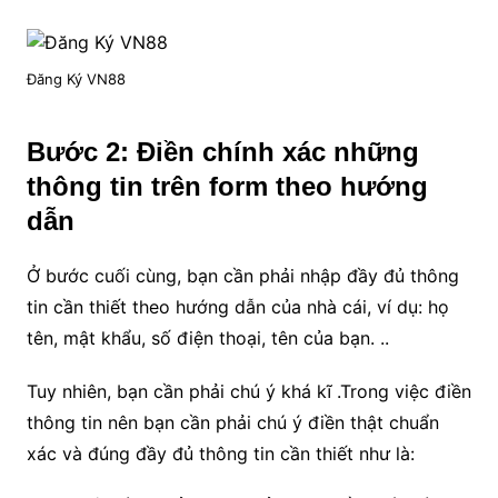
Đăng Ký VN88
Bước 2: Điền chính xác những
thông tin trên form theo hướng
dẫn
Ở bước cuối cùng, bạn cần phải nhập đầy đủ thông
tin cần thiết theo hướng dẫn của nhà cái, ví dụ: họ
tên, mật khẩu, số điện thoại, tên của bạn. ..
Tuy nhiên, bạn cần phải chú ý khá kĩ .Trong việc điền
thông tin nên bạn cần phải chú ý điền thật chuẩn
xác và đúng đầy đủ thông tin cần thiết như là: