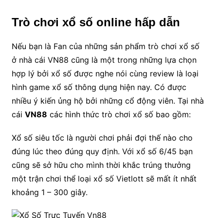
Trò chơi xổ số online hấp dẫn
Nếu bạn là Fan của những sản phẩm trò chơi xổ số
ở nhà cái VN88 cũng là một trong những lựa chọn
hợp lý bởi xổ số được nghe nói cùng review là loại
hình game xổ số thông dụng hiện nay. Có được
nhiều ý kiến ủng hộ bởi những cổ động viên. Tại nhà
cái
VN88
các hình thức trò chơi xổ số bao gồm:
Xổ số siêu tốc là người chơi phải đợi thế nào cho
đúng lúc theo đúng quy định. Với xổ số 6/45 bạn
cũng sẽ sở hữu cho mình thời khắc trúng thưởng
một trận chơi thể loại xổ số Vietlott sẽ mất ít nhất
khoảng 1 – 300 giây.