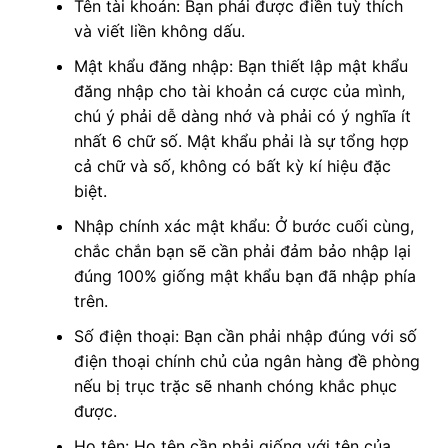
Tên tài khoản: Bạn phải được điền tuỳ thích
và viết liền không dấu.
Mật khẩu đăng nhập: Bạn thiết lập mật khẩu
đăng nhập cho tài khoản cá cược của mình,
chú ý phải dễ dàng nhớ và phải có ý nghĩa ít
nhất 6 chữ số. Mật khẩu phải là sự tổng hợp
cả chữ và số, không có bất kỳ kí hiệu đặc
biệt.
Nhập chính xác mật khẩu: Ở bước cuối cùng,
chắc chắn bạn sẽ cần phải đảm bảo nhập lại
đúng 100% giống mật khẩu bạn đã nhập phía
trên.
Số điện thoại: Bạn cần phải nhập đúng với số
điện thoại chính chủ của ngân hàng đề phòng
nếu bị trục trặc sẽ nhanh chóng khắc phục
được.
Họ tên: Họ tên cần phải giống với tên của