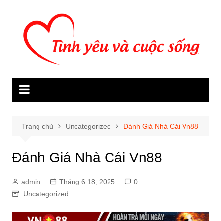
Chuyển
đến
phần
nội
dung
Trang chủ
Uncategorized
Đánh Giá Nhà Cái Vn88
Đánh Giá Nhà Cái Vn88
admin
Tháng 6 18, 2025
0
Uncategorized