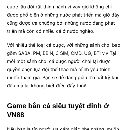
cược lâu đời rất thịnh hành vì vậy giờ không chỉ
được phổ biến ở những nước phát triển mà giờ đây
cũng được ưa chuộng bởi những nước đang phát
triển mà còn có nhiều cả ở nước nghèo.
Với nhiều thể loại cá cược, với những sảnh chơi bao
gồm SABA, PM, BBIN, 3 SIM, CMD, UG, BTI v.v Tại
mỗi một sảnh chơi cá cược người chơi lại được
quyền chọn lựa đội thể thao mà mình yêu thích
muốn tham gia. Bạn sẽ dễ dàng giàu lên bất kỳ khi
đâu mà lại không biết điều đấy thôi!
Game bắn cá siêu tuyệt đỉnh ở
VN88
Nếu bạn là típ người ưa cảm giác nhẹ nhàng, muốn